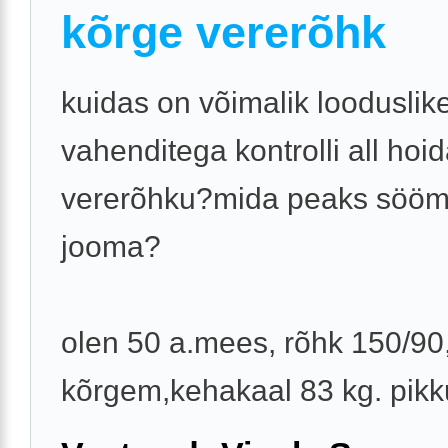
kõrge vererõhk
kuidas on võimalik looduslik
vahenditega kontrolli all hoi
vererõhku?mida peaks sööm
jooma?
olen 50 a.mees, rõhk 150/90
kõrgem,kehakaal 83 kg. pikk