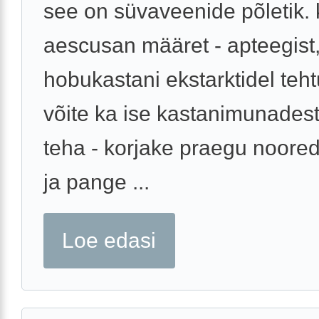
see on süvaveenide põletik.
aescusan määret - apteegist
hobukastani ekstarktidel teht
võite ka ise kastanimunades
teha - korjake praegu noore
ja pange ...
Loe edasi