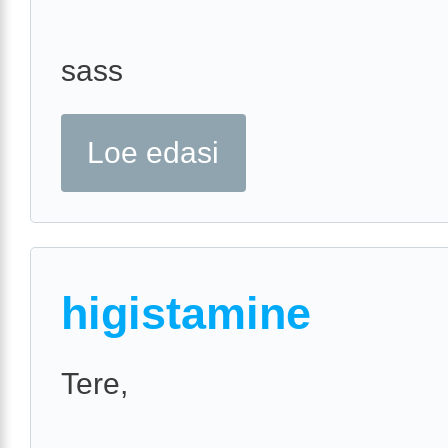
sass
Loe edasi
higistamine
Tere,