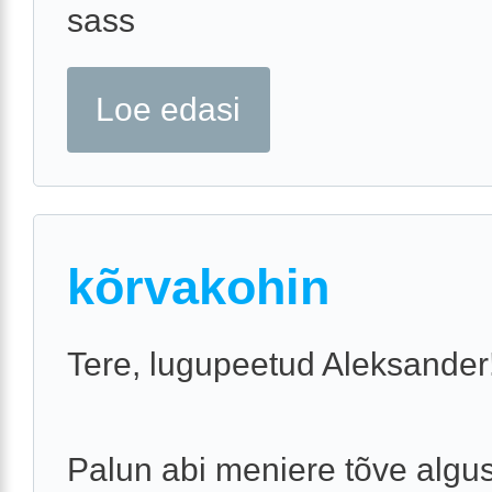
sass
Loe edasi
kõrvakohin
Tere, lugupeetud Aleksander
Palun abi meniere tõve algu