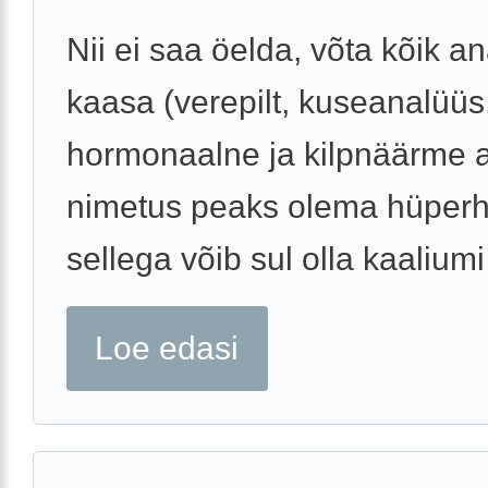
Nii ei saa öelda, võta kõik a
kaasa (verepilt, kuseanalüüs
hormonaalne ja kilpnäärme a
nimetus peaks olema hüperh
sellega võib sul olla kaaliumi 
Loe edasi