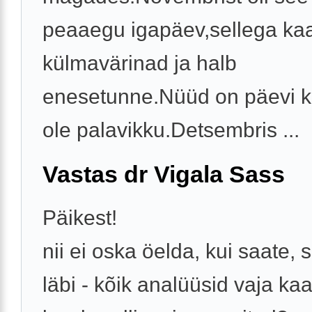
peaaegu igapäev,sellega ka
külmavärinad ja halb
enesetunne.Nüüd on päevi ku
ole palavikku.Detsembris ...
Vastas dr Vigala Sass
Päikest!
nii ei oska öelda, kui saate, s
läbi - kõik analüüsid vaja kaa