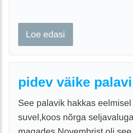
Loe edasi
pidev väike palav
See palavik hakkas eelmisel
suvel,koos nõrga seljavaluga,e
magades.Novembrist oli see 