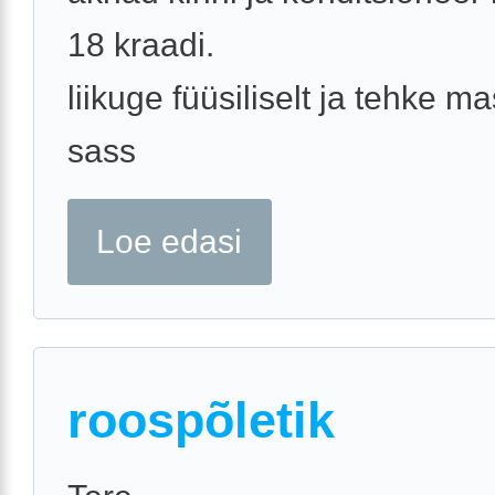
18 kraadi.
liikuge füüsiliselt ja tehke 
sass
Loe edasi
roospõletik