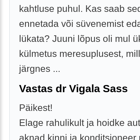
kahtluse puhul. Kas saab se
ennetada või süvenemist ed
lükata? Juuni lõpus oli mul ü
külmetus meresuplusest, mil
järgnes ...
Vastas dr Vigala Sass
Päikest!
Elage rahulikult ja hoidke au
aknad kinni ja konditsioneer 