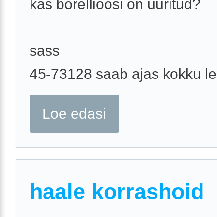
kas borellioosi on uuritud?
sass
45-73128 saab ajas kokku l
Loe edasi
haale korrashoid