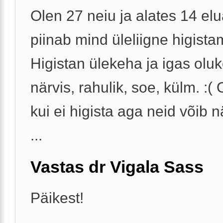
Olen 27 neiu ja alates 14 el
piinab mind üleliigne higista
Higistan ülekeha ja igas oluk
närvis, rahulik, soe, külm. :(
kui ei higista aga neid võib 
...
Vastas dr Vigala Sass
Päikest!