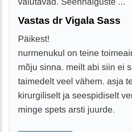
valutavad. Seenhaiguste ...
Vastas dr Vigala Sass
Päikest!
nurmenukul on teine toimeain
mõju sinna. meilt abi siin ei 
taimedelt veel vähem. asja 
kirurgiliselt ja seespidiselt v
minge spets arsti juurde.