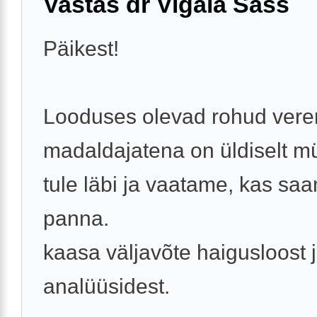
Vastas dr Vigala Sass
Päikest!
Looduses olevad rohud vere
madaldajatena on üldiselt m
tule läbi ja vaatame, kas sa
panna.
kaasa väljavõte haigusloost 
analüüsidest.