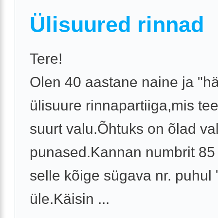
Ülisuured rinnad
Tere!
Olen 40 aastane naine ja "
ülisuure rinnapartiiga,mis te
suurt valu.Õhtuks on õlad va
punased.Kannan numbrit 85 F
selle kõige sügava nr. puhul
üle.Käisin ...