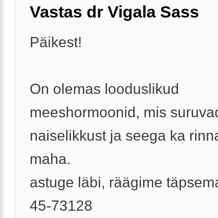
Vastas dr Vigala Sass
Päikest!
On olemas looduslikud
meeshormoonid, mis suruva
naiselikkust ja seega ka rinna
maha.
astuge läbi, räägime täpsema
45-73128