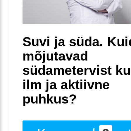
Suvi ja süda. Ku
mõjutavad
südametervist k
ilm ja aktiivne
puhkus?