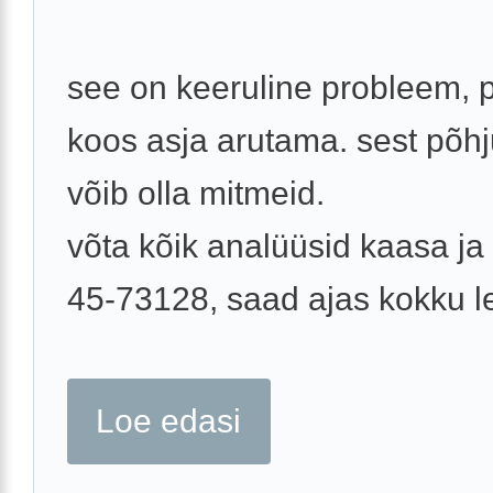
see on keeruline probleem,
koos asja arutama. sest põh
võib olla mitmeid.
võta kõik analüüsid kaasa ja 
45-73128, saad ajas kokku l
Loe edasi