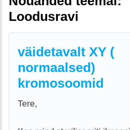
Nõuanded teemal:
Loodusravi
väidetavalt XY (
normaalsed)
kromosoomid
Tere,