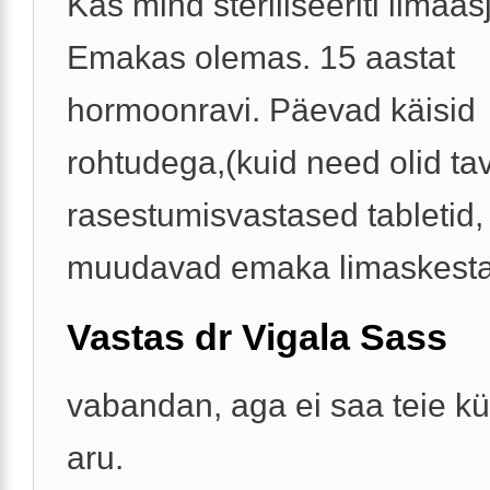
Kas mind steriliseeriti ilmaas
Emakas olemas. 15 aastat
hormoonravi. Päevad käisid
rohtudega,(kuid need olid ta
rasestumisvastased tabletid,
muudavad emaka limaskesta 
Vastas dr Vigala Sass
vabandan, aga ei saa teie k
aru.