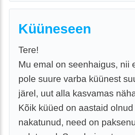
Küüneseen
Tere!
Mu emal on seenhaigus, nii e
pole suure varba küünest su
järel, uut alla kasvamas näha
Kõik küüed on aastaid olnud
nakatunud, need on paksenu