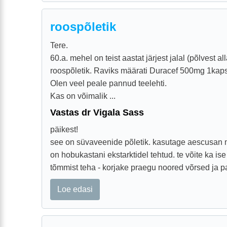
roospõletik
Tere.
60.a. mehel on teist aastat järjest jalal (põlvest all
roospõletik. Raviks määrati Duracef 500mg 1kaps
Olen veel peale pannud teelehti.
Kas on võimalik ...
Vastas dr Vigala Sass
päikest!
see on süvaveenide põletik. kasutage aescusan m
on hobukastani ekstarktidel tehtud. te võite ka i
tõmmist teha - korjake praegu noored võrsed ja pa
Loe edasi