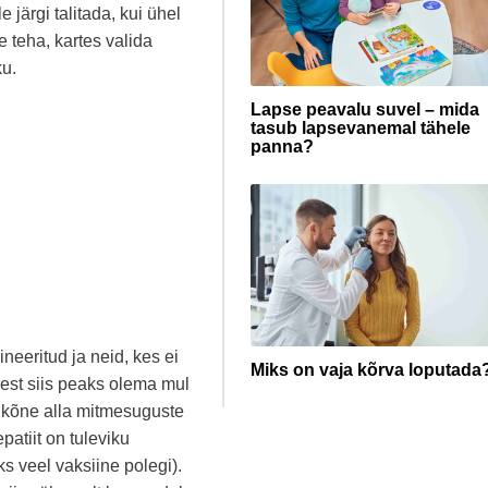
 järgi talitada, kui ühel
e teha, kartes valida
ku.
Lapse peavalu suvel – mida
tasub lapsevanemal tähele
panna?
neeritud ja neid, kes ei
Miks on vaja kõrva loputada
 sest siis peaks olema mul
eb kõne alla mitmesuguste
atiit on tuleviku
s veel vaksiine polegi).