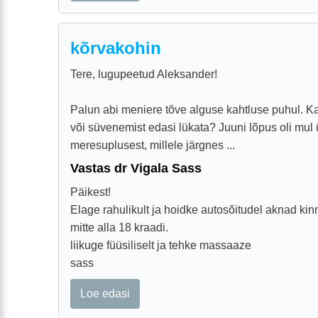
kõrvakohin
Tere, lugupeetud Aleksander!
Palun abi meniere tõve alguse kahtluse puhul. 
või süvenemist edasi lükata? Juuni lõpus oli mul
meresuplusest, millele järgnes ...
Vastas dr Vigala Sass
Päikest!
Elage rahulikult ja hoidke autosõitudel aknad kinn
mitte alla 18 kraadi.
liikuge füüsiliselt ja tehke massaaze
sass
Loe edasi