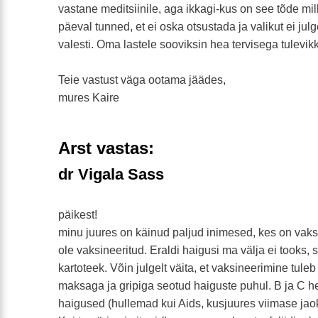
vastane meditsiinile, aga ikkagi-kus on see tõde mille
päeval tunned, et ei oska otsustada ja valikut ei julg
valesti. Oma lastele sooviksin hea tervisega tulevik
Teie vastust väga ootama jäädes,
mures Kaire
Arst vastas:
dr Vigala Sass
päikest!
minu juures on käinud paljud inimesed, kes on vaksi
ole vaksineeritud. Eraldi haigusi ma välja ei tooks,
kartoteek. Võin julgelt väita, et vaksineerimine tul
maksaga ja gripiga seotud haiguste puhul. B ja C hep
haigused (hullemad kui Aids, kusjuures viimase jaok