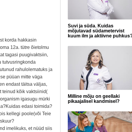
Suvi ja süda. Kuidas
mõjutavad südametervist
kuum ilm ja aktiivne puhkus
est korda hakkasin
 oma 12a. tütre õietolmu
at tagasi puugivaktsiin,
u tutvusringkonda
utunud rahulolematuks ja
dse püüan mitte väga
n endast täitsa väljas,
teinud kõik vaktsiinid(
Milline mõju on geellaki
l organism igasugu mürki
pikaajalisel kandmisel?
tuda?Kuidas edasi toimida?
is kellegi poole(või Teie
uskuur?
nd imelikuks, et nüüd siis