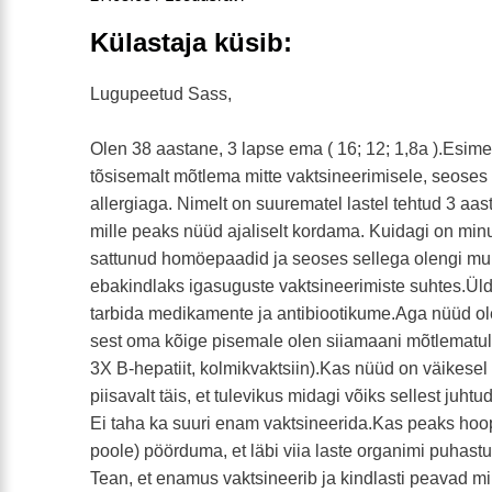
Külastaja küsib:
Lugupeetud Sass,
Olen 38 aastane, 3 lapse ema ( 16; 12; 1,8a ).Esim
tõsisemalt mõtlema mitte vaktsineerimisele, seoses
allergiaga. Nimelt on suurematel lastel tehtud 3 aast
mille peaks nüüd ajaliselt kordama. Kuidagi on min
sattunud homöepaadid ja seoses sellega olengi mu
ebakindlaks igasuguste vaktsineerimiste suhtes.Ül
tarbida medikamente ja antibiootikume.Aga nüüd ole
sest oma kõige pisemale olen siiamaani mõtlematult 
3X B-hepatiit, kolmikvaktsiin).Kas nüüd on väikese
piisavalt täis, et tulevikus midagi võiks sellest juh
Ei taha ka suuri enam vaktsineerida.Kas peaks hoop
poole) pöörduma, et läbi viia laste organimi puhast
Tean, et enamus vaktsineerib ja kindlasti peavad mi