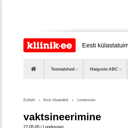
Eesti külastatu
Teemalehed
Haiguste ABC
Esileht
Arsti nõuanded
Loodusravi
vaktsineerimine
27.05.05 / Loodusravi