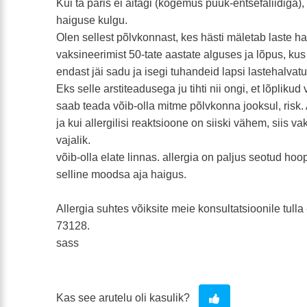
Kui ta päris ei aitagi (kogemus puuk-entsefaliidiga)
haiguse kulgu.
Olen sellest põlvkonnast, kes hästi mäletab laste h
vaksineerimist 50-tate aastate alguses ja lõpus, kus
endast jäi sadu ja isegi tuhandeid lapsi lastehalvat
Eks selle arstiteadusega ju tihti nii ongi, et lõpliku
saab teada võib-olla mitme põlvkonna jooksul, risk.
ja kui allergilisi reaktsioone on siiski vähem, siis va
vajalik.
võib-olla elate linnas. allergia on paljus seotud hoo
selline moodsa aja haigus.
Allergia suhtes võiksite meie konsultatsioonile tulla
73128.
sass
Kas see arutelu oli kasulik?