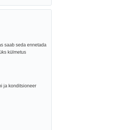
Kas saab seda ennetada
 üks külmetus
i ja konditsioneer