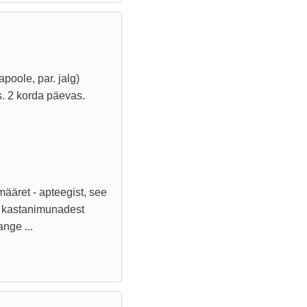
apoole, par. jalg)
. 2 korda päevas.
ääret - apteegist, see
se kastanimunadest
nge ...