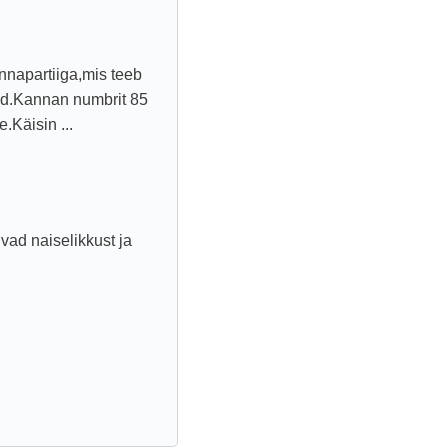
nnapartiiga,mis teeb
ed.Kannan numbrit 85
.Käisin ...
ad naiselikkust ja