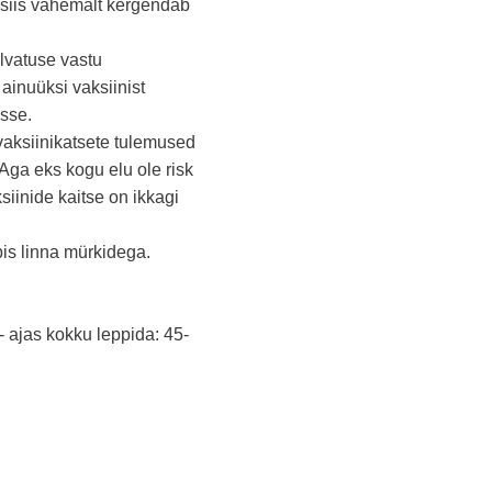
, siis vähemalt kergendab
alvatuse vastu
 ainuüksi vaksiinist
usse.
d vaksiinikatsete tulemused
 Aga eks kogu elu ole risk
ksiinide kaitse on ikkagi
pis linna mürkidega.
 - ajas kokku leppida: 45-