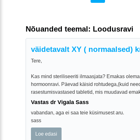
Nõuanded teemal: Loodusravi
väidetavalt XY ( normaalsed)
Tere,
Kas mind steriliseeriti ilmaasjata? Emakas olema
hormoonravi. Päevad käisid rohtudega,(kuid need
rasestumisvastased tabletid, mis muudavad emaka
Vastas dr Vigala Sass
vabandan, aga ei saa teie küsimusest aru.
sass
Loe edasi