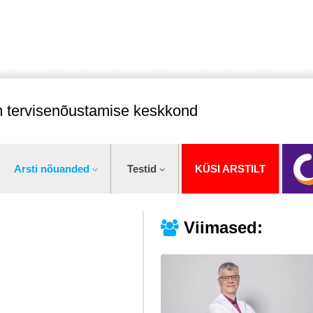
im tervisenõustamise keskkond
Arsti nõuanded
Testid
KÜSI ARSTILT
Viimased: