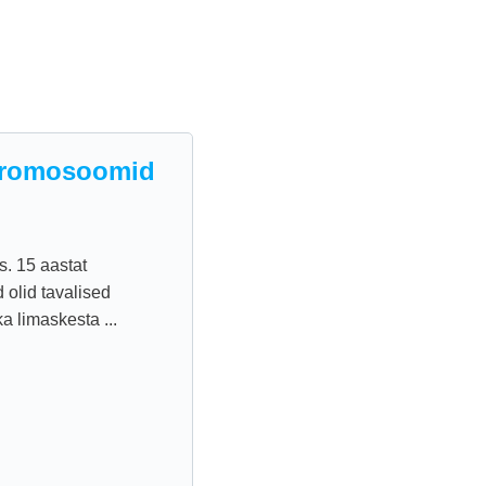
 kromosoomid
s. 15 aastat
 olid tavalised
 limaskesta ...