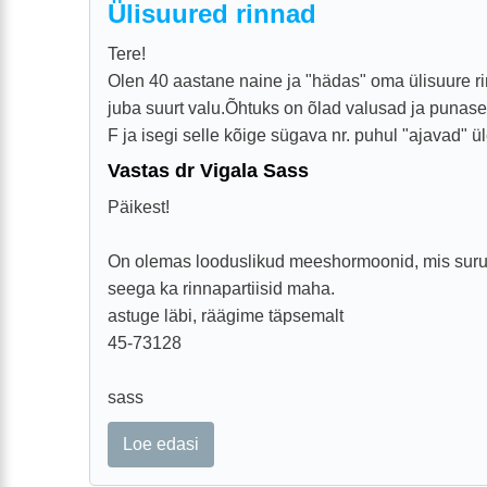
Ülisuured rinnad
Tere!
Olen 40 aastane naine ja "hädas" oma ülisuure ri
juba suurt valu.Õhtuks on õlad valusad ja punas
F ja isegi selle kõige sügava nr. puhul "ajavad" üle
Vastas dr Vigala Sass
Päikest!
On olemas looduslikud meeshormoonid, mis suruv
seega ka rinnapartiisid maha.
astuge läbi, räägime täpsemalt
45-73128
sass
Loe edasi