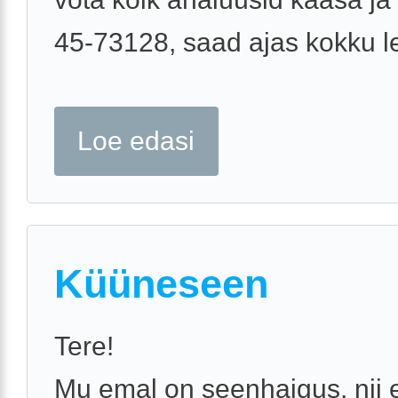
45-73128, saad ajas kokku l
Loe edasi
Küüneseen
Tere!
Mu emal on seenhaigus, nii e