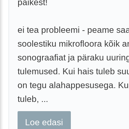
päikest!
ei tea probleemi - peame s
soolestiku mikrofloora kõik a
sonograafiat ja päraku uurin
tulemused. Kui hais tuleb suu
on tegu alahappesusega. Kui
tuleb, ...
Loe edasi