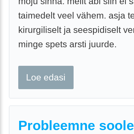
mõju sinna. meilt abi siin ei 
taimedelt veel vähem. asja 
kirurgiliselt ja seespidiselt v
minge spets arsti juurde.
Loe edasi
Probleemne soole