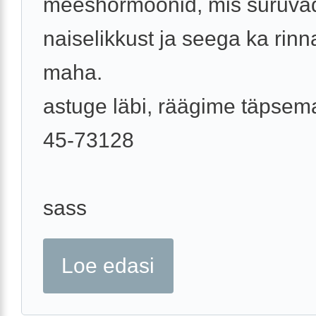
meeshormoonid, mis suruva
naiselikkust ja seega ka rinna
maha.
astuge läbi, räägime täpsema
45-73128
sass
Loe edasi