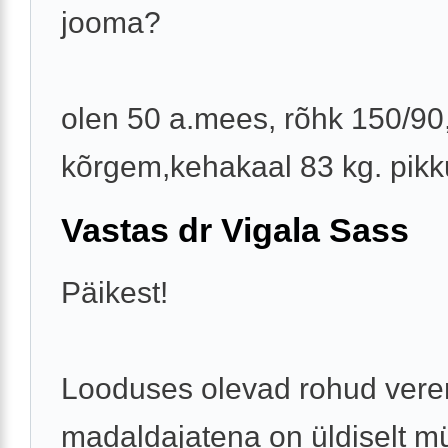
jooma?
olen 50 a.mees, rõhk 150/90
kõrgem,kehakaal 83 kg. pikk
Vastas dr Vigala Sass
Päikest!
Looduses olevad rohud vere
madaldajatena on üldiselt m