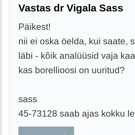
Vastas dr Vigala Sass
Päikest!
nii ei oska öelda, kui saate, s
läbi - kõik analüüsid vaja kaa
kas borellioosi on uuritud?
sass
45-73128 saab ajas kokku l