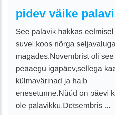
pidev väike palav
See palavik hakkas eelmisel
suvel,koos nõrga seljavaluga,e
magades.Novembrist oli see 
peaaegu igapäev,sellega ka
külmavärinad ja halb
enesetunne.Nüüd on päevi ku
ole palavikku.Detsembris ...