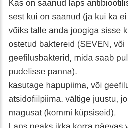
Kas on saanud laps antibiootilis
sest kui on saanud (ja kui ka ei 
võiks talle anda joogiga sisse 
ostetud baktereid (SEVEN, või
geefilusbakterid, mida saab pu
pudelisse panna).
kasutage hapupiima, või geefil
atsidofiilpiima. vältige juustu, jo
magusat (kommi küpsiseid).
Laps peaks ikka korra päevas 