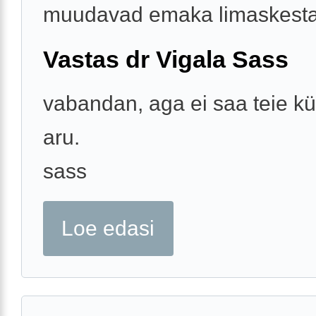
muudavad emaka limaskesta 
Vastas dr Vigala Sass
vabandan, aga ei saa teie k
aru.
sass
Loe edasi