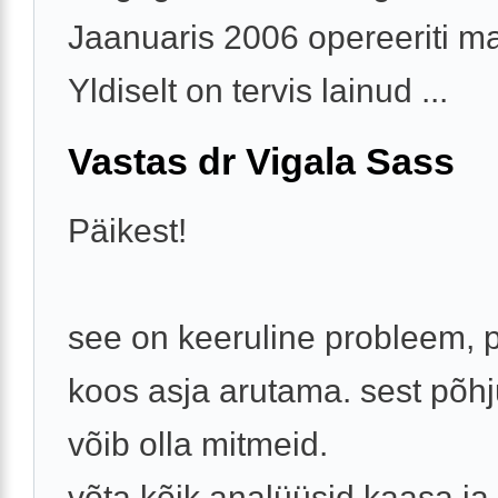
Jaanuaris 2006 opereeriti ma
Yldiselt on tervis lainud ...
Vastas dr Vigala Sass
Päikest!
see on keeruline probleem,
koos asja arutama. sest põh
võib olla mitmeid.
võta kõik analüüsid kaasa ja 