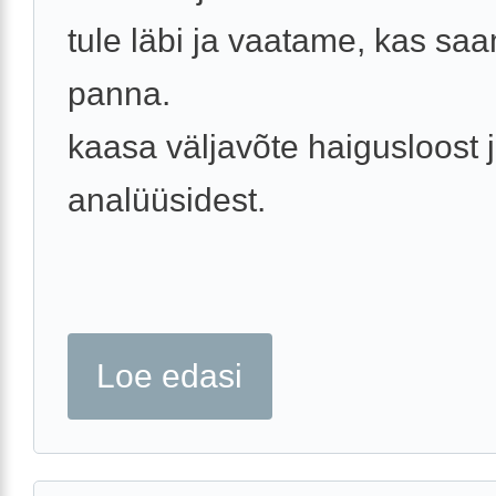
tule läbi ja vaatame, kas sa
panna.
kaasa väljavõte haigusloost 
analüüsidest.
Loe edasi