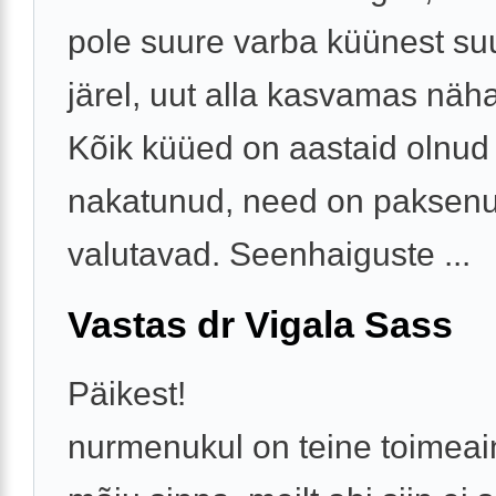
pole suure varba küünest su
järel, uut alla kasvamas näha
Kõik küüed on aastaid olnud
nakatunud, need on paksenu
valutavad. Seenhaiguste ...
Vastas dr Vigala Sass
Päikest!
nurmenukul on teine toimeain