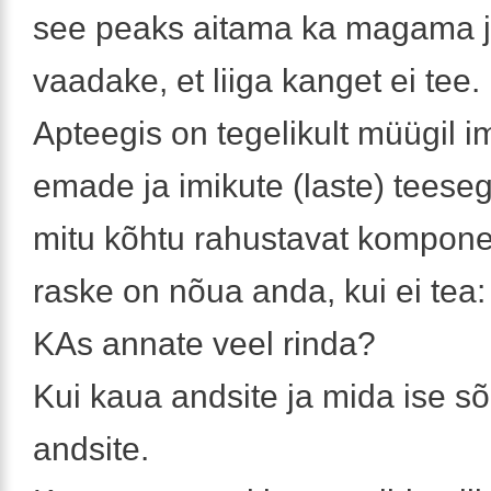
see peaks aitama ka magama j
vaadake, et liiga kanget ei tee.
Apteegis on tegelikult müügil i
emade ja imikute (laste) teese
mitu kõhtu rahustavat kompone
raske on nõua anda, kui ei tea:
KAs annate veel rinda?
Kui kaua andsite ja mida ise sõi
andsite.