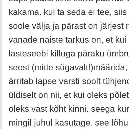
kakama. kui ta seda ei tee, siis
soole välja ja pärast on järjest
vanade naiste tarkus on, et kui
lasteseebi killuga päraku ümbru
seest (mitte sügavalt!)määrida, 
ärritab lapse varsti soolt tühje
üldiselt on nii, et kui oleks põleti
oleks vast kõht kinni. seega k
mingil juhul kasutage. see lõh