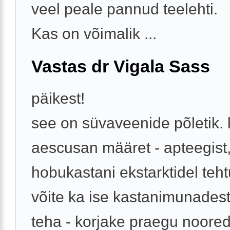
veel peale pannud teelehti.
Kas on võimalik ...
Vastas dr Vigala Sass
päikest!
see on süvaveenide põletik.
aescusan määret - apteegist
hobukastani ekstarktidel teht
võite ka ise kastanimunades
teha - korjake praegu noore