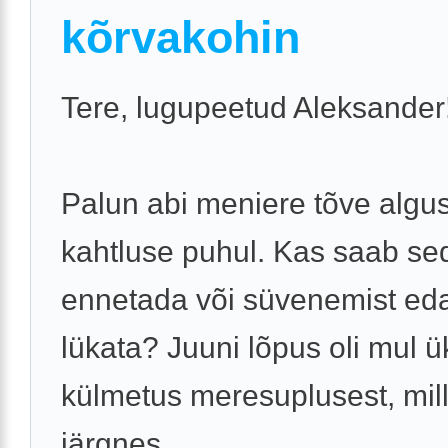
kõrvakohin
Tere, lugupeetud Aleksander
Palun abi meniere tõve algu
kahtluse puhul. Kas saab se
ennetada või süvenemist ed
lükata? Juuni lõpus oli mul ü
külmetus meresuplusest, mil
järgnes ...