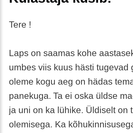
Tere !
Laps on saamas kohe aastaseks
umbes viis kuus hästi tugevad 
oleme kogu aeg on hädas te
panekuga. Ta ei oska üldse m
ja uni on ka lühike. Üldiselt on 
olemisega. Ka kõhukinnisuseg