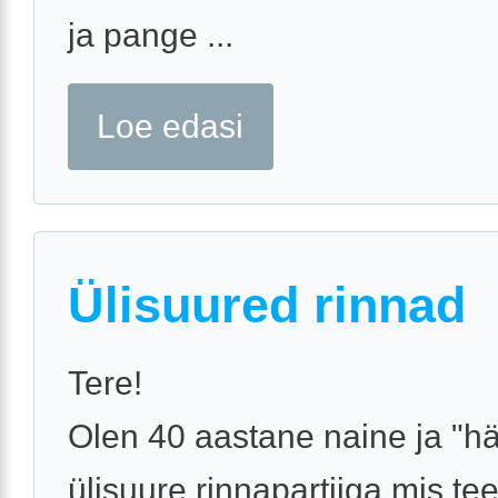
ja pange ...
Loe edasi
Ülisuured rinnad
Tere!
Olen 40 aastane naine ja "
ülisuure rinnapartiiga,mis te