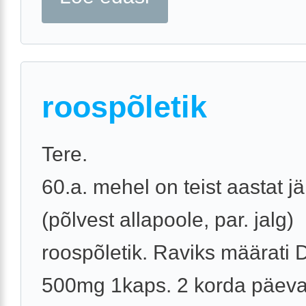
roospõletik
Tere.
60.a. mehel on teist aastat jär
(põlvest allapoole, par. jalg)
roospõletik. Raviks määrati 
500mg 1kaps. 2 korda päeva