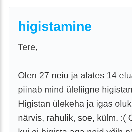
higistamine
Tere,
Olen 27 neiu ja alates 14 el
piinab mind üleliigne higista
Higistan ülekeha ja igas oluk
närvis, rahulik, soe, külm. :(
kui ei higista aga neid võib 