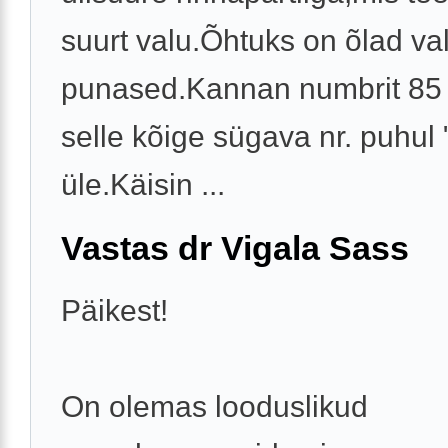
suurt valu.Õhtuks on õlad va
punased.Kannan numbrit 85 F
selle kõige sügava nr. puhul
üle.Käisin ...
Vastas dr Vigala Sass
Päikest!
On olemas looduslikud