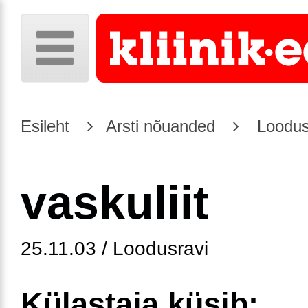
Esileht
Arsti nõuanded
Loodus
vaskuliit
25.11.03 / Loodusravi
Külastaja küsib: