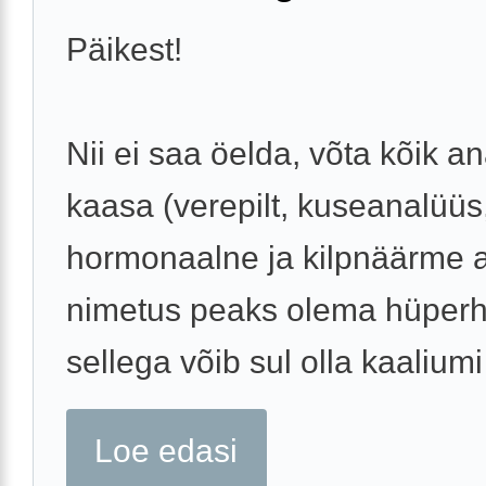
Päikest!
Nii ei saa öelda, võta kõik a
kaasa (verepilt, kuseanalüüs
hormonaalne ja kilpnäärme a
nimetus peaks olema hüperh
sellega võib sul olla kaaliumi 
Loe edasi