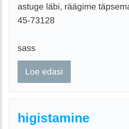
astuge läbi, räägime täpsema
45-73128
sass
Loe edasi
higistamine