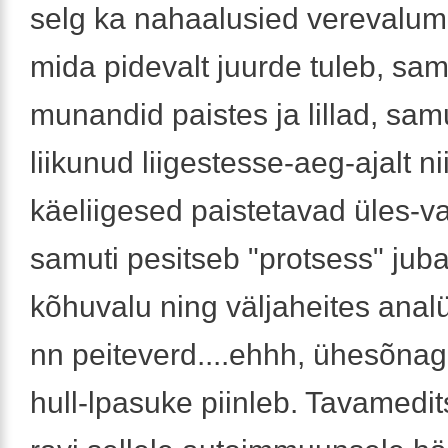
selg ka nahaalusied verevalume
mida pidevalt juurde tuleb, sam
munandid paistes ja lillad, samu
liikunud liigestesse-aeg-ajalt ni
käeliigesed paistetavad üles-v
samuti pesitseb "protsess" juba
kõhuvalu ning väljaheites anal
nn peiteverd....ehhh, ühesõnag
hull-lpasuke piinleb. Tavamedits