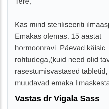
Tere,
Kas mind steriliseeriti ilmaas
Emakas olemas. 15 aastat
hormoonravi. Päevad käisid
rohtudega,(kuid need olid ta
rasestumisvastased tabletid,
muudavad emaka limaskesta 
Vastas dr Vigala Sass