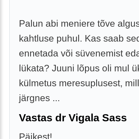
Palun abi meniere tõve algu
kahtluse puhul. Kas saab se
ennetada või süvenemist ed
lükata? Juuni lõpus oli mul ü
külmetus meresuplusest, mil
järgnes ...
Vastas dr Vigala Sass
Päikest!