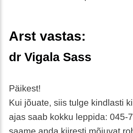
Arst vastas:
dr Vigala Sass
Päikest!
Kui jõuate, siis tulge kindlasti ki
ajas saab kokku leppida: 045-
saame anda kiiresti mõjuvat roh