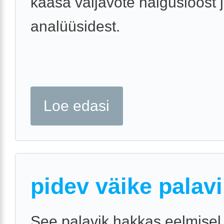
kaasa väljavõte haigusloost 
analüüsidest.
Loe edasi
pidev väike palav
See palavik hakkas eelmisel