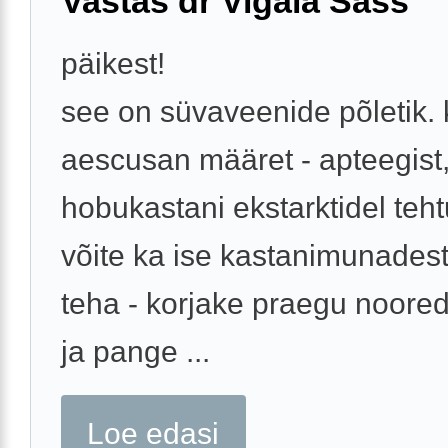
Vastas dr Vigala Sass
päikest!
see on süvaveenide põletik.
aescusan määret - apteegist
hobukastani ekstarktidel teht
võite ka ise kastanimunades
teha - korjake praegu noore
ja pange ...
Loe edasi