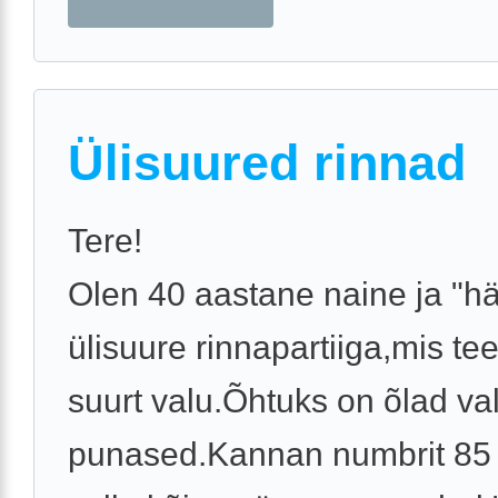
Ülisuured rinnad
Tere!
Olen 40 aastane naine ja "
ülisuure rinnapartiiga,mis te
suurt valu.Õhtuks on õlad va
punased.Kannan numbrit 85 F