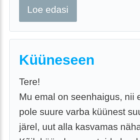
Loe edasi
Küüneseen
Tere!
Mu emal on seenhaigus, nii e
pole suure varba küünest su
järel, uut alla kasvamas näha