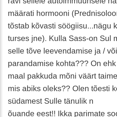
ravi sellele autoimmuunsele häl
määrati hormooni (Prednisoloo
tõstab kõvasti söögiisu...nägu 
turses jne). Kulla Sass-on Sul 
selle tõve leevendamise ja / võ
parandamise kohta??? On ehk
maal pakkuda mõni väärt taime
mis abiks oleks?? Olen tõesti 
südamest Sulle tänulik n
õuande eest!! Ikka parimate so