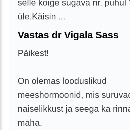
selle kõige sügava nr. puhul
üle.Käisin ...
Vastas dr Vigala Sass
Päikest!
On olemas looduslikud
meeshormoonid, mis suruva
naiselikkust ja seega ka rinna
maha.