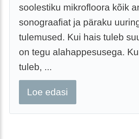
soolestiku mikrofloora kõik a
sonograafiat ja päraku uurin
tulemused. Kui hais tuleb suu
on tegu alahappesusega. Kui
tuleb, ...
Loe edasi