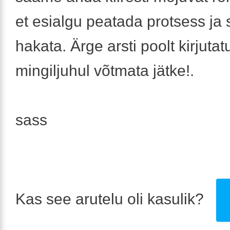
et esialgu peatada protsess ja 
hakata. Ärge arsti poolt kirjutat
mingiljuhul võtmata jätke!.
sass
Kas see arutelu oli kasulik?