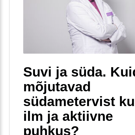
Suvi ja süda. Ku
mõjutavad
südametervist k
ilm ja aktiivne
puhkus?