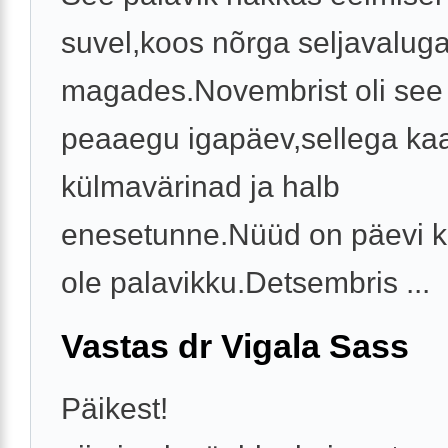
suvel,koos nõrga seljavaluga,e
magades.Novembrist oli see 
peaaegu igapäev,sellega ka
külmavärinad ja halb
enesetunne.Nüüd on päevi ku
ole palavikku.Detsembris ...
Vastas dr Vigala Sass
Päikest!