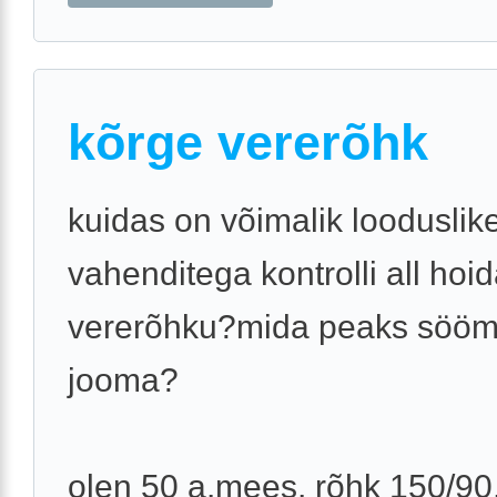
kõrge vererõhk
kuidas on võimalik looduslik
vahenditega kontrolli all hoi
vererõhku?mida peaks sööm
jooma?
olen 50 a.mees, rõhk 150/90