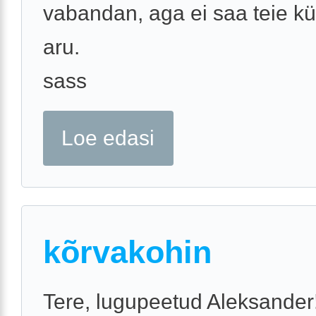
vabandan, aga ei saa teie k
aru.
sass
Loe edasi
kõrvakohin
Tere, lugupeetud Aleksander