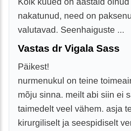
Kõik küüed on aastaid olnud
nakatunud, need on paksenu
valutavad. Seenhaiguste ...
Vastas dr Vigala Sass
Päikest!
nurmenukul on teine toimeain
mõju sinna. meilt abi siin ei 
taimedelt veel vähem. asja 
kirurgiliselt ja seespidiselt v