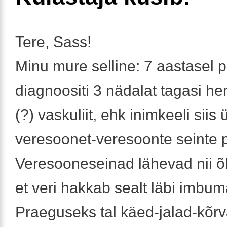
Tere, Sass!
Minu mure selline: 7 aastasel p
diagnoositi 3 nädalat tagasi h
(?) vaskuliit, ehk inimkeeli siis 
veresoonet-veresoonte seinte p
Veresooneseinad lähevad nii 
et veri hakkab sealt läbi imbum
Praeguseks tal käed-jalad-kõrv