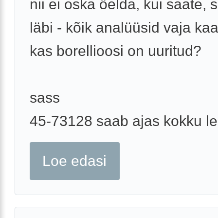
nii ei oska öelda, kui saate, s
läbi - kõik analüüsid vaja kaa
kas borellioosi on uuritud?
sass
45-73128 saab ajas kokku l
Loe edasi