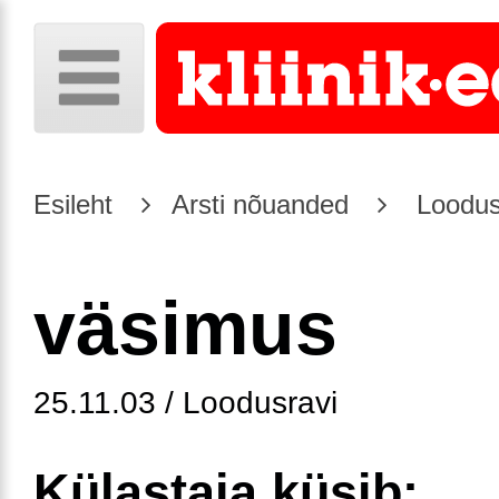
Esileht
Arsti nõuanded
Loodus
väsimus
25.11.03 / Loodusravi
Külastaja küsib: