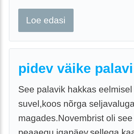
Loe edasi
pidev väike palav
See palavik hakkas eelmisel
suvel,koos nõrga seljavaluga,e
magades.Novembrist oli see 
peaaegu igapäev,sellega ka