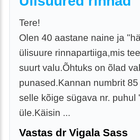
Ülisuured rinnad
Tere!
Olen 40 aastane naine ja "
ülisuure rinnapartiiga,mis te
suurt valu.Õhtuks on õlad va
punased.Kannan numbrit 85 F
selle kõige sügava nr. puhul
üle.Käisin ...
Vastas dr Vigala Sass