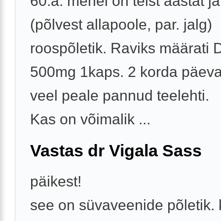
60.a. mehel on teist aastat jär
(põlvest allapoole, par. jalg)
roospõletik. Raviks määrati 
500mg 1kaps. 2 korda päeva
veel peale pannud teelehti.
Kas on võimalik ...
Vastas dr Vigala Sass
päikest!
see on süvaveenide põletik.