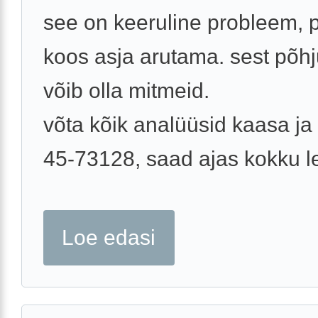
see on keeruline probleem,
koos asja arutama. sest põh
võib olla mitmeid.
võta kõik analüüsid kaasa ja 
45-73128, saad ajas kokku l
Loe edasi