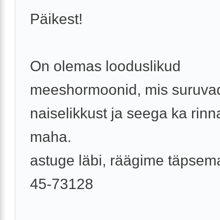
Päikest!
On olemas looduslikud
meeshormoonid, mis suruva
naiselikkust ja seega ka rinna
maha.
astuge läbi, räägime täpsema
45-73128