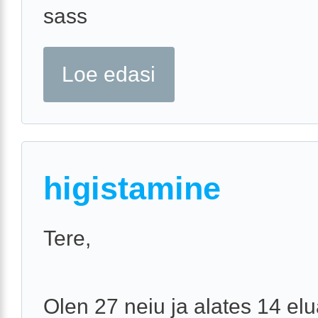
sass
Loe edasi
higistamine
Tere,
Olen 27 neiu ja alates 14 el