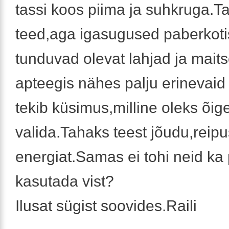
tassi koos piima ja suhkruga.T
teed,aga igasugused paberkoti
tunduvad olevat lahjad ja mait
apteegis nähes palju erinevaid
tekib küsimus,milline oleks õig
valida.Tahaks teest jõudu,reipu
energiat.Samas ei tohi neid ka 
kasutada vist?
Ilusat sügist soovides.Raili