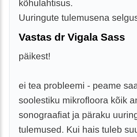
kõhulahtisus.
Uuringute tulemusena selgus 
Vastas dr Vigala Sass
päikest!
ei tea probleemi - peame s
soolestiku mikrofloora kõik a
sonograafiat ja päraku uurin
tulemused. Kui hais tuleb suu