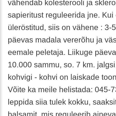
vähendab kolesterooli ja skleroo
sapieritust reguleerida jne. Kui 
üleröstitud, siis on vähene : 3-5
päevas madala vererõhu ja vä
eemale peletaja. Liikuge päev
10.000 sammu, so. 7 km. jalgsi
kohvigi - kohvi on laiskade too
Võite ka meile helistada: 045-
leppida siia tulek kokku, saaksi
balsamit, mis reguleerib aineva