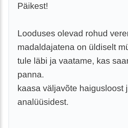
Päikest!
Looduses olevad rohud vere
madaldajatena on üldiselt m
tule läbi ja vaatame, kas sa
panna.
kaasa väljavõte haigusloost 
analüüsidest.