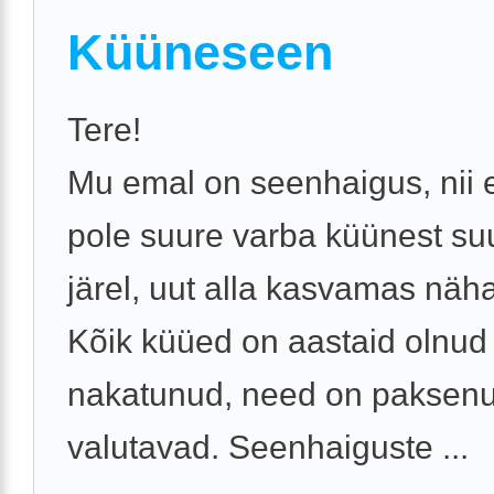
Küüneseen
Tere!
Mu emal on seenhaigus, nii e
pole suure varba küünest su
järel, uut alla kasvamas näha
Kõik küüed on aastaid olnud
nakatunud, need on paksenu
valutavad. Seenhaiguste ...