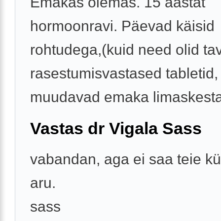
Emakas olemas. 15 aastat
hormoonravi. Päevad käisid
rohtudega,(kuid need olid ta
rasestumisvastased tabletid,
muudavad emaka limaskesta 
Vastas dr Vigala Sass
vabandan, aga ei saa teie k
aru.
sass