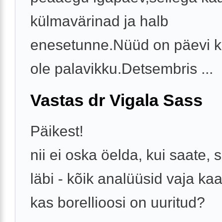
külmavärinad ja halb
enesetunne.Nüüd on päevi ku
ole palavikku.Detsembris ...
Vastas dr Vigala Sass
Päikest!
nii ei oska öelda, kui saate, s
läbi - kõik analüüsid vaja kaa
kas borellioosi on uuritud?