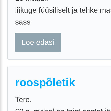
liikuge füüsiliselt ja tehke 
sass
Loe edasi
roospõletik
Tere.