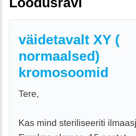
Loodusravi
väidetavalt XY (
normaalsed)
kromosoomid
Tere,
Kas mind steriliseeriti ilmaas