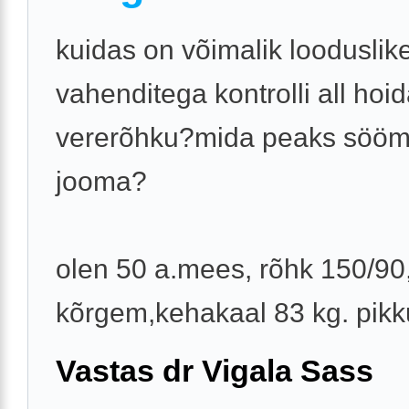
kuidas on võimalik looduslik
vahenditega kontrolli all hoi
vererõhku?mida peaks sööm
jooma?
olen 50 a.mees, rõhk 150/90
kõrgem,kehakaal 83 kg. pikk
Vastas dr Vigala Sass