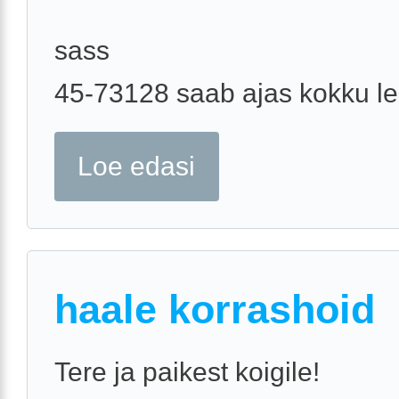
sass
45-73128 saab ajas kokku l
Loe edasi
haale korrashoid
Tere ja paikest koigile!