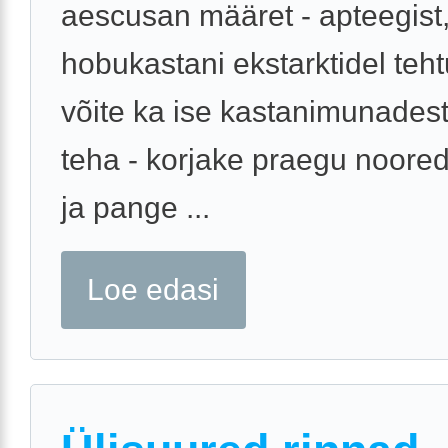
aescusan määret - apteegist
hobukastani ekstarktidel teht
võite ka ise kastanimunades
teha - korjake praegu noore
ja pange ...
Loe edasi