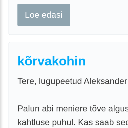
Loe edasi
kõrvakohin
Tere, lugupeetud Aleksander
Palun abi meniere tõve algu
kahtluse puhul. Kas saab se