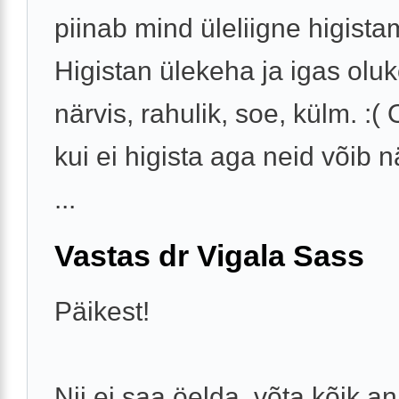
piinab mind üleliigne higista
Higistan ülekeha ja igas oluk
närvis, rahulik, soe, külm. :(
kui ei higista aga neid võib 
...
Vastas dr Vigala Sass
Päikest!
Nii ei saa öelda, võta kõik a