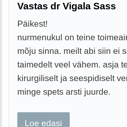
Vastas dr Vigala Sass
Päikest!
nurmenukul on teine toimeain
mõju sinna. meilt abi siin ei 
taimedelt veel vähem. asja 
kirurgiliselt ja seespidiselt v
minge spets arsti juurde.
Loe edasi