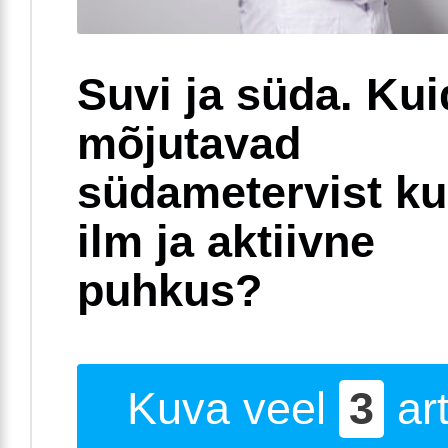
Suvi ja süda. Ku
mõjutavad
südametervist k
ilm ja aktiivne
puhkus?
Kuva veel
3
art