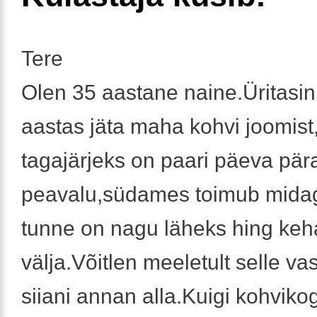
Tere
Olen 35 aastane naine.Üritasin
aastas jäta maha kohvi joomist
tagajärjeks on paari päeva pär
peavalu,südames toimub midag
tunne on nagu läheks hing keh
välja.Võitlen meeletult selle va
siiani annan alla.Kuigi kohviko