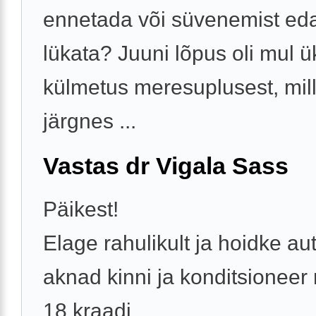
ennetada või süvenemist ed
lükata? Juuni lõpus oli mul ü
külmetus meresuplusest, mil
järgnes ...
Vastas dr Vigala Sass
Päikest!
Elage rahulikult ja hoidke au
aknad kinni ja konditsioneer 
18 kraadi.