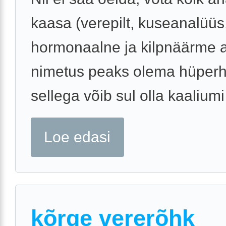
kaasa (verepilt, kuseanalüüs
hormonaalne ja kilpnäärme a
nimetus peaks olema hüperh
sellega võib sul olla kaaliumi 
Loe edasi
kõrge vererõhk