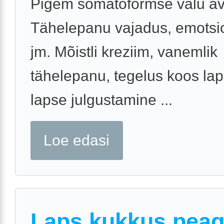
Pigem somatoformse valu av
Tähelepanu vajadus, emotsi
jm. Mõistli kreziim, vanemlik
tähelepanu, tegelus koos la
lapse julgustamine ...
Loe edasi
Laps kukkus pea