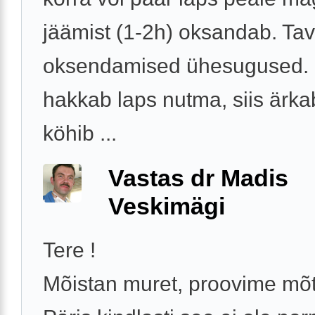
jäämist (1-2h) oksandab. Tava
oksendamised ühesugused. 
hakkab laps nutma, siis ärka
köhib ...
Vastas dr Madis
Veskimägi
Tere !
Mõistan muret, proovime mõt