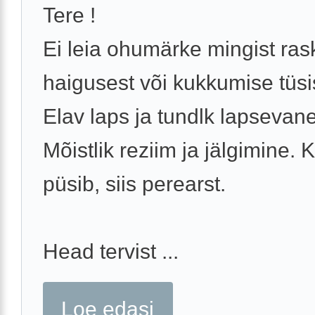
Tere !
Ei leia ohumärke mingist ra
haigusest või kukkumise tüsi
Elav laps ja tundlk lapsevan
Mõistlik reziim ja jälgimine. 
püsib, siis perearst.
Head tervist ...
Loe edasi