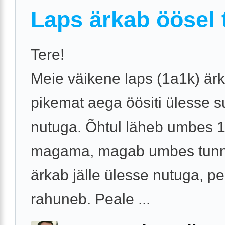
Laps ärkab öösel t
Tere!
Meie väikene laps (1a1k) är
pikemat aega öösiti ülesse s
nutuga. Õhtul läheb umbes 1
magama, magab umbes tunnik
ärkab jälle ülesse nutuga, p
rahuneb. Peale ...