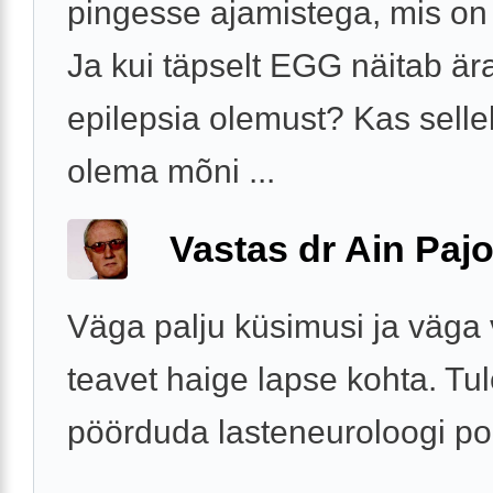
pingesse ajamistega, mis on
Ja kui täpselt EGG näitab är
epilepsia olemust? Kas sell
olema mõni ...
Vastas dr Ain Paj
Väga palju küsimusi ja väga
teavet haige lapse kohta. Tu
pöörduda lasteneuroloogi po