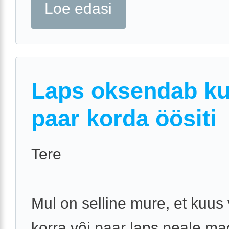
Loe edasi
Laps oksendab k
paar korda öösiti
Tere
Mul on selline mure, et kuus
korra vôi paar laps peale m