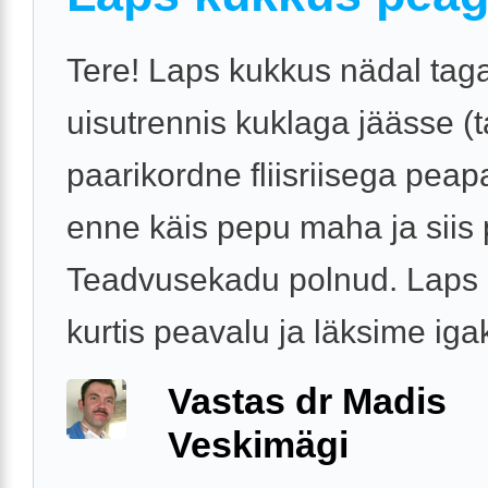
Tere! Laps kukkus nädal tag
uisutrennis kuklaga jäässe (ta
paarikordne fliisriisega peap
enne käis pepu maha ja siis 
Teadvusekadu polnud. Laps n
kurtis peavalu ja läksime igak
Vastas dr Madis
Veskimägi