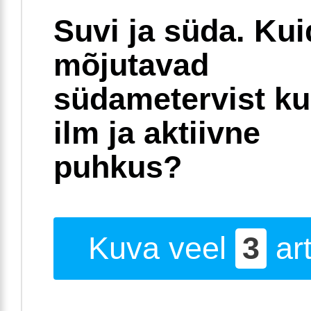
Suvi ja süda. Ku
mõjutavad
südametervist k
ilm ja aktiivne
puhkus?
Kuva veel
3
art