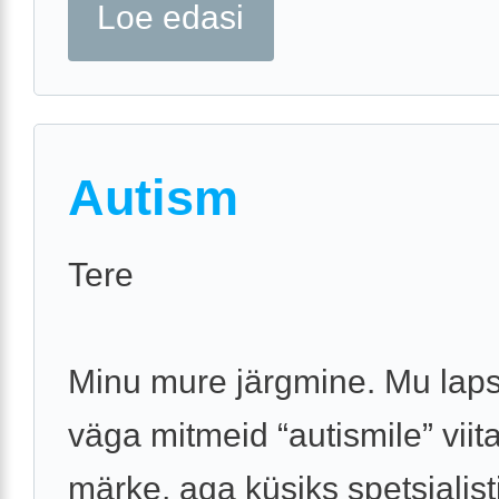
Loe edasi
Autism
Tere
Minu mure järgmine. Mu laps
väga mitmeid “autismile” viit
märke, aga küsiks spetsialist