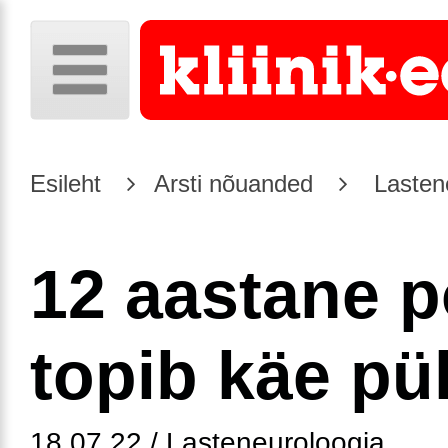
Esileht
Arsti nõuanded
Lasten
12 aastane p
topib käe pü
18.07.22 / Lasteneuroloogia