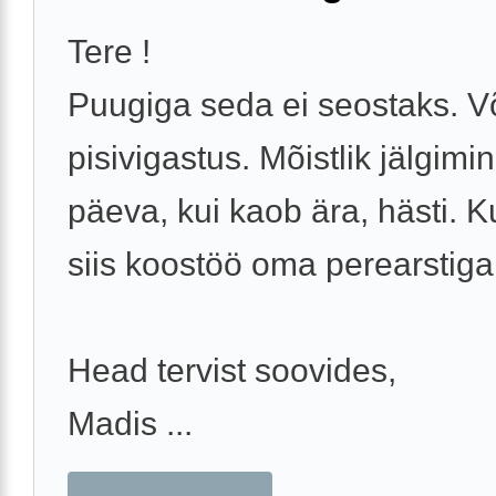
Tere !
Puugiga seda ei seostaks. V
pisivigastus. Mõistlik jälgimi
päeva, kui kaob ära, hästi. Ku
siis koostöö oma perearstiga
Head tervist soovides,
Madis ...