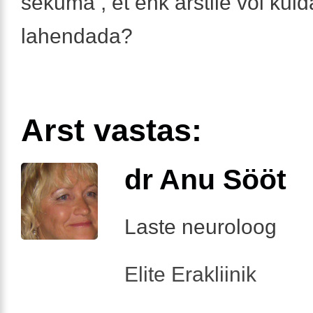
sekuma , et ehk arstile või kuid
lahendada?
Arst vastas:
dr Anu Sööt
Laste neuroloog
Elite Erakliinik