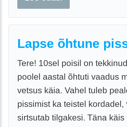
Lapse õhtune pis
Tere! 10sel poisil on tekkinu
poolel aastal õhtuti vaadus 
vetsus käia. Vahel tuleb pea
pissimist ka teistel kordadel,
sirtsutab tilgakesi. Täna käis 