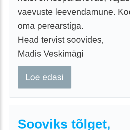
vaevuste leevendamune. Ko
oma perearstiga.
Head tervist soovides,
Madis Veskimägi
Loe edasi
Sooviks tõlget,