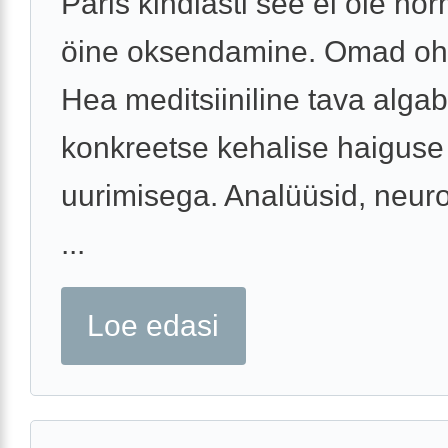
Päris kindlasti see ei ole no
öine oksendamine. Omad oh
Hea meditsiiniline tava algab
konkreetse kehalise haiguse
uurimisega. Analüüsid, neuro
...
Loe edasi