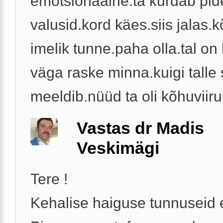
emotsionaalne.ta kurdab pid
valusid.kord käes.siis jalas.
imelik tunne.paha olla.tal on 
väga raske minna.kuigi talle 
meeldib.nüüd ta oli kõhuviirus
Vastas dr Madis
Veskimägi
Tere !
Kehalise haiguse tunnuseid e