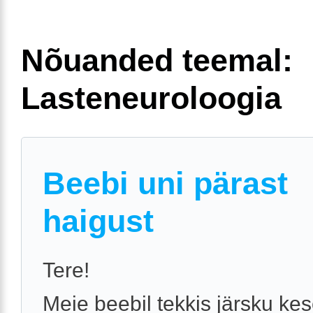
Nõuanded teemal:
Lasteneuroloogia
Beebi uni pärast
haigust
Tere!
Meie beebil tekkis järsku ke