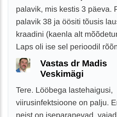
palavik, mis kestis 3 päeva. 
palavik 38 ja öösiti tõusis la
kraadini (kaenla alt mõõdetu
Laps oli ise sel perioodil rõõm
Vastas dr Madis
Veskimägi
Tere. Lööbega lastehaigusi,
viirusinfektsioone on palju.
neist on iseparanevad, vajad