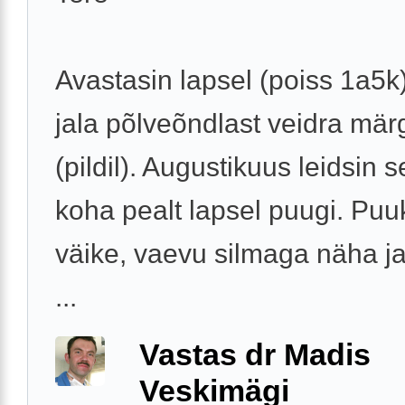
Avastasin lapsel (poiss 1a5
jala põlveõndlast veidra mär
(pildil). Augustikuus leidsin 
koha pealt lapsel puugi. Puu
väike, vaevu silmaga näha ja
...
Vastas dr Madis
Veskimägi