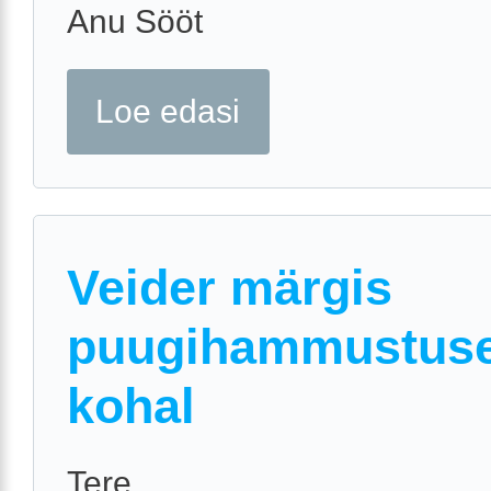
Anu Sööt
Loe edasi
Veider märgis
puugihammustus
kohal
Tere