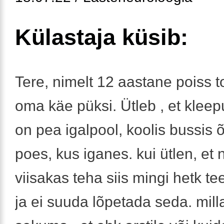
Külastaja küsib:
Tere, nimelt 12 aastane poiss to
oma käe püksi. Ütleb , et klee
on pea igalpool, koolis bussis
poes, kus iganes. kui ütlen, et n
viisakas teha siis mingi hetk te
ja ei suuda lõpetada seda. mill