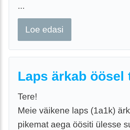
...
Loe edasi
Laps ärkab öösel t
Tere!
Meie väikene laps (1a1k) är
pikemat aega öösiti ülesse s