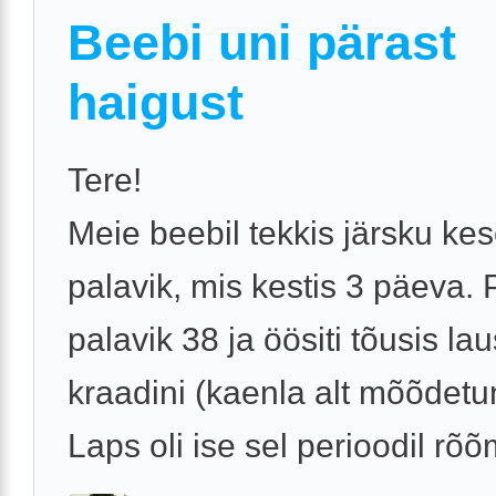
Beebi uni pärast
haigust
Tere!
Meie beebil tekkis järsku ke
palavik, mis kestis 3 päeva. 
palavik 38 ja öösiti tõusis la
kraadini (kaenla alt mõõdetu
Laps oli ise sel perioodil rõõm