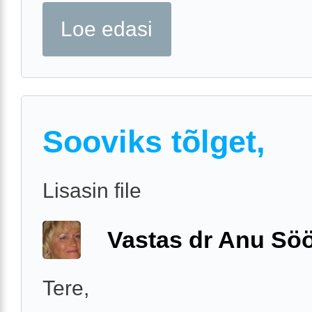
Loe edasi
Sooviks tõlget,
Lisasin file
Vastas dr Anu Söö
Tere,