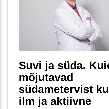
Suvi ja süda. Ku
mõjutavad
südametervist k
ilm ja aktiivne