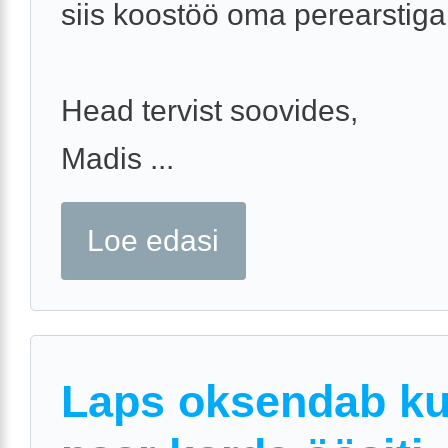
siis koostöö oma perearstiga
Head tervist soovides,
Madis ...
Loe edasi
Laps oksendab k