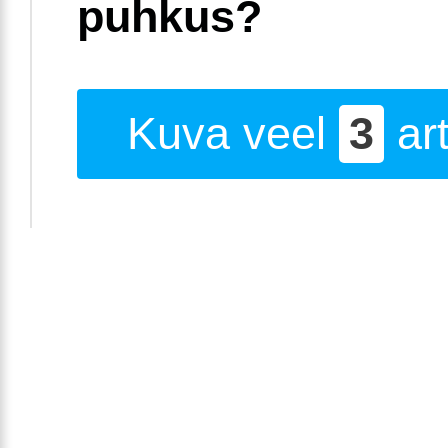
puhkus?
Kuva veel
3
art