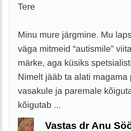
Tere
Minu mure järgmine. Mu laps
väga mitmeid “autismile” viit
märke, aga küsiks spetsialist
Nimelt jääb ta alati magama
vasakule ja paremale kõiguta
kõigutab ...
Vastas dr Anu Söö