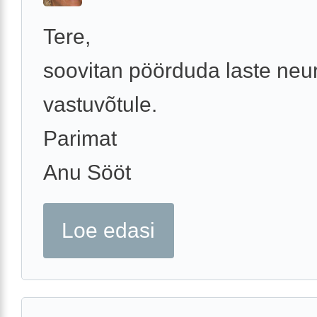
Tere,
soovitan pöörduda laste neu
vastuvõtule.
Parimat
Anu Sööt
Loe edasi