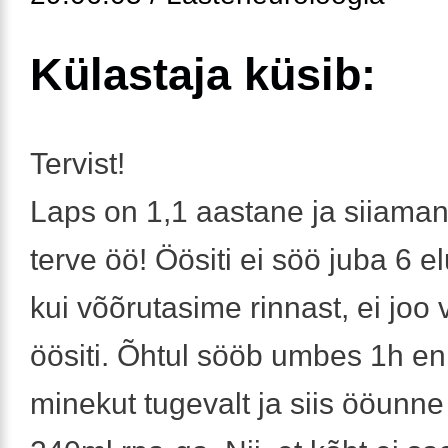
Külastaja küsib:
Tervist!
Laps on 1,1 aastane ja siiaman
terve öö! Öösiti ei söö juba 6 e
kui võõrutasime rinnast, ei joo 
öösiti. Õhtul sööb umbes 1h 
minekut tugevalt ja siis ööunn