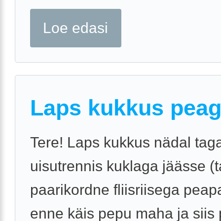
Loe edasi
Laps kukkus pea
Tere! Laps kukkus nädal tag
uisutrennis kuklaga jäässe (ta
paarikordne fliisriisega peap
enne käis pepu maha ja siis 