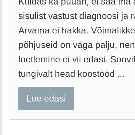
Kuidas ka püüan, ei saa ma
sisulist vastust diagnoosi ja 
Arvama ei hakka. Võimalikk
põhjuseid on väga palju, ne
loetlemine ei vii edasi. Soovi
tungivalt head koostööd ...
Loe edasi