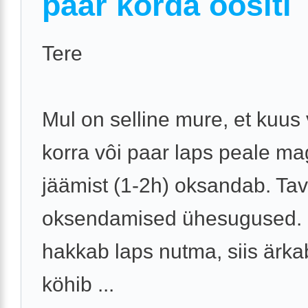
paar korda öösiti
Tere
Mul on selline mure, et kuus
korra vôi paar laps peale m
jäämist (1-2h) oksandab. Tava
oksendamised ühesugused. 
hakkab laps nutma, siis ärka
köhib ...