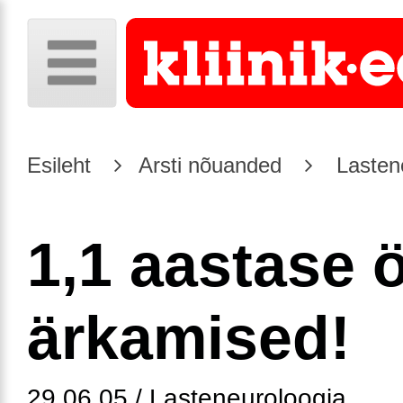
Esileht
Arsti nõuanded
Lasten
1,1 aastase 
ärkamised!
29.06.05 / Lasteneuroloogia