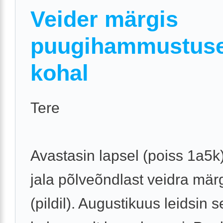
Veider märgis
puugihammustus
kohal
Tere
Avastasin lapsel (poiss 1a5
jala põlveõndlast veidra mär
(pildil). Augustikuus leidsin 