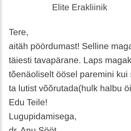
Elite Erakliinik
Tere,
aitäh pöördumast! Selline ma
täiesti tavapärane. Laps maga
tõenäoliselt öösel paremini kui
ta lutist võõrutada(hulk halbu öi
Edu Teile!
Lugupidamisega,
dr. Anu Sööt