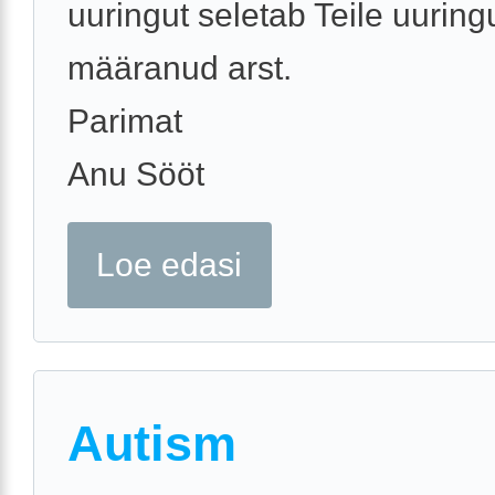
uuringut seletab Teile uuring
määranud arst.
Parimat
Anu Sööt
Loe edasi
Autism