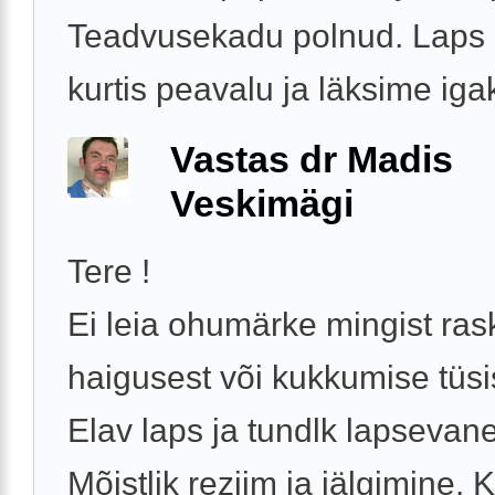
Teadvusekadu polnud. Laps n
kurtis peavalu ja läksime igak
Vastas dr Madis
Veskimägi
Tere !
Ei leia ohumärke mingist ra
haigusest või kukkumise tüsi
Elav laps ja tundlk lapsevan
Mõistlik reziim ja jälgimine. 