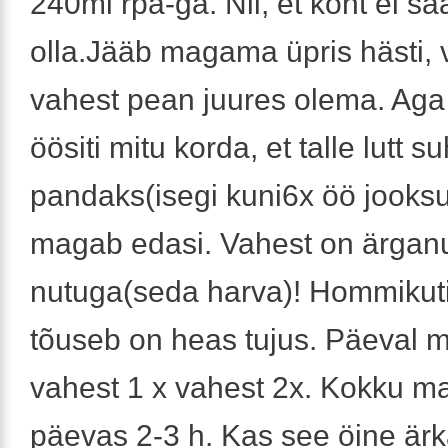
240ml rpa-ga. Nii, et kõht ei sa
olla.Jääb magama üpris hästi, 
vahest pean juures olema. Aga
öösiti mitu korda, et talle lutt s
pandaks(isegi kuni6x öö jooksul
magab edasi. Vahest on ärgan
nutuga(seda harva)! Hommikuti
tõuseb on heas tujus. Päeval 
vahest 1 x vahest 2x. Kokku m
päevas 2-3 h. Kas see öine är