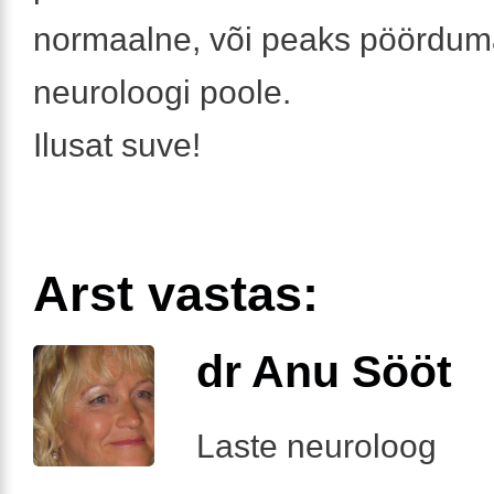
normaalne, või peaks pöördu
neuroloogi poole.
Ilusat suve!
Arst vastas:
dr Anu Sööt
Laste neuroloog