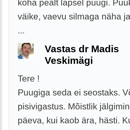
koha pealt lapsel puugi. Puu
väike, vaevu silmaga näha ja
...
Vastas dr Madis
Veskimägi
Tere !
Puugiga seda ei seostaks. V
pisivigastus. Mõistlik jälgimi
päeva, kui kaob ära, hästi. Ku