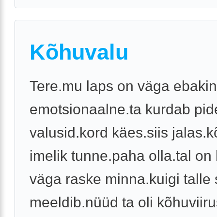
Kõhuvalu
Tere.mu laps on väga ebakin
emotsionaalne.ta kurdab pid
valusid.kord käes.siis jalas.
imelik tunne.paha olla.tal on 
väga raske minna.kuigi talle 
meeldib.nüüd ta oli kõhuviirus