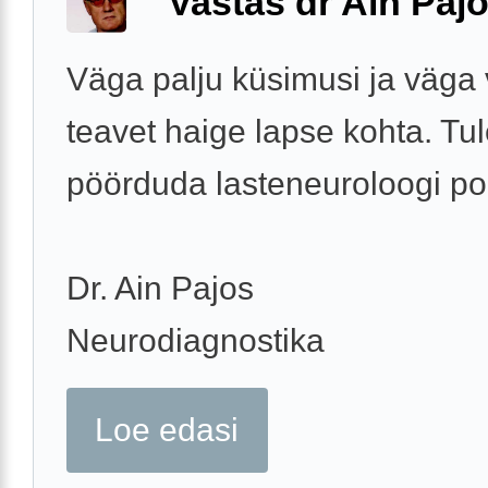
Vastas dr Ain Paj
Väga palju küsimusi ja väga
teavet haige lapse kohta. Tu
pöörduda lasteneuroloogi po
Dr. Ain Pajos
Neurodiagnostika
Loe edasi