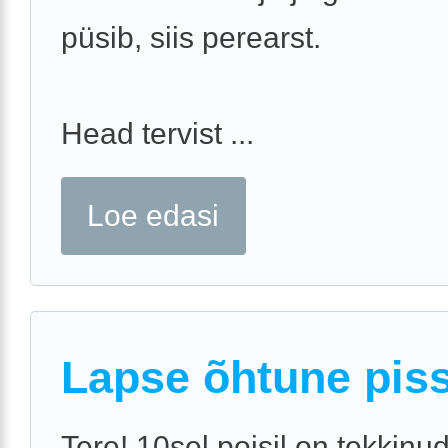
püsib, siis perearst.
Head tervist ...
Loe edasi
Lapse õhtune pis
Tere! 10sel poisil on tekkinu