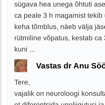
sügava hea unega õhtuti ase
ca peale 3 h magamist tekib 
keha tõmblus, näeb välja jä
rütmiline võpatus, kestab ca
kuni ...
Vastas dr Anu Söö
Tere,
vajalik on neuroloogi konsult
et diferentsida uneliigutusi ja