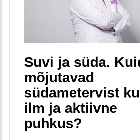
Suvi ja süda. Ku
mõjutavad
südametervist k
ilm ja aktiivne
puhkus?