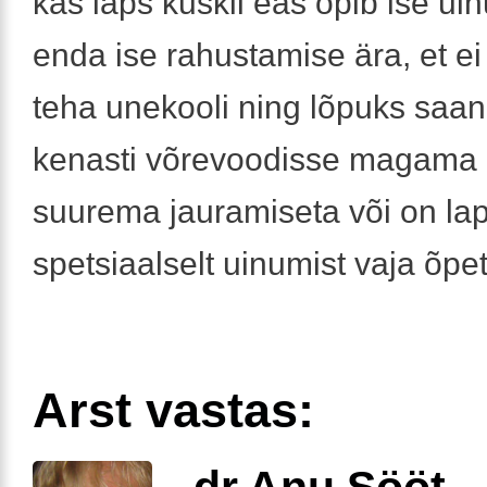
kas laps kuskil eas õpib ise ui
enda ise rahustamise ära, et ei
teha unekooli ning lõpuks saan
kenasti võrevoodisse magama 
suurema jauramiseta või on la
spetsiaalselt uinumist vaja õp
Arst vastas:
dr Anu Sööt