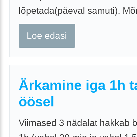
lõpetada(päeval samuti). Mõni
Loe edasi
Ärkamine iga 1h t
öösel
Viimased 3 nädalat hakkab b