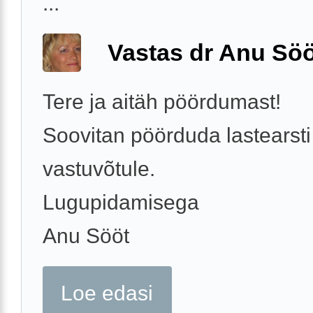
...
Vastas dr Anu Söö
Tere ja aitäh pöördumast!
Soovitan pöörduda lastearsti
vastuvõtule.
Lugupidamisega
Anu Sööt
Loe edasi