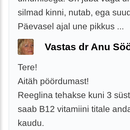
silmad kinni, nutab, ega suu
Päevasel ajal une pikkus ...
Vastas dr Anu Söö
Tere!
Aitäh pöördumast!
Reeglina tehakse kuni 3 süsti
saab B12 vitamiini titale and
kaudu.