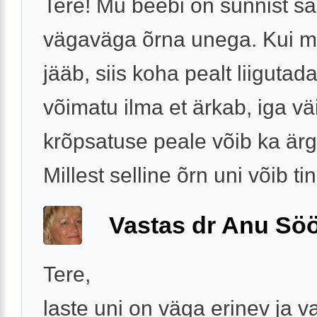
Tere! Mu beebi on sünnist sa
vägaväga õrna unega. Kui
jääb, siis koha pealt liigutad
võimatu ilma et ärkab, iga v
krõpsatuse peale võib ka ärg
Millest selline õrn uni võib tin
Vastas dr Anu Söö
Tere,
laste uni on väga erinev ja 