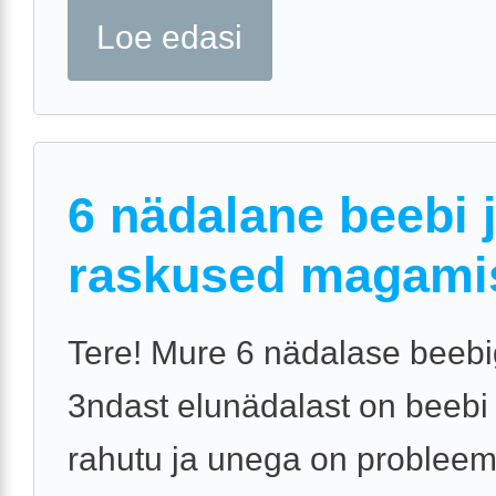
Loe edasi
6 nädalane beebi 
raskused magami
Tere! Mure 6 nädalase beebi
3ndast elunädalast on beebi
rahutu ja unega on probleem