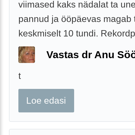
viimased kaks nädalat ta unes
pannud ja ööpäevas magab 
keskmiselt 10 tundi. Rekordp
Vastas dr Anu Söö
t
Loe edasi