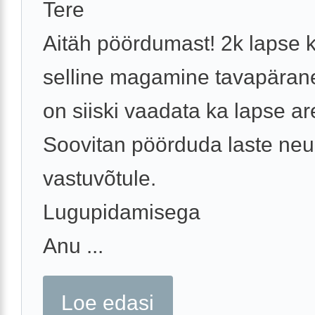
Tere
Aitäh pöördumast! 2k lapse 
selline magamine tavapärane
on siiski vaadata ka lapse ar
Soovitan pöörduda laste neu
vastuvõtule.
Lugupidamisega
Anu ...
Loe edasi