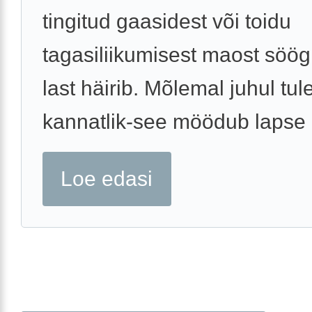
tingitud gaasidest või toidu
tagasiliikumisest maost söögi
last häirib. Mõlemal juhul tul
kannatlik-see möödub lapse .
Loe edasi