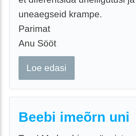
uneaegseid krampe.
Parimat
Anu Sööt
Loe edasi
Beebi imeõrn uni