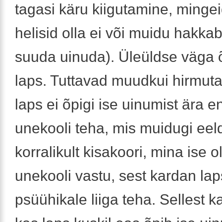
tagasi käru kiigutamine, minge
helisid olla ei või muidu hakka
suuda uinuda). Üleüldse väga
laps. Tuttavad muudkui hirmuta
laps ei õpigi ise uinumist ära en
unekooli teha, mis muidugi eel
korralikult kisakoori, mina ise 
unekooli vastu, sest kardan la
psüühikale liiga teha. Sellest 