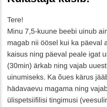
Tere!
Minu 7,5-kuune beebi uinub ain
magab nii öösel kui ka päeval 
kaisus ning päeval peale igat 
(30min) ärkab ning vajab uuest
uinumiseks. Ka õues kärus jää
hädavaevu magama ning vajab
ülispetsiifilisi tingimusi (veesul