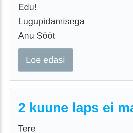
Edu!
Lugupidamisega
Anu Sööt
Loe edasi
2 kuune laps ei m
Tere