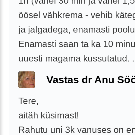
1h (vahel 30 min ja vahel 1,5
öösel vähkrema - vehib käte
ja jalgadega, enamasti poolu
Enamasti saan ta ka 10 minu
uuesti magama kussutatud. .
Vastas dr Anu Söö
Tere,
aitäh küsimast!
Rahutu uni 3k vanuses on e