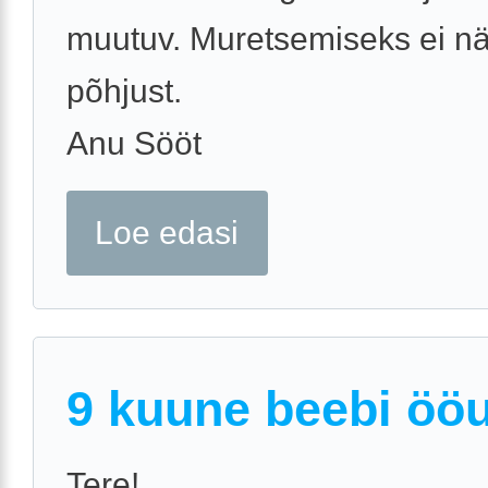
muutuv. Muretsemiseks ei n
põhjust.
Anu Sööt
Loe edasi
9 kuune beebi öö
Tere!