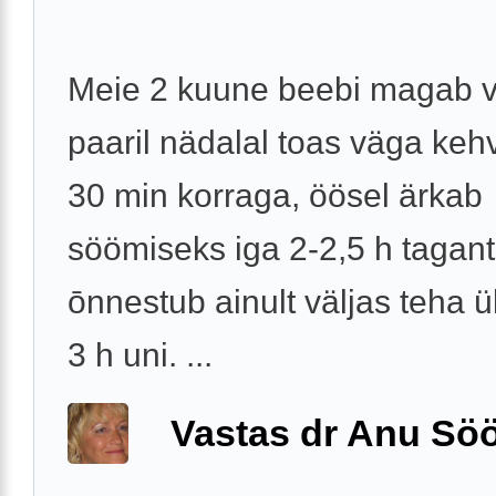
Meie 2 kuune beebi magab v
paaril nädalal toas väga keh
30 min korraga, öösel ärkab
söömiseks iga 2-2,5 h tagant
ōnnestub ainult väljas teha 
3 h uni. ...
Vastas dr Anu Söö