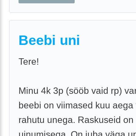
Beebi uni
Tere!
Minu 4k 3p (sööb vaid rp) v
beebi on viimased kuu aega
rahutu unega. Raskuseid on
uinumisega. On juba väga un