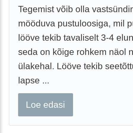
Tegemist võib olla vastsündi
mööduva pustuloosiga, mil p
lööve tekib tavaliselt 3-4 elu
seda on kõige rohkem näol n
ülakehal. Lööve tekib seetõtt
lapse ...
Loe edasi