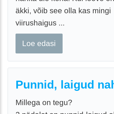
äkki, võib see olla kas mingi
viirushaigus ...
Loe edasi
Punnid, laigud na
Millega on tegu?