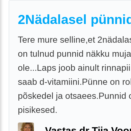
2Nädalasel pünni
Tere mure selline,et 2nädala
on tulnud punnid näkku mujal
ole...Laps joob ainult rinnapi
saab d-vitamiini.Pünne on r
põskedel ja otsaees.Punnid 
pisikesed.
Vastas dr Tiia Voo