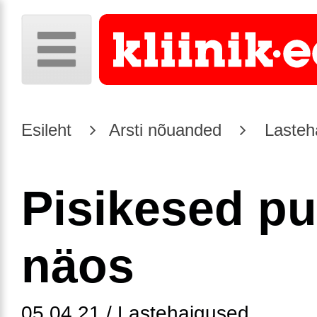
Esileht
Arsti nõuanded
Lasteh
Pisikesed p
näos
05.04.21 / Lastehaigused