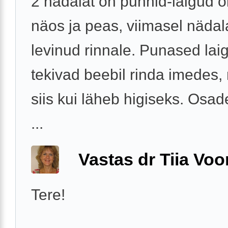
2 nädalat on punnid-laigud o
näos ja peas, viimasel nädal
levinud rinnale. Punased lai
tekivad beebil rinda imedes, 
siis kui läheb higiseks. Osad
...
Vastas dr Tiia Voo
Tere!