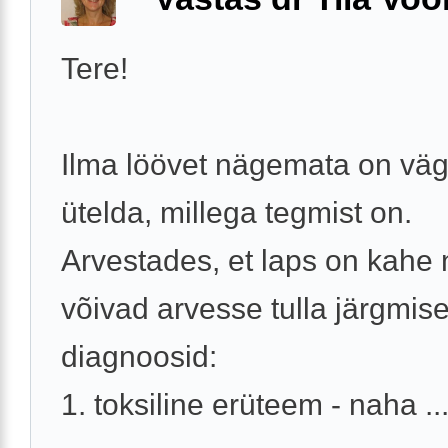
Tere!
Ilma löövet nägemata on väg
ütelda, millega tegmist on.
Arvestades, et laps on kahe
võivad arvesse tulla järgmis
diagnoosid:
1. toksiline erüteem - naha ..