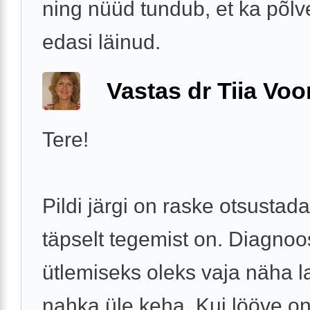
ning nüüd tundub, et ka põlv
edasi läinud.
Vastas dr Tiia Voo
Tere!
Pildi järgi on raske otsustada
täpselt tegemist on. Diagnoo
ütlemiseks oleks vaja näha 
nahka üle keha. Kui lööve on