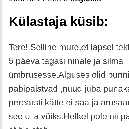
Külastaja küsib:
Tere! Selline mure,et lapsel tek
5 päeva tagasi ninale ja silma
ümbrusesse.Alguses olid punn
päbipaistvad ,nüüd juba punak
perearsti kätte ei saa ja arusa
see olla võiks.Hetkel pole nii 