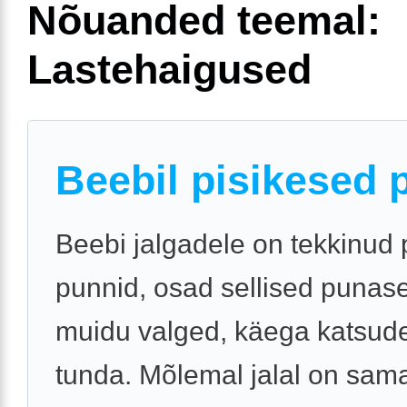
Nõuanded teemal:
Lastehaigused
Beebil pisikesed 
Beebi jalgadele on tekkinud 
punnid, osad sellised punas
muidu valged, käega katsudes
tunda. Mõlemal jalal on sam