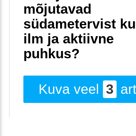
mõjutavad
südametervist k
ilm ja aktiivne
puhkus?
Kuva veel
3
art