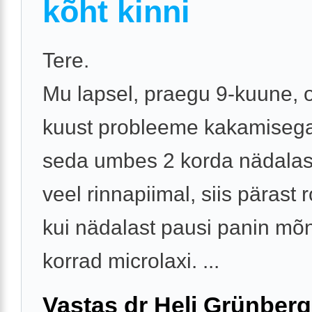
kõht kinni
Tere.
Mu lapsel, praegu 9-kuune, o
kuust probleeme kakamisega
seda umbes 2 korda nädalas.
veel rinnapiimal, siis pärast
kui nädalast pausi panin mõ
korrad microlaxi. ...
Vastas dr Heli Grünberg