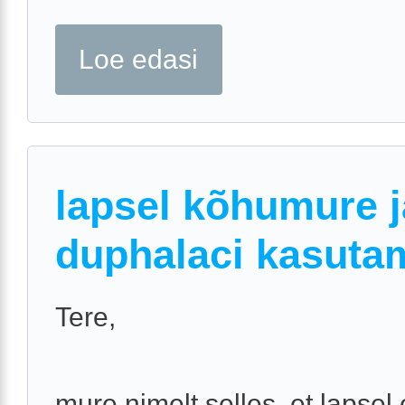
Loe edasi
lapsel kõhumure j
duphalaci kasuta
Tere,
mure nimelt selles, et lapsel