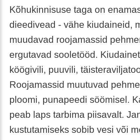
Kõhukinnisuse taga on enamas
dieedivead - vähe kiudaineid, 
muudavad roojamassid pehme
ergutavad sooletööd. Kiudaine
köögivili, puuvili, täisteraviljatoo
Roojamassid muutuvad pehme
ploomi, punapeedi söömisel. K
peab laps tarbima piisavalt. Ja
kustutamiseks sobib vesi või m