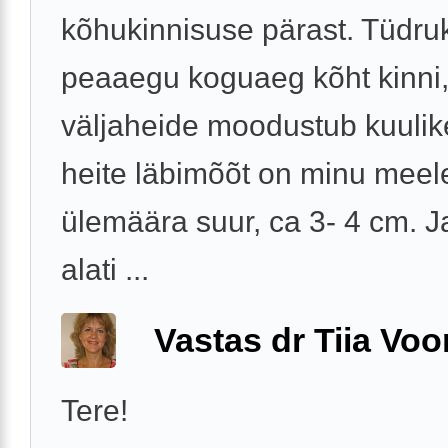
kõhukinnisuse pärast. Tüdru
peaaegu koguaeg kõht kinni
väljaheide moodustub kuulike
heite läbimõõt on minu meel
ülemäära suur, ca 3- 4 cm. J
alati ...
Vastas dr Tiia Voo
Tere!