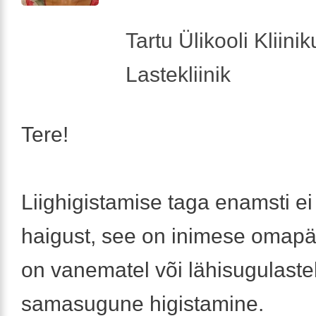
Tartu Ülikooli Kliini
Lastekliinik
Tere!
Liighigistamise taga enamsti ei
haigust, see on inimese omapär
on vanematel või lähisugulaste
samasugune higistamine.