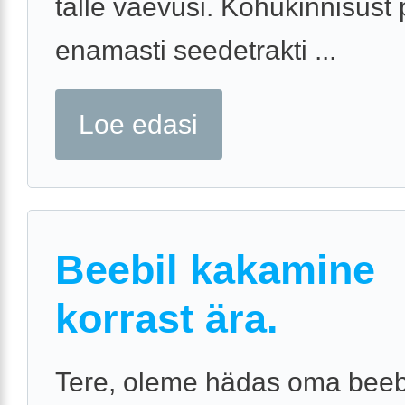
talle vaevusi. Kõhukinnisust
enamasti seedetrakti ...
Loe edasi
Beebil kakamine
korrast ära.
Tere, oleme hädas oma beeb