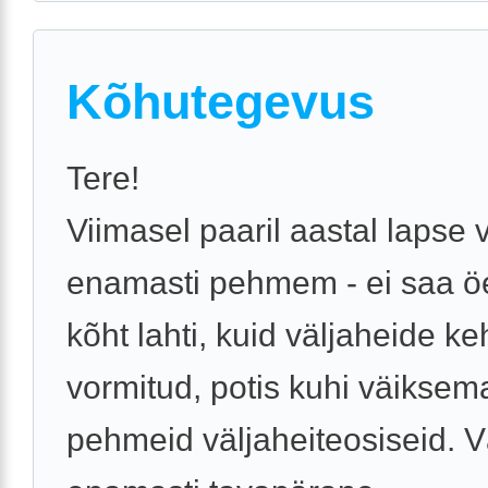
Kõhutegevus
Tere!
Viimasel paaril aastal lapse 
enamasti pehmem - ei saa öe
kõht lahti, kuid väljaheide ke
vormitud, potis kuhi väiksem
pehmeid väljaheiteosiseid. Vä