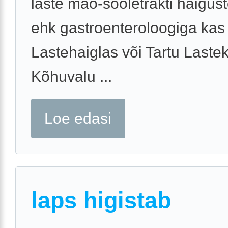
laste mao-sooletrakti haigust
ehk gastroenteroloogiga kas 
Lastehaiglas või Tartu Lastekl
Kõhuvalu ...
Loe edasi
laps higistab