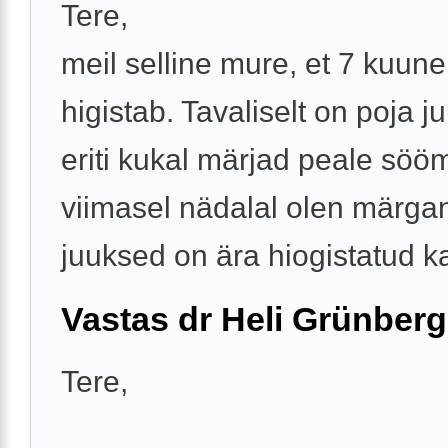
Tere,
meil selline mure, et 7 kuun
higistab. Tavaliselt on poja j
eriti kukal märjad peale sööm
viimasel nädalal olen märganu
juuksed on ära hiogistatud ka
Vastas dr Heli Grünberg
Tere,