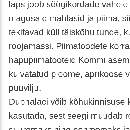
laps joob söögikordade vahele 
magusaid mahlasid ja piima, si
tekitavad küll täiskõhu tunde, k
roojamassi. Piimatoodete korra
hapupiimatooteid Kommi asem
kuivatatud ploome, aprikoose v
puuvilju.
Duphalaci võib kõhukinnisuse k
kasutada, sest seegi muudab 
suuremaks ning pehmemaks ja