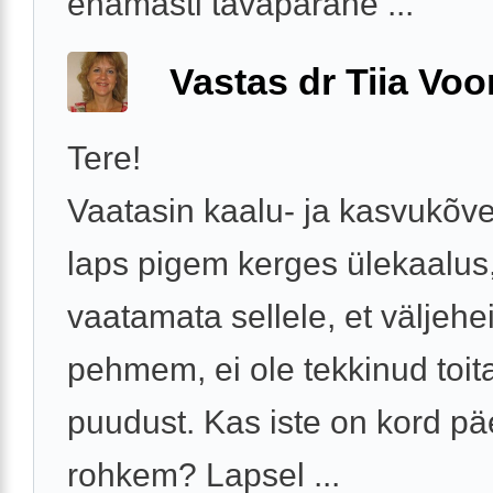
enamasti tavapärane ...
Vastas dr Tiia Voo
Tere!
Vaatasin kaalu- ja kasvukõver
laps pigem kerges ülekaalus,
vaatamata sellele, et väljehe
pehmem, ei ole tekkinud toit
puudust. Kas iste on kord pä
rohkem? Lapsel ...