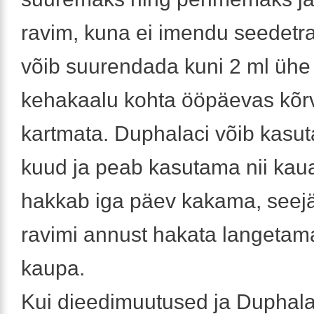
ravim, kuna ei imendu seedetra
võib suurendada kuni 2 ml ühe
kehakaalu kohta ööpäevas kõr
kartmata. Duphalaci võib kasut
kuud ja peab kasutama nii kaua
hakkab iga päev kakama, seejä
ravimi annust hakata langetam
kaupa.
Kui dieedimuutused ja Duphalac