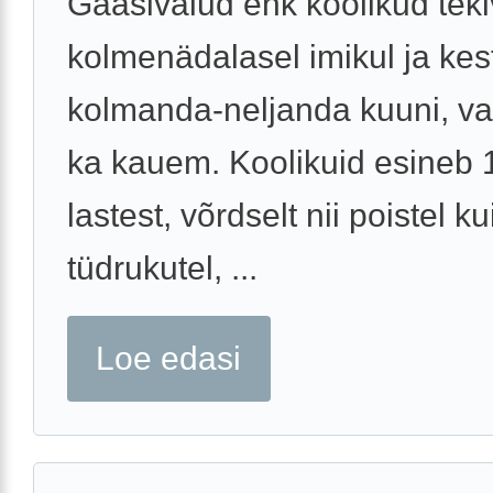
Gaasivalud ehk koolikud tek
kolmenädalasel imikul ja ke
kolmanda-neljanda kuuni, va
ka kauem. Koolikuid esineb
lastest, võrdselt nii poistel ku
tüdrukutel, ...
Loe edasi