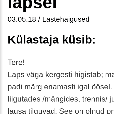
lapsel
03.05.18 / Lastehaigused
Külastaja küsib:
Tere!
Laps väga kergesti higistab; 
padi märg enamasti igal öösel.
liigutades /mängides, trennis/ 
lausa tilguvad. See on olnud pm