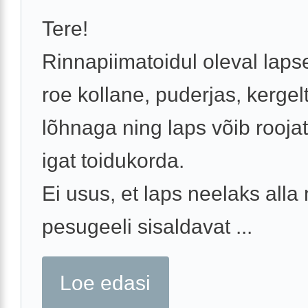
Tere!
Rinnapiimatoidul oleval laps
roe kollane, puderjas, kerge
lõhnaga ning laps võib rooja
igat toidukorda.
Ei usus, et laps neelaks alla n
pesugeeli sisaldavat ...
Loe edasi