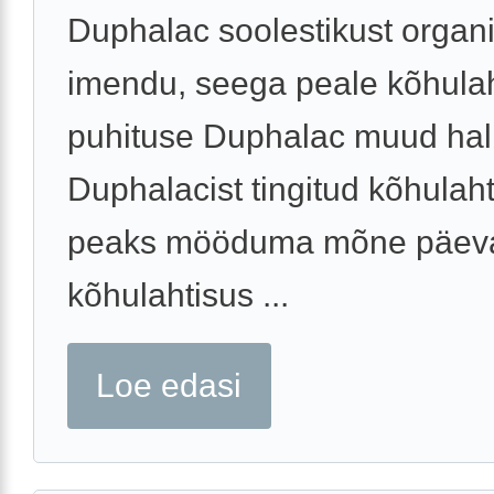
Duphalac soolestikust organi
imendu, seega peale kõhulah
puhituse Duphalac muud halb
Duphalacist tingitud kõhulah
peaks mööduma mõne päeva
kõhulahtisus ...
Loe edasi