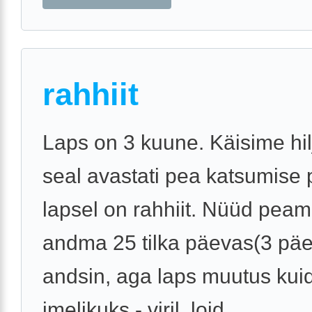
rahhiit
Laps on 3 kuune. Käisime hilju
seal avastati pea katsumise p
lapsel on rahhiit. Nüüd peam
andma 25 tilka päevas(3 pä
andsin, aga laps muutus kui
imelikuks - viril. loid, ...