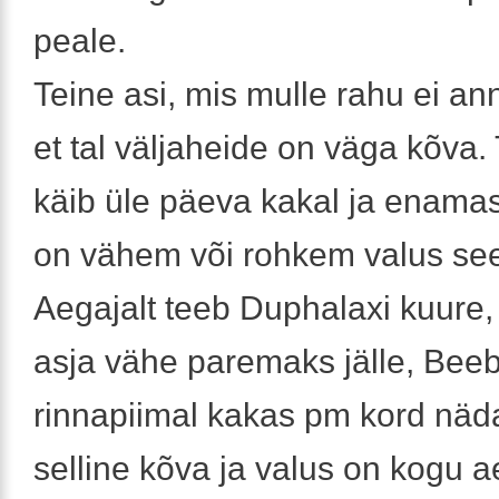
peale.
Teine asi, mis mulle rahu ei an
et tal väljaheide on väga kõva. 
käib üle päeva kakal ja enamas
on vähem või rohkem valus see
Aegajalt teeb Duphalaxi kuure,
asja vähe paremaks jälle, Bee
rinnapiimal kakas pm kord näd
selline kõva ja valus on kogu a