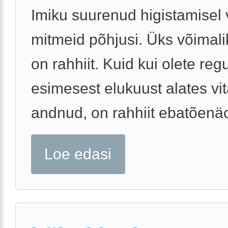
Imiku suurenud higistamisel 
mitmeid põhjusi. Üks võimali
on rahhiit. Kuid kui olete reg
esimesest elukuust alates vi
andnud, on rahhiit ebatõenäo
Loe edasi