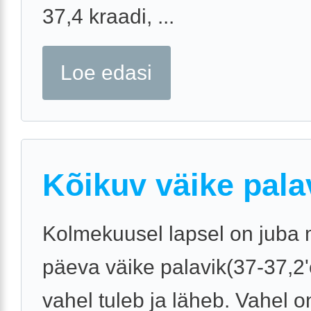
37,4 kraadi, ...
Loe edasi
Kõikuv väike pala
Kolmekuusel lapsel on juba 
päeva väike palavik(37-37,2'
vahel tuleb ja läheb. Vahel o