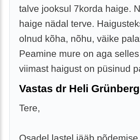
talve jooksul 7korda haige. 
haige nädal terve. Haigustek
olnud kõha, nõhu, väike pala
Peamine mure on aga selles,
viimast haigust on püsinud pa
Vastas dr Heli Grünberg
Tere,
Osadel lastel jääb põdemise 