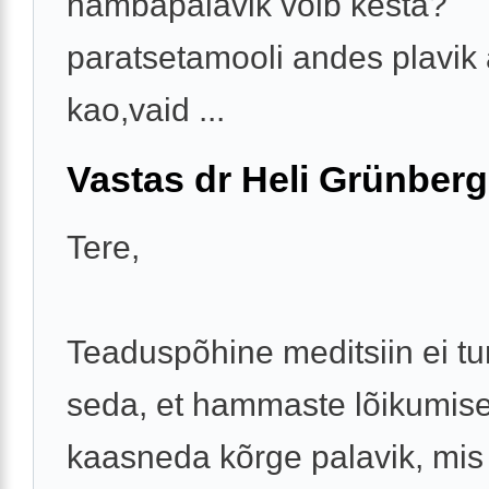
hambapalavik võib kesta?
paratsetamooli andes plavik 
kao,vaid ...
Vastas dr Heli Grünberg
Tere,
Teaduspõhine meditsiin ei tu
seda, et hammaste lõikumis
kaasneda kõrge palavik, mis