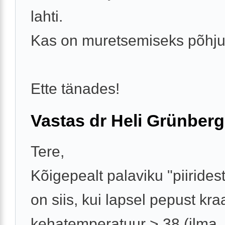
lahti.
Kas on muretsemiseks põhj
Ette tänades!
Vastas dr Heli Grünberg
Tere,
Kõigepealt palaviku "piiridest
on siis, kui lapsel pepust kr
kehatemperatuur > 38 (ilma