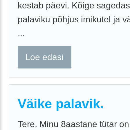
kestab päevi. Kõige sageda
palaviku põhjus imikutel ja vä
...
Loe edasi
Väike palavik.
Tere. Minu 8aastane tütar on