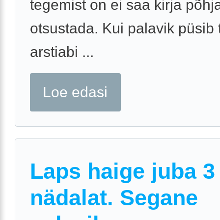
tegemist on ei saa kirja põhja
otsustada. Kui palavik püsib 
arstiabi ...
Loe edasi
Laps haige juba 3
nädalat. Segane