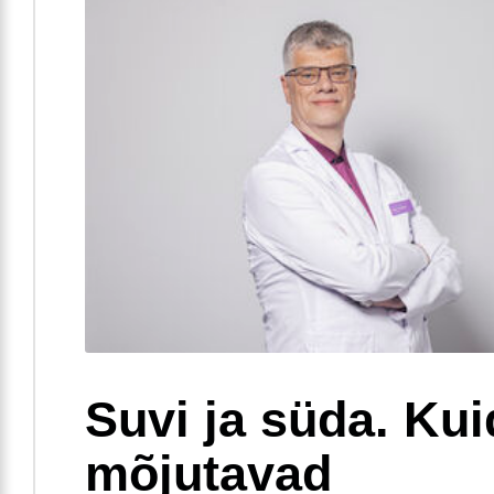
Suvi ja süda. Ku
mõjutavad