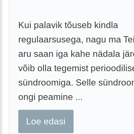
Kui palavik tõuseb kindla
regulaarsusega, nagu ma Teie
aru saan iga kahe nädala järe
võib olla tegemist perioodili
sündroomiga. Selle sündroo
ongi peamine ...
Loe edasi