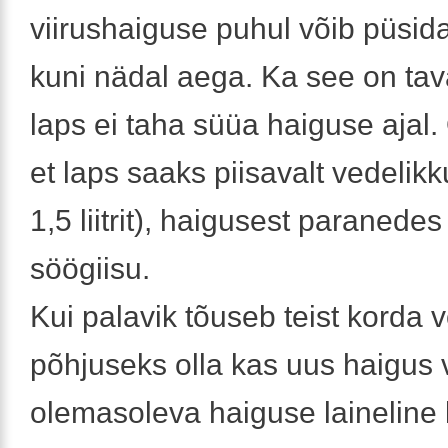
viirushaiguse puhul võib püsid
kuni nädal aega. Ka see on tava
laps ei taha süüa haiguse ajal. 
et laps saaks piisavalt vedelik
1,5 liitrit), haigusest paranedes
söögiisu.
Kui palavik tõuseb teist korda v
põhjuseks olla kas uus haigus 
olemasoleva haiguse laineline 