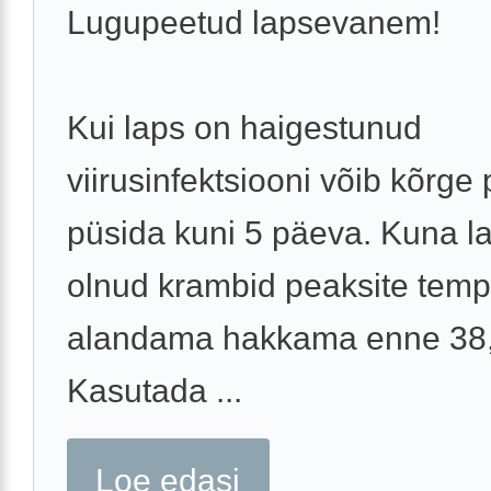
Lugupeetud lapsevanem!
Kui laps on haigestunud
viirusinfektsiooni võib kõrge 
püsida kuni 5 päeva. Kuna l
olnud krambid peaksite temp
alandama hakkama enne 38,
Kasutada ...
Loe edasi