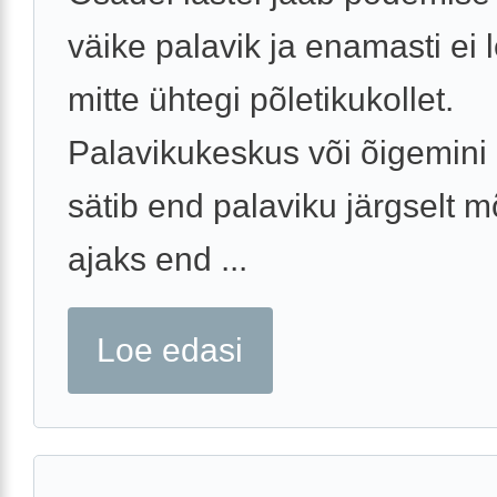
väike palavik ja enamasti ei l
mitte ühtegi põletikukollet.
Palavikukeskus või õigemini
sätib end palaviku järgselt 
ajaks end ...
Loe edasi