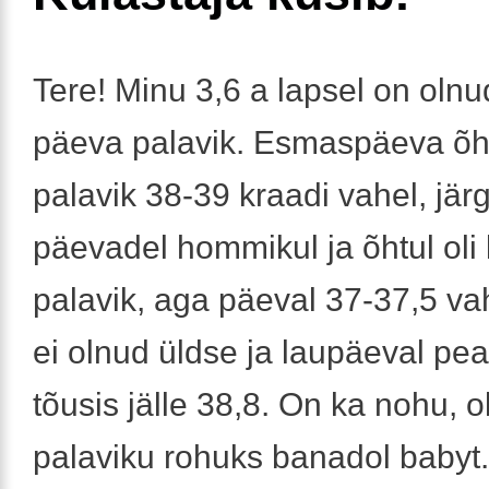
Tere! Minu 3,6 a lapsel on olnu
päeva palavik. Esmaspäeva õht
palavik 38-39 kraadi vahel, jär
päevadel hommikul ja õhtul oli
palavik, aga päeval 37-37,5 vah
ei olnud üldse ja laupäeval pea
tõusis jälle 38,8. On ka nohu, 
palaviku rohuks banadol babyt