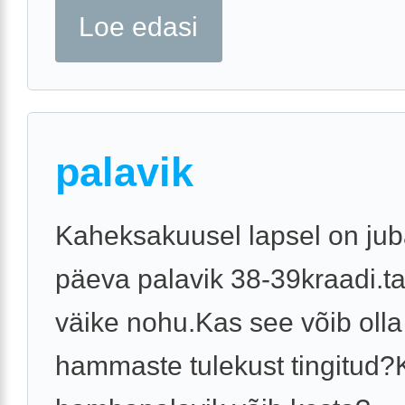
Loe edasi
palavik
Kaheksakuusel lapsel on juba
päeva palavik 38-39kraadi.ta
väike nohu.Kas see võib olla
hammaste tulekust tingitud?