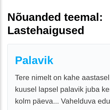
Nõuanded teemal:
Lastehaigused
Palavik
Tere nimelt on kahe aastasel
kuusel lapsel palavik juba k
kolm päeva... Vahelduva ed