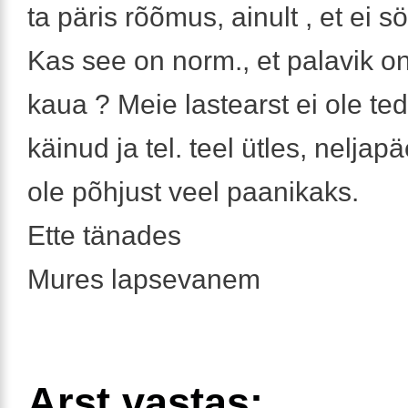
ta päris rõõmus, ainult , et ei s
Kas see on norm., et palavik on
kaua ? Meie lastearst ei ole t
käinud ja tel. teel ütles, neljapä
ole põhjust veel paanikaks.
Ette tänades
Mures lapsevanem
Arst vastas: