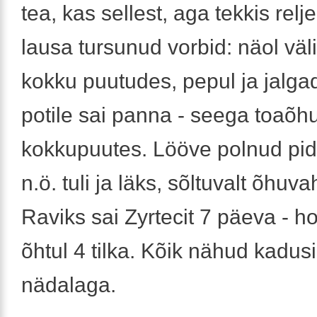
tea, kas sellest, aga tekkis relj
lausa tursunud vorbid: näol vä
kokku puutudes, pepul ja jalgad
potile sai panna - seega toaõh
kokkupuutes. Lööve polnud pide
n.ö. tuli ja läks, sõltuvalt õhuv
Raviks sai Zyrtecit 7 päeva - h
õhtul 4 tilka. Kõik nähud kadus
nädalaga.