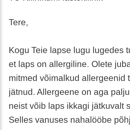
Tere,
Kogu Teie lapse lugu lugedes t
et laps on allergiline. Olete jub
mitmed võimalkud allergeenid t
jätnud. Allergeene on aga palj
neist võib laps ikkagi jätkuvalt
Selles vanuses nahalööbe põh