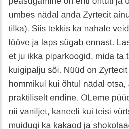
peasügamine on eriti õhtuti ja ö
umbes nädal anda Zyrtecit ainul
tilka). Siis tekkis ka nahale vei
lööve ja laps sügab ennast. Las
et ju ikka piparkoogid, mida ta t
kuigipalju sõi. Nüüd on Zyrtecit
hommikul kui õhtul nädal otsa,
praktiliselt endine. OLeme püü
nii vaniljet, kaneeli kui teisi vür
muidugi ka kakaod ja shokolaa