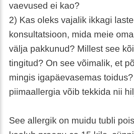
vaevused ei kao?
2) Kas oleks vajalik ikkagi last
konsultatsioon, mida meie oma 
välja pakkunud? Millest see kõ
tingitud? On see võimalik, et p
mingis igapäevasemas toidus?
piimaallergia võib tekkida nii hi
See allergik on muidu tubli poi