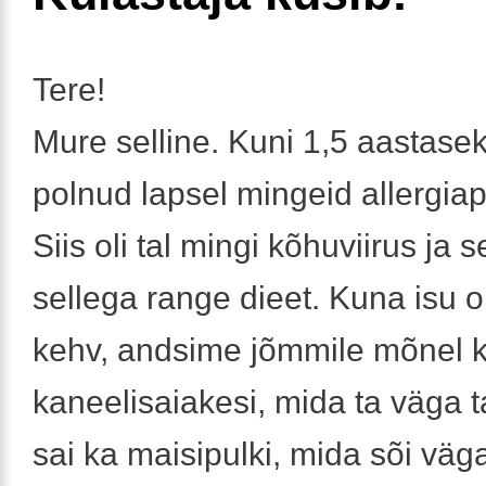
Tere!
Mure selline. Kuni 1,5 aastase
polnud lapsel mingeid allergia
Siis oli tal mingi kõhuviirus ja 
sellega range dieet. Kuna isu o
kehv, andsime jõmmile mõnel k
kaneelisaiakesi, mida ta väga ta
sai ka maisipulki, mida sõi väga