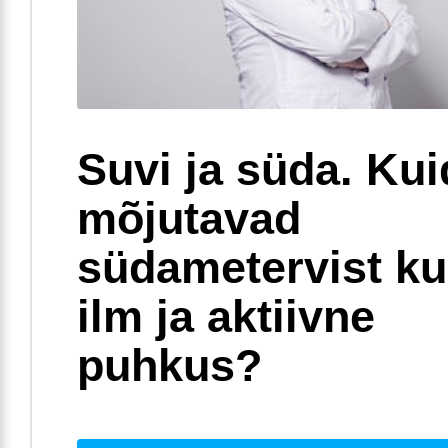
Suvi ja süda. Ku
mõjutavad
südametervist k
ilm ja aktiivne
puhkus?