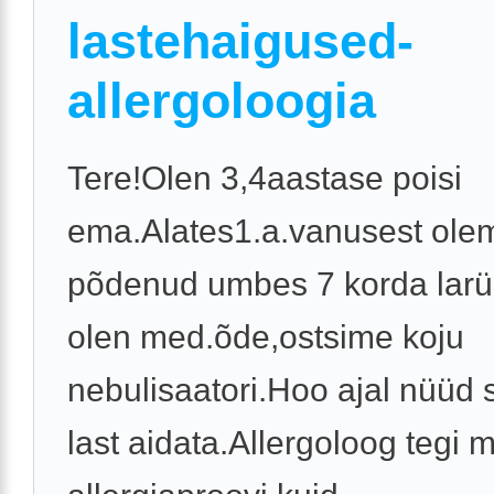
lastehaigused-
allergoloogia
Tere!Olen 3,4aastase poisi
ema.Alates1.a.vanusest ole
põdenud umbes 7 korda larüng
olen med.õde,ostsime koju
nebulisaatori.Hoo ajal nüüd 
last aidata.Allergoloog tegi m