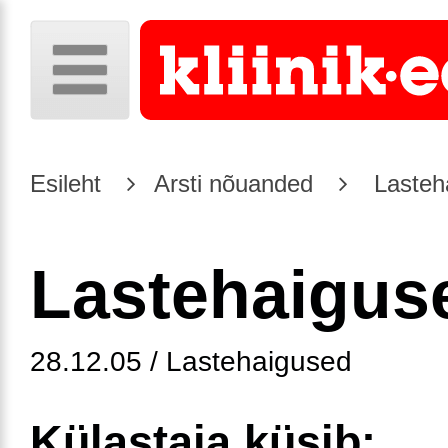
Esileht
Arsti nõuanded
Lasteh
Lastehaigus
28.12.05 / Lastehaigused
Külastaja küsib: