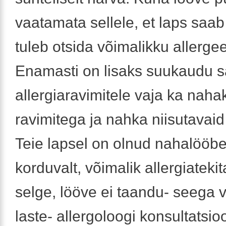
vaatamata sellele, et laps saab 
tuleb otsida võimalikku allergee
Enamasti on lisaks suukaudu 
allergiaravimitele vaja ka nah
ravimitega ja nahka niisutavai
Teie lapsel on olnud nahalööbe
korduvalt, võimalik allergiatekit
selge, lööve ei taandu- seega 
laste- allergoloogi konsultatsio