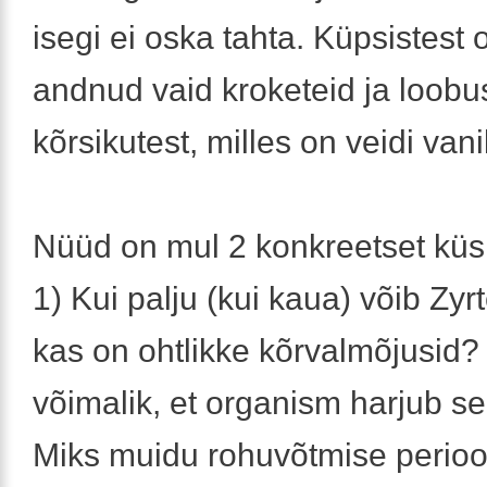
isegi ei oska tahta. Küpsistest
andnud vaid kroketeid ja loob
kõrsikutest, milles on veidi vanil
Nüüd on mul 2 konkreetset küs
1) Kui palju (kui kaua) võib Zyr
kas on ohtlikke kõrvalmõjusid?
võimalik, et organism harjub se
Miks muidu rohuvõtmise perioo