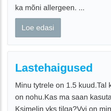
ka mõni allergeen. ...
Loe edasi
Lastehaigused
Minu tytrele on 1.5 kuud.Tal
on nohu.Kas ma saan kasut
Ksimelin yks tilga?Vyi on mi