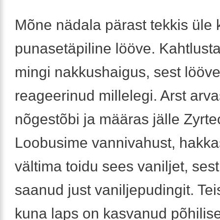
Mõne nädala pärast tekkis üle
punasetäpiline lööve. Kahtlust
mingi nakkushaigus, sest lööve 
reageerinud millelegi. Arst arva
nõgestõbi ja määras jälle Zyrtec
Loobusime vannivahust, hakk
vältima toidu sees vaniljet, sest 
saanud just vaniljepudingit. Teis
kuna laps on kasvanud põhilise