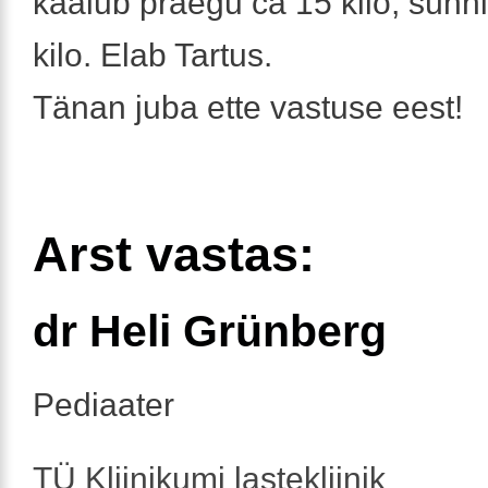
kaalub praegu ca 15 kilo, sünni
kilo. Elab Tartus.
Tänan juba ette vastuse eest!
Arst vastas:
dr Heli Grünberg
Pediaater
TÜ Kliinikumi lastekliinik