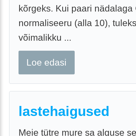
kõrgeks. Kui paari nädalaga
normaliseeru (alla 10), tulek
võimalikku ...
Loe edasi
lastehaigused
Meie tütre mure sa alguse sel