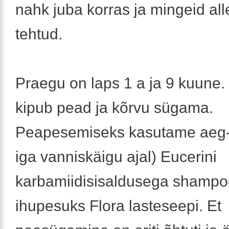
nahk juba korras ja mingeid all
tehtud.
Praegu on laps 1 a ja 9 kuune.
kipub pead ja kõrvu sügama.
Peapesemiseks kasutame aeg-aj
iga vanniskäigu ajal) Eucerini
karbamiidisisaldusega shampo
ihupesuks Flora lasteseepi. Et