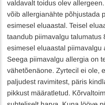
valdavalt toidus olev allergeen
võib allergianähte põhjustada 
esimesel eluaastal. Teisel elua
taandub piimavalgu talumatus 
esimesel eluaastal piimavalgu al
Seega piimavalgu allergia on te
vähetõenäone. Zyrtecil ei ole, e
paljudest ravimitest, päris kindl
pikkust määratletud. Kõrvaltoi
suhteliselt harva. Kuna lööve p