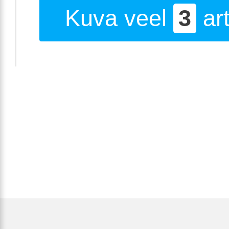
Kuva veel
3
art