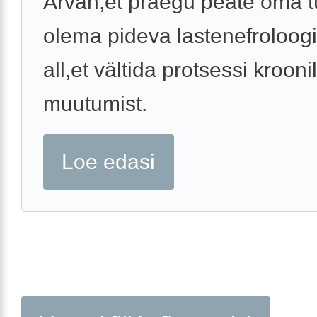
Arvan,et praegu peate oma t
olema pideva lastenefroloogi 
all,et vältida protsessi krooni
muutumist.
Loe edasi