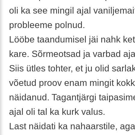
oli ka see mingil ajal vaniljemai
probleeme polnud.
Lööbe taandumisel jäi nahk ke
kare. Sõrmeotsad ja varbad aj
Siis ütles tohter, et ju olid sarl
võetud proov enam mingit kokki
näidanud. Tagantjärgi taipasime
ajal oli tal ka kurk valus.
Last näidati ka nahaarstile, aga 