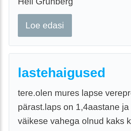
Heli Grünberg
Loe edasi
lastehaigused
tere.olen mures lapse verepr
pärast.laps on 1,4aastane ja
väikese vahega olnud kaks 