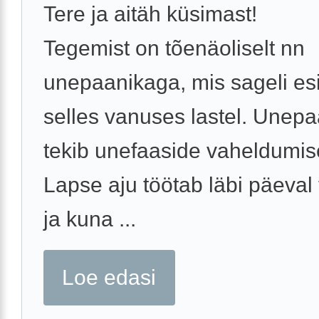
Tere ja aitäh küsimast!
Tegemist on tõenäoliselt nn
unepaanikaga, mis sageli es
selles vanuses lastel. Unep
tekib unefaaside vaheldumise
Lapse aju töötab läbi päeval
ja kuna ...
Loe edasi