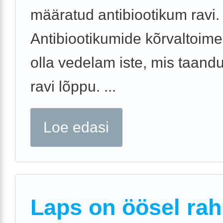
määratud antibiootikum ravi.
Antibiootikumide kõrvaltoime
olla vedelam iste, mis taand
ravi lõppu. ...
Loe edasi
Laps on öösel rah