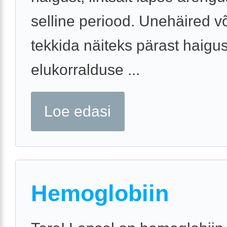
selline periood. Unehäired v
tekkida näiteks pärast haigus
elukorralduse ...
Loe edasi
Hemoglobiin