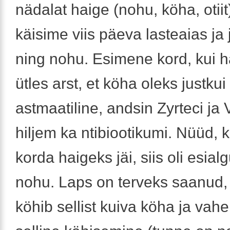
nädalat haige (nohu, köha, otiit)
käisime viis päeva lasteaias ja 
ning nohu. Esimene kord, kui ha
ütles arst, et köha oleks justkui
astmaatiline, andsin Zyrteci ja V
hiljem ka ntibiootikumi. Nüüd, ku
korda haigeks jäi, siis oli esial
nohu. Laps on terveks saanud,
köhib sellist kuiva köha ja vahe