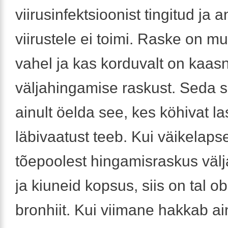
viirusinfektsioonist tingitud ja 
viirustele ei toimi. Raske on mu
vahel ja kas korduvalt on kaa
väljahingamise raskust. Seda s
ainult öelda see, kes köhivat la
läbivaatust teeb. Kui väikelaps
tõepoolest hingamisraskus väl
ja kiuneid kopsus, siis on tal ob
bronhiit. Kui viimane hakkab a