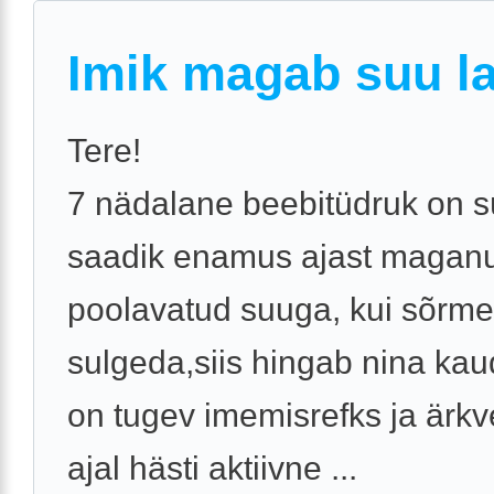
Imik magab suu la
Tere!
7 nädalane beebitüdruk on s
saadik enamus ajast magan
poolavatud suuga, kui sõrm
sulgeda,siis hingab nina kau
on tugev imemisrefks ja ärkv
ajal hästi aktiivne ...