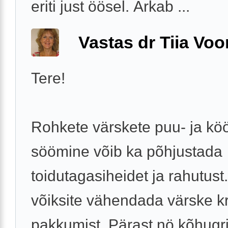
eriti just öösel. Ärkab ...
Vastas dr Tiia Voo
Tere!
Rohkete värskete puu- ja köö
söömine võib ka põhjustada
toidutagasiheidet ja rahutust
võiksite vähendada värske k
pakkumist. Pärast,nö kõhugri