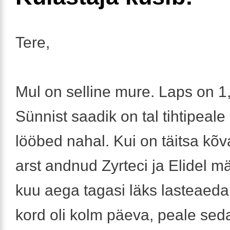
Tere,
Mul on selline mure. Laps on 1
Sünnist saadik on tal tihtipeale
lööbed nahal. Kui on täitsa kõva
arst andnud Zyrteci ja Elidel m
kuu aega tagasi läks lasteaed
kord oli kolm päeva, peale sed