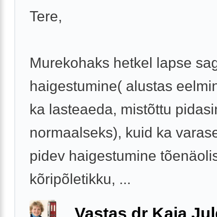
Tere,
Murekohaks hetkel lapse sa
haigestumine( alustas eelmi
ka lasteaeda, mistõttu pidasi
normaalseks), kuid ka varase
pidev haigestumine tõenäolis
kõripõletikku, ...
Vastas dr Kaja Ju