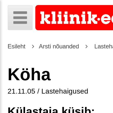
Esileht
Arsti nõuanded
Lasteh
Köha
21.11.05 / Lastehaigused
Külastaja küsib: