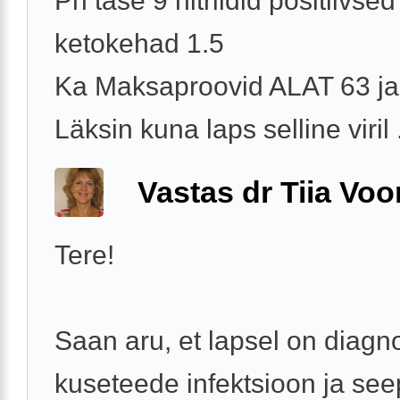
Ph tase 9 nitriidid positiivsed
ketokehad 1.5
Ka Maksaproovid ALAT 63 j
Läksin kuna laps selline viril .
Vastas dr Tiia Voo
Tere!
Saan aru, et lapsel on diagn
kuseteede infektsioon ja see