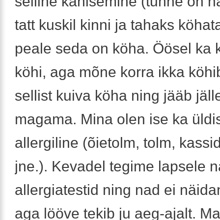
selline kähisemine (tunne on n
tatt kuskil kinni ja tahaks köha
peale seda on köha. Öösel ka 
köhi, aga mõne korra ikka köhib
sellist kuiva köha ning jääb jäll
magama. Mina olen ise ka üldis
allergiline (õietolm, tolm, kass
jne.). Kevadel tegime lapsele
allergiatestid ning nad ei näid
aga lööve tekib ju aeg-ajalt. M