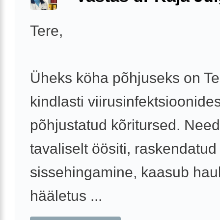
Tere,
Üheks köha põhjuseks on Tei
kindlasti viirusinfektsioonides
põhjustatud kõritursed. Need
tavaliselt öösiti, raskendatud
sissehingamine, kaasub hau
hääletus ...