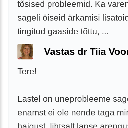
tõsised probleemid. Ka vare
sageli öiseid ärkamisi lisatoi
tingitud gaaside tõttu, ...
Vastas dr Tiia Voo
Tere!
Lastel on uneprobleeme sage
enamst ei ole nende taga mi
haigust, lihtsalt lapse areng