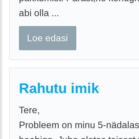
abi olla ...
Loe edasi
Rahutu imik
Tere,
Probleem on minu 5-nädala