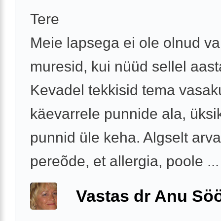
Tere
Meie lapsega ei ole olnud v
muresid, kui nüüd sellel aast
Kevadel tekkisid tema vasak
käevarrele punnide ala, üksi
punnid üle keha. Algselt arv
pereõde, et allergia, poole ...
Vastas dr Anu Söö