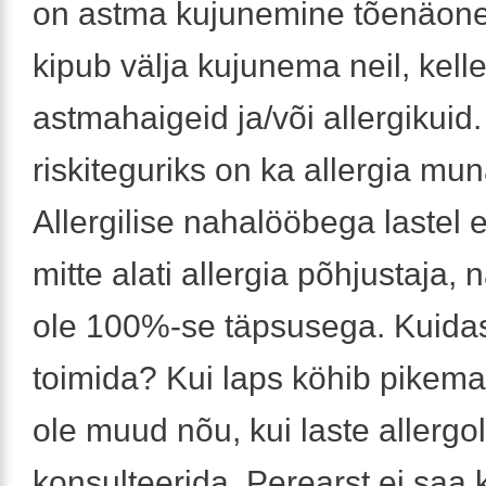
on astma kujunemine tõenäone
kipub välja kujunema neil, kell
astmahaigeid ja/või allergikuid
riskiteguriks on ka allergia mun
Allergilise nahalööbega lastel e
mitte alati allergia põhjustaja, 
ole 100%-se täpsusega. Kuida
toimida? Kui laps köhib pikema
ole muud nõu, kui laste allergo
konsulteerida. Perearst ei saa k