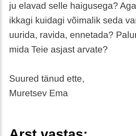
ju elavad selle haigusega? Aga
ikkagi kuidagi võimalik seda va
uurida, ravida, ennetada? Palu
mida Teie asjast arvate?
Suured tänud ette,
Muretsev Ema
Arst vastas: