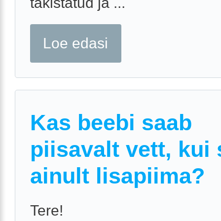
takistatud ja ...
Loe edasi
Kas beebi saab
piisavalt vett, kui
ainult lisapiima?
Tere!