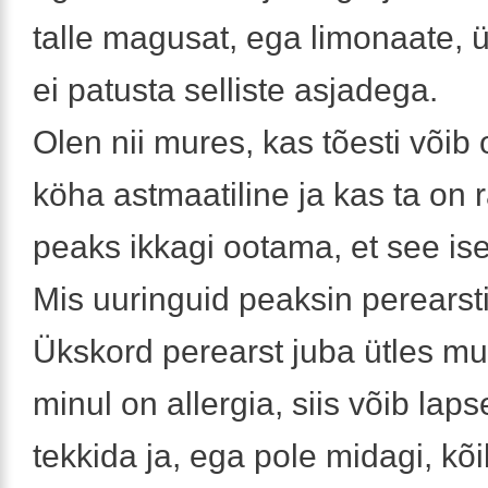
talle magusat, ega limonaate,
ei patusta selliste asjadega.
Olen nii mures, kas tõesti võib 
köha astmaatiline ja kas ta on 
peaks ikkagi ootama, et see is
Mis uuringuid peaksin perearst
Ükskord perearst juba ütles mul
minul on allergia, siis võib laps
tekkida ja, ega pole midagi, kõi