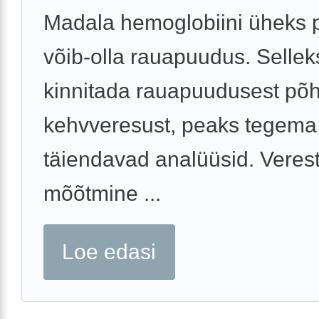
Madala hemoglobiini üheks 
võib-olla rauapuudus. Selleks
kinnitada rauapuudusest põh
kehvveresust, peaks tegem
täiendavad analüüsid. Veres
mõõtmine ...
Loe edasi