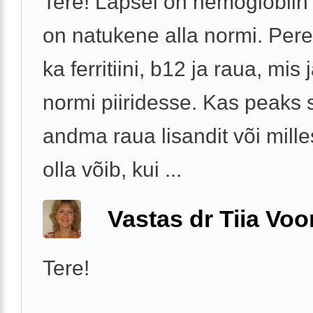
Tere! Lapsel on hemoglobiin
on natukene alla normi. Pere
ka ferritiini, b12 ja raua, mis
normi piiridesse. Kas peaks s
andma raua lisandit või mille
olla võib, kui ...
Vastas dr Tiia Voo
Tere!