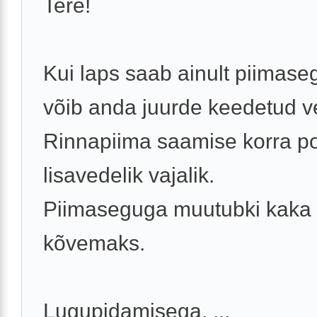
Tere!
Kui laps saab ainult piimaseg
võib anda juurde keedetud ve
Rinnapiima saamise korra p
lisavedelik vajalik.
Piimaseguga muutubki kaka
kõvemaks.
Lugupidamisega, ...