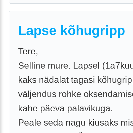
Lapse kõhugripp
Tere,
Selline mure. Lapsel (1a7kuu
kaks nädalat tagasi kõhugrip
väljendus rohke oksendamis
kahe päeva palavikuga.
Peale seda nagu kiusaks misk