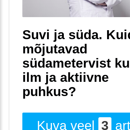
Suvi ja süda. Ku
mõjutavad
südametervist k
ilm ja aktiivne
puhkus?
Kuva veel
3
art