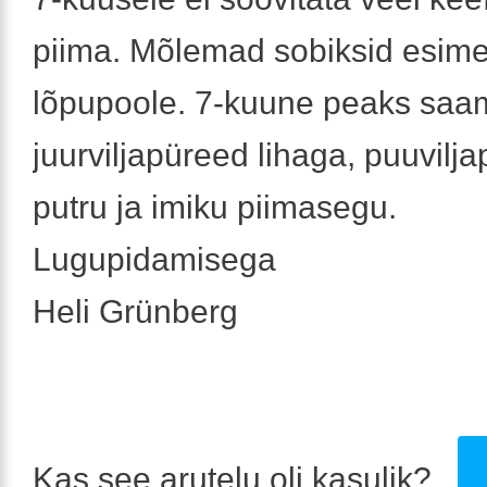
piima. Mõlemad sobiksid esime
lõpupoole. 7-kuune peaks saa
juurviljapüreed lihaga, puuvilj
putru ja imiku piimasegu.
Lugupidamisega
Heli Grünberg
Kas see arutelu oli kasulik?