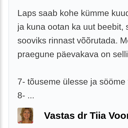
Laps saab kohe kümme kuu
ja kuna ootan ka uut beebit, s
sooviks rinnast võõrutada. M
praegune päevakava on selli
7- tõuseme ülesse ja sööme t
8- ...
Vastas dr Tiia Voo