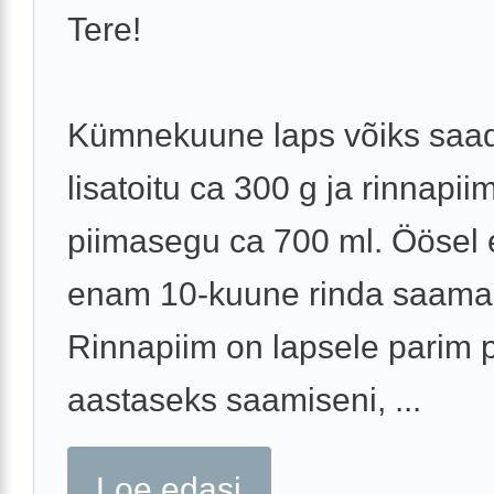
Tere!
Kümnekuune laps võiks saa
lisatoitu ca 300 g ja rinnapii
piimasegu ca 700 ml. Öösel 
enam 10-kuune rinda saama
Rinnapiim on lapsele parim p
aastaseks saamiseni, ...
Loe edasi