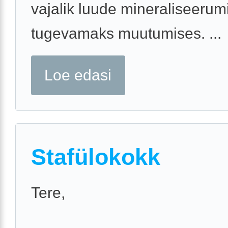
vajalik luude mineraliseerum
tugevamaks muutumises. ...
Loe edasi
Stafülokokk
Tere,