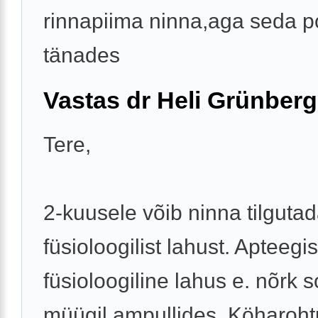
rinnapiima ninna,aga seda po
tänades
Vastas dr Heli Grünberg
Tere,
2-kuusele võib ninna tilguta
füsioloogilist lahust. Apteegi
füsioloogiline lahus e. nõrk 
müügil ampullides. Köharoh