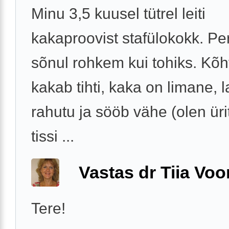
Minu 3,5 kuusel tütrel leiti
kakaproovist stafülokokk. Per
sõnul rohkem kui tohiks. Kõht
kakab tihti, kaka on limane, 
rahutu ja sööb vähe (olen ür
tissi ...
Vastas dr Tiia Voo
Tere!