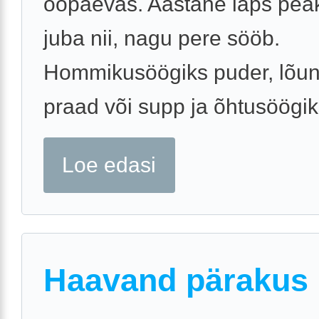
ööpäevas. Aastane laps pe
juba nii, nagu pere sööb.
Hommikusöögiks puder, lõu
praad või supp ja õhtusöögiks
Loe edasi
Haavand pärakus