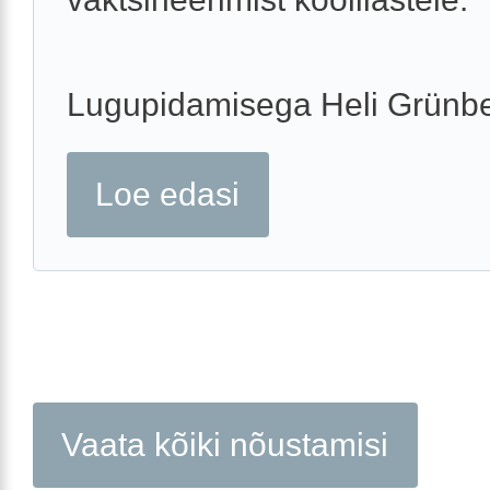
Lugupidamisega Heli Grünb
Loe edasi
Vaata kõiki nõustamisi