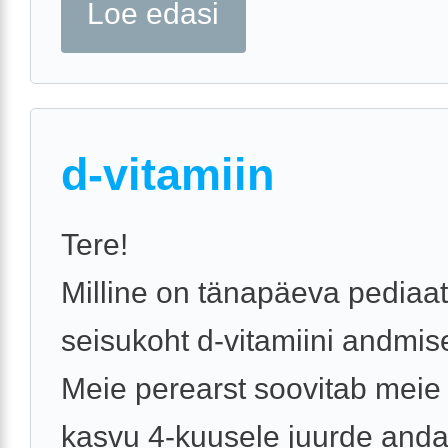
Loe edasi
d-vitamiin
Tere!
Milline on tänapäeva pediaat
seisukoht d-vitamiini andmis
Meie perearst soovitab meie
kasvu 4-kuusele juurde anda 