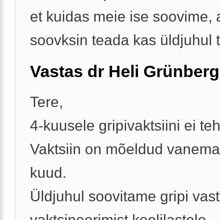
et kuidas meie ise soovime,
soovksin teada kas üldjuhul t
Vastas dr Heli Grünberg
Tere,
4-kuusele gripivaktsiini ei teh
Vaktsiin on mõeldud vanemat
kuud.
Üldjuhul soovitame gripi vas
vaktsineerimist koolilastele.