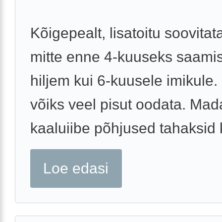
Kõigepealt, lisatoitu soovita
mitte enne 4-kuuseks saamist
hiljem kui 6-kuusele imikule. 
võiks veel pisut oodata. Mad
kaaluiibe põhjused tahaksid kü
Loe edasi