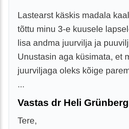
Lastearst käskis madala kaal
tõttu minu 3-e kuusele lapse
lisa andma juurvilja ja puuvil
Unustasin aga küsimata, et m
juurviljaga oleks kõige pare
...
Vastas dr Heli Grünberg
Tere,