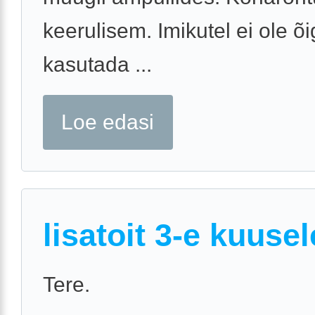
keerulisem. Imikutel ei ole õ
kasutada ...
Loe edasi
lisatoit 3-e kuusel
Tere.