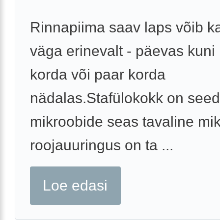
Rinnapiima saav laps võib 
väga erinevalt - päevas kun
korda või paar korda
nädalas.Stafülokokk on seede
mikroobide seas tavaline mik
roojauuringus on ta ...
Loe edasi