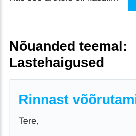
Nõuanded teemal:
Lastehaigused
Rinnast võõrutam
Tere,