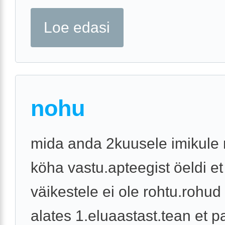
Loe edasi
nohu
mida anda 2kuusele imikule 
köha vastu.apteegist öeldi et 
väikestele ei ole rohtu.rohu
alates 1.eluaastast.tean et 