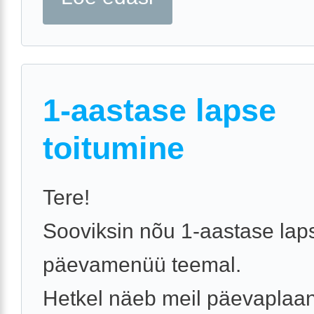
1-aastase lapse
toitumine
Tere!
Sooviksin nõu 1-aastase lap
päevamenüü teemal.
Hetkel näeb meil päevaplaan