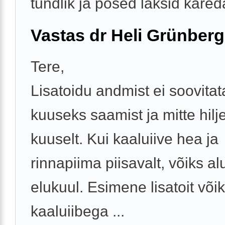
tundlik ja põsed läksid kareda
Vastas dr Heli Grünberg
Tere,
Lisatoidu andmist ei soovita
kuuseks saamist ja mitte hilj
kuuselt. Kui kaaluiive hea ja
rinnapiima piisavalt, võiks al
elukuul. Esimene lisatoit või
kaaluiibega ...