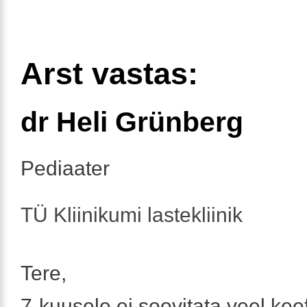
Arst vastas:
dr Heli Grünberg
Pediaater
TÜ Kliinikumi lastekliinik
Tere,
7-kuusele ei soovitata veel keef