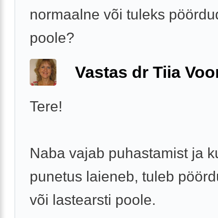
normaalne või tuleks pöördud
poole?
Vastas dr Tiia Voo
Tere!
Naba vajab puhastamist ja k
punetus laieneb, tuleb pöör
või lastearsti poole.