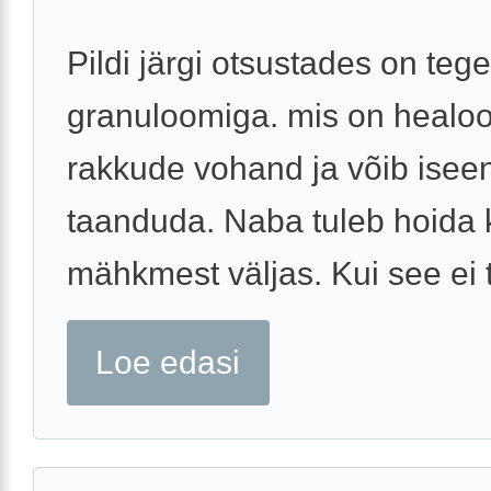
Pildi järgi otsustades on teg
granuloomiga. mis on healo
rakkude vohand ja võib iseen
taanduda. Naba tuleb hoida 
mähkmest väljas. Kui see ei t
Loe edasi