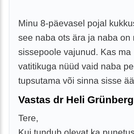
Minu 8-päevasel pojal kukkus
see naba ots ära ja naba on
sissepoole vajunud. Kas ma
vatitikuga nüüd vaid naba pe
tupsutama või sinna sisse äär
Vastas dr Heli Grünberg
Tere,
Kui tundub olevat ka punetus