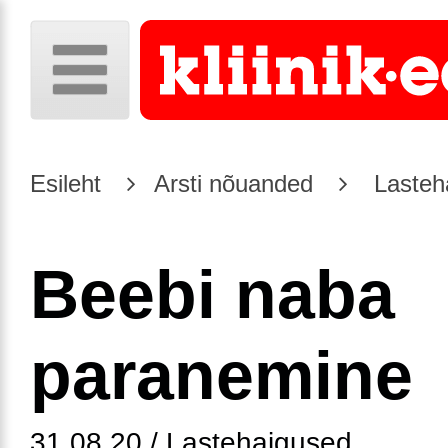
Esileht
Arsti nõuanded
Lasteh
Beebi naba
paranemine
31.08.20 / Lastehaigused