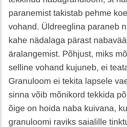
paranemist takistab pehme koe
vohand. Üldreeglina paraneb 
kahe nädalaga pärast nabavää
äralangemist. Põhjust, miks mõ
selline vohand kujuneb, ei teat
Granuloom ei tekita lapsele vae
sinna võib mõnikord tekkida põ
õige on hoida naba kuivana, ku
granuloomi raviks saialille tinktu