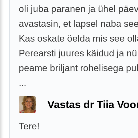
oli juba paranen ja ühel päev
avastasin, et lapsel naba se
Kas oskate öelda mis see oll
Perearsti juures käidud ja n
peame briljant rohelisega p
...
Vastas dr Tiia Voo
Tere!