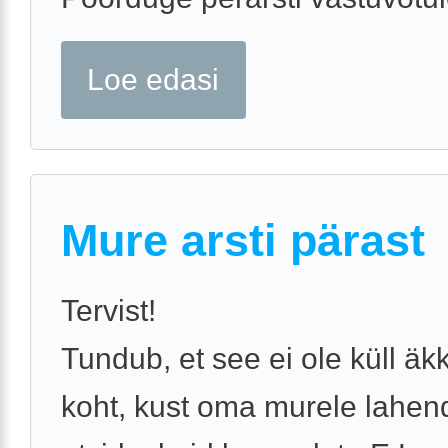
Loe edasi
Mure arsti pärast
Tervist!
Tundub, et see ei ole küll äkk
koht, kust oma murele lahen