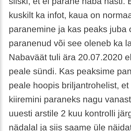
siiski, et ei parane naba hästi. E
kuskilt ka infot, kaua on norma
paranemine ja kas peaks juba
paranenud või see oleneb ka l
Nabaväät tuli ära 20.07.2020 
peale sündi. Kas peaksime pa
peale hoopis briljantrohelist, e
kiiremini paraneks nagu vanas
uuesti arstile 2 kuu kontrolli jä
nädalal ja siis saame üle näida