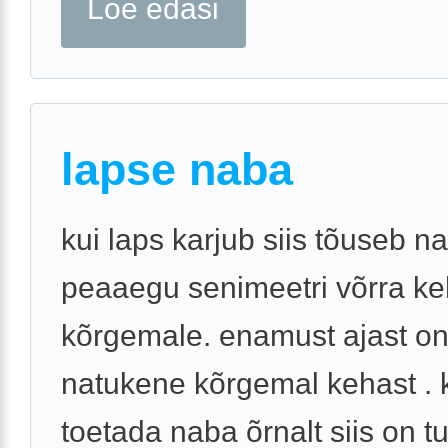
Loe edasi
lapse naba
kui laps karjub siis tõuseb n
peaaegu senimeetri võrra ke
kõrgemale. enamust ajast o
natukene kõrgemal kehast . 
toetada naba õrnalt siis on t