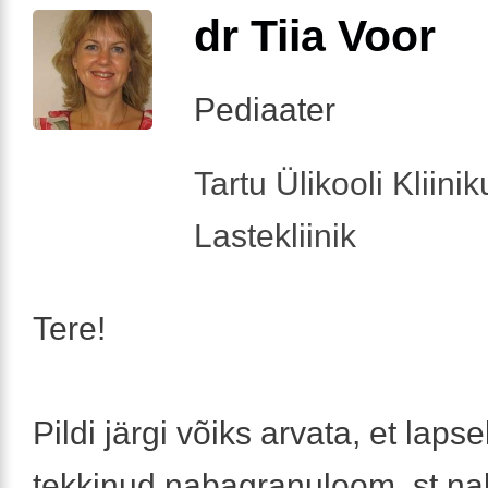
dr Tiia Voor
Pediaater
Tartu Ülikooli Kliini
Lastekliinik
Tere!
Pildi järgi võiks arvata, et laps
tekkinud nabagranuloom, st n