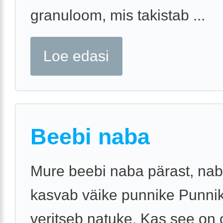
granuloom, mis takistab ...
Loe edasi
Beebi naba
Mure beebi naba pärast, nab
kasvab väike punnike Punni
veritseb natuke. Kas see on o