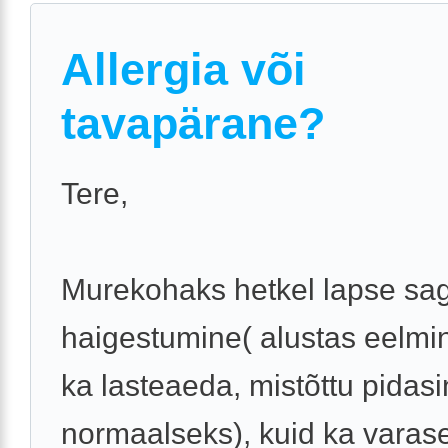
Allergia või
tavapärane?
Tere,
Murekohaks hetkel lapse sa
haigestumine( alustas eelmi
ka lasteaeda, mistõttu pidasi
normaalseks), kuid ka varase