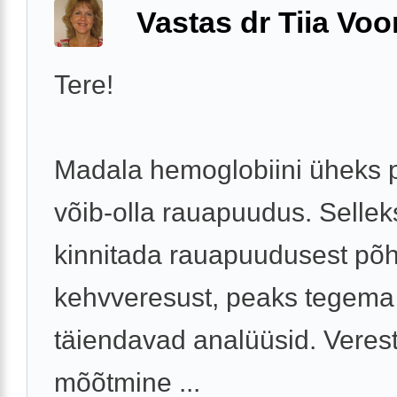
Vastas dr Tiia Voo
Tere!
Madala hemoglobiini üheks 
võib-olla rauapuudus. Selleks
kinnitada rauapuudusest põh
kehvveresust, peaks tegem
täiendavad analüüsid. Veres
mõõtmine ...