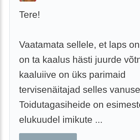
Tere!
Vaatamata sellele, et laps on
on ta kaalus hästi juurde võt
kaaluiive on üks parimaid
tervisenäitajad selles vanuse
Toidutagasiheide on esimest
elukuudel imikute ...