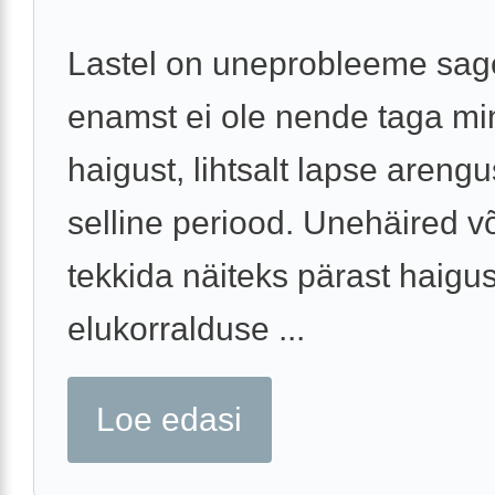
Lastel on uneprobleeme sage
enamst ei ole nende taga mi
haigust, lihtsalt lapse areng
selline periood. Unehäired v
tekkida näiteks pärast haigus
elukorralduse ...
Loe edasi