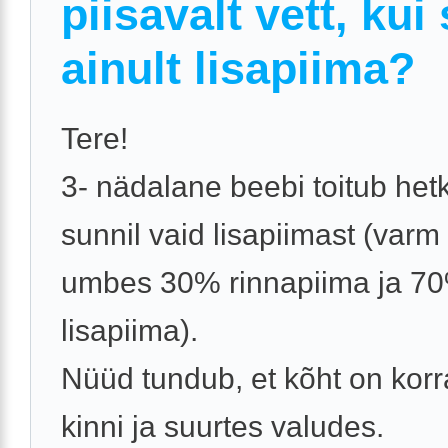
piisavalt vett, kui
ainult lisapiima?
Tere!
3- nädalane beebi toitub het
sunnil vaid lisapiimast (varm
umbes 30% rinnapiima ja 7
lisapiima).
Nüüd tundub, et kõht on korra
kinni ja suurtes valudes.