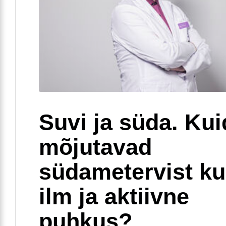
Suvi ja süda. Ku
mõjutavad
südametervist k
ilm ja aktiivne
puhkus?