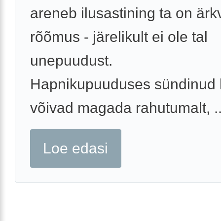
areneb ilusastining ta on ärkv
rõõmus - järelikult ei ole tal
unepuudust.
Hapnikupuuduses sündinud 
võivad magada rahutumalt, ..
Loe edasi