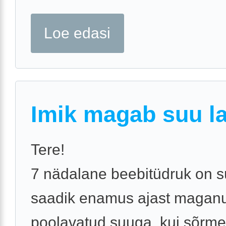
Loe edasi
Imik magab suu la
Tere!
7 nädalane beebitüdruk on s
saadik enamus ajast magan
poolavatud suuga, kui sõrm