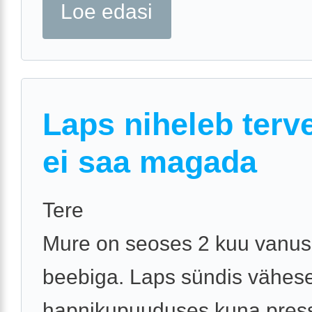
Loe edasi
Laps niheleb terve
ei saa magada
Tere
Mure on seoses 2 kuu vanu
beebiga. Laps sündis vähes
hapnikupuuduses kuna pres