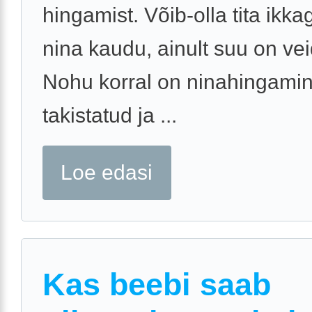
hingamist. Võib-olla tita ikka
nina kaudu, ainult suu on vei
Nohu korral on ninahingami
takistatud ja ...
Loe edasi
Kas beebi saab