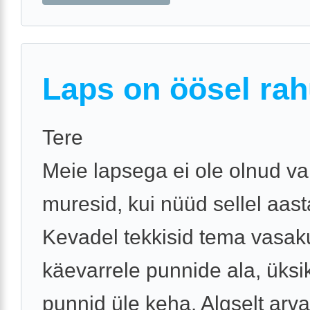
Laps on öösel rah
Tere
Meie lapsega ei ole olnud v
muresid, kui nüüd sellel aast
Kevadel tekkisid tema vasak
käevarrele punnide ala, üksi
punnid üle keha. Algselt arv