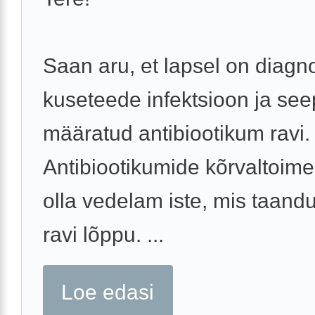
Saan aru, et lapsel on diagn
kuseteede infektsioon ja see
määratud antibiootikum ravi.
Antibiootikumide kõrvaltoime
olla vedelam iste, mis taand
ravi lõppu. ...
Loe edasi