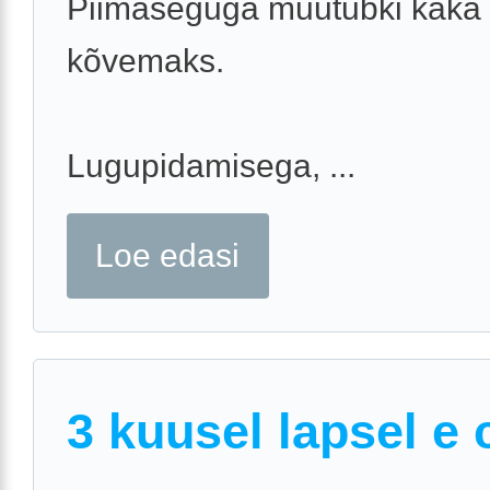
Piimaseguga muutubki kaka
kõvemaks.
Lugupidamisega, ...
Loe edasi
3 kuusel lapsel e 