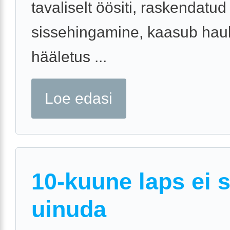
tavaliselt öösiti, raskendatud
sissehingamine, kaasub hau
hääletus ...
Loe edasi
10-kuune laps ei 
uinuda