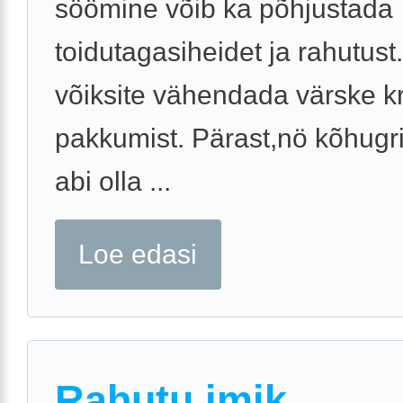
söömine võib ka põhjustada
toidutagasiheidet ja rahutust
võiksite vähendada värske k
pakkumist. Pärast,nö kõhugri
abi olla ...
Loe edasi
Rahutu imik