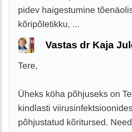
pidev haigestumine tõenäolis
kõripõletikku, ...
Vastas dr Kaja Ju
Tere,
Üheks köha põhjuseks on Tei
kindlasti viirusinfektsioonides
põhjustatud kõritursed. Need