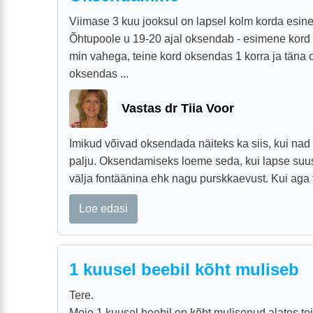
Viimase 3 kuu jooksul on lapsel kolm korda esin
Õhtupoole u 19-20 ajal oksendab - esimene kord
min vahega, teine kord oksendas 1 korra ja täna o
oksendas ...
Vastas dr Tiia Voor
Imikud võivad oksendada näiteks ka siis, kui nad
palju. Oksendamiseks loeme seda, kui lapse suus
välja fontäänina ehk nagu purskkaevust. Kui aga t
Loe edasi
1 kuusel beebil kõht muliseb
Tere.
Meie 1 kuusel beebil on kõht mulisenud alates tei