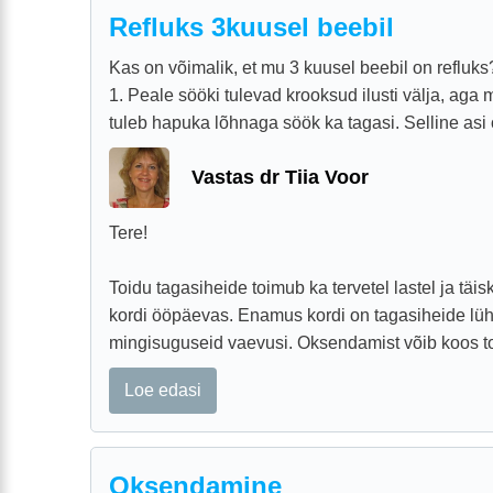
Refluks 3kuusel beebil
Kas on võimalik, et mu 3 kuusel beebil on refluk
1. Peale sööki tulevad krooksud ilusti välja, aga
tuleb hapuka lõhnaga söök ka tagasi. Selline asi 
Vastas dr Tiia Voor
Tere!
Toidu tagasiheide toimub ka tervetel lastel ja täi
kordi ööpäevas. Enamus kordi on tagasiheide lüh
mingisuguseid vaevusi. Oksendamist võib koos toi
Loe edasi
Oksendamine