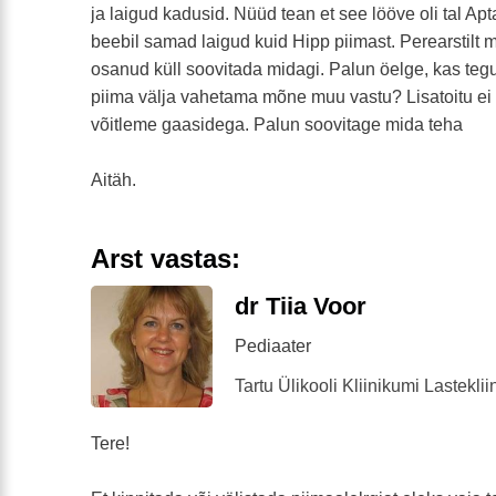
ja laigud kadusid. Nüüd tean et see lööve oli tal Apt
beebil samad laigud kuid Hipp piimast. Perearstilt ma
osanud küll soovitada midagi. Palun öelge, kas teg
piima välja vahetama mõne muu vastu? Lisatoitu ei
võitleme gaasidega. Palun soovitage mida teha
Aitäh.
Arst vastas:
dr Tiia Voor
Pediaater
Tartu Ülikooli Kliinikumi Lasteklii
Tere!