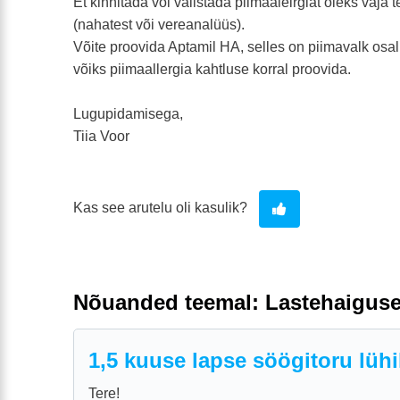
Et kinnitada või välistada piimaalelrgiat oleks vaja
(nahatest või vereanalüüs).
Võite proovida Aptamil HA, selles on piimavalk osali
võiks piimaallergia kahtluse korral proovida.
Lugupidamisega,
Tiia Voor
Kas see arutelu oli kasulik?
Nõuanded teemal: Lastehaigus
1,5 kuuse lapse söögitoru lüh
Tere!