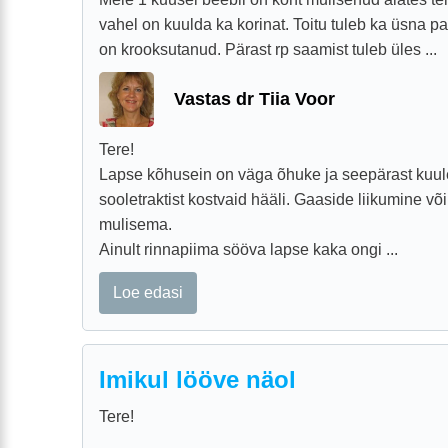
vahel on kuulda ka korinat. Toitu tuleb ka üsna palj
on krooksutanud. Pärast rp saamist tuleb üles ...
Vastas dr Tiia Voor
Tere!
Lapse kõhusein on väga õhuke ja seepärast kuulet
sooletraktist kostvaid hääli. Gaaside liikumine võ
mulisema.
Ainult rinnapiima sööva lapse kaka ongi ...
Loe edasi
Imikul lööve näol
Tere!