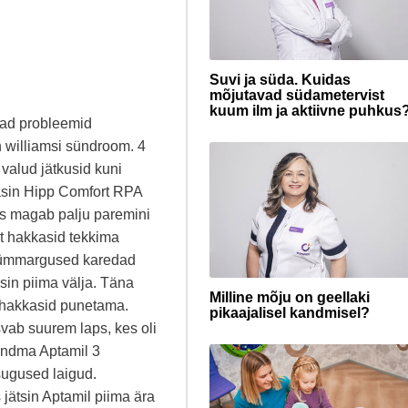
Suvi ja süda. Kuidas
mõjutavad südametervist
kuum ilm ja aktiivne puhkus
mad probleemid
n williamsi sündroom. 4
 valud jätkusid kuni
stasin Hipp Comfort RPA
ps magab palju paremini
lt hakkasid tekkima
) ümmargused karedad
in piima välja. Täna
Milline mõju on geellaki
 hakkasid punetama.
pikaajalisel kandmisel?
vab suurem laps, kes oli
andma Aptamil 3
sugused laigud.
jätsin Aptamil piima ära