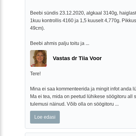
Beebi sündis 23.12.2020, algkaal 3140g, haiglas
1kuu kontrollis 4160 ja 1,5 kuuselt 4,770g. Pikk
49cm).
Beebi ahmis palju toitu ja ...
Vastas dr Tiia Voor
Tere!
Mina ei saa kommenteerida ja mingit infot anda l
Ma ei tea, mida on peetud lühikese söögitoru all 
tulemusi näinud. Võib olla on söögitoru ...
Loe edasi