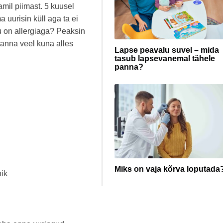
amil piimast. 5 kuusel
 uurisin küll aga ta ei
u on allergiaga? Peaksin
 anna veel kuna alles
Lapse peavalu suvel – mida
tasub lapsevanemal tähele
panna?
Miks on vaja kõrva loputada
nik