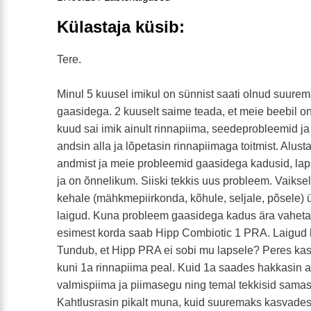
Külastaja küsib:
Tere.
Minul 5 kuusel imikul on sünnist saati olnud suure
gaasidega. 2 kuuselt saime teada, et meie beebil o
kuud sai imik ainult rinnapiima, seedeprobleemid ja
andsin alla ja lõpetasin rinnapiimaga toitmist. Alu
andmist ja meie probleemid gaasidega kadusid, la
ja on õnnelikum. Siiski tekkis uus probleem. Vaikse
kehale (mähkmepiirkonda, kõhule, seljale, põsele
laigud. Kuna probleem gaasidega kadus ära vahetas
esimest korda saab Hipp Combiotic 1 PRA. Laigud
Tundub, et Hipp PRA ei sobi mu lapsele? Peres kas
kuni 1a rinnapiima peal. Kuid 1a saades hakkasin 
valmispiima ja piimasegu ning temal tekkisid sama
Kahtlusrasin pikalt muna, kuid suuremaks kasvades 