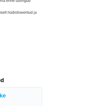
 teha enne uuringud
selt hüdroliseeritud ja
ed
ike