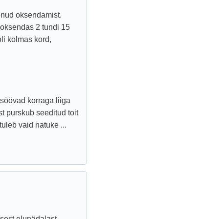
enud oksendamist.
 oksendas 2 tundi 15
li kolmas kord,
 söövad korraga liiga
t purskub seeditud toit
uleb vaid natuke ...
sest elunädalast,