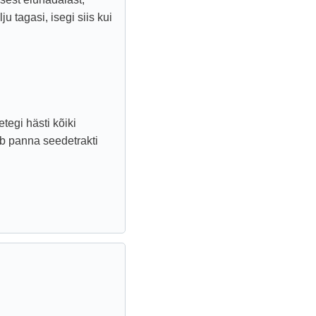
u tagasi, isegi siis kui
egi hästi kõiki
ib panna seedetrakti