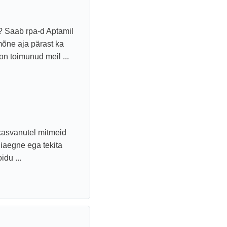
s? Saab rpa-d Aptamil
 mõne aja pärast ka
on toimunud meil ...
skasvanutel mitmeid
iaegne ega tekita
du ...