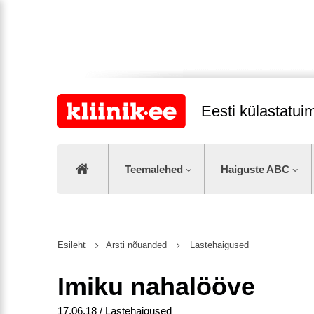
Eesti külastatu
Teemalehed
Haiguste ABC
Esileht
Arsti nõuanded
Lastehaigused
Imiku nahalööve
17.06.18 / Lastehaigused