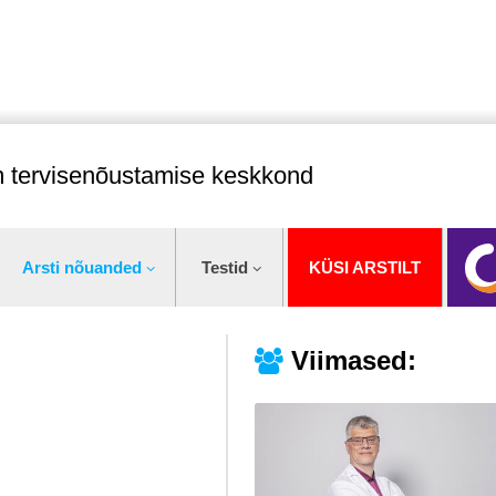
im tervisenõustamise keskkond
Arsti nõuanded
Testid
KÜSI ARSTILT
Viimased: