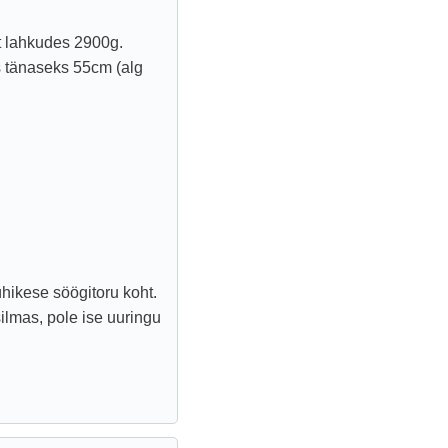
t lahkudes 2900g.
us tänaseks 55cm (alg
ühikese söögitoru koht.
silmas, pole ise uuringu