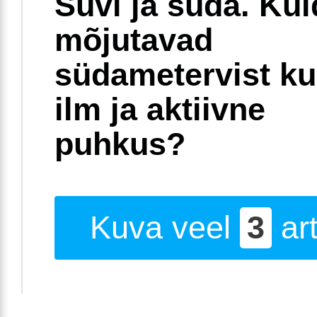
Suvi ja süda. Ku
mõjutavad
südametervist k
ilm ja aktiivne
puhkus?
Kuva veel
3
art