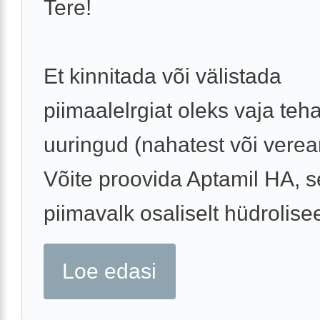
Tere!
Et kinnitada või välistada
piimaalelrgiat oleks vaja teh
uuringud (nahatest või verea
Võite proovida Aptamil HA, s
piimavalk osaliselt hüdroliseer
Loe edasi