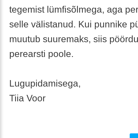
tegemist lümfisõlmega, aga per
selle välistanud. Kui punnike p
muutub suuremaks, siis pöördu
perearsti poole.
Lugupidamisega,
Tiia Voor