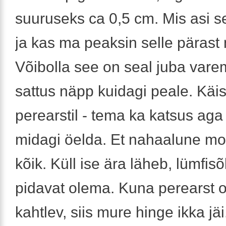
suuruseks ca 0,5 cm. Mis asi se
ja kas ma peaksin selle päras
Võibolla see on seal juba var
sattus näpp kuidagi peale. Käis
perearstil - tema ka katsus aga
midagi öelda. Et nahaalune mo
kõik. Küll ise ära läheb, lümfisõ
pidavat olema. Kuna perearst ol
kahtlev, siis mure hinge ikka jä