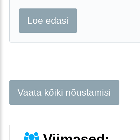
Loe edasi
Vaata kõiki nõustamisi
Viimased: