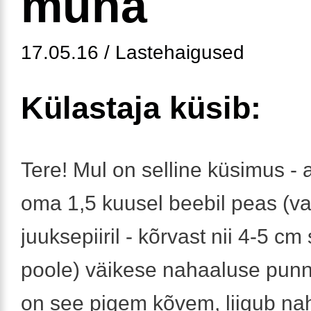
muna
17.05.16 / Lastehaigused
Külastaja küsib:
Tere! Mul on selline küsimus - 
oma 1,5 kuusel beebil peas (va
juuksepiiril - kõrvast nii 4-5 cm
poole) väikese nahaaluse punn
on see pigem kõvem, liigub nah