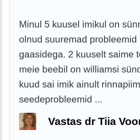
Minul 5 kuusel imikul on sünn
olnud suuremad probleemid
gaasidega. 2 kuuselt saime t
meie beebil on williamsi sün
kuud sai imik ainult rinnapii
seedeprobleemid ...
Vastas dr Tiia Voo