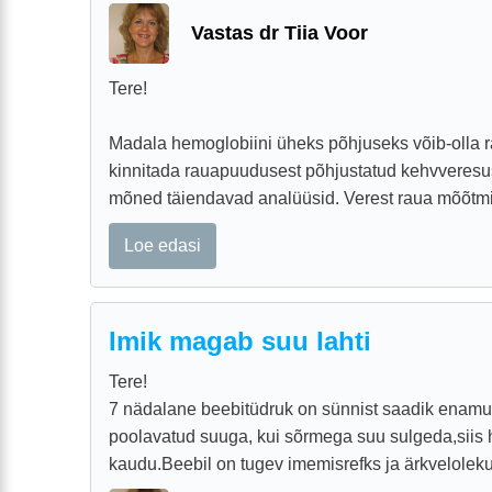
Vastas dr Tiia Voor
Tere!
Madala hemoglobiini üheks põhjuseks võib-olla r
kinnitada rauapuudusest põhjustatud kehvveresu
mõned täiendavad analüüsid. Verest raua mõõtmin
Loe edasi
Imik magab suu lahti
Tere!
7 nädalane beebitüdruk on sünnist saadik enam
poolavatud suuga, kui sõrmega suu sulgeda,siis 
kaudu.Beebil on tugev imemisrefks ja ärkveloleku a