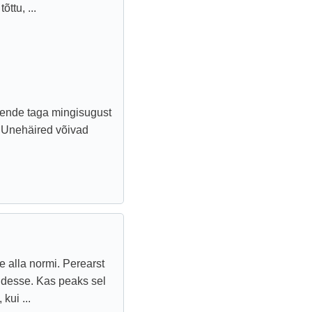
õttu, ...
nende taga mingisugust
d. Unehäired võivad
 alla normi. Perearst
iridesse. Kas peaks sel
kui ...