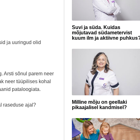
Suvi ja süda. Kuidas
mõjutavad südametervist
kuum ilm ja aktiivne puhkus
id ja uuringud olid
g. Arsti sõnul parem neer
k neer tüüpilises kohal
aanid pataloogiata.
Milline mõju on geellaki
al raseduse ajal?
pikaajalisel kandmisel?