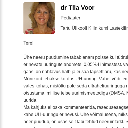
dr Tiia Voor
Pediaater
Tartu Ülikooli Kliinikumi Lasteklii
Tere!
Ühe neeru puudumine tabab enam poisse kui tüdruku
erinevate uuringute andmetel 0,05%-l inimestest. va
gaasi on nähtavus halb ja ei saa täpselt aru, kas ne
Mõnikord tehakse kordus UH-uuring. Vahel võib tein
vales kohas, mistõttu pole seda ultraheliuuringuga 
otsustama, millise teise uurimismeetodiga (DMSA,
uurida.
Ma kahjuks ei oska kommenteerida, raseduseaegse 
kahe UH-uuringu erinevusi. Ühe võimalusena, miks 
neer puudub, on üsasiselt läbi tehtud neeruinfarkt. Sii