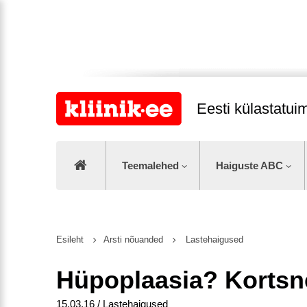
Eesti külastatu
Teemalehed
Haiguste ABC
Esileht
Arsti nõuanded
Lastehaigused
Hüpoplaasia? Kortsn
15.03.16 / Lastehaigused