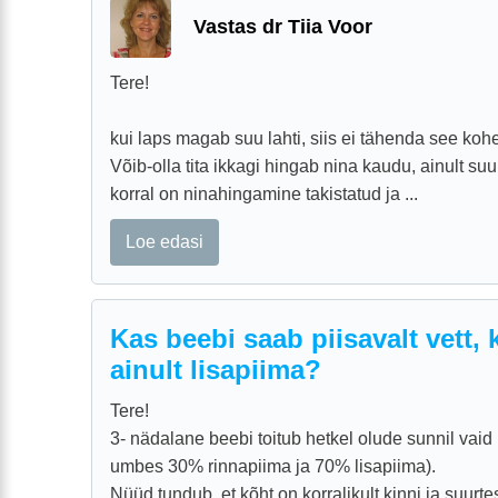
Vastas dr Tiia Voor
Tere!
kui laps magab suu lahti, siis ei tähenda see ko
Võib-olla tita ikkagi hingab nina kaudu, ainult su
korral on ninahingamine takistatud ja ...
Loe edasi
Kas beebi saab piisavalt vett,
ainult lisapiima?
Tere!
3- nädalane beebi toitub hetkel olude sunnil vaid 
umbes 30% rinnapiima ja 70% lisapiima).
Nüüd tundub, et kõht on korralikult kinni ja suurte