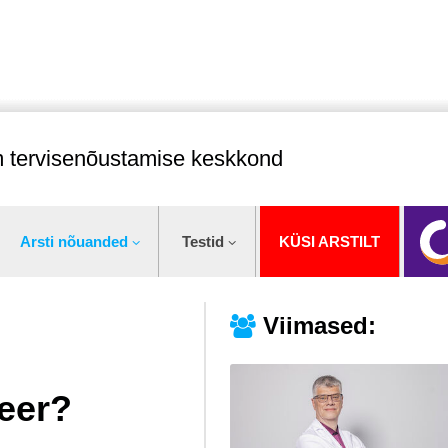
im tervisenõustamise keskkond
Arsti nõuanded
Testid
KÜSI ARSTILT
Viimased:
eer?