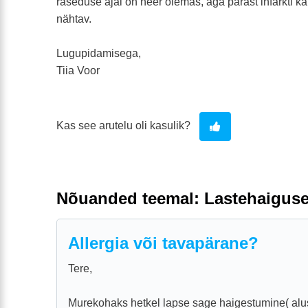
raseduse ajal on neer olemas, aga pärast infarkti k
nähtav.
Lugupidamisega,
Tiia Voor
Kas see arutelu oli kasulik?
Nõuanded teemal: Lastehaigus
Allergia või tavapärane?
Tere,
Murekohaks hetkel lapse sage haigestumine( alu