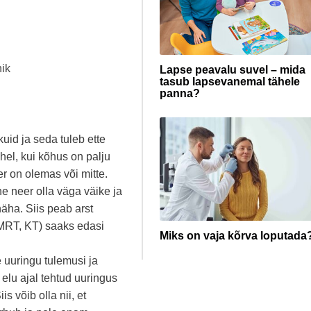
nik
Lapse peavalu suvel – mida
tasub lapsevanemal tähele
panna?
id ja seda tuleb ette
hel, kui kõhus on palju
er on olemas või mitte.
e neer olla väga väike ja
näha. Siis peab arst
 MRT, KT) saaks edasi
Miks on vaja kõrva loputada
uuringu tulemusi ja
elu ajal tehtud uuringus
s võib olla nii, et