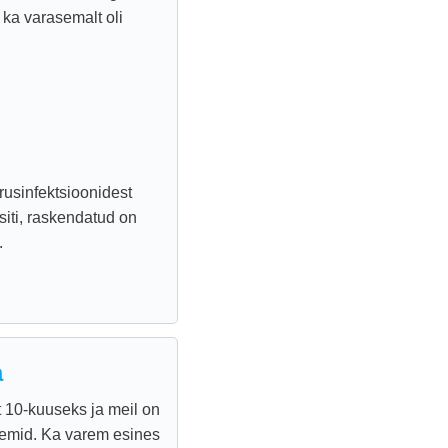
 ka varasemalt oli
rusinfektsioonidest
siti, raskendatud on
.
a
t 10-kuuseks ja meil on
eemid. Ka varem esines