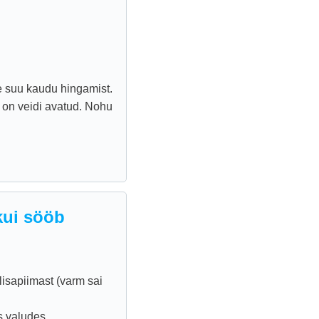
he suu kaudu hingamist.
u on veidi avatud. Nohu
 kui sööb
lisapiimast (varm sai
s valudes.