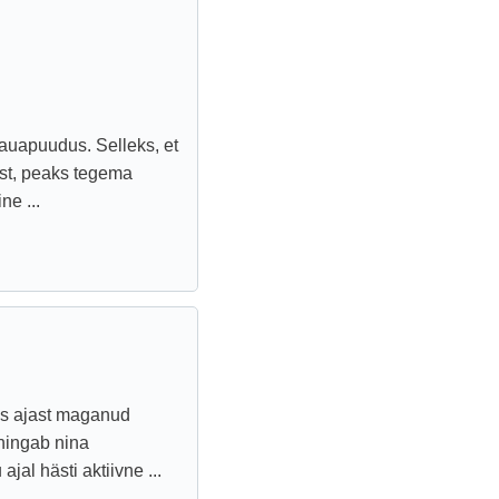
auapuudus. Selleks, et
st, peaks tegema
e ...
us ajast maganud
hingab nina
jal hästi aktiivne ...