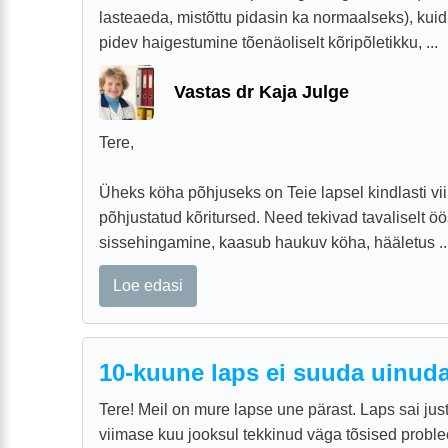
lasteaeda, mistõttu pidasin ka normaalseks), kuid
pidev haigestumine tõenäoliselt kõripõletikku, ...
Vastas dr Kaja Julge
Tere,
Üheks köha põhjuseks on Teie lapsel kindlasti vii
põhjustatud kõritursed. Need tekivad tavaliselt öö
sissehingamine, kaasub haukuv köha, hääletus ..
Loe edasi
10-kuune laps ei suuda uinud
Tere! Meil on mure lapse une pärast. Laps sai jus
viimase kuu jooksul tekkinud väga tõsised probl