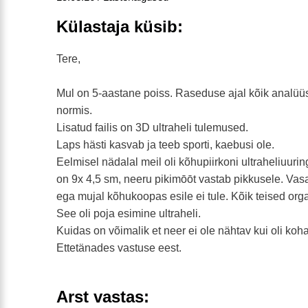
Külastaja küsib:
Tere,
Mul on 5-aastane poiss. Raseduse ajal kõik analüüs
normis.
Lisatud failis on 3D ultraheli tulemused.
Laps hästi kasvab ja teeb sporti, kaebusi ole.
Eelmisel nädalal meil oli kõhupiirkoni ultraheliuurin
on 9x 4,5 sm, neeru pikimōōt vastab pikkusele. Vasa
ega mujal kõhukoopas esile ei tule. Kõik teised org
See oli poja esimine ultraheli.
Kuidas on võimalik et neer ei ole nähtav kui oli koh
Ettetänades vastuse eest.
Arst vastas: