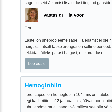
sageli öiseid ärkamisi lisatoidust tingitud gaaside t
Vastas dr Tiia Voor
Tere!
Lastel on uneprobleeme sageli ja enamst ei ole 
haigust, lihtsalt lapse arengus on selline perioo
tekkida näiteks pärast haigust, elukorralduse ...
Loe edasi
Hemoglobiin
Tere! Lapsel on hemoglobiin 104, mis on natukene
tegi ka ferritiini, b12 ja raua, mis jäävad normi pi
juhul andma raua lisandit või millest see olla võib, 