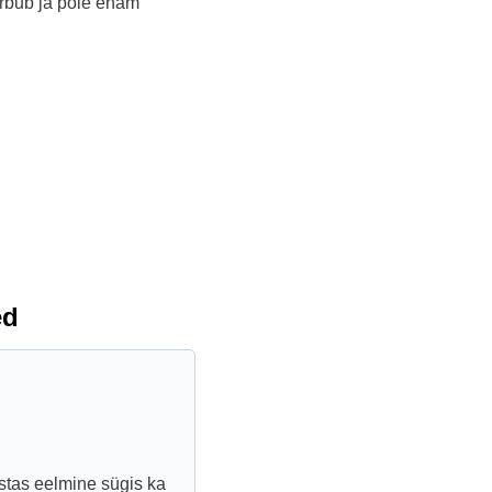
ärbub ja pole enam
ed
stas eelmine sügis ka