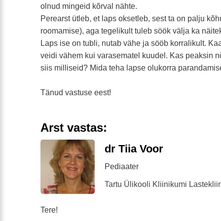
olnud mingeid kõrval nähte.
Perearst ütleb, et laps oksetleb, sest ta on palju kõh
roomamise), aga tegelikult tuleb söök välja ka näite
Laps ise on tubli, nutab vähe ja sööb korralikult. Kaa
veidi vähem kui varasematel kuudel. Kas peaksin n
siis milliseid? Mida teha lapse olukorra parandami
Tänud vastuse eest!
Arst vastas:
dr Tiia Voor
Pediaater
Tartu Ülikooli Kliinikumi Lasteklii
Tere!