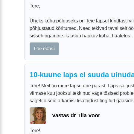
Tere,
Üheks köha põhjuseks on Teie lapsel kindlasti vii
põhjustatud kõritursed. Need tekivad tavaliselt öö
sissehingamine, kaasub haukuv köha, hääletus ..
Loe edasi
10-kuune laps ei suuda uinud
Tere! Meil on mure lapse une pärast. Laps sai jus
viimase kuu jooksul tekkinud väga tõsised probl
sageli öiseid ärkamisi lisatoidust tingitud gaaside t
Vastas dr Tiia Voor
Tere!