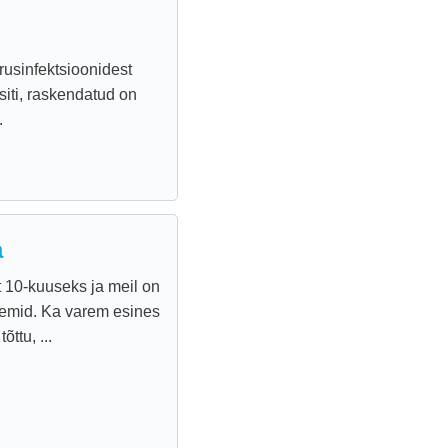
rusinfektsioonidest
siti, raskendatud on
.
a
t 10-kuuseks ja meil on
eemid. Ka varem esines
õttu, ...