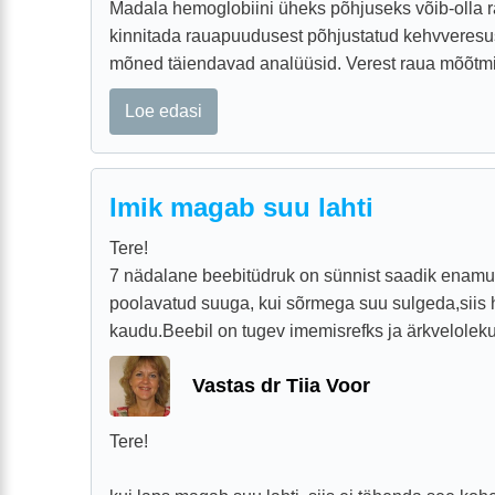
Madala hemoglobiini üheks põhjuseks võib-olla r
kinnitada rauapuudusest põhjustatud kehvveresu
mõned täiendavad analüüsid. Verest raua mõõtmin
Loe edasi
Imik magab suu lahti
Tere!
7 nädalane beebitüdruk on sünnist saadik enam
poolavatud suuga, kui sõrmega suu sulgeda,siis 
kaudu.Beebil on tugev imemisrefks ja ärkveloleku a
Vastas dr Tiia Voor
Tere!