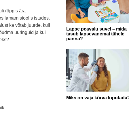
uli (õppis ära
ks lamamistoolis istudes.
lust ka võtab juurde, küll
Lapse peavalu suvel – mida
õudma uuringuid ja kui
tasub lapsevanemal tähele
panna?
seks?
Miks on vaja kõrva loputada
nik