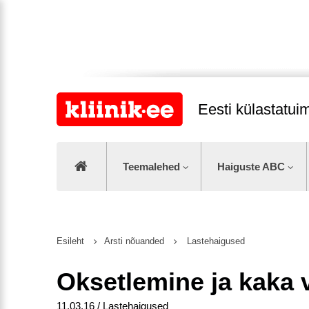
Eesti külastatu
Teemalehed
Haiguste ABC
Esileht
Arsti nõuanded
Lastehaigused
Oksetlemine ja kaka 
11.03.16 / Lastehaigused