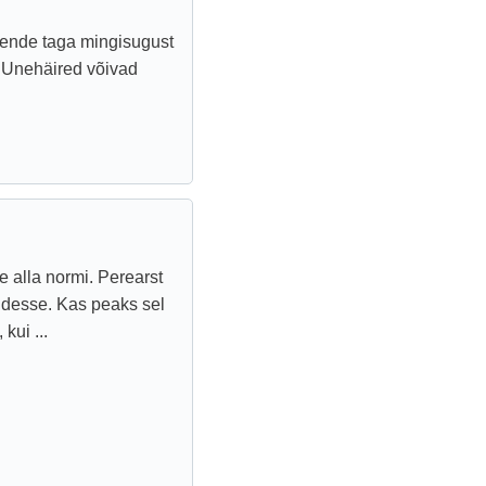
nende taga mingisugust
d. Unehäired võivad
 alla normi. Perearst
iridesse. Kas peaks sel
kui ...