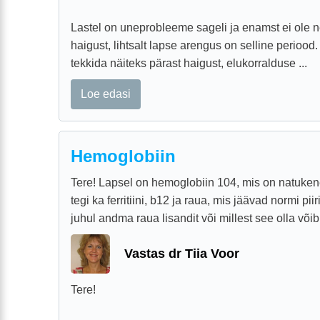
Lastel on uneprobleeme sageli ja enamst ei ole 
haigust, lihtsalt lapse arengus on selline perioo
tekkida näiteks pärast haigust, elukorralduse ...
Loe edasi
Hemoglobiin
Tere! Lapsel on hemoglobiin 104, mis on natukene
tegi ka ferritiini, b12 ja raua, mis jäävad normi pi
juhul andma raua lisandit või millest see olla võib, 
Vastas dr Tiia Voor
Tere!