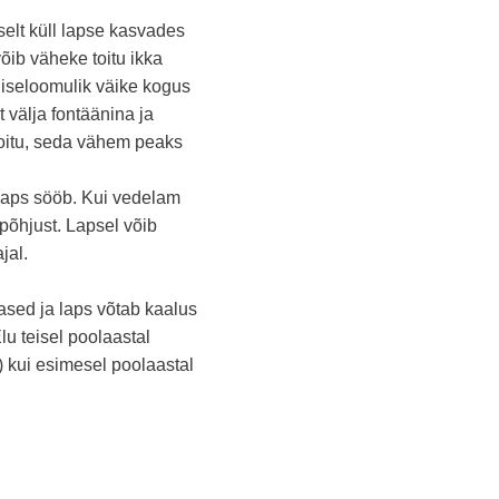
selt küll lapse kasvades
võib väheke toitu ikka
n iseloomulik väike kogus
t välja fontäänina ja
oitu, seda vähem peaks
 laps sööb. Kui vedelam
põhjust. Lapsel võib
jal.
ased ja laps võtab kaalus
lu teisel poolaastal
 kui esimesel poolaastal