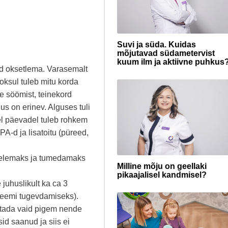
Suvi ja süda. Kuidas
mõjutavad südametervist
kuum ilm ja aktiivne puhkus
ud oksetlema. Varasemalt
oksul tuleb mitu korda
le söömist, teinekord
s on erinev. Alguses tuli
el päevadel tuleb rohkem
A-d ja lisatoitu (püreed,
delemaks ja tumedamaks
Milline mõju on geellaki
pikaajalisel kandmisel?
e juhuslikult ka ca 3
teemi tugevdamiseks).
kitada vaid pigem nende
id saanud ja siis ei