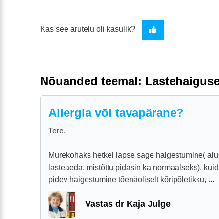
Kas see arutelu oli kasulik?
Nõuanded teemal: Lastehaigus
Allergia või tavapärane?
Tere,
Murekohaks hetkel lapse sage haigestumine( alu
lasteaeda, mistõttu pidasin ka normaalseks), kuid
pidev haigestumine tõenäoliselt kõripõletikku, ...
Vastas dr Kaja Julge