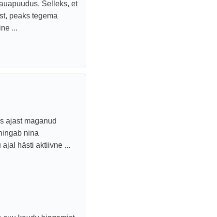
auapuudus. Selleks, et
st, peaks tegema
e ...
us ajast maganud
hingab nina
jal hästi aktiivne ...