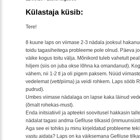
Külastaja küsib:
Tere!
8 kuune laps on viimase 2-3 nädala jooksul hakan
toidu tagasiheitega probleeme pole olnud. Päeva jo
väike kogus toitu välja. Mõnikord tuleb vahetult pea
hiljem (siis on juba okse lõhna ka omandanud). Kogu
vähem, nii 1-2 tl ja oli pigem paksem. Nüüd viimast
vedelemat (vett/piima) ja veidi rohkem. Laps sööb RP
pudrud).
Umbes viimase nädalaga on lapse kaka läinud ve
(õrnalt rohekas-must).
Enda initsiatiivil ja apteekri soovitusel hakkasin tall
nädalat tagasi andma Gefiluse tilkasid (immuunsüs
Aga see ei tohiks ju minu kirjeldatud probleeme te
vastu aidata? Laps on ka väiksemana Gefiluse tilkas