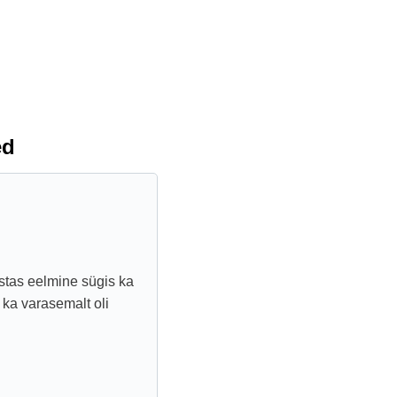
ed
stas eelmine sügis ka
 ka varasemalt oli