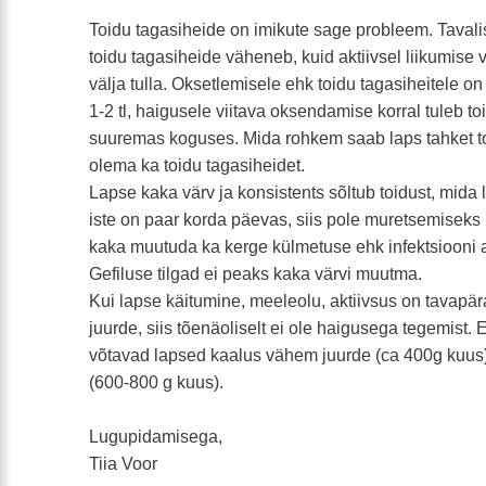
Toidu tagasiheide on imikute sage probleem. Tavali
toidu tagasiheide väheneb, kuid aktiivsel liikumise 
välja tulla. Oksetlemisele ehk toidu tagasiheitele o
1-2 tl, haigusele viitava oksendamise korral tuleb toi
suuremas koguses. Mida rohkem saab laps tahket t
olema ka toidu tagasiheidet.
Lapse kaka värv ja konsistents sõltub toidust, mida
iste on paar korda päevas, siis pole muretsemiseks 
kaka muutuda ka kerge külmetuse ehk infektsiooni a
Gefiluse tilgad ei peaks kaka värvi muutma.
Kui lapse käitumine, meeleolu, aktiivsus on tavapär
juurde, siis tõenäoliselt ei ole haigusega tegemist. E
võtavad lapsed kaalus vähem juurde (ca 400g kuus)
(600-800 g kuus).
Lugupidamisega,
Tiia Voor