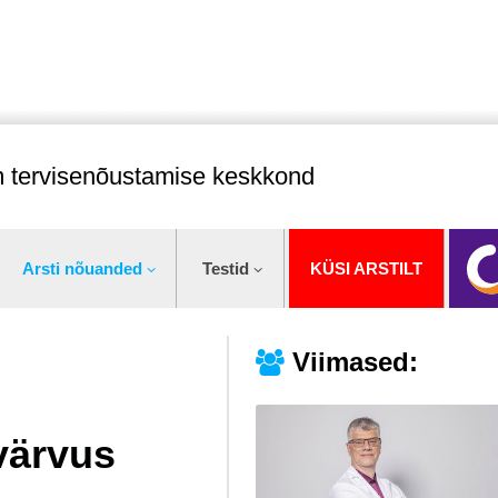
im tervisenõustamise keskkond
Arsti nõuanded
Testid
KÜSI ARSTILT
Viimased:
värvus