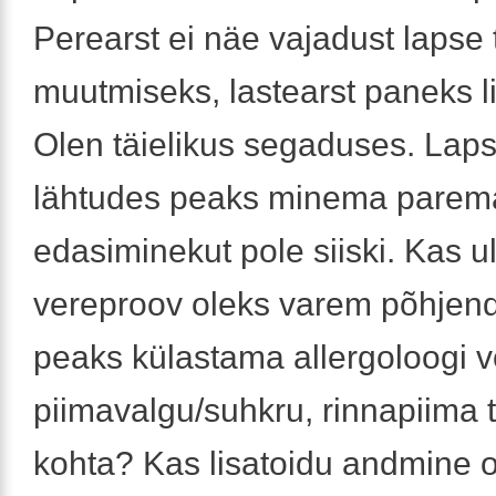
Perearst ei näe vajadust lapse 
muutmiseks, lastearst paneks li
Olen täielikus segaduses. Lap
lähtudes peaks minema parem
edasiminekut pole siiski. Kas ul
vereproov oleks varem põhjen
peaks külastama allergoloogi v
piimavalgu/suhkru, rinnapiima
kohta? Kas lisatoidu andmine 