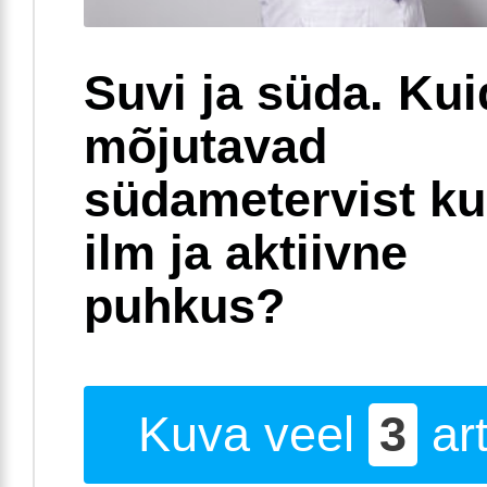
Suvi ja süda. Ku
mõjutavad
südametervist k
ilm ja aktiivne
puhkus?
Kuva veel
3
art