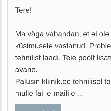
Tere!
Ma väga vabandan, et ei ole 
küsimusele vastanud. Probl
tehnilist laadi. Teie poolt lisat
avane.
Palusin kliinik.ee tehnilisel t
mulle fail e-mailile ...