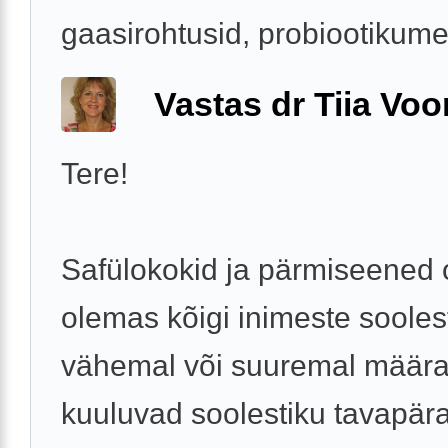
gaasirohtusid, probiootikume,
Vastas dr Tiia Voo
Tere!
Safülokokid ja pärmiseened 
olemas kõigi inimeste sooles
vähemal või suuremal määra
kuuluvad soolestiku tavapär