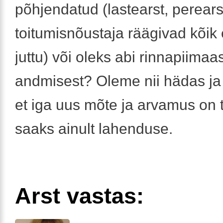
põhjendatud (lastearst, perears
toitumisnõustaja räägivad kõik 
juttu) või oleks abi rinnapiima
andmisest? Oleme nii hädas ja
et iga uus mõte ja arvamus on 
saaks ainult lahenduse.
Arst vastas: