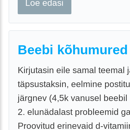
Loe edasi
Beebi kõhumured 
Kirjutasin eile samal teemal 
täpsustaksin, eelmine postitu
järgnev (4,5k vanusel beebil
2. elunädalast probleemid g
Proovitud erinevaid d-vitamii