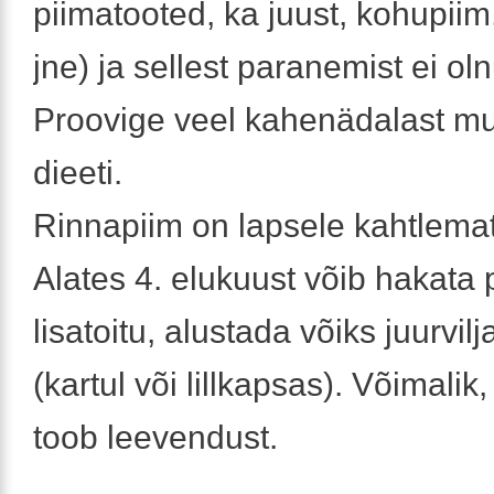
piimatooted, ka juust, kohupii
jne) ja sellest paranemist ei ol
Proovige veel kahenädalast 
dieeti.
Rinnapiim on lapsele kahtlemata
Alates 4. elukuust võib hakat
lisatoitu, alustada võiks juurvi
(kartul või lillkapsas). Võimalik, 
toob leevendust.