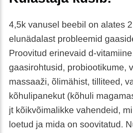
4,5k vanusel beebil on alates 2
elunädalast probleemid gaasid
Proovitud erinevaid d-vitamiine
gaasirohtusid, probiootikume, 
massaaži, õlimähist, tilliteed, v
kõhulipanekut (kõhuli magamas
jt kõikvõimalikke vahendeid, mi
loetud ja mida on soovitatud. 