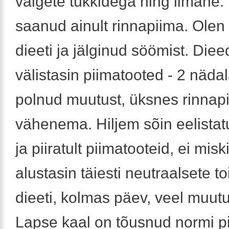
valgete tükkidega ning limane.
saanud ainult rinnapiima. Olen
dieeti ja jälginud söömist. Dieed
välistasin piimatooted - 2 näda
polnud muutust, üksnes rinnap
vähenema. Hiljem sõin eelistatu
ja piiratult piimatooteid, ei misk
alustasin täiesti neutraalsete t
dieeti, kolmas päev, veel muutu
Lapse kaal on tõusnud normi pi