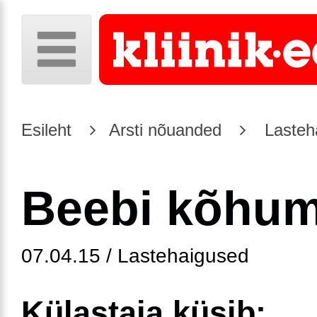
Esileht
Arsti nõuanded
Lasteh
Beebi kõhu
07.04.15 / Lastehaigused
Külastaja küsib: