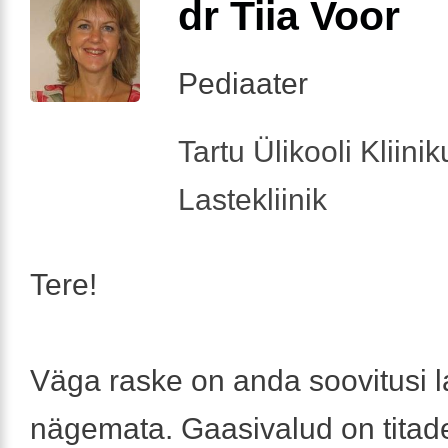
dr Tiia Voor
Pediaater
Tartu Ülikooli Kliini
Lastekliinik
Tere!
Väga raske on anda soovitusi l
nägemata. Gaasivalud on titad