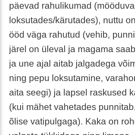
päevad rahulikumad (mööduva
loksutades/kärutades), nuttu o
ööd väga rahutud (vehib, punni
järel on üleval ja magama saab 
ja une ajal aitab jalgadega võ
ning pepu loksutamine, varaho
aita seegi) ja lapsel raskused
(kui mähet vahetades punnitab, 
õlise vatipulgaga). Kaka on ro