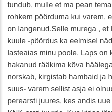
tundub, mulle et ma pean tema
rohkem pöörduma kui varem, e
on langenud.Selle murega , et 
kuule -pöördus ka eelmisel näd
lasteaias minu poole. Laps on
hakanud rääkima kõva häälega
norskab, kirgistab hambaid ja h
suus- varem sellist asja ei olnu
perearsti juures, kes andis uue