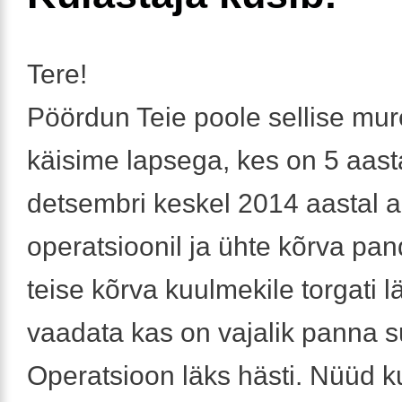
Tere!
Pöördun Teie poole sellise mur
käisime lapsega, kes on 5 aas
detsembri keskel 2014 aastal 
operatsioonil ja ühte kõrva pand
teise kõrva kuulmekile torgati lä
vaadata kas on vajalik panna s
Operatsioon läks hästi. Nüüd k