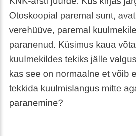
KNK-arsti juurde. Kus kirjas jä
Otoskoopial paremal sunt, avat
verehüüve, paremal kuulmekile 
paranenud. Küsimus kaua võta
kuulmekildes tekiks jälle valgus
kas see on normaalne et võib e
tekkida kuulmislangus mitte ag
paranemine?