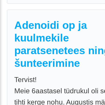
Adenoidi op ja
kuulmekile
paratsenetees nin
šunteerimine
Tervist!
Meie 6aastasel tüdrukul oli s
tihti kerge nohu. Augustis m