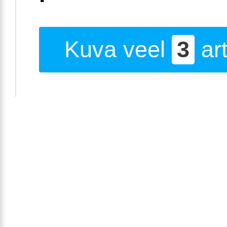
Kuva veel
3
art