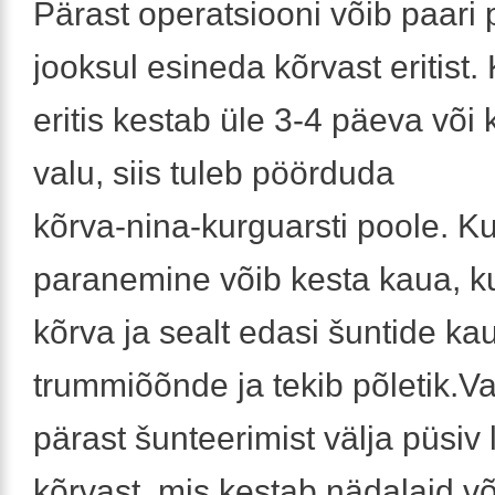
Pärast operatsiooni võib paari
jooksul esineda kõrvast eritist. 
eritis kestab üle 3-4 päeva või 
valu, siis tuleb pöörduda
kõrva-nina-kurguarsti poole. K
paranemine võib kesta kaua, ku
kõrva ja sealt edasi šuntide ka
trummiõõnde ja tekib põletik.V
pärast šunteerimist välja püsiv 
kõrvast, mis kestab nädalaid või