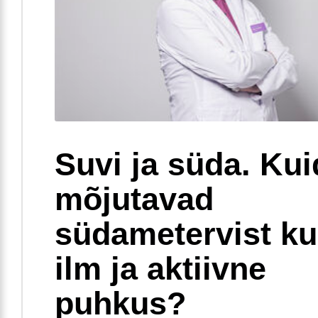
Suvi ja süda. Ku
mõjutavad
südametervist k
ilm ja aktiivne
puhkus?