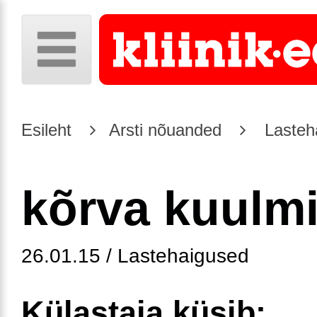
Esileht
Arsti nõuanded
Lasteh
kõrva kuulm
26.01.15 / Lastehaigused
Külastaja küsib: