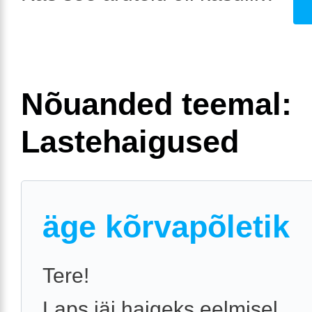
Nõuanded teemal:
Lastehaigused
äge kõrvapõletik
Tere!
Laps jäi haigeks eelmisel