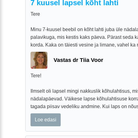
7 kuusel lapsel kõht lahti
Tere
Minu 7-kuusel beebil on kõht lahti juba üle nädal
palavikuga, mis kestis kaks päeva. Pärast seda 
korda. Kaka on täiesti vesine ja limane, vahel ka r
Vastas dr Tiia Voor
Tere!
Ilmselt oli lapsel mingi nakkuslik kõhulahtisus, mi
nädalapäevad. Väikese lapse kõhulahtisuse korra
tagada piisav vedeliku andmine. Kui laps on nõus 
Loe edasi