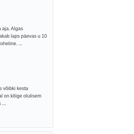
a aja. Algas
kakab laps päevas u 10
oheline. ...
s võibki kesta
l on kõige olulisem
...