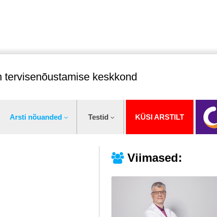
im tervisenõustamise keskkond
Arsti nõuanded
Testid
KÜSI ARSTILT
Viimased: