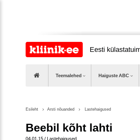
Eesti külastatu
Teemalehed
Haiguste ABC
Esileht
Arsti nõuanded
Lastehaigused
Beebil kõht lahti
04.01.15 / Lastehaigused