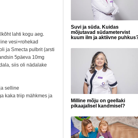
Suvi ja süda. Kuidas
mõjutavad südametervist
kõht lahti kogu aeg.
kuum ilm ja aktiivne puhkus
lline vesi+rohekad
li ja Smecta pulbrit (arsti
a andsin 5päeva 10mg
ala, siis oli nädalake
a selline
ga kaka triip mähkmes ja
Milline mõju on geellaki
pikaajalisel kandmisel?