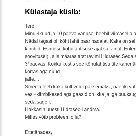
Külastaja küsib:
Tere,
Minu 4kuud ja 10 päeva vanusel beebil viimasel ajal
Nädal tagasi oli kõht lahti paar nädalat. Kaka on se
klimbid. Esimese kõhulahtisuse ajal sai ainult Entero
soovitusel) , siis määras arst ravimi Hidrasec.Sed
3*päevas. Kokku kestis see kõhulahtisu üle kahenäd
korras aga nüüd
jälle....
Smecta teeb kaka küll veidi paksemaks , näebki välj
vesi+klimbikesed aga gaasid on ikka ja iga puuksu
seda sageli.
Hakkasin uuesti Hidrasec-i andma.
Milles võib probleem olla?
Ettetänades,