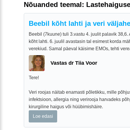
Nõuanded teemal: Lastehaigus
Beebil kõht lahti ja veri väljah
Beebil (7kuune) tuli 3.vastu 4. juulit palavik 38,6. A
kõht lahti. 6. juulil avastasin tal esimest korda 
verekiud. Samal päeval käisime EMOs, tehti verea
Vastas dr Tiia Voor
Tere!
Veri roojas näitab enamasti põletikku, mille põhju
infektsioon, allergia ning verirooja harvadeks põh
kirurgiline haigus või hüübimishäire.
Loe edasi