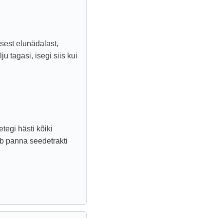
sest elunädalast,
u tagasi, isegi siis kui
egi hästi kõiki
ib panna seedetrakti