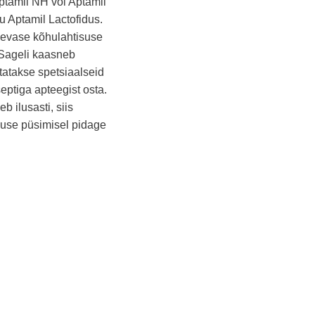
ptamil NH või Aptamil
u Aptamil Lactofidus.
päevase kõhulahtisuse
 Sageli kaasneb
utatakse spetsiaalseid
eptiga apteegist osta.
b ilusasti, siis
suse püsimisel pidage