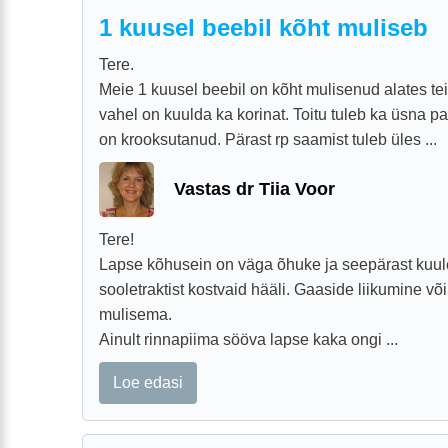
1 kuusel beebil kõht muliseb
Tere.
Meie 1 kuusel beebil on kõht mulisenud alates tei
vahel on kuulda ka korinat. Toitu tuleb ka üsna palj
on krooksutanud. Pärast rp saamist tuleb üles ...
Vastas dr Tiia Voor
Tere!
Lapse kõhusein on väga õhuke ja seepärast kuulet
sooletraktist kostvaid hääli. Gaaside liikumine võ
mulisema.
Ainult rinnapiima sööva lapse kaka ongi ...
Loe edasi