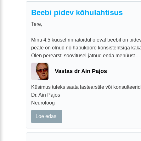
Beebi pidev kõhulahtisus
Tere,
Minu 4,5 kuusel rinnatoidul oleval beebil on pideva
peale on olnud nö hapukoore konsistentsiga kak
Olen perearsti soovitusel jätnud enda menüüst ...
Vastas dr Ain Pajos
Küsimus tuleks saata lastearstile või konsulteerid
Dr. Ain Pajos
Neuroloog
Loe edasi