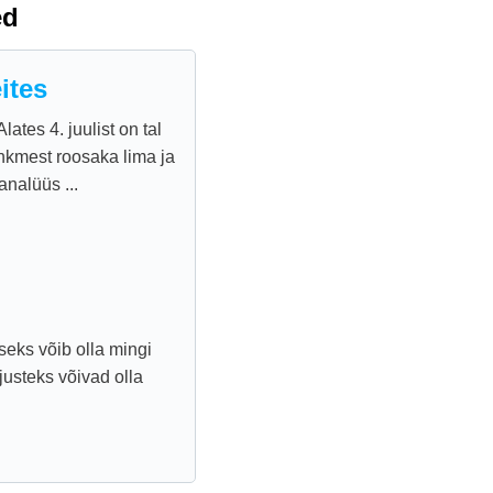
ed
eites
lates 4. juulist on tal
mähkmest roosaka lima ja
nalüüs ...
seks võib olla mingi
justeks võivad olla