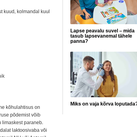
st kuud, kolmandal kuul
Lapse peavalu suvel – mida
tasub lapsevanemal tähele
panna?
nik
Miks on vaja kõrva loputada
ine kõhulahtisus on
iiruse põdemist võib
u limaskest paraneb.
ädalat laktoosivaba või