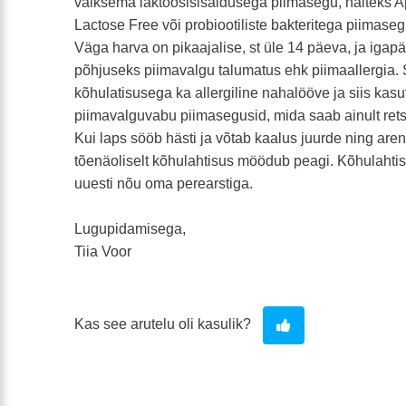
väiksema laktoosisisaldusega piimasegu, näiteks A
Lactose Free või probiootiliste bakteritega piimaseg
Väga harva on pikaajalise, st üle 14 päeva, ja iga
põhjuseks piimavalgu talumatus ehk piimaallergia.
kõhulatisusega ka allergiline nahalööve ja siis kas
piimavalguvabu piimasegusid, mida saab ainult rets
Kui laps sööb hästi ja võtab kaalus juurde ning arene
tõenäoliselt kõhulahtisus möödub peagi. Kõhulahti
uuesti nõu oma perearstiga.
Lugupidamisega,
Tiia Voor
Kas see arutelu oli kasulik?