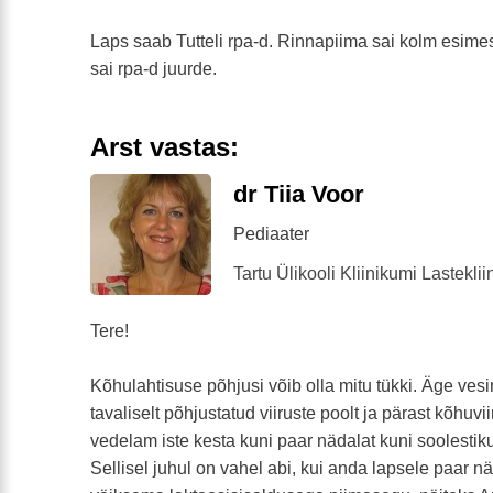
Laps saab Tutteli rpa-d. Rinnapiima sai kolm esime
sai rpa-d juurde.
Arst vastas:
dr Tiia Voor
Pediaater
Tartu Ülikooli Kliinikumi Lasteklii
Tere!
Kõhulahtisuse põhjusi võib olla mitu tükki. Äge ves
tavaliselt põhjustatud viiruste poolt ja pärast kõhuv
vedelam iste kesta kuni paar nädalat kuni soolestik
Sellisel juhul on vahel abi, kui anda lapsele paar n