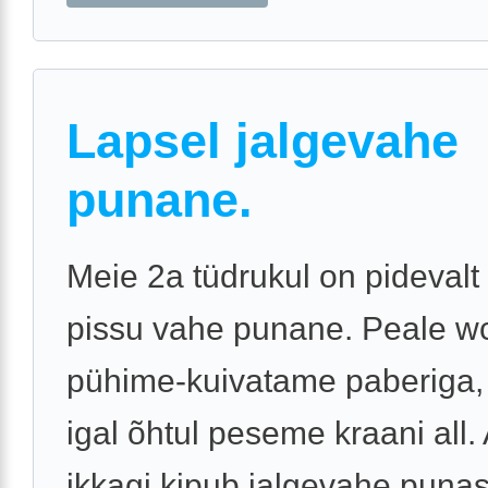
Lapsel jalgevahe
punane.
Meie 2a tüdrukul on pidevalt
pissu vahe punane. Peale wc
pühime-kuivatame paberiga
igal õhtul peseme kraani all.
ikkagi kipub jalgevahe puna