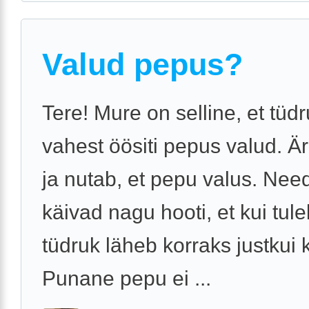
Valud pepus?
Tere! Mure on selline, et tüd
vahest öösiti pepus valud. Ä
ja nutab, et pepu valus. Nee
käivad nagu hooti, et kui tule
tüdruk läheb korraks justkui 
Punane pepu ei ...