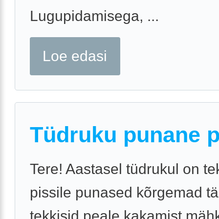
Lugupidamisega, ...
Loe edasi
Tüdruku punane p
Tere! Aastasel tüdrukul on t
pissile punased kõrgemad tä
tekkisid peale kakamist mäh