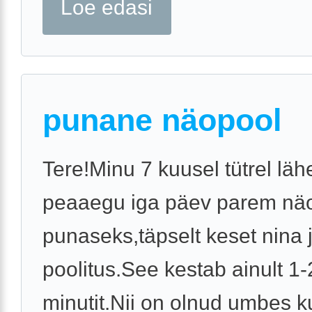
Loe edasi
punane näopool
Tere!Minu 7 kuusel tütrel läh
peaaegu iga päev parem nä
punaseks,täpselt keset nina
poolitus.See kestab ainult 1-
minutit.Nii on olnud umbes k