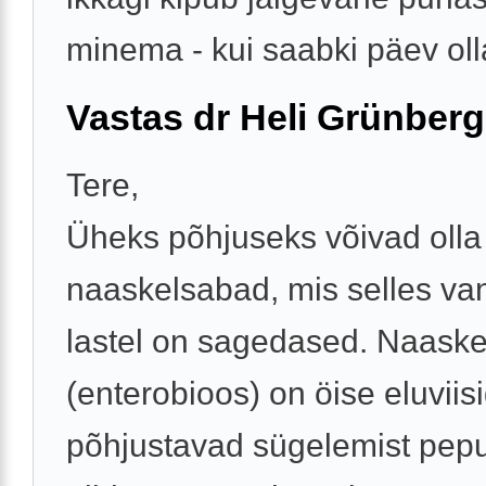
minema - kui saabki päev olla
Vastas dr Heli Grünberg
Tere,
Üheks põhjuseks võivad olla
naaskelsabad, mis selles va
lastel on sagedased. Naask
(enterobioos) on öise eluviisi
põhjustavad sügelemist pep