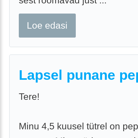
sest roomavad just ...
Loe edasi
Lapsel punane pe
Tere!
Minu 4,5 kuusel tütrel on pe