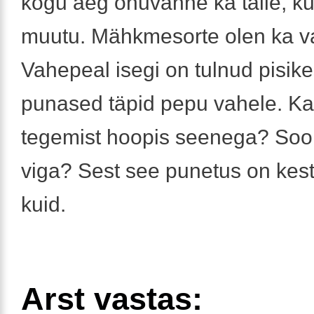
kogu aeg õhuvanne ka talle, ku
muutu. Mähkmesorte olen ka v
Vahepeal isegi on tulnud pisik
punased täpid pepu vahele. Kas
tegemist hoopis seenega? Sool
viga? Sest see punetus on kes
kuid.
Arst vastas: