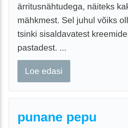
ärritusnähtudega, näiteks ka
mähkmest. Sel juhul võiks ol
tsinki sisaldavatest kreemide
pastadest. ...
Loe edasi
punane pepu