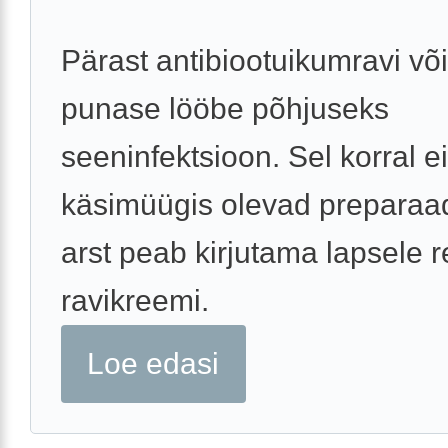
Pärast antibiootuikumravi või
punase lööbe põhjuseks
seeninfektsioon. Sel korral ei
käsimüügis olevad preparaad
arst peab kirjutama lapsele r
ravikreemi.
Loe edasi