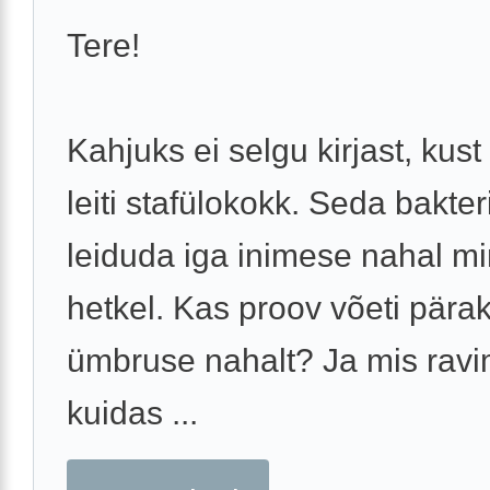
Tere!
Kahjuks ei selgu kirjast, kust
leiti stafülokokk. Seda bakter
leiduda iga inimese nahal mi
hetkel. Kas proov võeti pära
ümbruse nahalt? Ja mis ravi
kuidas ...