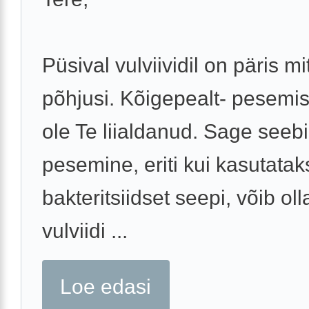
Püsival vulviividil on päris m
põhjusi. Kõigepealt- pesemi
ole Te liialdanud. Sage seeb
pesemine, eriti kui kasutatak
bakteritsiidset seepi, võib oll
vulviidi ...
Loe edasi