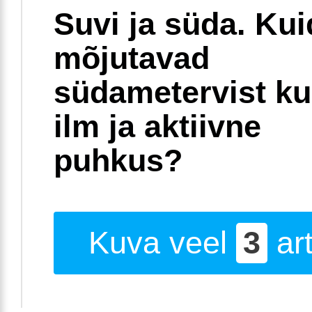
Suvi ja süda. Ku
mõjutavad
südametervist k
ilm ja aktiivne
puhkus?
Kuva veel
3
art