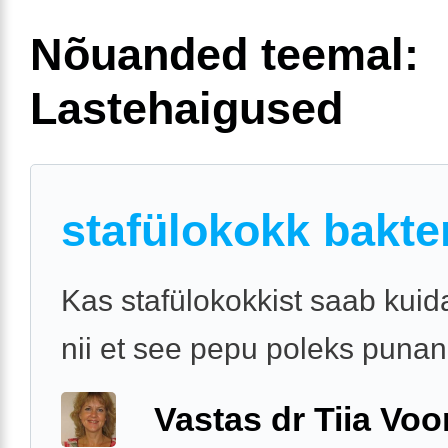
Nõuanded teemal:
Lastehaigused
stafülokokk bakte
Kas stafülokokkist saab kuid
nii et see pepu poleks punan
Vastas dr Tiia Voo