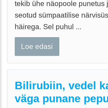
tekib ühe näopoole punetus 
seotud sümpaatilise närvisü
häirega. Sel puhul ...
Loe edasi
Bilirubiin, vedel k
väga punane pep