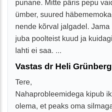
punane. Mitte päris pepu vai
ümber, suured häbememoka
nende kõrval jalgadel. Jama
juba poolteist kuud ja kuidagi
lahti ei saa. ...
Vastas dr Heli Grünberg
Tere,
Nahaprobleemidega kipub ikk
olema, et peaks oma silmag