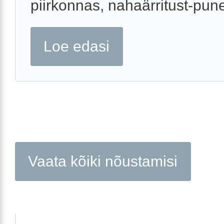
piirkonnas, nahaärritust-punet
Loe edasi
Vaata kõiki nõustamisi