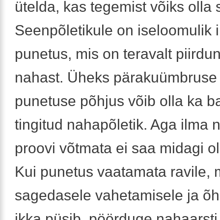
ütelda, kas tegemist võiks olla
Seenpõletikule on iseloomulik 
punetus, mis on teravalt piirdu
nahast. Üheks pärakuümbruse 
punetuse põhjus võib olla ka ba
tingitud nahapõletik. Aga ilma
proovi võtmata ei saa midagi o
Kui punetus vaatamata ravile,
sagedasele vahetamisele ja õ
ikka püsib, pöörduge nahaarsti