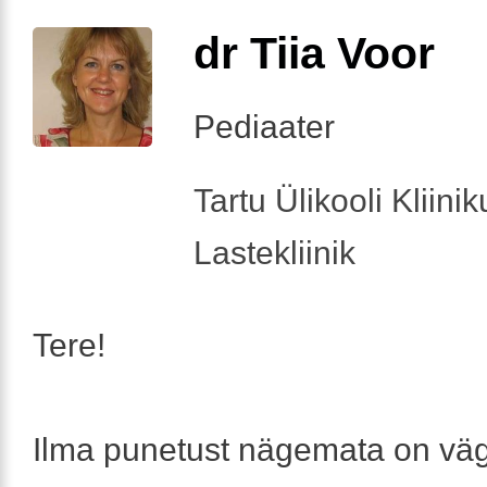
dr Tiia Voor
Pediaater
Tartu Ülikooli Kliini
Lastekliinik
Tere!
Ilma punetust nägemata on vä