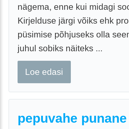
nägema, enne kui midagi soo
Kirjelduse järgi võiks ehk pr
püsimise põhjuseks olla seen
juhul sobiks näiteks ...
Loe edasi
pepuvahe punane