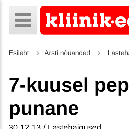
Esileht
Arsti nõuanded
Lasteh
7-kuusel pe
punane
30.12.13 / Lastehaigused