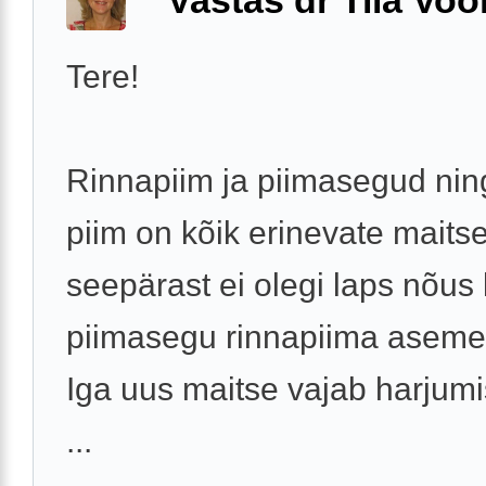
Vastas dr Tiia Voo
Tere!
Rinnapiim ja piimasegud ning
piim on kõik erinevate maits
seepärast ei olegi laps nõus k
piimasegu rinnapiima aseme
Iga uus maitse vajab harjumis
...