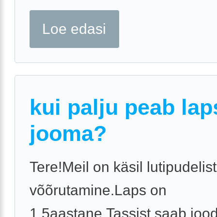
Loe edasi
kui palju peab lap
jooma?
Tere!Meil on käsil lutipudelist
võõrutamine.Laps on
1,5aastane.Tassist saab joo