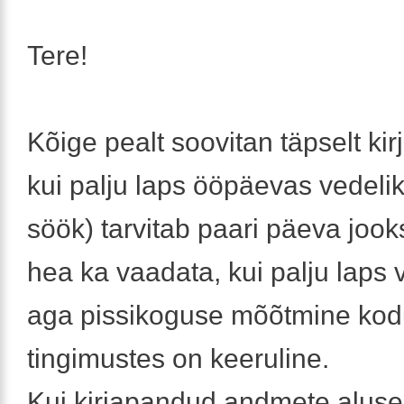
Tere!
Kõige pealt soovitan täpselt kir
kui palju laps ööpäevas vedeli
söök) tarvitab paari päeva jook
hea ka vaadata, kui palju laps v
aga pissikoguse mõõtmine kod
tingimustes on keeruline.
Kui kirjapandud andmete alusel