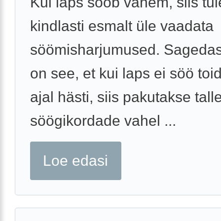
Kui laps sööb vähem, siis tu
kindlasti esmalt üle vaadata
söömisharjumused. Sageda
on see, et kui laps ei söö toi
ajal hästi, siis pakutakse tall
söögikordade vahel ...
Loe edasi