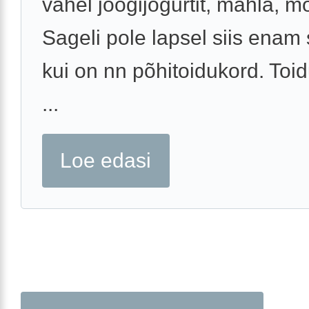
vahel joogijogurtit, mahla, mo
Sageli pole lapsel siis enam 
kui on nn põhitoidukord. Toi
...
Loe edasi