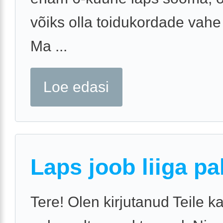
võiks olla toidukordade vahe 
Ma ...
Loe edasi
Laps joob liiga pa
Tere! Olen kirjutanud Teile k