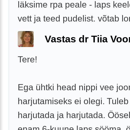
läksime rpa peale - laps kee
vett ja teed pudelist. võtab lo
Vastas dr Tiia Voo
Tere!
Ega ühtki head nippi vee jo
harjutamiseks ei olegi. Tuleb 
harjutada ja harjutada. Ööse
enam 6-kuune laps sööma, ö