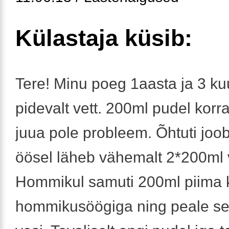
Külastaja küsib:
Tere! Minu poeg 1aasta ja 3 k
pidevalt vett. 200ml pudel korr
juua pole probleem. Õhtuti joo
öösel läheb vähemalt 2*200ml 
Hommikul samuti 200ml piima 
hommikusöögiga ning peale se