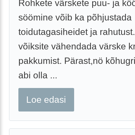
Rohkete värskete puu- ja köö
söömine võib ka põhjustada
toidutagasiheidet ja rahutust
võiksite vähendada värske k
pakkumist. Pärast,nö kõhugri
abi olla ...
Loe edasi