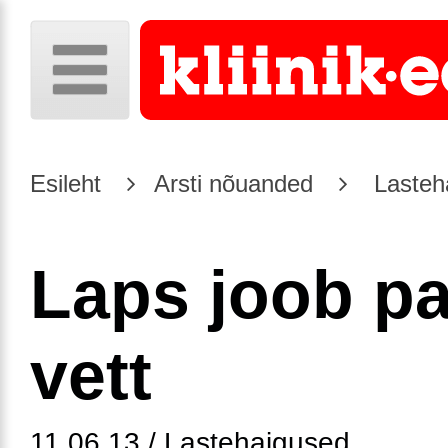
Esileht
Arsti nõuanded
Lasteh
Laps joob pa
vett
11.06.13 / Lastehaigused