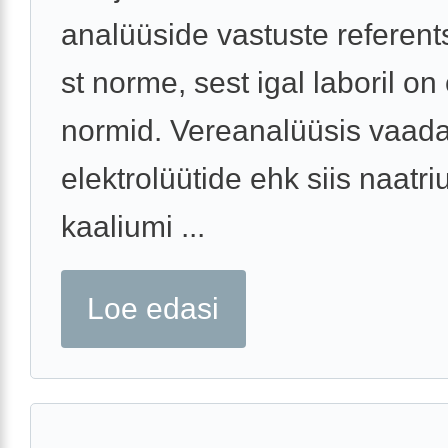
analüüside vastuste referent
st norme, sest igal laboril o
normid. Vereanalüüsis vaad
elektrolüütide ehk siis naatri
kaaliumi ...
Loe edasi