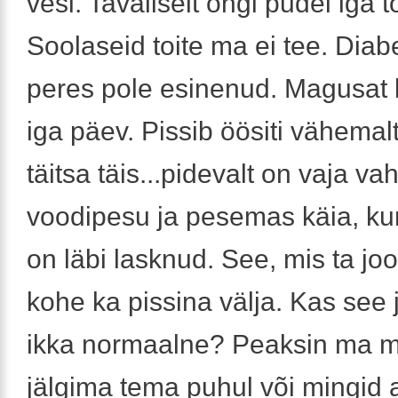
vesi. Tavaliselt ongi pudel iga 
Soolaseid toite ma ei tee. Diab
peres pole esinenud. Magusat 
iga päev. Pissib öösiti vähemal
täitsa täis...pidevalt on vaja v
voodipesu ja pesemas käia, k
on läbi lasknud. See, mis ta joob
kohe ka pissina välja. Kas see
ikka normaalne? Peaksin ma m
jälgima tema puhul või mingid 