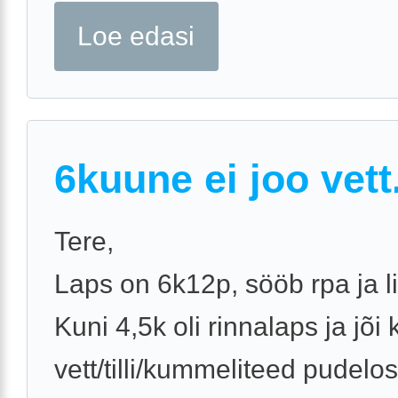
Loe edasi
6kuune ei joo vett
Tere,
Laps on 6k12p, sööb rpa ja li
Kuni 4,5k oli rinnalaps ja jõi 
vett/tilli/kummeliteed pudelos