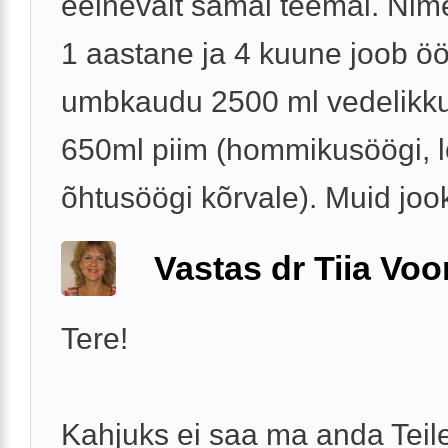
eelnevalt samal teemal. Nime
1 aastane ja 4 kuune joob ö
umbkaudu 2500 ml vedelikku.
650ml piim (hommikusöögi, l
õhtusöögi kõrvale). Muid jook
Vastas dr Tiia Voo
Tere!
Kahjuks ei saa ma anda Teil