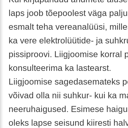
laps joob tõepoolest väga palju,
esmalt teha vereanalüüsi, mill
ka vere elektrolüütide- ja suhkr
pissiproovi. Liigjoomise korral 
konsulteerima ka lastearst.
Liigjoomise sagedasemateks p
võivad olla nii suhkur- kui ka 
neeruhaigused. Esimese haigu
oleks lapse seisund kiiresti hal