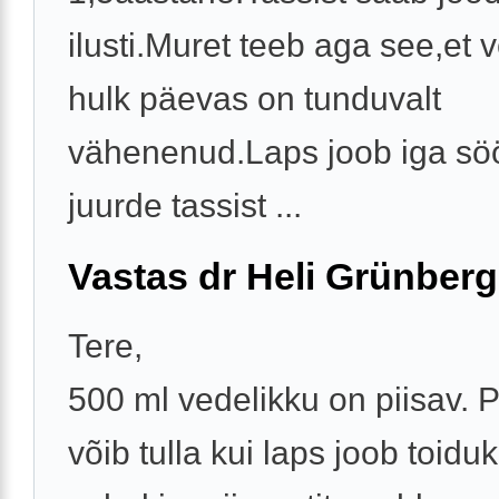
ilusti.Muret teeb aga see,et 
hulk päevas on tunduvalt
vähenenud.Laps joob iga sö
juurde tassist ...
Vastas dr Heli Grünberg
Tere,
500 ml vedelikku on piisav.
võib tulla kui laps joob toid