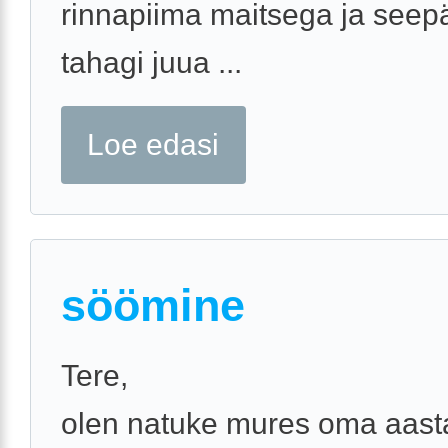
rinnapiima maitsega ja seepä
tahagi juua ...
Loe edasi
söömine
Tere,
olen natuke mures oma aasta