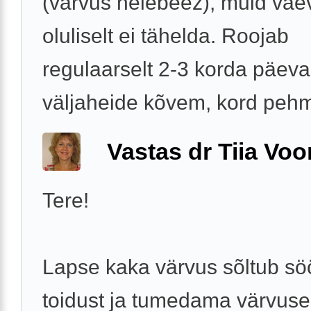
(värvus helebeez), muid vae
oluliselt ei tähelda. Roojab
regulaarselt 2-3 korda päeva
väljaheide kõvem, kord pehm
Vastas dr Tiia Voo
Tere!
Lapse kaka värvus sõltub s
toidust ja tumedama värvus