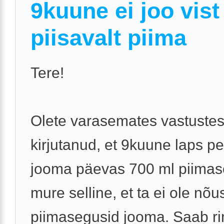
9kuune ei joo vist
piisavalt piima
Tere!
Olete varasemates vastuste
kirjutanud, et 9kuune laps p
jooma päevas 700 ml piimas
mure selline, et ta ei ole nõu
piimasegusid jooma. Saab ri