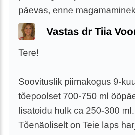
päevas, enne magamaminekut
Vastas dr Tiia Voo
Tere!
Soovituslik piimakogus 9-kuu
tõepoolset 700-750 ml ööpäe
lisatoidu hulk ca 250-300 ml.
Tõenäoliselt on Teie laps ha