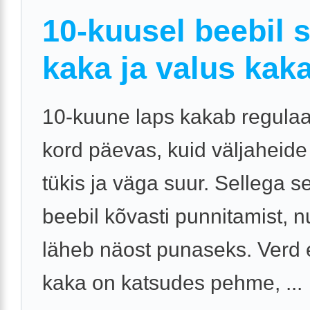
10-kuusel beebil 
kaka ja valus kak
10-kuune laps kakab regulaa
kord päevas, kuid väljaheid
tükis ja väga suur. Sellega 
beebil kõvasti punnitamist, n
läheb näost punaseks. Verd e
kaka on katsudes pehme, ...