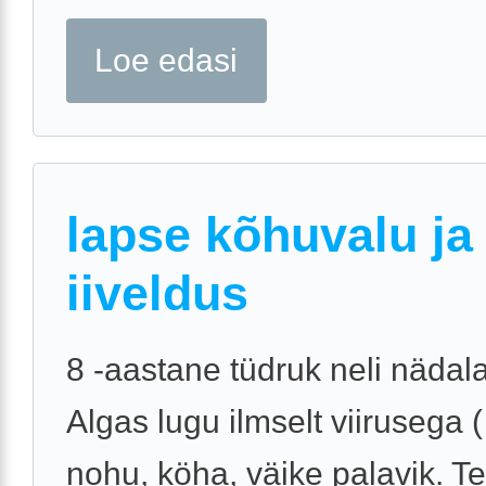
Loe edasi
lapse kõhuvalu ja
iiveldus
8 -aastane tüdruk neli nädala
Algas lugu ilmselt viirusega (
nohu, köha, väike palavik. Te