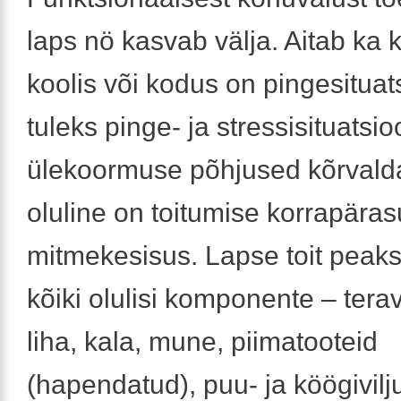
laps nö kasvab välja. Aitab ka k
koolis või kodus on pingesituats
tuleks pinge- ja stressisituatsi
ülekoormuse põhjused kõrvald
oluline on toitumise korrapäras
mitmekesisus. Lapse toit peak
kõiki olulisi komponente – terav
liha, kala, mune, piimatooteid
(hapendatud), puu- ja köögivilj