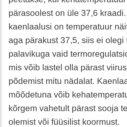
pärasoolest on üle 37,6 kraadi.
kaenlaalusi on temperatuur näi
aga pärakust 37,5, siis ei olegi
palavikuga vaid termoregulatsi
mis võib lastel olla pärast viir
põdemist mitu nädalat. Kaenlaa
mõõdetuna võib kehatemperatuu
kõrgem vahetult pärast sooja tek
olemist või füüsilist koormust.