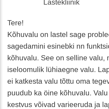
Lastekliinik
Tere!
Kõhuvalu on lastel sage probl
sagedamini esinebki nn funktsi
kõhuvalu. See on selline valu, 
iseloomulik lühiaegne valu. Lap
ei katkesta valu tõttu oma tege
puudub ka öine kõhuvalu. Valu
kestvus võivad varieeruda ja l