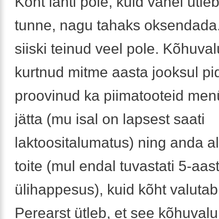
Kõht lahti pole, kuid vahel ütleb
tunne, nagu tahaks oksendada.
siiski teinud veel pole. Kõhuval
kurtnud mitme aasta jooksul pi
proovinud ka piimatooteid menü
jätta (mu isal on lapsest saati
laktoositalumatus) ning anda a
toite (mul endal tuvastati 5-a
ülihappesus), kuid kõht valutab 
Perearst ütleb, et see kõhuvalu