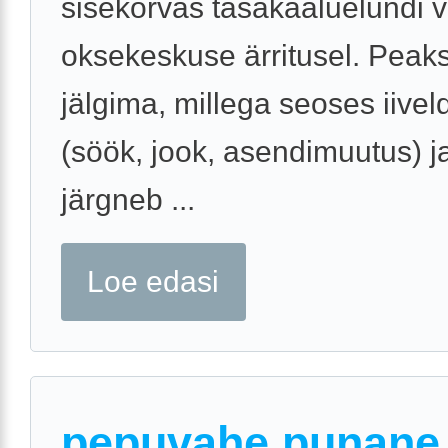
sisekõrvas tasakaaluelundi v
oksekeskuse ärritusel. Peaks
jälgima, millega seoses iivel
(söök, jook, asendimuutus) j
järgneb ...
Loe edasi
pepuvahe punane