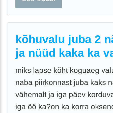
kõhuvalu juba 2 n
ja nüüd kaka ka v
miks lapse kõht koguaeg val
naba piirkonnast juba kaks n
vähemalt ja iga päev korduval
iga öö ka?on ka korra oksen