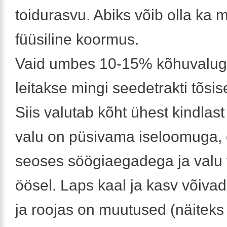
toidurasvu. Abiks võib olla ka
füüsiline koormus.
Vaid umbes 10-15% kõhuvaluga
leitakse mingi seedetrakti tõsi
Siis valutab kõht ühest kindlast
valu on püsivama iseloomuga,
seoses söögiaegadega ja valu v
öösel. Laps kaal ja kasv võiva
ja roojas on muutused (näiteks