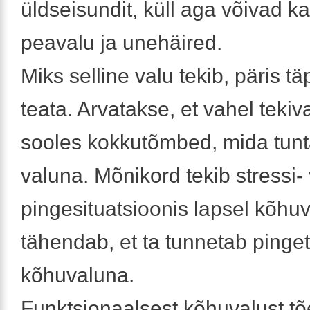
üldseisundit, küll aga võivad 
peavalu ja unehäired.
Miks selline valu tekib, päris täp
teata. Arvatakse, et vahel tekiva
sooles kokkutõmbed, mida tun
valuna. Mõnikord tekib stressi- 
pingesituatsioonis lapsel kõhuv
tähendab, et ta tunnetab pinget
kõhuvaluna.
Funktsionaalsest kõhuvalust tõ