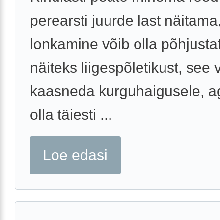
perearsti juurde last näitama
lonkamine võib olla põhjusta
näiteks liigespõletikust, see 
kaasneda kurguhaigusele, a
olla täiesti ...
Loe edasi