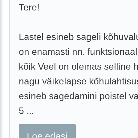
Tere!
Lastel esineb sageli kõhuval
on enamasti nn. funktsionaals
kõik Veel on olemas selline 
nagu väikelapse kõhulahtisu
esineb sagedamini poistel v
5 ...
Loe edasi