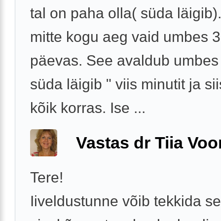
tal on paha olla( süda läigib).
mitte kogu aeg vaid umbes 3
päevas. See avaldub umbes n
süda läigib " viis minutit ja sii
kõik korras. Ise ...
Vastas dr Tiia Voo
Tere!
Iiveldustunne võib tekkida se