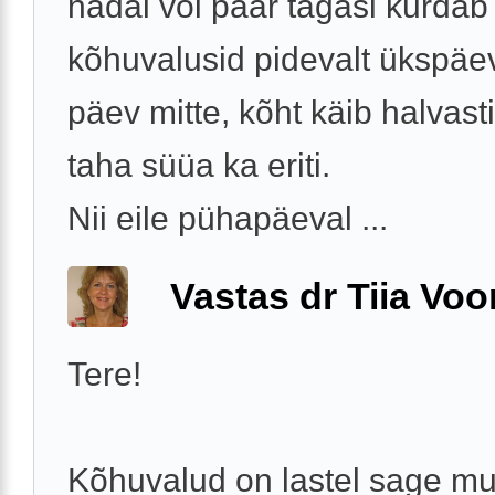
nädal või paar tagasi kurdab
kõhuvalusid pidevalt ükspäev
päev mitte, kõht käib halvasti
taha süüa ka eriti.
Nii eile pühapäeval ...
Vastas dr Tiia Voo
Tere!
Kõhuvalud on lastel sage mu