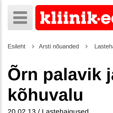
Esileht
Arsti nõuanded
Lasteh
Õrn palavik j
kõhuvalu
20.02.13 / Lastehaigused