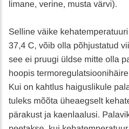
limane, verine, musta värvi).
Selline väike kehatemperatuuri 
37,4 C, võib olla põhjustatud vi
see ei pruugi üldse mitte olla p
hoopis termoregulatsioonihäire
Kui on kahtlus haiguslikule pal
tuleks mõõta üheaegselt kehat
pärakust ja kaenlaalusi. Palavi
peetakse, kui kehatemperatuu