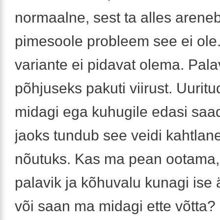
normaalne, sest ta alles areneb
pimesoole probleem see ei ol
variante ei pidavat olema. Pala
põhjuseks pakuti viirust. Uuritu
midagi ega kuhugile edasi saa
jaoks tundub see veidi kahtlan
nõutuks. Kas ma pean ootama, 
palavik ja kõhuvalu kunagi ise
või saan ma midagi ette võtta?