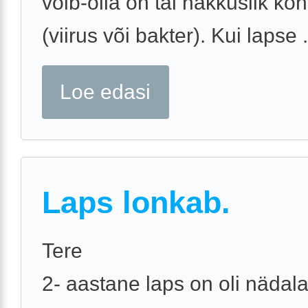
võib-olla on tal nakkuslik kõ
(viirus või bakter). Kui lapse .
Loe edasi
Laps lonkab.
Tere
2- aastane laps on oli nädal