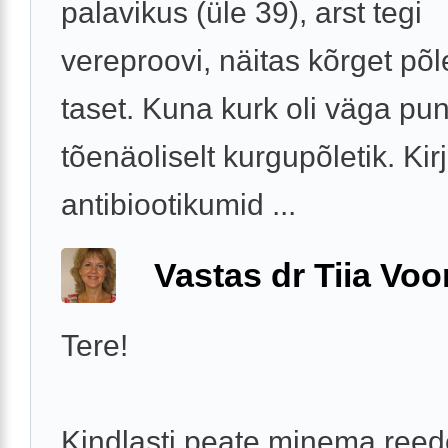
palavikus (üle 39), arst tegi
vereproovi, näitas kõrget põl
taset. Kuna kurk oli väga pun
tõenäoliselt kurgupõletik. Kirj
antibiootikumid ...
Vastas dr Tiia Voo
Tere!
Kindlasti peate minema reed