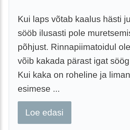
Kui laps võtab kaalus hästi j
sööb ilusasti pole muretsem
põhjust. Rinnapiimatoidul ol
võib kakada pärast igat söög
Kui kaka on roheline ja liman
esimese ...
Loe edasi