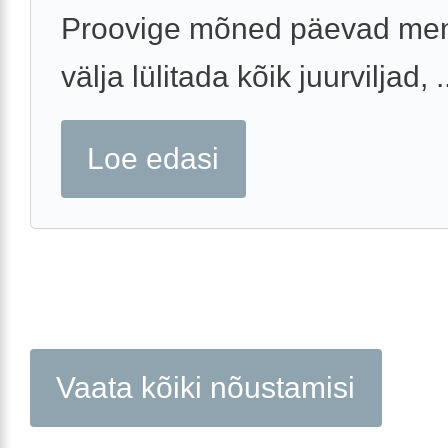
Proovige mõned päevad me
välja lülitada kõik juurviljad, .
Loe edasi
Vaata kõiki nõustamisi