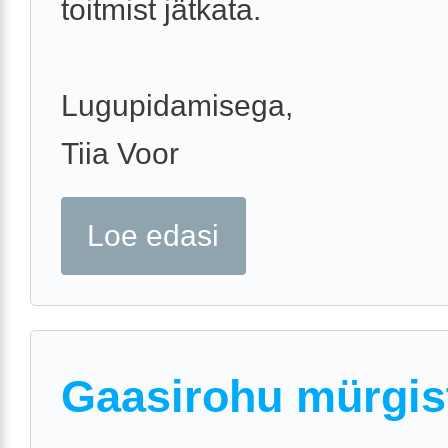
toitmist jätkata.
Lugupidamisega,
Tiia Voor
Loe edasi
Gaasirohu mürgis