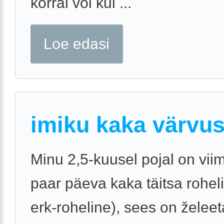
korral või kui ...
Loe edasi
imiku kaka värvu
Minu 2,5-kuusel pojal on vi
paar päeva kaka täitsa roheli
erk-roheline), sees on želeet