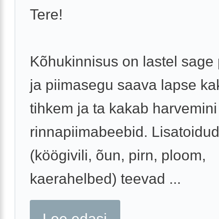
Tere!
Kõhukinnisus on lastel sage
ja piimasegu saava lapse ka
tihkem ja ta kakab harvemini
rinnapiimabeebid. Lisatoidu
(köögivili, õun, pirn, ploom,
kaerahelbed) teevad ...
Loe edasi