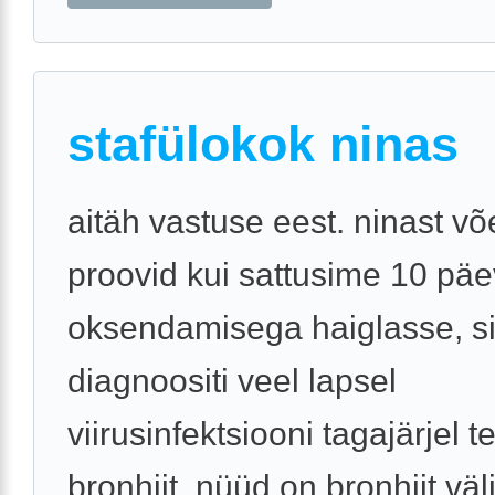
stafülokok ninas
aitäh vastuse eest. ninast võe
proovid kui sattusime 10 päe
oksendamisega haiglasse, si
diagnoositi veel lapsel
viirusinfektsiooni tagajärjel 
bronhiit. nüüd on bronhiit väl