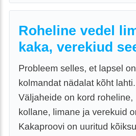
Roheline vedel li
kaka, verekiud se
Probleem selles, et lapsel on
kolmandat nädalat kõht lahti.
Väljaheide on kord roheline,
kollane, limane ja verekuid o
Kakaproovi on uuritud kõiks