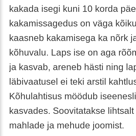
kakada isegi kuni 10 korda päe
kakamissagedus on väga kõiku
kaasneb kakamisega ka nõrk j
kõhuvalu. Laps ise on aga rõ
ja kasvab, areneb hästi ning la
läbivaatusel ei teki arstil kahtl
Kõhulahtisus möödub iseenesli
kasvades. Soovitatakse lihtsal
mahlade ja mehude joomist.