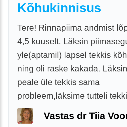
Kõhukinnisus
Tere! Rinnapiima andmist lõ
4,5 kuuselt. Läksin piimaseg
yle(aptamil) lapsel tekkis kõ
ning oli raske kakada. Läksi
peale üle tekkis sama
probleem,läksime tutteli tekkis
Vastas dr Tiia Voo