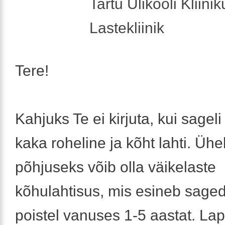
Tartu Ülikooli Kliini
Lastekliinik
Tere!
Kahjuks Te ei kirjuta, kui sagel
kaka roheline ja kõht lahti. Ühe
põhjuseks võib olla väikelaste
kõhulahtisus, mis esineb sage
poistel vanuses 1-5 aastat. Lap