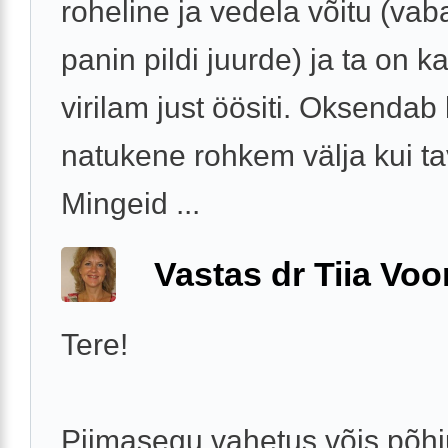
roheline ja vedela võitu (va
panin pildi juurde) ja ta on k
virilam just öösiti. Oksendab 
natukene rohkem välja kui tav
Mingeid ...
Vastas dr Tiia Voo
Tere!
Piimasegu vahetus võis põh