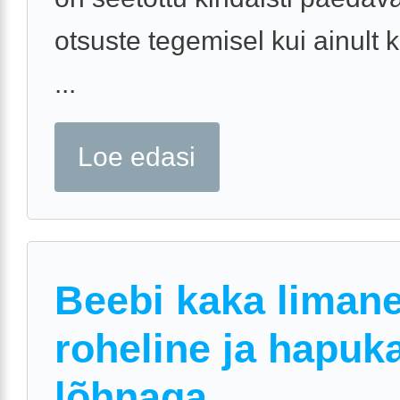
otsuste tegemisel kui ainult k
...
Loe edasi
Beebi kaka liman
roheline ja hapuk
lõhnaga