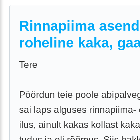
Rinnapiima asend
roheline kaka, ga
Tere
Pöördun teie poole abipalveg
sai laps alguses rinnapiima- e
ilus, ainult kakas kollast kakat
tudus ja oli rõõmus. Siis hak