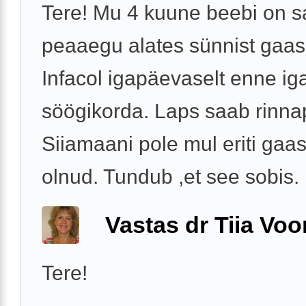
Tere! Mu 4 kuune beebi on 
peaaegu alates sünnist gaas
Infacol igapäevaselt enne ig
söögikorda. Laps saab rinna
Siiamaani pole mul eriti gaa
olnud. Tundub ,et see sobis. .
Vastas dr Tiia Voo
Tere!