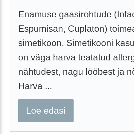
Enamuse gaasirohtude (Infac
Espumisan, Cuplaton) toime
simetikoon. Simetikooni kas
on väga harva teatatud allergi
nähtudest, nagu lööbest ja n
Harva ...
Loe edasi