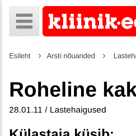
Esileht
Arsti nõuanded
Lasteh
Roheline ka
28.01.11 / Lastehaigused
Külastaja küsib: