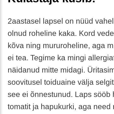
2aastasel lapsel on nüüd vahe
olnud roheline kaka. Kord vedel,
kõva ning mururoheline, aga mil
ei tea. Tegime ka mingi allergiat
näidanud mitte midagi. Üritasim
soovitusel toiduaine välja selg
see ei õnnestunud. Laps sööb
tomatit ja hapukurki, aga nee