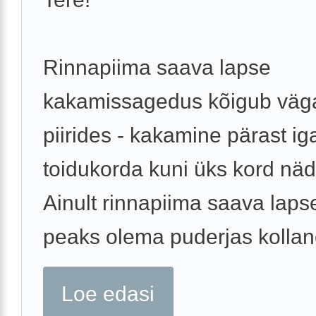
Rinnapiima saava lapse
kakamissagedus kõigub väga
piirides - kakamine pärast ig
toidukorda kuni üks kord näd
Ainult rinnapiima saava laps
peaks olema puderjas kollane
Loe edasi