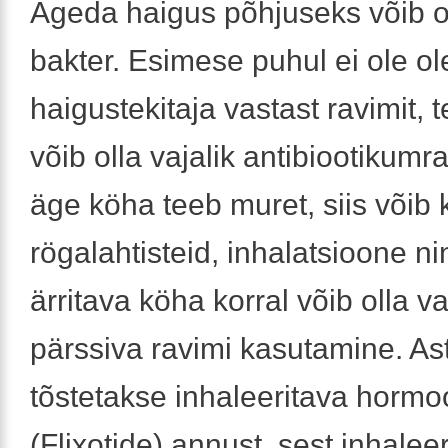
Ägeda haigus põhjuseks võib oll
bakter. Esimese puhul ei ole o
haigustekitaja vastast ravimit, t
võib olla vajalik antibiootikumr
äge köha teeb muret, siis võib
rögalahtisteid, inhalatsioone n
ärritava köha korral võib olla v
pärssiva ravimi kasutamine. As
tõstetakse inhaleeritava hormo
(Flixotide) annust, sest inhaleer