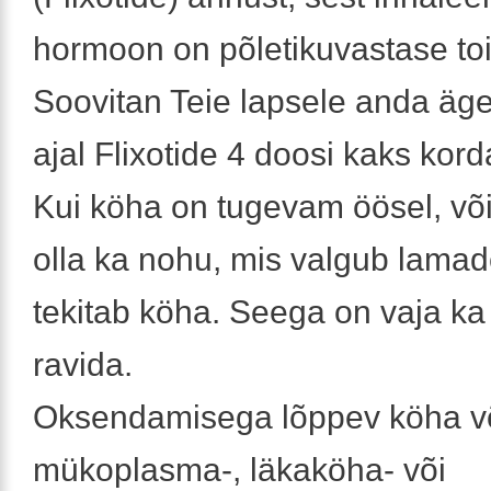
hormoon on põletikuvastase to
Soovitan Teie lapsele anda äg
ajal Flixotide 4 doosi kaks kor
Kui köha on tugevam öösel, võ
olla ka nohu, mis valgub lamad
tekitab köha. Seega on vaja k
ravida.
Oksendamisega lõppev köha võ
mükoplasma-, läkaköha- või