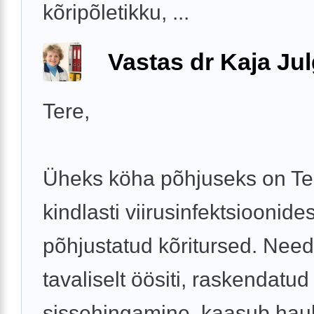
kõripõletikku, ...
Vastas dr Kaja Ju
Tere,
Üheks köha põhjuseks on Tei
kindlasti viirusinfektsioonides
põhjustatud kõritursed. Need
tavaliselt öösiti, raskendatud
sissehingamine, kaasub hau