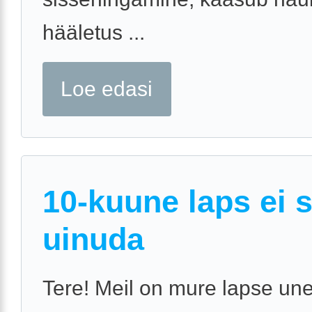
hääletus ...
Loe edasi
10-kuune laps ei 
uinuda
Tere! Meil on mure lapse une