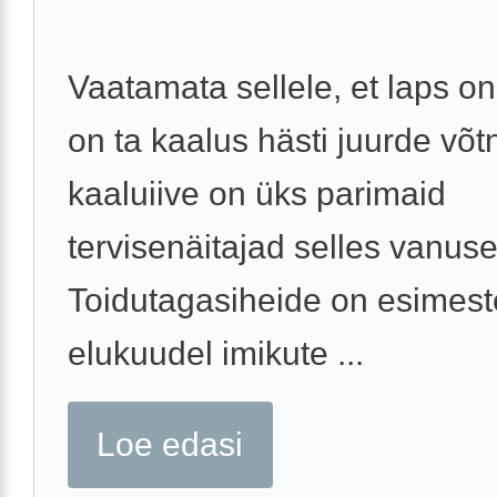
Vaatamata sellele, et laps on
on ta kaalus hästi juurde võt
kaaluiive on üks parimaid
tervisenäitajad selles vanuse
Toidutagasiheide on esimest
elukuudel imikute ...
Loe edasi