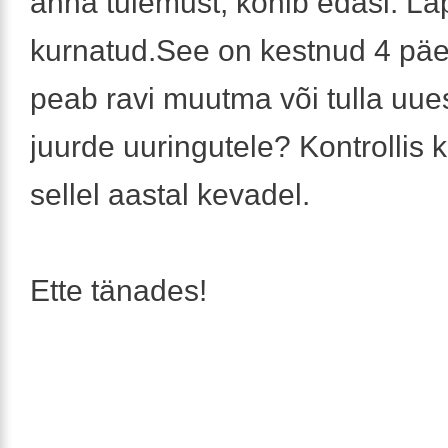
anna tulemust, köhib edasi. L
kurnatud.See on kestnud 4 pä
peab ravi muutma või tulla uues
juurde uuringutele? Kontrollis 
sellel aastal kevadel.
Ette tänades!