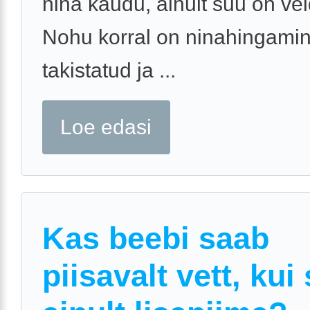
nina kaudu, ainult suu on vei
Nohu korral on ninahingami
takistatud ja ...
Loe edasi
Kas beebi saab
piisavalt vett, kui