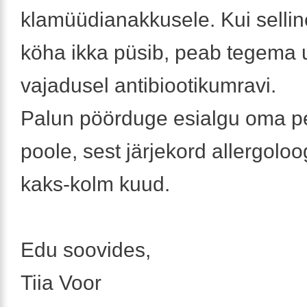
klamüüdianakkusele. Kui sellin
köha ikka püsib, peab tegema 
vajadusel antibiootikumravi.
Palun pöörduge esialgu oma pe
poole, sest järjekord allergoloo
kaks-kolm kuud.
Edu soovides,
Tiia Voor