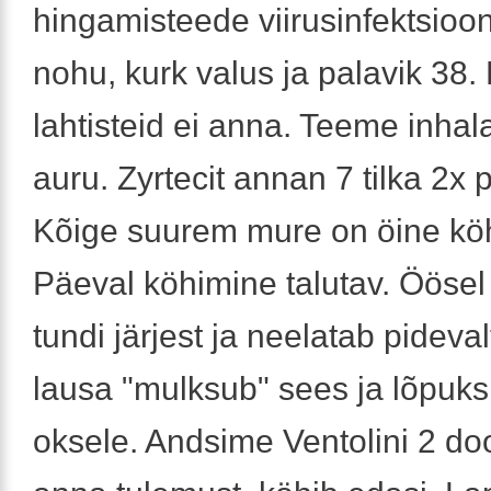
hingamisteede viirusinfektsioo
nohu, kurk valus ja palavik 38
lahtisteid ei anna. Teeme inhal
auru. Zyrtecit annan 7 tilka 2x 
Kõige suurem mure on öine kö
Päeval köhimine talutav. Öösel
tundi järjest ja neelatab pideval
lausa "mulksub" sees ja lõpuks
oksele. Andsime Ventolini 2 doo