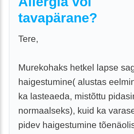
Allergia või
tavapärane?
Tere,
Murekohaks hetkel lapse sa
haigestumine( alustas eelmi
ka lasteaeda, mistõttu pidasi
normaalseks), kuid ka varase
pidev haigestumine tõenäolis