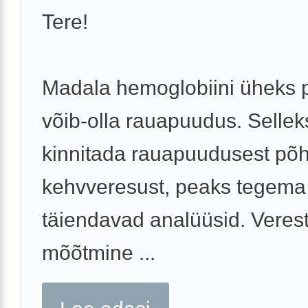
Tere!
Madala hemoglobiini üheks 
võib-olla rauapuudus. Selleks
kinnitada rauapuudusest põh
kehvveresust, peaks tegem
täiendavad analüüsid. Veres
mõõtmine ...