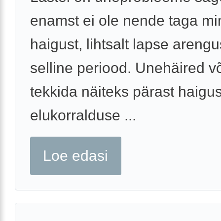
enamst ei ole nende taga mi
haigust, lihtsalt lapse areng
selline periood. Unehäired v
tekkida näiteks pärast haigus
elukorralduse ...
Loe edasi