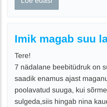
Loe edasi
Imik magab suu la
Tere!
7 nädalane beebitüdruk on s
saadik enamus ajast magan
poolavatud suuga, kui sõrm
sulgeda,siis hingab nina kau