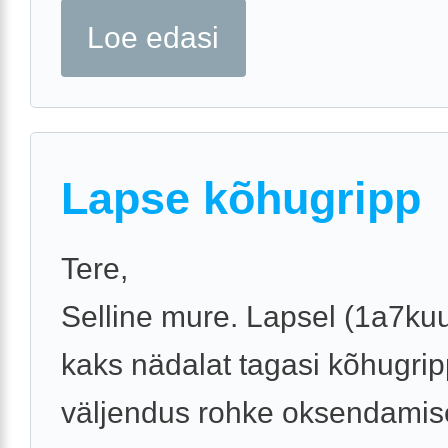
Loe edasi
Lapse kõhugripp
Tere,
Selline mure. Lapsel (1a7kuu
kaks nädalat tagasi kõhugrip
väljendus rohke oksendamis