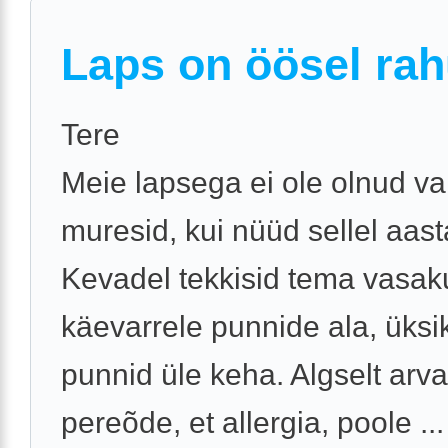
Laps on öösel rah
Tere
Meie lapsega ei ole olnud v
muresid, kui nüüd sellel aast
Kevadel tekkisid tema vasak
käevarrele punnide ala, üksi
punnid üle keha. Algselt arv
pereõde, et allergia, poole ...