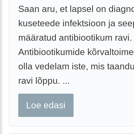
Saan aru, et lapsel on diagn
kuseteede infektsioon ja see
määratud antibiootikum ravi.
Antibiootikumide kõrvaltoime
olla vedelam iste, mis taand
ravi lõppu. ...
Loe edasi