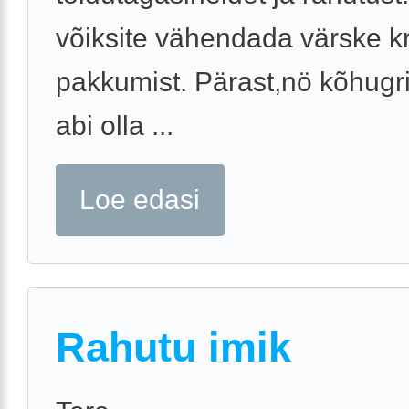
võiksite vähendada värske k
pakkumist. Pärast,nö kõhugri
abi olla ...
Loe edasi
Rahutu imik