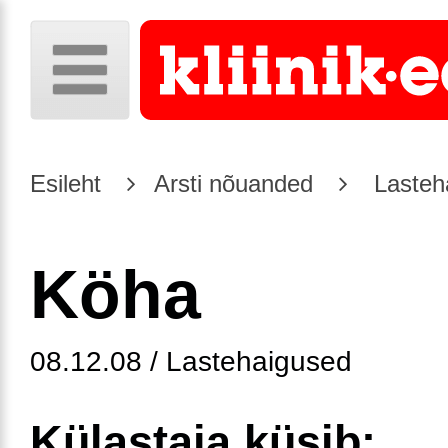
Esileht
Arsti nõuanded
Lasteh
Köha
08.12.08 / Lastehaigused
Külastaja küsib: