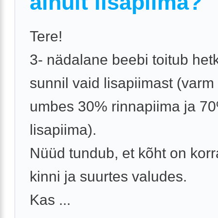
ainult lisapiima?
Tere!
3- nädalane beebi toitub het
sunnil vaid lisapiimast (varm
umbes 30% rinnapiima ja 7
lisapiima).
Nüüd tundub, et kõht on korra
kinni ja suurtes valudes.
Kas ...