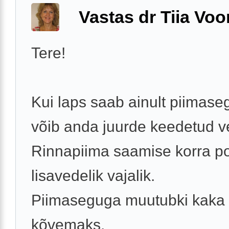
Vastas dr Tiia Voo
Tere!
Kui laps saab ainult piimaseg
võib anda juurde keedetud ve
Rinnapiima saamise korra p
lisavedelik vajalik.
Piimaseguga muutubki kaka
kõvemaks.