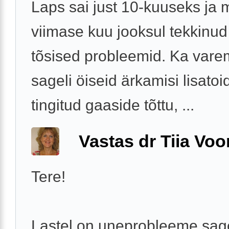
Laps sai just 10-kuuseks ja 
viimase kuu jooksul tekkinu
tõsised probleemid. Ka vare
sageli öiseid ärkamisi lisatoi
tingitud gaaside tõttu, ...
Vastas dr Tiia Voo
Tere!
Lastel on uneprobleeme sage