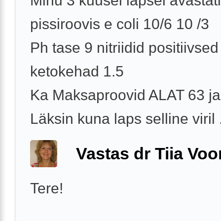
Minu 3 kuusel lapsel avastati
pissiroovis e coli 10/6 10 /3
Ph tase 9 nitriidid positiivsed
ketokehad 1.5
Ka Maksaproovid ALAT 63 j
Läksin kuna laps selline viril .
Vastas dr Tiia Voo
Tere!