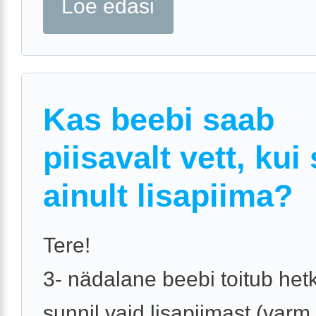
Loe edasi
Kas beebi saab
piisavalt vett, kui
ainult lisapiima?
Tere!
3- nädalane beebi toitub het
sunnil vaid lisapiimast (varm