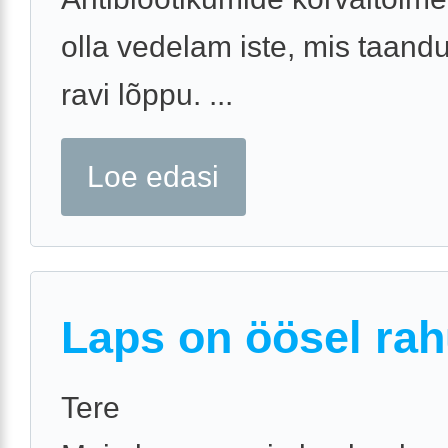
olla vedelam iste, mis taand
ravi lõppu. ...
Loe edasi
Laps on öösel rah
Tere