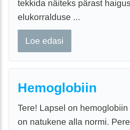
tekkida näiteks pärast haigus
elukorralduse ...
Loe edasi
Hemoglobiin
Tere! Lapsel on hemoglobiin
on natukene alla normi. Pere