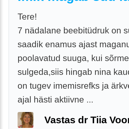
Tere!
7 nädalane beebitüdruk on s
saadik enamus ajast magan
poolavatud suuga, kui sõrm
sulgeda,siis hingab nina kau
on tugev imemisrefks ja ärkv
ajal hästi aktiivne ...
Vastas dr Tiia Voo