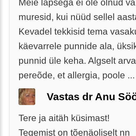
Meie lapsega ei ole olnud v
muresid, kui nüüd sellel aast
Kevadel tekkisid tema vasak
käevarrele punnide ala, üksi
punnid üle keha. Algselt arv
pereõde, et allergia, poole ...
Vastas dr Anu Söö
Tere ja aitäh küsimast!
Tegemist on tõenäoliselt nn