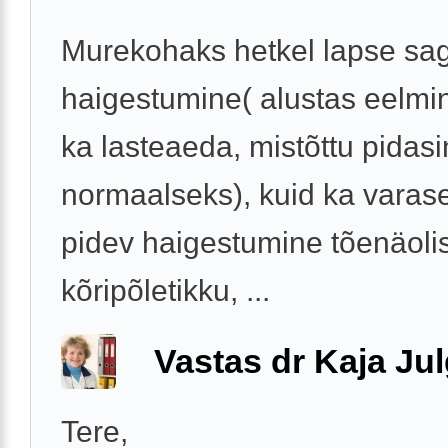
Murekohaks hetkel lapse sa
haigestumine( alustas eelmi
ka lasteaeda, mistõttu pidasi
normaalseks), kuid ka varase
pidev haigestumine tõenäolis
kõripõletikku, ...
Vastas dr Kaja Ju
Tere,