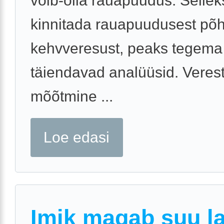
võib-olla rauapuudus. Selleks
kinnitada rauapuudusest põh
kehvveresust, peaks tegem
täiendavad analüüsid. Veres
mõõtmine ...
Loe edasi
Imik magab suu la