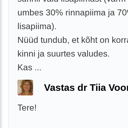
umbes 30% rinnapiima ja 7
lisapiima).
Nüüd tundub, et kõht on korra
kinni ja suurtes valudes.
Kas ...
Vastas dr Tiia Voo
Tere!