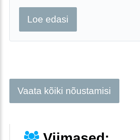
Loe edasi
Vaata kõiki nõustamisi
Viimased: