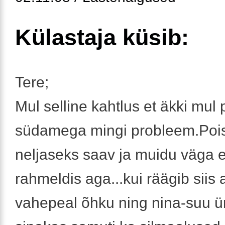
Külastaja küsib:
Tere;
Mul selline kahtlus et äkki mul 
südamega mingi probleem.Poi
neljaseks saav ja muidu väga e
rahmeldis aga...kui räägib siis
vahepeal õhku ning nina-suu 