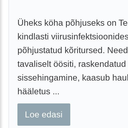
Üheks köha põhjuseks on Tei
kindlasti viirusinfektsioonides
põhjustatud kõritursed. Need
tavaliselt öösiti, raskendatud
sissehingamine, kaasub hau
hääletus ...
Loe edasi