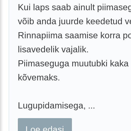
Kui laps saab ainult piimaseg
võib anda juurde keedetud ve
Rinnapiima saamise korra p
lisavedelik vajalik.
Piimaseguga muutubki kaka
kõvemaks.
Lugupidamisega, ...
Loe edasi