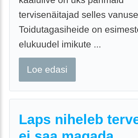
tervisenäitajad selles vanuse
Toidutagasiheide on esimest
elukuudel imikute ...
Loe edasi
Laps niheleb terve
ei saa magada