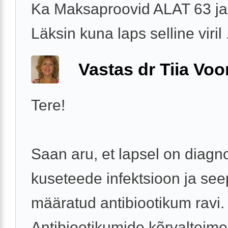
Ka Maksaproovid ALAT 63 j
Läksin kuna laps selline viril .
Vastas dr Tiia Voo
Tere!
Saan aru, et lapsel on diagn
kuseteede infektsioon ja see
määratud antibiootikum ravi.
Antibiootikumide kõrvaltoime