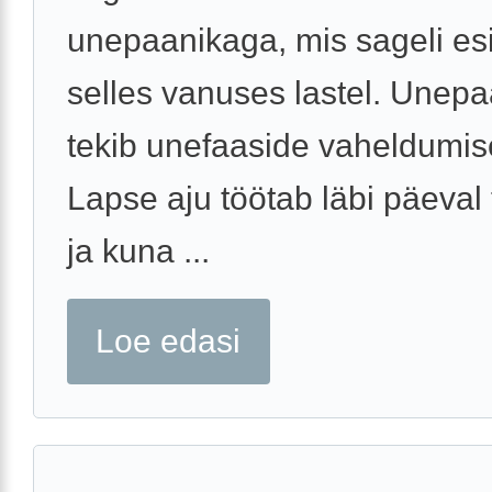
unepaanikaga, mis sageli es
selles vanuses lastel. Unep
tekib unefaaside vaheldumise
Lapse aju töötab läbi päeval
ja kuna ...
Loe edasi