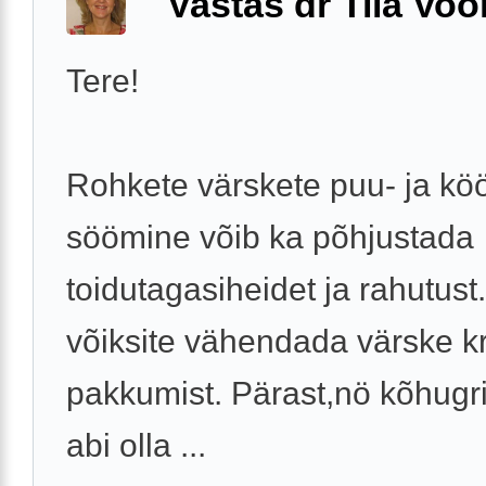
Vastas dr Tiia Voo
Tere!
Rohkete värskete puu- ja köö
söömine võib ka põhjustada
toidutagasiheidet ja rahutust
võiksite vähendada värske k
pakkumist. Pärast,nö kõhugri
abi olla ...