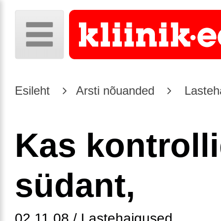
Esileht
Arsti nõuanded
Lasteh
Kas kontroll
südant,
02.11.08 / Lastehaigused