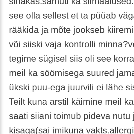
sinakas.samuti ka silmaalused
see olla sellest et ta püüab väga
rääkida ja mõte jookseb kiiremin
või siiski vaja kontrolli minna?
tegime sügisel siis oli see kor
meil ka söömisega suured jama
ükski puu-ega juurvili ei lähe s
Teilt kuna arstil käimine meil k
saati siiani toimub pideva nutu 
kisaga(sai imikuna vakts.allergi