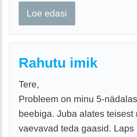
Loe edasi
Rahutu imik
Tere,
Probleem on minu 5-nädala
beebiga. Juba alates teisest
vaevavad teda gaasid. Laps