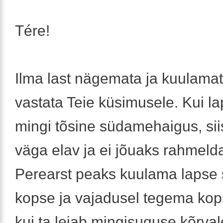
Tére!
Ilma last nägemata ja kuulamat
vastata Teie küsimusele. Kui la
mingi tõsine südamehaigus, siis
väga elav ja ei jõuaks rahmeld
Perearst peaks kuulama lapse 
kopse ja vajadusel tegema kops
kui ta leiab mingisuguse kõrva