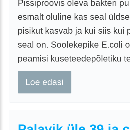
Pissiproovis oleva bakteri pu
esmalt oluline kas seal üldse
pisikut kasvab ja kui siis kui
seal on. Soolekepike E.coli 
peamisi kuseteedepõletiku tek
Loe edasi
Palavik üle 39 ja 