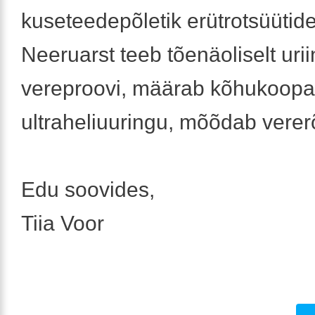
kuseteedepõletik erütrotsüütid
Neeruarst teeb tõenäoliselt uriin
vereproovi, määrab kõhukoopa
ultraheliuuringu, mõõdab verer
Edu soovides,
Tiia Voor