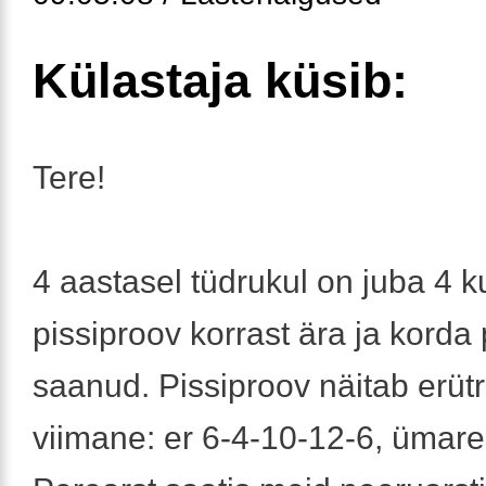
Külastaja küsib:
Tere!
4 aastasel tüdrukul on juba 4 
pissiproov korrast ära ja korda
saanud. Pissiproov näitab erüt
viimane: er 6-4-10-12-6, ümarep