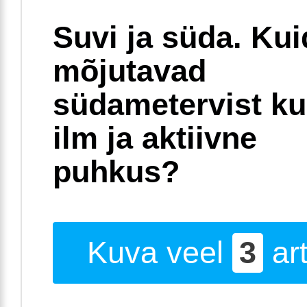
Suvi ja süda. Ku
mõjutavad
südametervist k
ilm ja aktiivne
puhkus?
Kuva veel
3
art