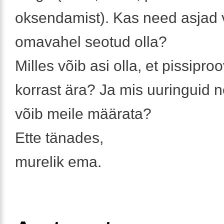
oksendamist). Kas need asjad 
omavahel seotud olla?
Milles võib asi olla, et pissiproov
korrast ära? Ja mis uuringuid 
võib meile määrata?
Ette tänades,
murelik ema.