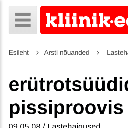
Esileht
Arsti nõuanded
Lasteh
erütrotsüüdi
pissiproovis
09.05.08 / Lastehaigused