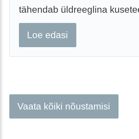
tähendab üldreeglina kusetee
Loe edasi
Vaata kõiki nõustamisi