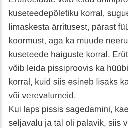
kuseteedepõletiku korral, sugu
limaskesta ärritusest, pärast füü
koormust, aga ka muude neeru
kuseteede haiguste korral. Erü
võib leida pissiproovis ka hüüb
korral, kuid siis esineb lisaks k
või verevalumeid.
Kui laps pissis sagedamini, ka
seljavalu ja tal oli palavik, siis 