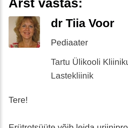
Arst vastas:
dr Tiia Voor
Pediaater
Tartu Ülikooli Kliini
Lastekliinik
Tere!
Erütrotsüüte võib leida uriinipr