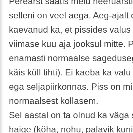
Perearst saatis meid neeruarsti
selleni on veel aega. Aeg-ajalt 
kaevanud ka, et pissides valus
viimase kuu aja jooksul mitte. P
enamasti normaalse sageduse
käis küll tihti). Ei kaeba ka val
ega seljapiirkonnas. Piss on m
normaalsest kollasem.
Sel aastal on ta olnud ka väga
haige (köha, nohu, palavik kuni