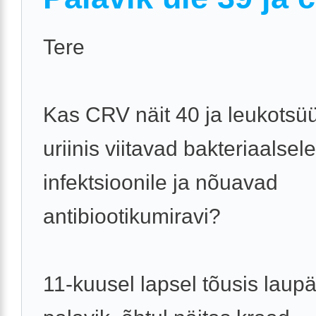
Tere
Kas CRV näit 40 ja leukotsü
uriinis viitavad bakteriaalsele
infektsioonile ja nõuavad
antibiootikumiravi?
11-kuusel lapsel tõusis laup