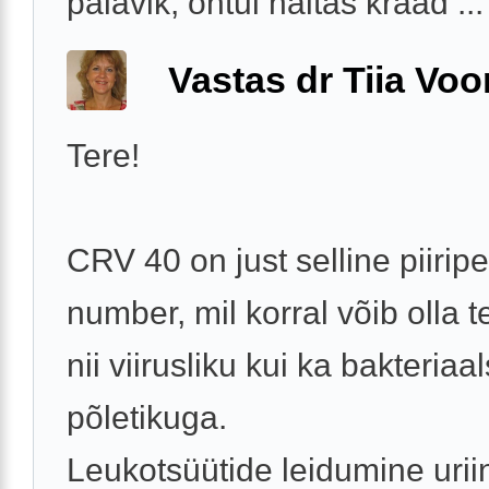
palavik, õhtul näitas kraad ...
Vastas dr Tiia Voo
Tere!
CRV 40 on just selline piirip
number, mil korral võib olla 
nii viirusliku kui ka bakteriaa
põletikuga.
Leukotsüütide leidumine urii