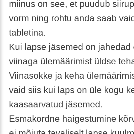
miinus on see, et puudub siirup
vorm ning rohtu anda saab vai
tabletina.
Kui lapse jäsemed on jahedad e
viinaga ülemäärimist üldse teh
Viinasokke ja keha ülemäärimis
vaid siis kui laps on üle kogu
kaasaarvatud jäsemed.
Esmakordne haigestumine kõrv
ei mõjuta tavaliselt lapse kuulm