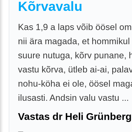
Kõrvavalu
Kas 1,9 a laps võib öösel o
nii ära magada, et hommikul
suure nutuga, kõrv punane, h
vastu kõrva, ütleb ai-ai, pala
nohu-köha ei ole, öösel mag
ilusasti. Andsin valu vastu ...
Vastas dr Heli Grünberg