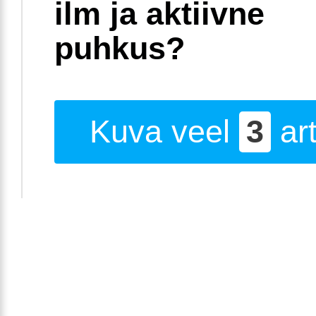
ilm ja aktiivne
puhkus?
Kuva veel
3
art