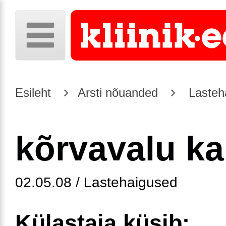
Esileht
Arsti nõuanded
Lasteh
kõrvavalu ka
02.05.08 / Lastehaigused
Külastaja küsib: