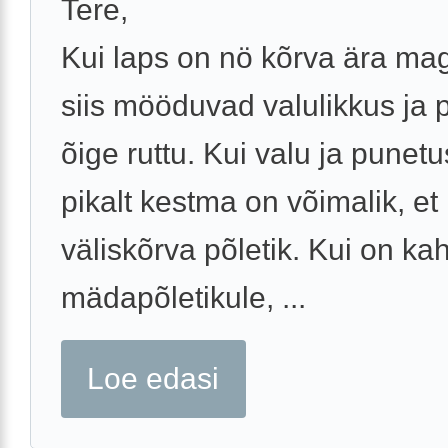
Tere,
Kui laps on nö kõrva ära ma
siis mööduvad valulikkus ja 
õige ruttu. Kui valu ja punetu
pikalt kestma on võimalik, et
väliskõrva põletik. Kui on kah
mädapõletikule, ...
Loe edasi