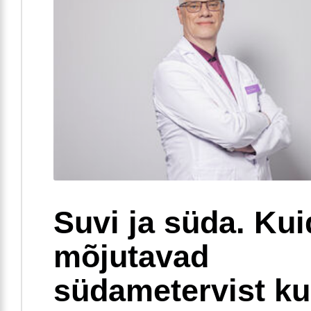
Suvi ja süda. Ku
mõjutavad
südametervist k