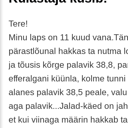
Tere!
Minu laps on 11 kuud vana.Tä
pärastlõunal hakkas ta nutma l
ja tõusis kõrge palavik 38,8, pa
efferalgani küünla, kolme tun
alanes palavik 38,5 peale, valu
aga palavik...Jalad-käed on ja
et kui viinaga määrin hakkab ta