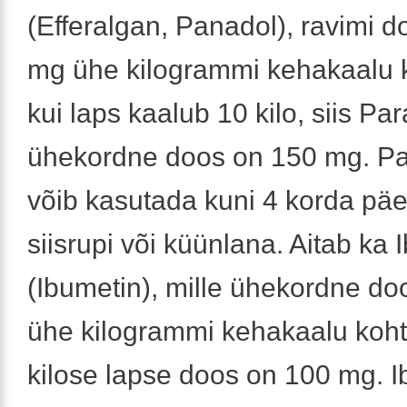
(Efferalgan, Panadol), ravimi 
mg ühe kilogrammi kehakaalu 
kui laps kaalub 10 kilo, siis Pa
ühekordne doos on 150 mg. Pa
võib kasutada kuni 4 korda pä
siisrupi või küünlana. Aitab ka 
(Ibumetin), mille ühekordne d
ühe kilogrammi kehakaalu koh
kilose lapse doos on 100 mg. I