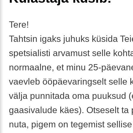
Tere!
Tahtsin igaks juhuks küsida Tei
spetsialisti arvamust selle koht
normaalne, et minu 25-päevan
vaevleb ööpäevaringselt selle k
välja punnitada oma puuksud (e
gaasivalude käes). Otseselt ta p
nuta, pigem on tegemist sellis