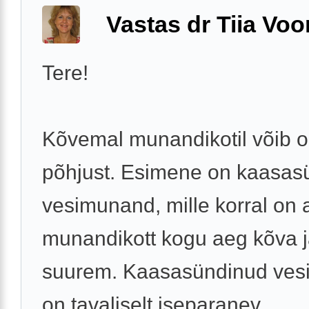
Vastas dr Tiia Voo
Tere!
Kõvemal munandikotil võib ol
põhjust. Esimene on kaasas
vesimunand, mille korral on 
munandikott kogu aeg kõva 
suurem. Kaasasündinud ve
on tavaliselt iseparanev ...