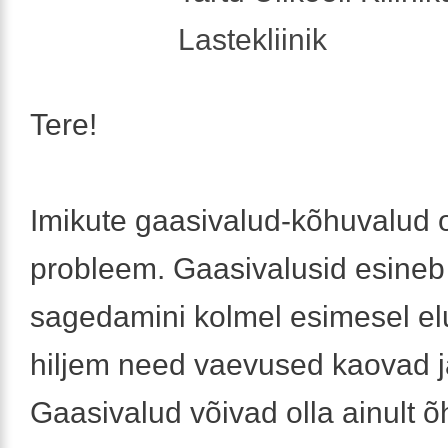
Lastekliinik
Tere!
Imikute gaasivalud-kõhuvalud 
probleem. Gaasivalusid esineb
sagedamini kolmel esimesel el
hiljem need vaevused kaovad jä
Gaasivalud võivad olla ainult õh