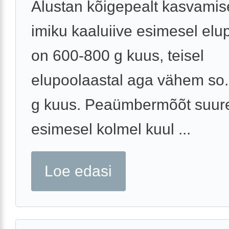
Alustan kõigepealt kasvamise
imiku kaaluiive esimesel elu
on 600-800 g kuus, teisel
elupoolaastal aga vähem so
g kuus. Peaümbermõõt suur
esimesel kolmel kuul ...
Loe edasi