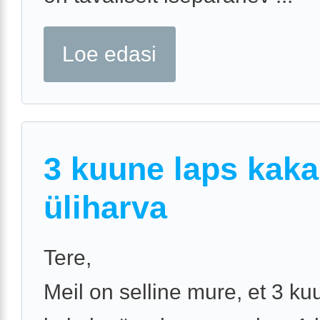
Loe edasi
3 kuune laps kak
üliharva
Tere,
Meil on selline mure, et 3 ku