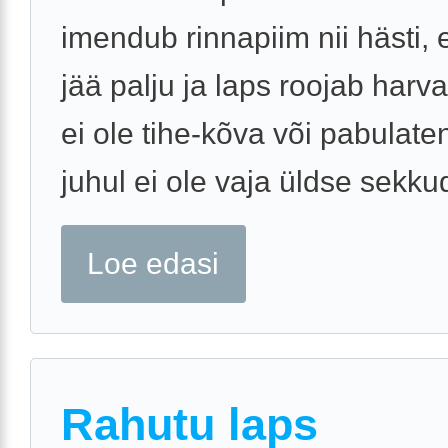
imendub rinnapiim nii hästi, e
jää palju ja laps roojab harva
ei ole tihe-kõva või pabulate
juhul ei ole vaja üldse sekkud
Loe edasi
Rahutu laps