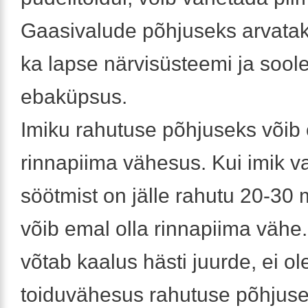
Gaasivalude põhjuseks arvatak
ka lapse närvisüsteemi ja soole
ebaküpsus.
Imiku rahutuse põhjuseks võib 
rinnapiima vähesus. Kui imik va
söötmist on jälle rahutu 20-30 
võib emal olla rinnapiima vähe.
võtab kaalus hästi juurde, ei ol
toiduvähesus rahutuse põhjus