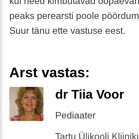
kui need kimbutavad ööpäevari
peaks perearsti poole pöördu
Suur tänu ette vastuse eest.
Arst vastas:
dr Tiia Voor
Pediaater
Tartu Ülikooli Kliini