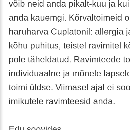
võib neid anda pikalt-kuu ja kui
anda kauemgi. Kõrvaltoimeid on
haruharva Cuplatonil: allergia 
kõhu puhitus, teistel ravimitel 
pole täheldatud. Ravimteede t
individuaalne ja mõnele lapsel
toimi üldse. Viimasel ajal ei soo
imikutele ravimteesid anda.
Edu soovides,