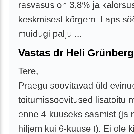
rasvasus on 3,8% ja kalorsu
keskmisest kõrgem. Laps sö
muidugi palju ...
Vastas dr Heli Grünberg
Tere,
Praegu soovitavad üldlevinu
toitumissoovitused lisatoitu 
enne 4-kuuseks saamist (ja m
hiljem kui 6-kuuselt). Ei ole k