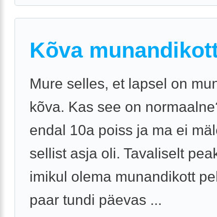
Kõva munandikot
Mure selles, et lapsel on mu
kõva. Kas see on normaalne
endal 10a poiss ja ma ei mäle
sellist asja oli. Tavaliselt pea
imikul olema munandikott p
paar tundi päevas ...