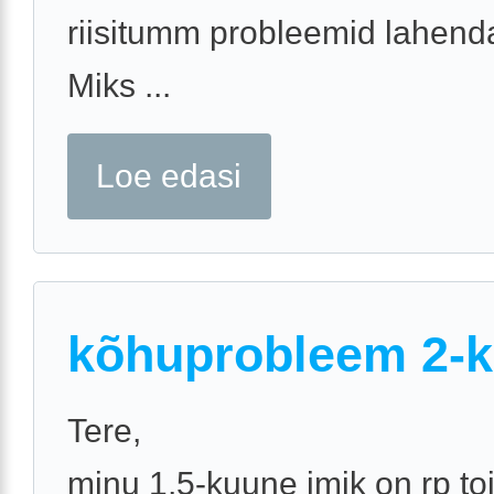
riisitumm probleemid lahend
Miks ...
Loe edasi
kõhuprobleem 2-k
Tere,
minu 1,5-kuune imik on rp toi