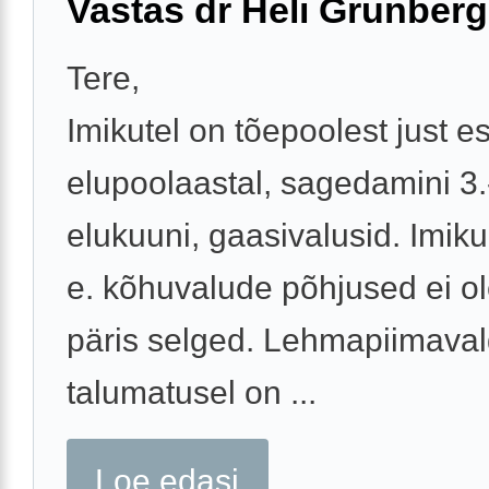
Vastas dr Heli Grünberg
Tere,
Imikutel on tõepoolest just e
elupoolaastal, sagedamini 3.
elukuuni, gaasivalusid. Imiku
e. kõhuvalude põhjused ei ol
päris selged. Lehmapiimava
talumatusel on ...
Loe edasi