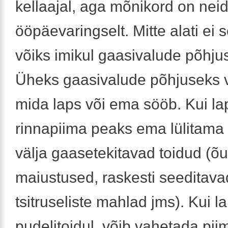
kellaajal, aga mõnikord on nei
ööpäevaringselt. Mitte alati ei 
võiks imikul gaasivalude põhjus
Üheks gaasivalude põhjuseks või
mida laps või ema sööb. Kui l
rinnapiima peaks ema lülitama
välja gaasetekitavad toidud (õ
maiustused, raskesti seeditava
tsitruseliste mahlad jms). Kui l
pudelitoidul, võib vahetada pi