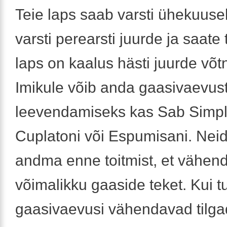
Teie laps saab varsti ühekuuse
varsti perearsti juurde ja saate
laps on kaalus hästi juurde võt
Imikule võib anda gaasivaevus
leevendamiseks kas Sab Simple
Cuplatoni või Espumisani. Nei
andma enne toitmist, et vähen
võimalikku gaaside teket. Kui t
gaasivaevusi vähendavad tilga