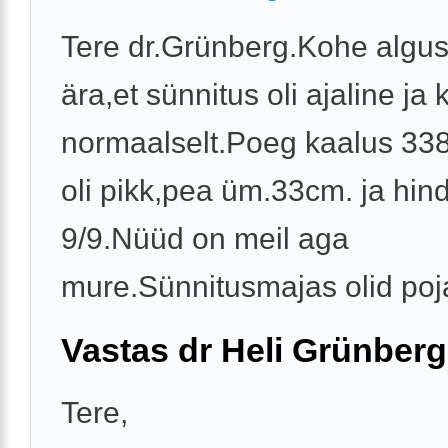
Tere dr.Grünberg.Kohe algu
ära,et sünnitus oli ajaline ja
normaalselt.Poeg kaalus 33
oli pikk,pea üm.33cm. ja hin
9/9.Nüüd on meil aga
mure.Sünnitusmajas olid poja
Vastas dr Heli Grünberg
Tere,