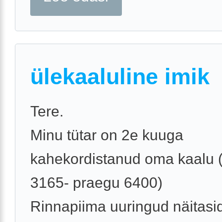
ülekaaluline imik
Tere.
Minu tütar on 2e kuuga
kahekordistanud oma kaalu 
3165- praegu 6400)
Rinnapiima uuringud näitasid,