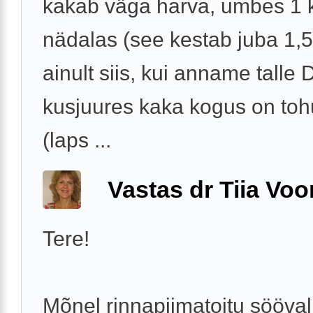
kakab väga harva, umbes 1 
nädalas (see kestab juba 1,5
ainult siis, kui anname talle 
kusjuures kaka kogus on tohu
(laps ...
Vastas dr Tiia Voo
Tere!
Mõnel rinnapiimatoitu sööval