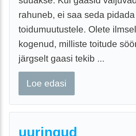
süüakse. Kui gaasid väljuvad
rahuneb, ei saa seda pidada
toidumuutustele. Olete ilmsel
kogenud, milliste toitude sö
järgselt gaasi tekib ...
Loe edasi
uuringud