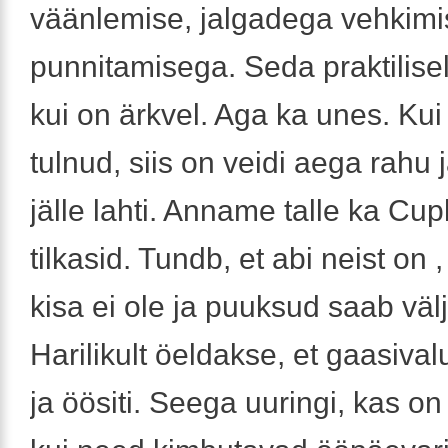
väänlemise, jalgadega vehkimi
punnitamisega. Seda praktilise
kui on ärkvel. Aga ka unes. Ku
tulnud, siis on veidi aega rahu j
jälle lahti. Anname talle ka Cup
tilkasid. Tundb, et abi neist on ,
kisa ei ole ja puuksud saab välj
Harilikult öeldakse, et gaasival
ja öösiti. Seega uuringi, kas o