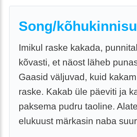
Song/kõhukinnis
Imikul raske kakada, punnitab
kõvasti, et näost läheb puna
Gaasid väljuvad, kuid kakam
raske. Kakab üle päeviti ja k
paksema pudru taoline. Alat
elukuust märkasin naba suur
...