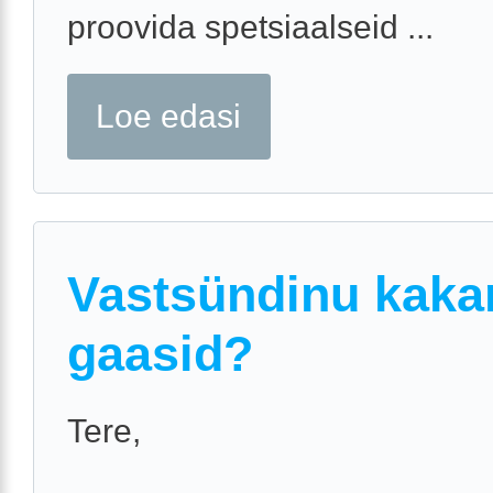
proovida spetsiaalseid ...
Loe edasi
Vastsündinu kaka
gaasid?
Tere,