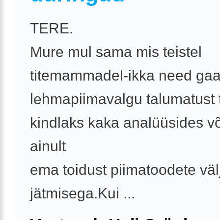
TERE.
Mure mul sama mis teistel
titemammadel-ikka need gaa
lehmapiimavalgu talumatust
kindlaks kaka analüüsides või
ainult
ema toidust piimatoodete väl
jätmisega.Kui ...