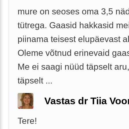
mure on seoses oma 3,5 nä
tütrega. Gaasid hakkasid me
piinama teisest elupäevast a
Oleme võtnud erinevaid gaas
Me ei saagi nüüd täpselt aru
täpselt ...
Vastas dr Tiia Voo
Tere!