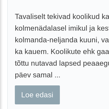
Tavaliselt tekivad koolikud k
kolmenädalasel imikul ja ke
kolmanda-neljanda kuuni, va
ka kauem. Koolikute ehk gaa
tõttu nutavad lapsed peaaeg
päev samal ...
Loe edasi