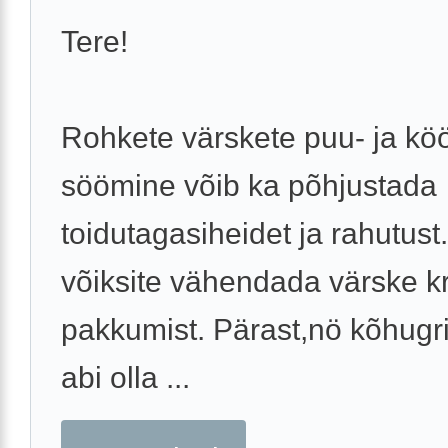
Tere!
Rohkete värskete puu- ja köö
söömine võib ka põhjustada
toidutagasiheidet ja rahutust
võiksite vähendada värske k
pakkumist. Pärast,nö kõhugri
abi olla ...