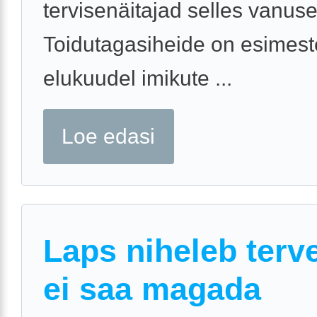
tervisenäitajad selles vanuse
Toidutagasiheide on esimest
elukuudel imikute ...
Loe edasi
Laps niheleb terve
ei saa magada