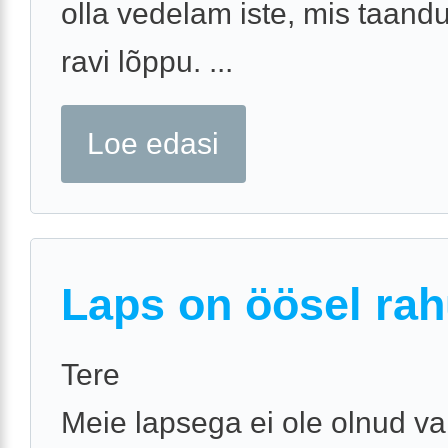
olla vedelam iste, mis taand
ravi lõppu. ...
Loe edasi
Laps on öösel rah
Tere
Meie lapsega ei ole olnud v