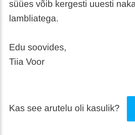
süües võib kergesti uuesti nak
lambliatega.
Edu soovides,
Tiia Voor
Kas see arutelu oli kasulik?