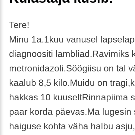
Tere!
Minu 1a.1kuu vanusel lapselap
diagnoositi lambliad.Ravimiks ki
metronidazoli.Söögiisu on tal v
kaalub 8,5 kilo.Muidu on tragi,
hakkas 10 kuuseltRinnapiima s
paar korda päevas.Ma lugesin 
haiguse kohta väha halbu asju,