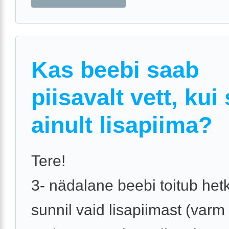
Kas beebi saab
piisavalt vett, kui
ainult lisapiima?
Tere!
3- nädalane beebi toitub het
sunnil vaid lisapiimast (varm