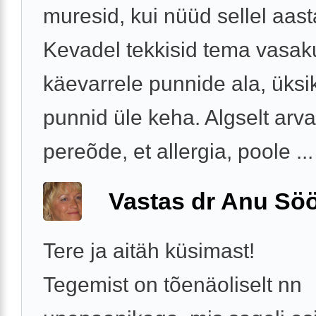
muresid, kui nüüd sellel aast
Kevadel tekkisid tema vasak
käevarrele punnide ala, üksi
punnid üle keha. Algselt arv
pereõde, et allergia, poole ...
Vastas dr Anu Söö
Tere ja aitäh küsimast!
Tegemist on tõenäoliselt nn