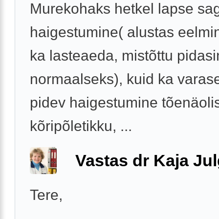
Murekohaks hetkel lapse sa
haigestumine( alustas eelmi
ka lasteaeda, mistõttu pidasi
normaalseks), kuid ka varase
pidev haigestumine tõenäolis
kõripõletikku, ...
Vastas dr Kaja Ju
Tere,