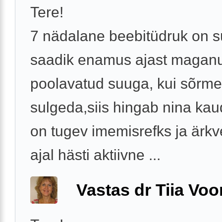
Tere!
7 nädalane beebitüdruk on s
saadik enamus ajast magan
poolavatud suuga, kui sõrm
sulgeda,siis hingab nina kau
on tugev imemisrefks ja ärkv
ajal hästi aktiivne ...
Vastas dr Tiia Voo