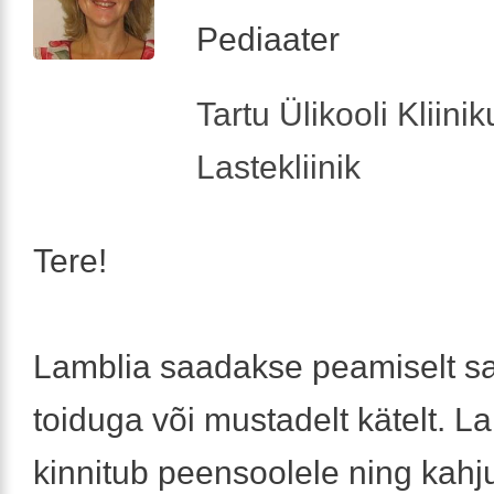
Pediaater
Tartu Ülikooli Kliini
Lastekliinik
Tere!
Lamblia saadakse peamiselt s
toiduga või mustadelt kätelt. L
kinnitub peensoolele ning kahj