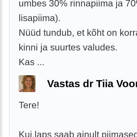
umbes 30% rinnapiima ja 7
lisapiima).
Nüüd tundub, et kõht on korra
kinni ja suurtes valudes.
Kas ...
Vastas dr Tiia Voo
Tere!
Kui laps saab ainult piimaseg