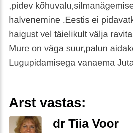
,pidev kõhuvalu,silmanägemis
halvenemine .Eestis ei pidavat
haigust vel täielikult välja ravit
Mure on väga suur,palun aidak
Lugupidamisega vanaema Jut
Arst vastas:
dr Tiia Voor