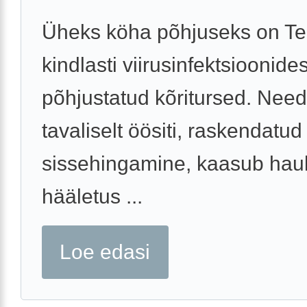
Üheks köha põhjuseks on Tei
kindlasti viirusinfektsioonides
põhjustatud kõritursed. Need
tavaliselt öösiti, raskendatud
sissehingamine, kaasub hau
hääletus ...
Loe edasi