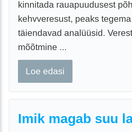
kinnitada rauapuudusest põh
kehvveresust, peaks tegem
täiendavad analüüsid. Veres
mõõtmine ...
Loe edasi
Imik magab suu la