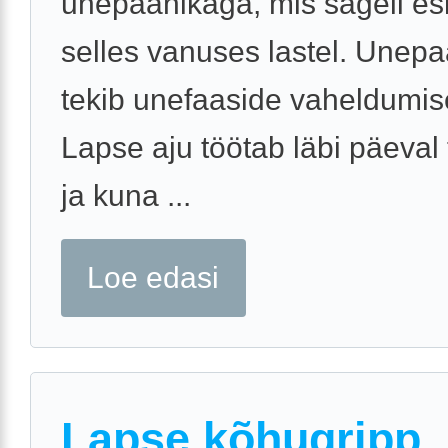
unepaanikaga, mis sageli es
selles vanuses lastel. Unep
tekib unefaaside vaheldumise
Lapse aju töötab läbi päeval
ja kuna ...
Loe edasi
Lapse kõhugripp