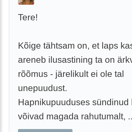
Tere!
Kõige tähtsam on, et laps ka
areneb ilusastining ta on ärkv
rõõmus - järelikult ei ole tal
unepuudust.
Hapnikupuuduses sündinud 
võivad magada rahutumalt, ..