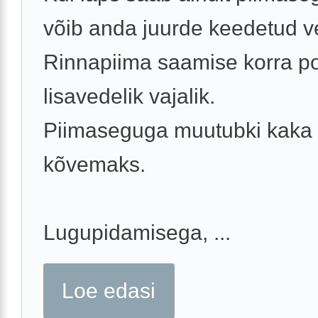
võib anda juurde keedetud ve
Rinnapiima saamise korra p
lisavedelik vajalik.
Piimaseguga muutubki kaka
kõvemaks.
Lugupidamisega, ...
Loe edasi