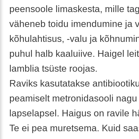
peensoole limaskesta, mille tag
väheneb toidu imendumine ja v
kõhulahtisus, -valu ja kõhnumin
puhul halb kaaluiive. Haigel lei
lamblia tsüste roojas.
Raviks kasutatakse antibiootik
peamiselt metronidasooli nagu 
lapselapsel. Haigus on ravile hä
Te ei pea muretsema. Kuid saa