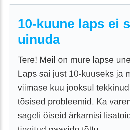
10-kuune laps ei 
uinuda
Tere! Meil on mure lapse une
Laps sai just 10-kuuseks ja 
viimase kuu jooksul tekkinu
tõsised probleemid. Ka vare
sageli öiseid ärkamisi lisatoi
tingitud gaaside tõttu, ...