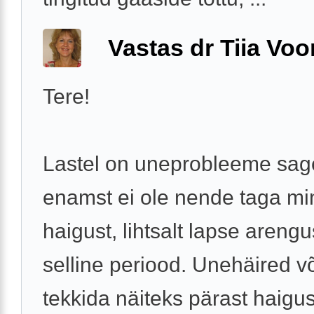
Vastas dr Tiia Voo
Tere!
Lastel on uneprobleeme sage
enamst ei ole nende taga mi
haigust, lihtsalt lapse areng
selline periood. Unehäired v
tekkida näiteks pärast haigus