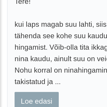
Tere!
kui laps magab suu lahti, siis
tähenda see kohe suu kaud
hingamist. Võib-olla tita ikka
nina kaudu, ainult suu on vei
Nohu korral on ninahingami
takistatud ja ...
Loe edasi