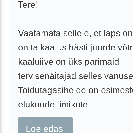
Tere!
Vaatamata sellele, et laps on
on ta kaalus hästi juurde võt
kaaluiive on üks parimaid
tervisenäitajad selles vanuse
Toidutagasiheide on esimest
elukuudel imikute ...
Loe edasi