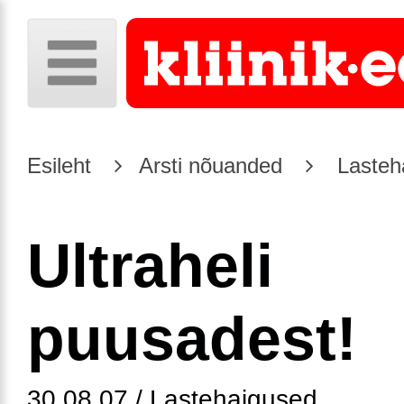
Esileht
Arsti nõuanded
Lasteh
Ultraheli
puusadest!
30.08.07 / Lastehaigused