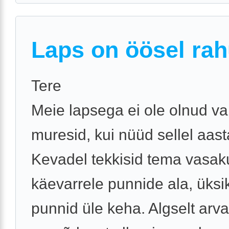
Laps on öösel rah
Tere
Meie lapsega ei ole olnud v
muresid, kui nüüd sellel aast
Kevadel tekkisid tema vasak
käevarrele punnide ala, üksi
punnid üle keha. Algselt arv