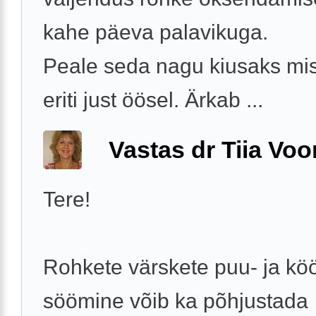
kahe päeva palavikuga.
Peale seda nagu kiusaks misk
eriti just öösel. Ärkab ...
Vastas dr Tiia Voo
Tere!
Rohkete värskete puu- ja köö
söömine võib ka põhjustada