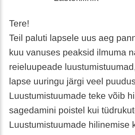
Tere!
Teil paluti lapsele uus aeg pan
kuu vanuses peaksid ilmuma n
reieluupeade luustumistuumad,
lapse uuringu järgi veel puudus
Luustumistuumade teke võib hi
sagedamini poistel kui tüdrukut
Luustumistuumade hilinemise k