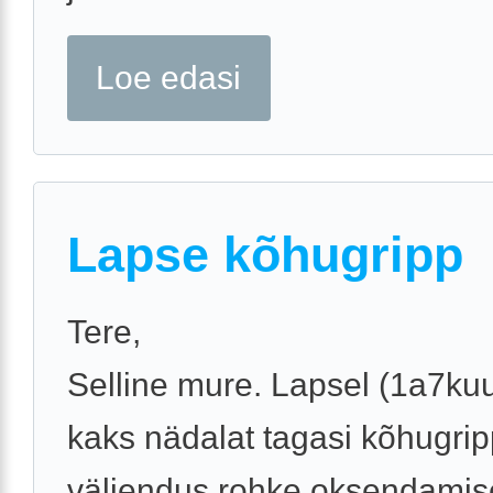
Loe edasi
Lapse kõhugripp
Tere,
Selline mure. Lapsel (1a7kuu
kaks nädalat tagasi kõhugrip
väljendus rohke oksendamis