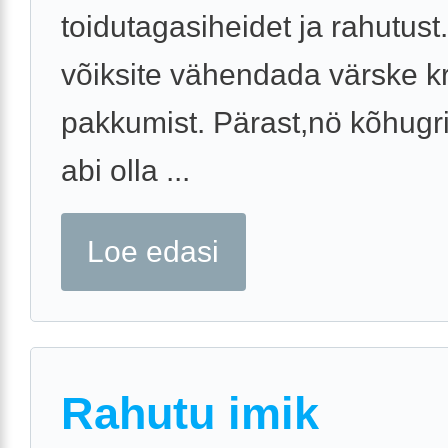
toidutagasiheidet ja rahutust
võiksite vähendada värske k
pakkumist. Pärast,nö kõhugri
abi olla ...
Loe edasi
Rahutu imik