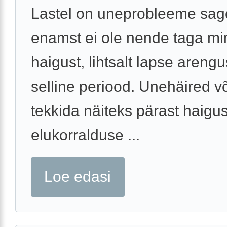
Lastel on uneprobleeme sage
enamst ei ole nende taga mi
haigust, lihtsalt lapse areng
selline periood. Unehäired v
tekkida näiteks pärast haigus
elukorralduse ...
Loe edasi