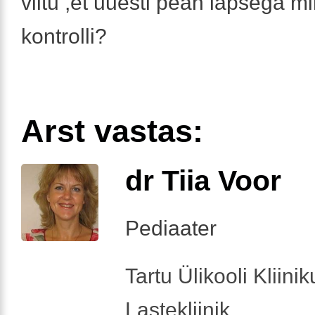
viltu ,et uuesti pean lapsega 
kontrolli?
Arst vastas:
dr Tiia Voor
Pediaater
Tartu Ülikooli Kliini
Lastekliinik