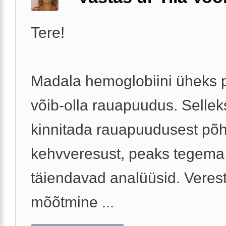
Tere!
Madala hemoglobiini üheks 
võib-olla rauapuudus. Selleks
kinnitada rauapuudusest põh
kehvveresust, peaks tegem
täiendavad analüüsid. Veres
mõõtmine ...