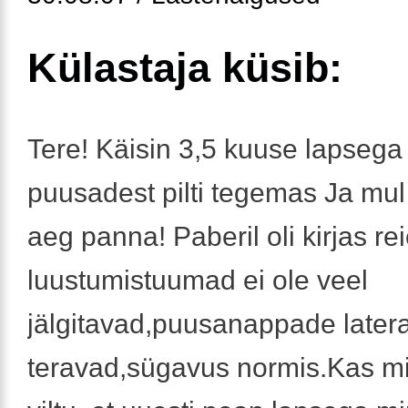
Külastaja küsib:
Tere! Käisin 3,5 kuuse lapsega 
puusadest pilti tegemas Ja mul
aeg panna! Paberil oli kirjas r
luustumistuumad ei ole veel
jälgitavad,puusanappade later
teravad,sügavus normis.Kas m