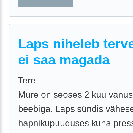
Laps niheleb terve
ei saa magada
Tere
Mure on seoses 2 kuu vanu
beebiga. Laps sündis vähes
hapnikupuuduses kuna pres