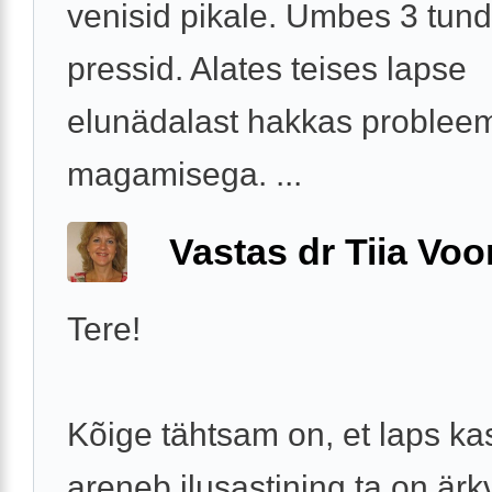
venisid pikale. Umbes 3 tund
pressid. Alates teises lapse
elunädalast hakkas problee
magamisega. ...
Vastas dr Tiia Voo
Tere!
Kõige tähtsam on, et laps ka
areneb ilusastining ta on ärkv