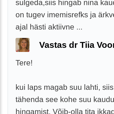
sulgeda,siis hingab nina kau
on tugev imemisrefks ja ärkv
ajal hästi aktiivne ...
Vastas dr Tiia Voo
Tere!
kui laps magab suu lahti, siis
tähenda see kohe suu kaud
hingamist. Võib-olla tita ikka