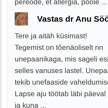
pereõde, et allergia, poole ...
Vastas dr Anu Söö
Tere ja aitäh küsimast!
Tegemist on tõenäoliselt nn
unepaanikaga, mis sageli es
selles vanuses lastel. Unep
tekib unefaaside vaheldumise
Lapse aju töötab läbi päeval
ja kuna ...