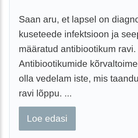
Saan aru, et lapsel on diagn
kuseteede infektsioon ja see
määratud antibiootikum ravi.
Antibiootikumide kõrvaltoime
olla vedelam iste, mis taand
ravi lõppu. ...
Loe edasi