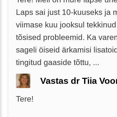
Laps sai just 10-kuuseks ja 
viimase kuu jooksul tekkinu
tõsised probleemid. Ka vare
sageli öiseid ärkamisi lisatoi
tingitud gaaside tõttu, ...
Vastas dr Tiia Voo
Tere!