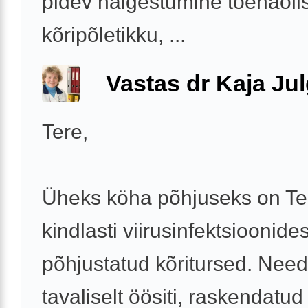
pidev haigestumine tõenäolis
kõripõletikku, ...
Vastas dr Kaja Ju
Tere,
Üheks köha põhjuseks on Tei
kindlasti viirusinfektsioonides
põhjustatud kõritursed. Need
tavaliselt öösiti, raskendatud