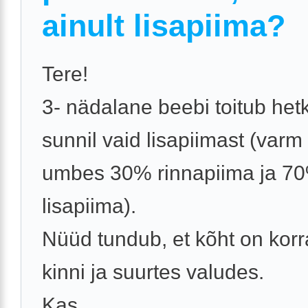
ainult lisapiima?
Tere!
3- nädalane beebi toitub het
sunnil vaid lisapiimast (varm
umbes 30% rinnapiima ja 7
lisapiima).
Nüüd tundub, et kõht on korra
kinni ja suurtes valudes.
Kas ...