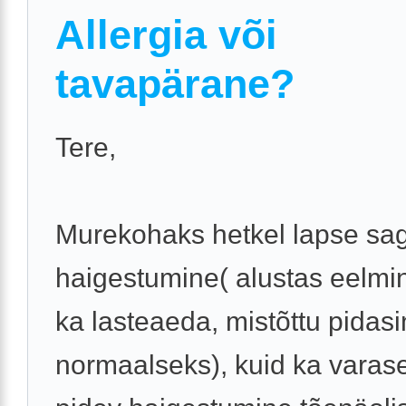
Allergia või
tavapärane?
Tere,
Murekohaks hetkel lapse sa
haigestumine( alustas eelmi
ka lasteaeda, mistõttu pidasi
normaalseks), kuid ka varase