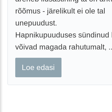
rõõmus - järelikult ei ole tal
unepuudust.
Hapnikupuuduses sündinud 
võivad magada rahutumalt, ..
Loe edasi