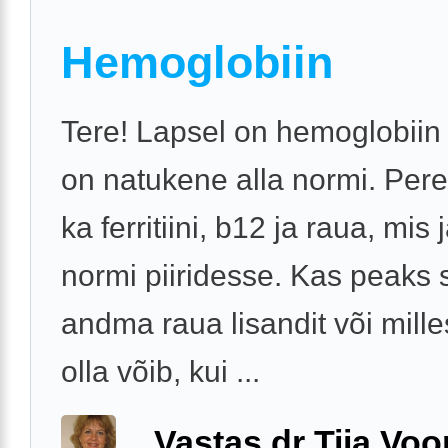
Hemoglobiin
Tere! Lapsel on hemoglobiin
on natukene alla normi. Pere
ka ferritiini, b12 ja raua, mis
normi piiridesse. Kas peaks s
andma raua lisandit või mille
olla võib, kui ...
Vastas dr Tiia Voo