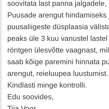
soovitata last panna jalgadele,
Puusade arengut hindamiseks 
puusaliigeste düsplaasia välis
peaks üle 3 kuu vanustel laste
röntgen ülesvõtte vaagnast, mill
saab kõige paremini hinnata 
arengut, reieluupea luustumist.
Kindlasti minge kontrolli.
Edu soovides,
Tiia Voor