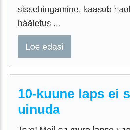
sissehingamine, kaasub hau
hääletus ...
Loe edasi
10-kuune laps ei 
uinuda
Tere! Meil on mure lapse une