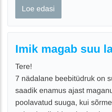
Loe edasi
Imik magab suu la
Tere!
7 nädalane beebitüdruk on s
saadik enamus ajast magan
poolavatud suuga, kui sõrm