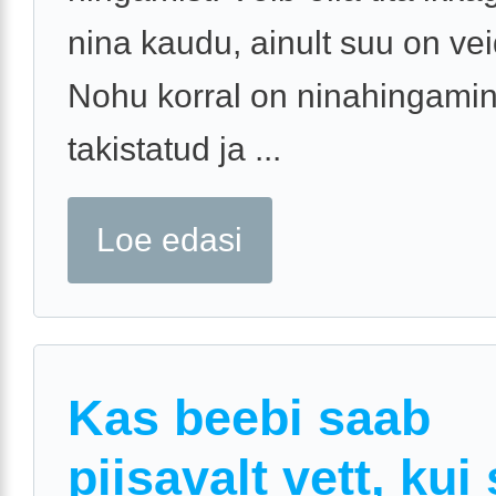
nina kaudu, ainult suu on vei
Nohu korral on ninahingami
takistatud ja ...
Loe edasi
Kas beebi saab
piisavalt vett, kui