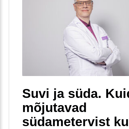
Suvi ja süda. Ku
mõjutavad
südametervist k