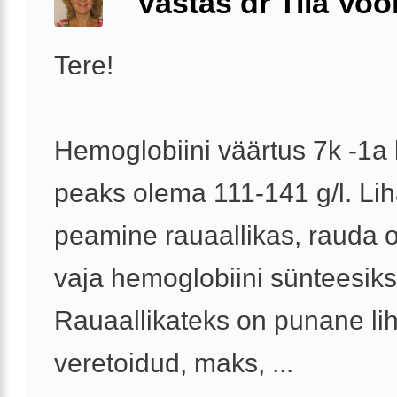
Vastas dr Tiia Voo
Tere!
Hemoglobiini väärtus 7k -1a 
peaks olema 111-141 g/l. Li
peamine rauaallikas, rauda 
vaja hemoglobiini sünteesiks
Rauaallikateks on punane lih
veretoidud, maks, ...