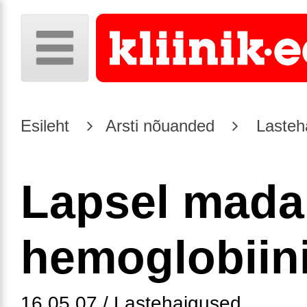
Esileht
Arsti nõuanded
Lasteh
Lapsel mada
hemoglobiin
16.05.07 / Lastehaigused