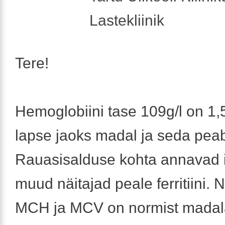
Lastekliinik
Tere!
Hemoglobiini tase 109g/l on 1,
lapse jaoks madal ja seda pea
Rauasisalduse kohta annavad i
muud näitajad peale ferritiini. N
MCH ja MCV on normist madal