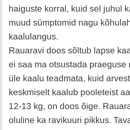
haiguste korral, kuid sel juhul
muud sümptomid nagu kõhulah
kaalulangus.
Rauaravi doos sõltub lapse ka
ei saa ma otsustada praeguse 
üle kaalu teadmata, kuid arvest
keskmiselt kaalub pooleteist a
12-13 kg, on doos õige. Rauar
oluline ka ravikuuri pikkus. Tava