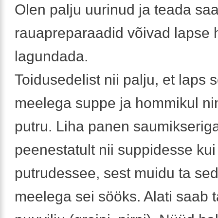
Olen palju uurinud ja teada saa
rauapreparaadid võivad lapse
lagundada.
Toidusedelist nii palju, et laps
meelega suppe ja hommikul nin
putru. Liha panen saumikserig
peenestatult nii suppidesse kui
putrudessee, sest muidu ta se
meelega sei sööks. Alati saab t