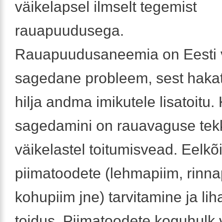
väikelapsel ilmselt tegemist
rauapuudusega.
Rauapuudusaneemia on Eesti v
sagedane probleem, sest hakat
hilja andma imikutele lisatoitu.
sagedamini on rauavaguse tek
väikelastel toitumisvead. Eelkõi
piimatoodete (lehmapiim, rinnap
kohupiim jne) tarvitamine ja li
toidus. Piimatoodete koguhulk v