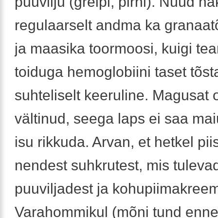
puuvilju (greipi, pirni). Nüüd h
regulaarselt andma ka granaa
ja maasika toormoosi, kuigi tea
toiduga hemoglobiini taset tõst
suhteliselt keeruline. Magusat
vältinud, seega laps ei saa mai
isu rikkuda. Arvan, et hetkel pi
nendest suhkrutest, mis tuleva
puuviljadest ja kohupiimakreem
Varahommikul (mõni tund enn