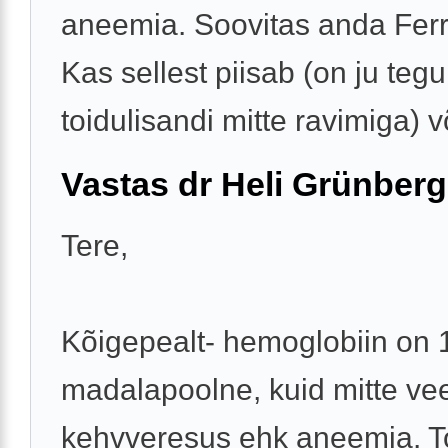
aneemia. Soovitas anda Fer
Kas sellest piisab (on ju tegu
toidulisandi mitte ravimiga) võ
Vastas dr Heli Grünberg
Tere,
Kõigepealt- hemoglobiin on 1
madalapoolne, kuid mitte ve
kehvveresus ehk aneemia. To