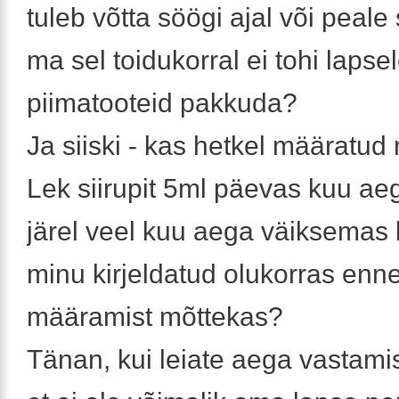
tuleb võtta söögi ajal või peale
ma sel toidukorral ei tohi lapse
piimatooteid pakkuda?
Ja siiski - kas hetkel määratud
Lek siirupit 5ml päevas kuu aeg
järel veel kuu aega väiksemas
minu kirjeldatud olukorras enne f
määramist mõttekas?
Tänan, kui leiate aega vastami