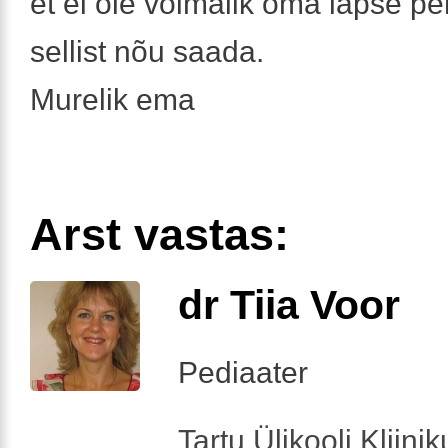
et ei ole võimalik oma lapse per
sellist nõu saada.
Murelik ema
Arst vastas:
dr Tiia Voor
Pediaater
Tartu Ülikooli Kliini