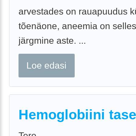
arvestades on rauapuudus kü
tõenäone, aneemia on selles
järgmine aste. ...
Loe edasi
Hemoglobiini tas
Tere