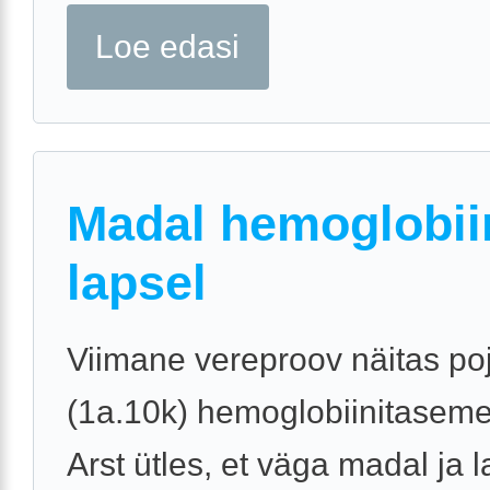
Loe edasi
Madal hemoglobii
lapsel
Viimane vereproov näitas po
(1a.10k) hemoglobiinitaseme
Arst ütles, et väga madal ja 