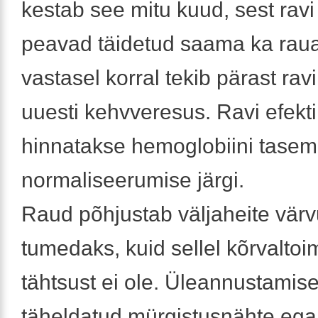
kestab see mitu kuud, sest ravi
peavad täidetud saama ka rau
vastasel korral tekib pärast rav
uuesti kehvveresus. Ravi efekti
hinnatakse hemoglobiini tase
normaliseerumise järgi.
Raud põhjustab väljaheite vär
tumedaks, kuid sellel kõrvaltoime
tähtsust ei ole. Üleannustamisel
täheldatud mürgistusnähte ega