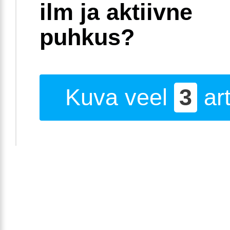
ilm ja aktiivne
puhkus?
Kuva veel
3
art