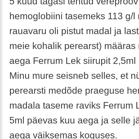
5 kuud tagasi tehtud vereproov
hemoglobiini tasemeks 113 g/l 
rauavaru oli pistut madal ja last
meie kohalik perearst) määras 
aega Ferrum Lek siirupit 2,5ml
Minu mure seisneb selles, et 
perearsti medõde praeguse he
madala taseme raviks Ferrum Le
5ml päevas kuu aega ja selle jä
aega väiksemas koguses.