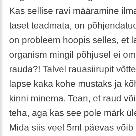
Kas sellise ravi määramine ilma f
taset teadmata, on põhjendatud
on probleem hoopis selles, et 
organism mingil põhjusel ei o
rauda?! Talvel rauasiirupit võt
lapse kaka kohe mustaks ja kõ
kinni minema. Tean, et raud võ
teha, aga kas see pole märk ül
Mida siis veel 5ml päevas võib 