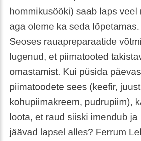
hommikusööki) saab laps veel 
aga oleme ka seda lõpetamas.
Seoses rauapreparaatide võtmi
lugenud, et piimatooted takist
omastamist. Kui püsida päeva
piimatoodete sees (keefir, juust
kohupiimakreem, pudrupiim), k
loota, et raud siiski imendub j
jäävad lapsel alles? Ferrum Lek