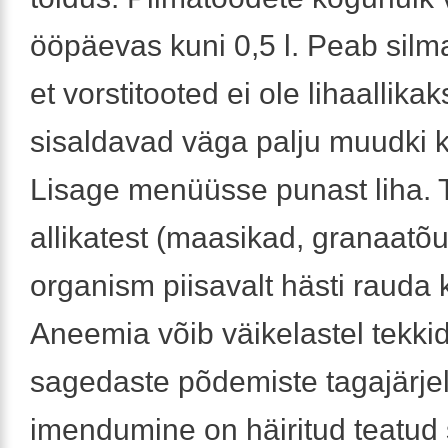
ööpäevas kuni 0,5 l. Peab sil
et vorstitooted ei ole lihaallika
sisaldavad väga palju muudki ku
Lisage menüüsse punast liha. 
allikatest (maasikad, granaatõu
organism piisavalt hästi rauda k
Aneemia võib väikelastel tekki
sagedaste põdemiste tagajärje
imendumine on häiritud teatud 