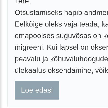
Tere,
Otsustamiseks napib andmei
Eelkõige oleks vaja teada, k
emapoolses suguvõsas on ke
migreeni. Kui lapsel on oks
peavalu ja kõhuvaluhoogude 
ülekaalus oksendamine, võiks
Loe edasi