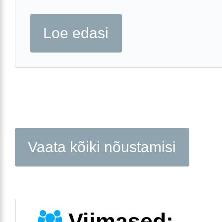
Loe edasi
Vaata kõiki nõustamisi
Viimased: