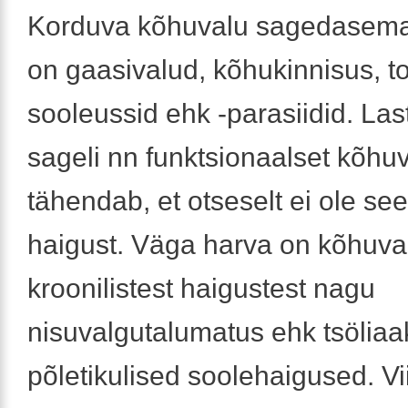
Korduva kõhuvalu sagedasem
on gaasivalud, kõhukinnisus, to
sooleussid ehk -parasiidid. Las
sageli nn funktsionaalset kõhuv
tähendab, et otseselt ei ole see
haigust. Väga harva on kõhuval
kroonilistest haigustest nagu
nisuvalgutalumatus ehk tsöliaa
põletikulised soolehaigused. V