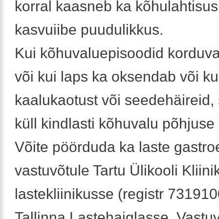
korral kaasneb ka kõhulahtisus,
kasvuiibe puudulikkus.
Kui kõhuvaluepisoodid korduva
või kui laps ka oksendab või kui
kaalukaotust või seedehäireid, 
küll kindlasti kõhuvalu põhjuse
Võite pöörduda ka laste gastro
vastuvõtule Tartu Ülikooli Kliin
lastekliinikusse (registr 731910
Tallinna Lastehaiglasse. Vastu