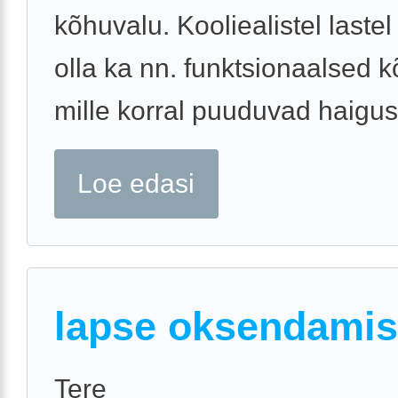
kõhuvalu. Kooliealistel lastel
olla ka nn. funktsionaalsed 
mille korral puuduvad haigusl
Loe edasi
lapse oksendami
Tere