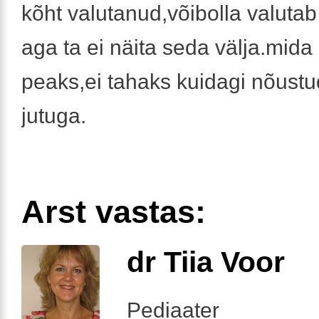
kõht valutanud,võibolla valuta
aga ta ei näita seda välja.mid
peaks,ei tahaks kuidagi nõustu
jutuga.
Arst vastas:
dr Tiia Voor
Pediaater