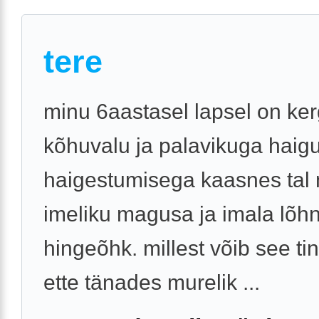
tere
minu 6aastasel lapsel on ke
kõhuvalu ja palavikuga haigus
haigestumisega kaasnes tal 
imeliku magusa ja imala lõh
hingeõhk. millest võib see tin
ette tänades murelik ...