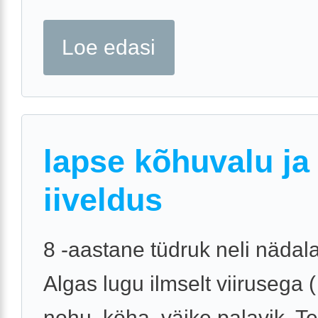
Loe edasi
lapse kõhuvalu ja
iiveldus
8 -aastane tüdruk neli nädala
Algas lugu ilmselt viirusega (
nohu, köha, väike palavik. Te