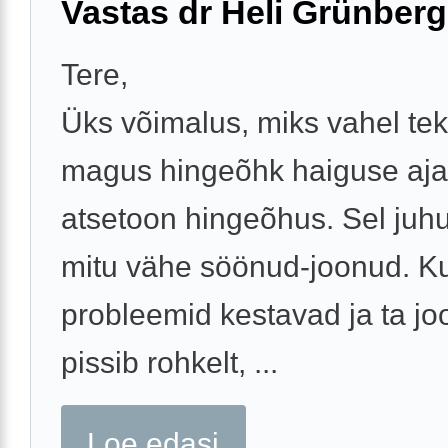
Vastas dr Heli Grünberg
Tere,
Üks võimalus, miks vahel tek
magus hingeõhk haiguse ajal
atsetoon hingeõhus. Sel juhu
mitu vähe söönud-joonud. Ku
probleemid kestavad ja ta jo
pissib rohkelt, ...
Loe edasi