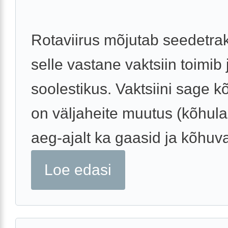
Rotaviirus mõjutab seedetrak
selle vastane vaktsiin toimib 
soolestikus. Vaktsiini sage k
on väljaheite muutus (kõhula
aeg-ajalt ka gaasid ja kõhuva
Loe edasi