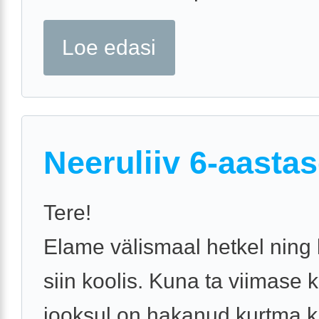
Loe edasi
Neeruliiv 6-aastas
Tere!
Elame välismaal hetkel ning 
siin koolis. Kuna ta viimase 
jooksul on hakanud kurtma k