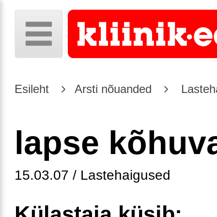
Esileht
Arsti nõuanded
Lasteh
lapse kõhuv
15.03.07 / Lastehaigused
Külastaja küsib: