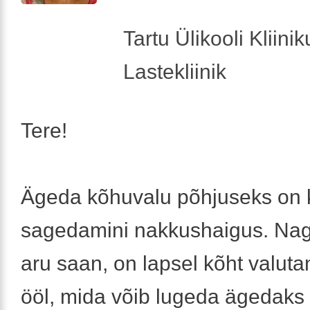
Tartu Ülikooli Kliini
Lastekliinik
Tere!
Ägeda kõhuvalu põhjuseks on 
sagedamini nakkushaigus. Nagu
aru saan, on lapsel kõht valut
ööl, mida võib lugeda ägedaks