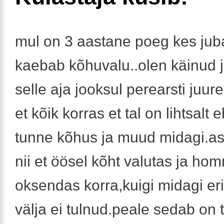
mul on 3 aastane poeg kes jub
kaebab kõhuvalu..olen käinud 
selle aja jooksul perearsti juure
et kõik korras et tal on lihtsal
tunne kõhus ja muud midagi.asi
nii et öösel kõht valutas ja ho
oksendas korra,kuigi midagi erit
välja ei tulnud.peale sedab on t