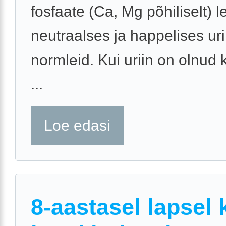
fosfaate (Ca, Mg põhiliselt) l
neutraalses ja happelises uri
normleid. Kui uriin on olnud
...
Loe edasi
8-aastasel lapsel 