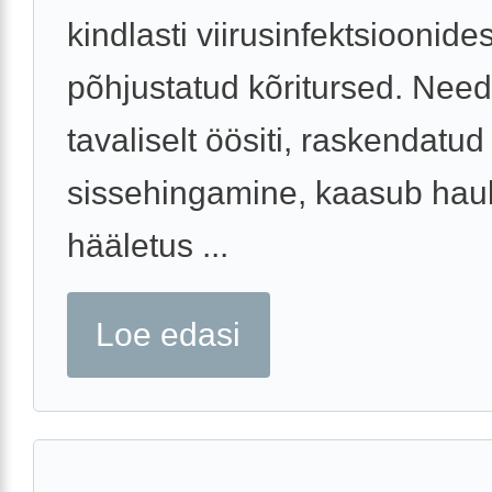
kindlasti viirusinfektsioonides
põhjustatud kõritursed. Need
tavaliselt öösiti, raskendatud
sissehingamine, kaasub hau
hääletus ...
Loe edasi