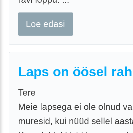
Loe edasi
Laps on öösel rah
Tere
Meie lapsega ei ole olnud v
muresid, kui nüüd sellel aast