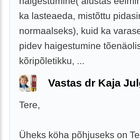
haigestumine( alustas eelmi
ka lasteaeda, mistõttu pidasi
normaalseks), kuid ka varase
pidev haigestumine tõenäolis
kõripõletikku, ...
Vastas dr Kaja Ju
Tere,
Üheks köha põhjuseks on Tei