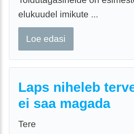
elukuudel imikute ...
Loe edasi
Laps niheleb terve
ei saa magada
Tere