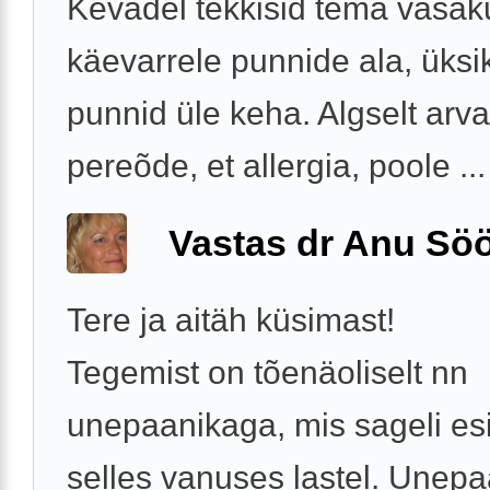
Kevadel tekkisid tema vasak
käevarrele punnide ala, üksi
punnid üle keha. Algselt arv
pereõde, et allergia, poole ...
Vastas dr Anu Söö
Tere ja aitäh küsimast!
Tegemist on tõenäoliselt nn
unepaanikaga, mis sageli es
selles vanuses lastel. Unep