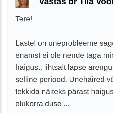
Vastas dr Tiia Voo
Tere!
Lastel on uneprobleeme sage
enamst ei ole nende taga mi
haigust, lihtsalt lapse areng
selline periood. Unehäired v
tekkida näiteks pärast haigus
elukorralduse ...