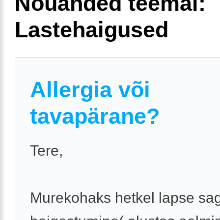
Nõuanded teemal:
Lastehaigused
Allergia või
tavapärane?
Tere,
Murekohaks hetkel lapse sa