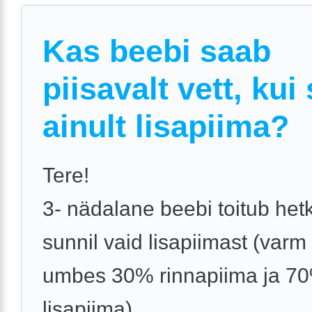
Kas beebi saab
piisavalt vett, kui
ainult lisapiima?
Tere!
3- nädalane beebi toitub het
sunnil vaid lisapiimast (varm
umbes 30% rinnapiima ja 7
lisapiima).