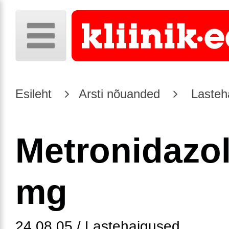
Esileht
Arsti nõuanded
Lasteh
Metronidazol
mg
24.08.05 / Lastehaigused