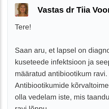
Vastas dr Tiia Voo
Tere!
Saan aru, et lapsel on diagn
kuseteede infektsioon ja see
määratud antibiootikum ravi.
Antibiootikumide kõrvaltoime
olla vedelam iste, mis taand
ravi lõppu. ...