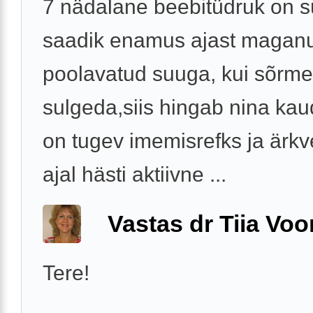
7 nädalane beebitüdruk on s
saadik enamus ajast magan
poolavatud suuga, kui sõrm
sulgeda,siis hingab nina kau
on tugev imemisrefks ja ärkv
ajal hästi aktiivne ...
Vastas dr Tiia Voo
Tere!