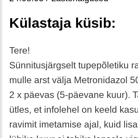
Külastaja küsib:
Tere!
Sünnitusjärgselt tupepõletiku ra
mulle arst välja Metronidazol 5
2 x päevas (5-päevane kuur). 
ütles, et infolehel on keeld ka
ravimit imetamise ajal, kuid lisas