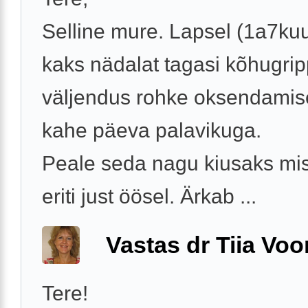
Selline mure. Lapsel (1a7kuu
kaks nädalat tagasi kõhugrip
väljendus rohke oksendamis
kahe päeva palavikuga.
Peale seda nagu kiusaks misk
eriti just öösel. Ärkab ...
Vastas dr Tiia Voo
Tere!