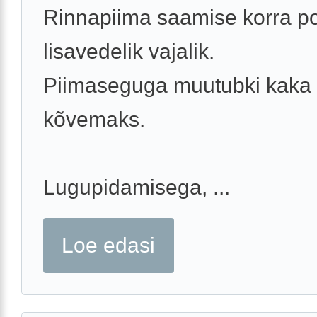
Rinnapiima saamise korra p
lisavedelik vajalik.
Piimaseguga muutubki kaka
kõvemaks.
Lugupidamisega, ...
Loe edasi