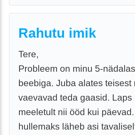
Rahutu imik
Tere,
Probleem on minu 5-nädala
beebiga. Juba alates teisest
vaevavad teda gaasid. Laps
meeletult nii ööd kui päevad
hullemaks läheb asi tavalisel