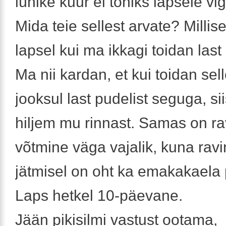
lühike kuur ei tohiks lapsele vi
Mida teie sellest arvate? Millise
lapsel kui ma ikkagi toidan las
Ma nii kardan, et kui toidan sel
jooksul last pudelist seguga, si
hiljem mu rinnast. Samas on ra
võtmine väga vajalik, kuna rav
jätmisel on oht ka emakakaela p
Laps hetkel 10-päevane.
Jään pikisilmi vastust ootama,