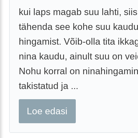
kui laps magab suu lahti, siis
tähenda see kohe suu kaud
hingamist. Võib-olla tita ikka
nina kaudu, ainult suu on vei
Nohu korral on ninahingami
takistatud ja ...
Loe edasi