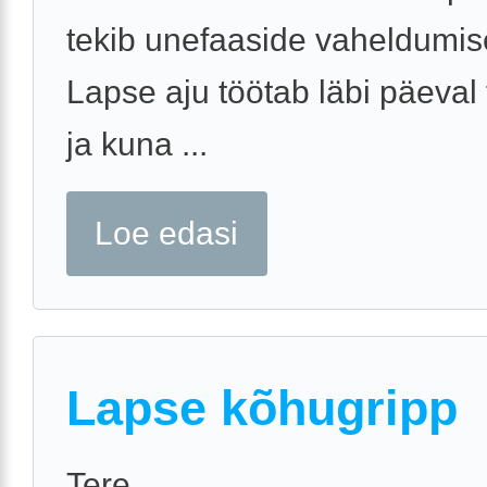
tekib unefaaside vaheldumise
Lapse aju töötab läbi päeval
ja kuna ...
Loe edasi
Lapse kõhugripp
Tere,