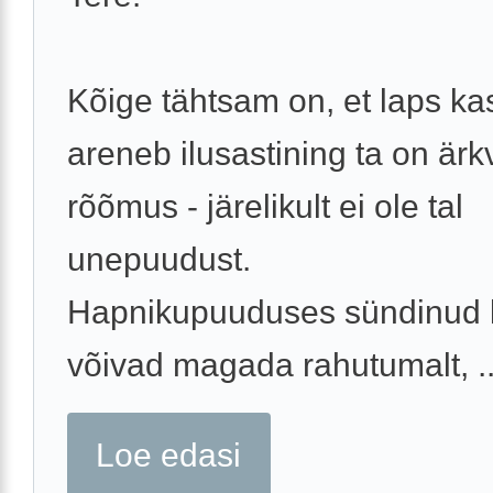
Kõige tähtsam on, et laps ka
areneb ilusastining ta on ärkv
rõõmus - järelikult ei ole tal
unepuudust.
Hapnikupuuduses sündinud 
võivad magada rahutumalt, ..
Loe edasi