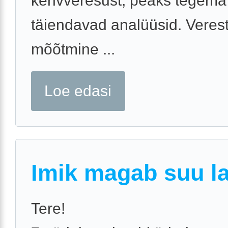
kehvveresust, peaks tegem
täiendavad analüüsid. Veres
mõõtmine ...
Loe edasi
Imik magab suu la
Tere!