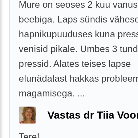
Mure on seoses 2 kuu vanu
beebiga. Laps sündis vähes
hapnikupuuduses kuna pres
venisid pikale. Umbes 3 tund
pressid. Alates teises lapse
elunädalast hakkas problee
magamisega. ...
Vastas dr Tiia Voo
Tere!