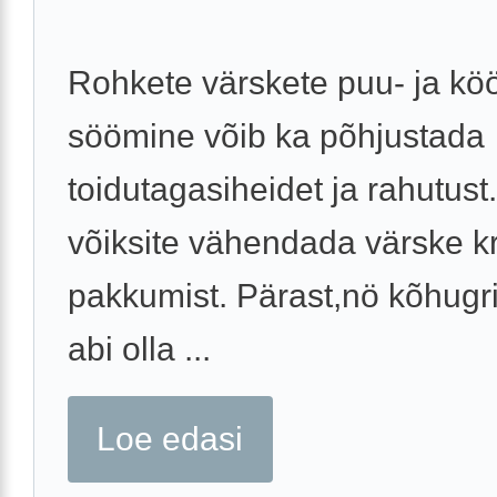
Rohkete värskete puu- ja köö
söömine võib ka põhjustada
toidutagasiheidet ja rahutust
võiksite vähendada värske k
pakkumist. Pärast,nö kõhugri
abi olla ...
Loe edasi