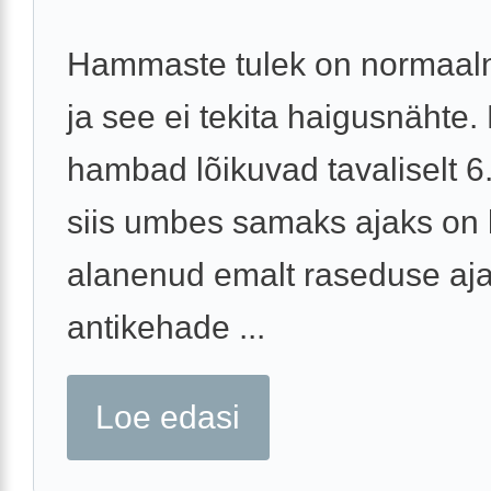
Hammaste tulek on normaal
ja see ei tekita haigusnähte
hambad lõikuvad tavaliselt 6.
siis umbes samaks ajaks on 
alanenud emalt raseduse aj
antikehade ...
Loe edasi