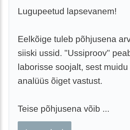
Lugupeetud lapsevanem!
Eelkõige tuleb põhjusena ar
siiski ussid. "Ussiproov" pe
laborisse soojalt, sest muidu 
analüüs õiget vastust.
Teise põhjusena võib ...