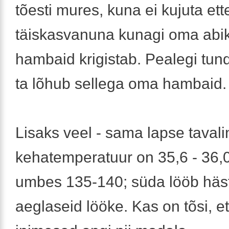
tõesti mures, kuna ei kujuta ette
täiskasvanuna kunagi oma abi
hambaid krigistab. Pealegi tund
ta lõhub sellega oma hambaid.
Lisaks veel - sama lapse tavali
kehatemperatuur on 35,6 - 36,
umbes 135-140; süda lööb häst
aeglaseid lööke. Kas on tõsi, e