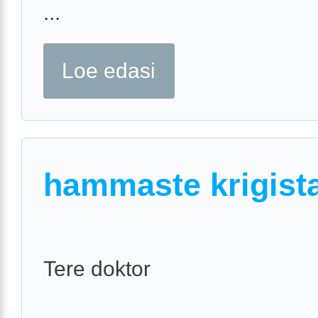
...
Loe edasi
hammaste krigist
Tere doktor