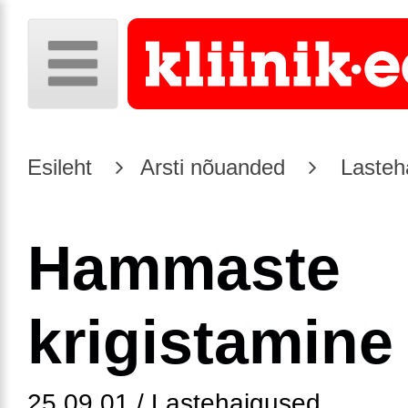
Esileht
Arsti nõuanded
Lasteh
Hammaste
krigistamine
25.09.01 / Lastehaigused