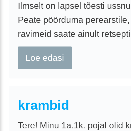
Ilmselt on lapsel tõesti ussnu
Peate pöörduma perearstile,
ravimeid saate ainult retsepti
Loe edasi
krambid
Tere! Minu 1a.1k. pojal olid 