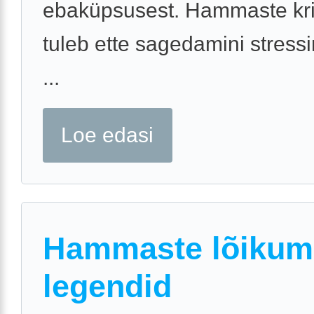
ebaküpsusest. Hammaste kri
tuleb ette sagedamini stress
...
Loe edasi
Hammaste lõikumi
legendid