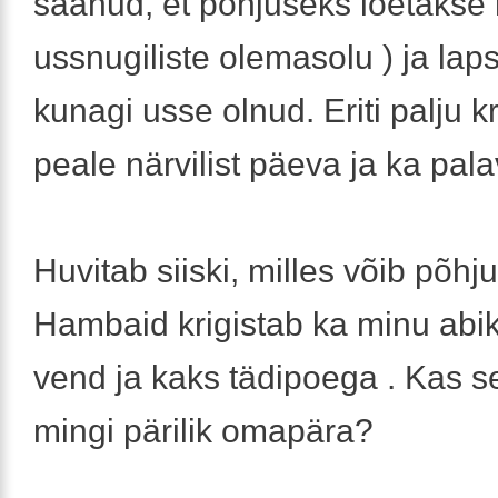
saanud, et põhjuseks loetakse 
ussnugiliste olemasolu ) ja laps
kunagi usse olnud. Eriti palju kr
peale närvilist päeva ja ka pala
Huvitab siiski, milles võib põhju
Hambaid krigistab ka minu abi
vend ja kaks tädipoega . Kas se
mingi pärilik omapära?