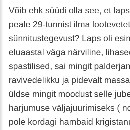
Võib ehk süüdi olla see, et lap
peale 29-tunnist ilma lootevete
sünnitustegevust? Laps oli esi
eluaastal väga närviline, lihase
spastilised, sai mingit palderja
ravivedelikku ja pidevalt mass
üldse mingit moodust selle jub
harjumuse väljajuurimiseks ( n
pole kordagi hambaid krigistan