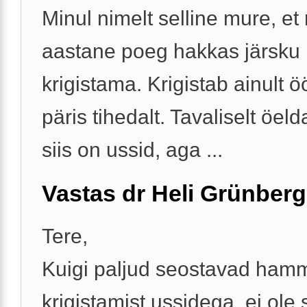
Minul nimelt selline mure, et
aastane poeg hakkas järsku
krigistama. Krigistab ainult ö
päris tihedalt. Tavaliselt öeld
siis on ussid, aga ...
Vastas dr Heli Grünberg
Tere,
Kuigi paljud seostavad ham
krigistamist ussidega, ei ole s