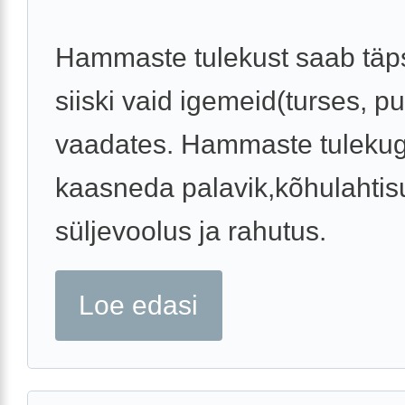
Hammaste tulekust saab täps
siiski vaid igemeid(turses, p
vaadates. Hammaste tulekug
kaasneda palavik,kõhulahtis
süljevoolus ja rahutus.
Loe edasi