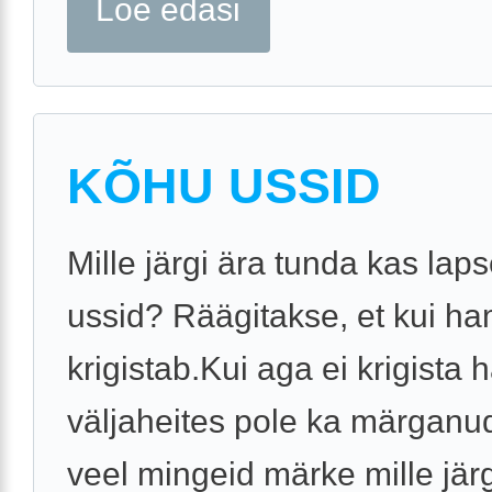
Loe edasi
KÕHU USSID
Mille järgi ära tunda kas laps
ussid? Räägitakse, et kui h
krigistab.Kui aga ei krigista
väljaheites pole ka märganu
veel mingeid märke mille järg