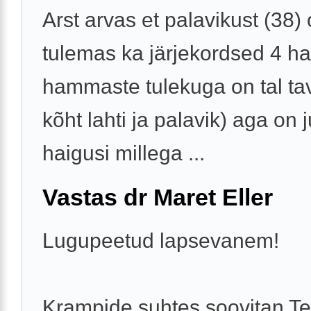
Arst arvas et palavikust (38) 
tulemas ka järjekordsed 4 h
hammaste tulekuga on tal tav
kõht lahti ja palavik) aga on j
haigusi millega ...
Vastas dr Maret Eller
Lugupeetud lapsevanem!
Krampide suhtes soovitan Te