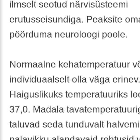
ilmselt seotud närvisüsteemi
erutusseisundiga. Peaksite o
pöörduma neuroloogi poole.
Normaalne kehatemperatuur v
individuaalselt olla väga erinev
Haiguslikuks temperatuuriks loe
37,0. Madala tavatemperatuuri
taluvad seda tunduvalt halvemi
palavikku alandavaid rohtusid 