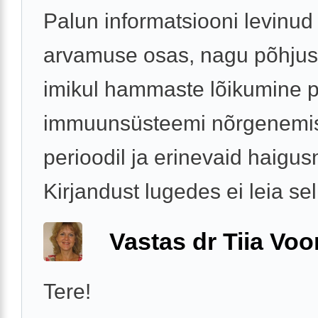
Palun informatsiooni levinud
arvamuse osas, nagu põhjus
imikul hammaste lõikumine p
immuunsüsteemi nõrgenemis
perioodil ja erinevaid haigus
Kirjandust lugedes ei leia sell
Vastas dr Tiia Voo
Tere!