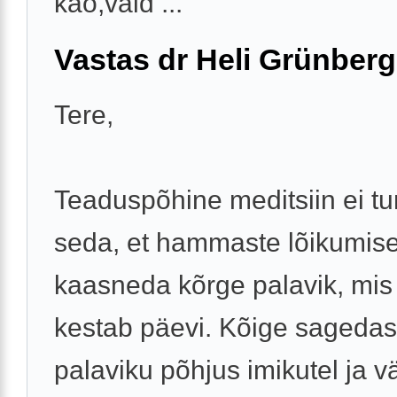
kao,vaid ...
Vastas dr Heli Grünberg
Tere,
Teaduspõhine meditsiin ei tu
seda, et hammaste lõikumis
kaasneda kõrge palavik, mis
kestab päevi. Kõige sageda
palaviku põhjus imikutel ja vä