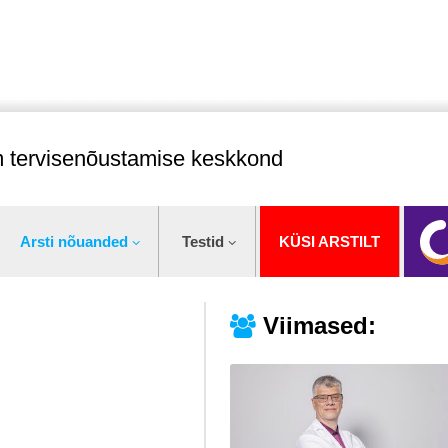
im tervisenõustamise keskkond
Arsti nõuanded
Testid
KÜSI ARSTILT
Viimased: