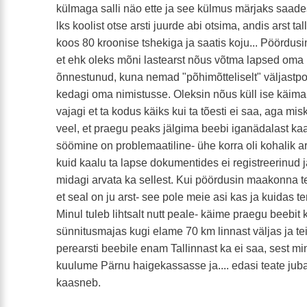
külmaga salli näo ette ja see külmus märjaks saade
lks koolist otse arsti juurde abi otsima, andis arst t
koos 80 kroonise tshekiga ja saatis koju... Pöörd
et ehk oleks mõni lastearst nõus võtma lapsed oma 
õnnestunud, kuna nemad "põhimõtteliselt" väljastpo
kedagi oma nimistusse. Oleksin nõus küll ise käima a
vajagi et ta kodus käiks kui ta tõesti ei saa, aga misk
veel, et praegu peaks jälgima beebi iganädalast kaa
söömine on problemaatiline- ühe korra oli kohalik a
kuid kaalu ta lapse dokumentides ei registreerinud ja
midagi arvata ka sellest. Kui pöördusin maakonna t
et seal on ju arst- see pole meie asi kas ja kuidas 
Minul tuleb lihtsalt nutt peale- käime praegu beebit
sünnitusmajas kugi elame 70 km linnast väljas ja 
perearsti beebile enam Tallinnast ka ei saa, sest min
kuulume Pärnu haigekassasse ja.... edasi teate juba
kaasneb.