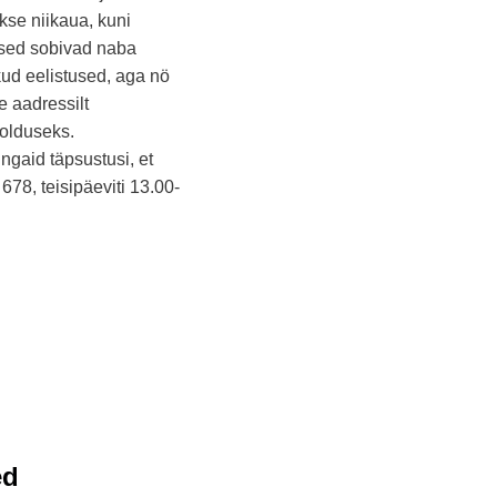
akse niikaua, kuni
sed sobivad naba
kud eelistused, aga nö
e aadressilt
olduseks.
ngaid täpsustusi, et
678, teisipäeviti 13.00-
ed