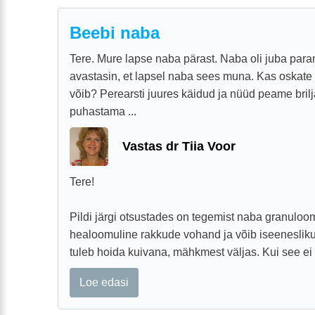
Beebi naba
Tere. Mure lapse naba pärast. Naba oli juba para
avastasin, et lapsel naba sees muna. Kas oskate 
võib? Perearsti juures käidud ja nüüd peame brilj
puhastama ...
Vastas dr Tiia Voor
Tere!
Pildi järgi otsustades on tegemist naba granuloo
healoomuline rakkude vohand ja võib iseeneslik
tuleb hoida kuivana, mähkmest väljas. Kui see ei t
Loe edasi