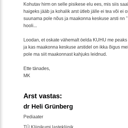
Kohutav hirm on selle pisikese elu ees, mis siis saab
haigeks jääb ja kohalik arst ütleb jälle ei tea või ei
suunama pole nõus ja maakonna keskuse arsti nn "ma
hooli...
Loodan, et oskate vähemalt öelda KUHU me peak
ja kas maakonna keskuse arstidel on ikka õigus meid
pole ma siit maakonnast kahjuks leidnud.
Ette tänades,
MK
Arst vastas:
dr Heli Grünberg
Pediaater
TÜ Kliinikumi lastekliinik