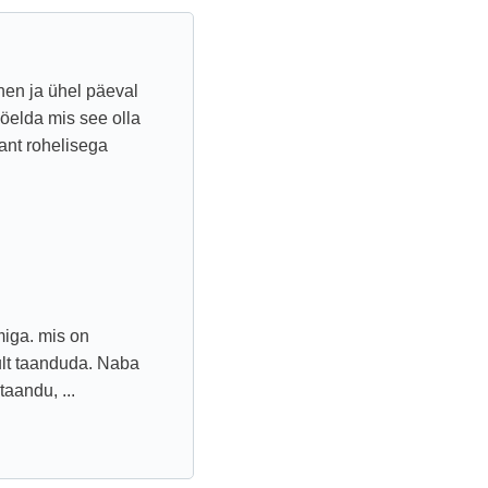
nen ja ühel päeval
öelda mis see olla
ant rohelisega
miga. mis on
ult taanduda. Naba
aandu, ...