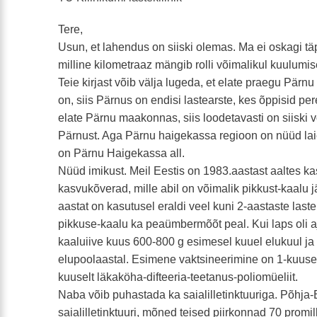
Tere,
Usun, et lahendus on siiski olemas. Ma ei oskagi täp
milline kilometraaz mängib rolli võimalikul kuulumis
Teie kirjast võib välja lugeda, et elate praegu Pärn
on, siis Pärnus on endisi lastearste, kes õppisid pere
elate Pärnu maakonnas, siis loodetavasti on siiski 
Pärnust. Aga Pärnu haigekassa regioon on nüüd lai
on Pärnu Haigekassa all.
Nüüd imikust. Meil Eestis on 1983.aastast aaltes ka
kasvukõverad, mille abil on võimalik pikkust-kaalu j
aastat on kasutusel eraldi veel kuni 2-aastaste last
pikkuse-kaalu ka peaümbermõõt peal. Kui laps oli aj
kaaluiive kuus 600-800 g esimesel kuuel elukuul ja
elupoolaastal. Esimene vaktsineerimine on 1-kuuselt
kuuselt läkaköha-difteeria-teetanus-poliomüeliit.
Naba võib puhastada ka saialilletinktuuriga. Põhja-E
saialilletinktuuri, mõned teised piirkonnad 70 promilli