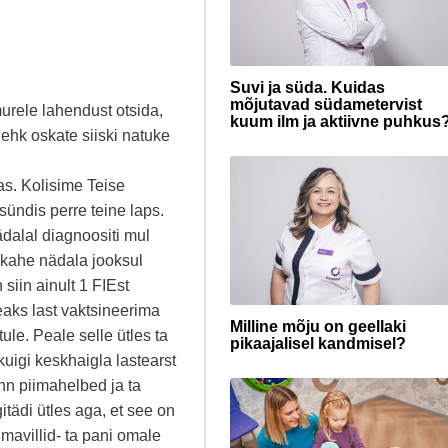
Suvi ja süda. Kuidas
mõjutavad südametervist
murele lahendust otsida,
kuum ilm ja aktiivne puhkus
 ehk oskate siiski natuke
as. Kolisime Teise
ündis perre teine laps.
dalal diagnoositi mul
i kahe nädala jooksul
siin ainult 1 FIEst
 peaks last vaktsineerima
Milline mõju on geellaki
ule. Peale selle ütles ta
pikaajalisel kandmisel?
kuigi keskhaigla lastearst
 nn piimahelbed ja ta
tädi ütles aga, et see on
mavillid- ta pani omale