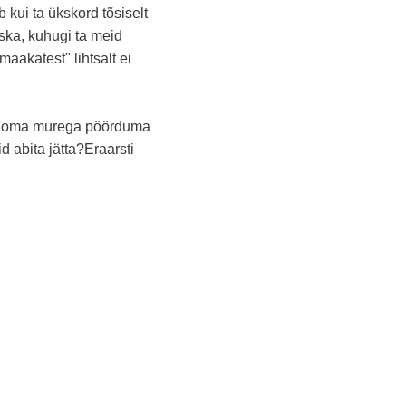
 kui ta ükskord tõsiselt
 oska, kuhugi ta meid
akatest" lihtsalt ei
s oma murega pöörduma
 abita jätta?Eraarsti