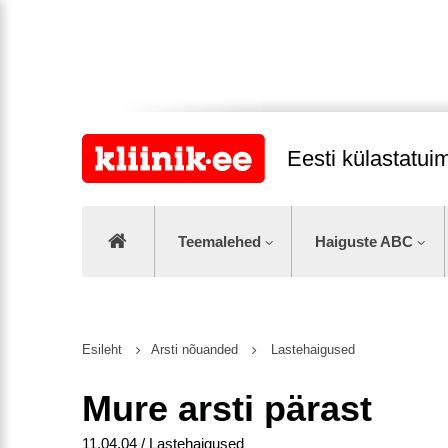
Eesti külastatu
Teemalehed
Haiguste ABC
Esileht
Arsti nõuanded
Lastehaigused
Mure arsti pärast
11.04.04 / Lastehaigused