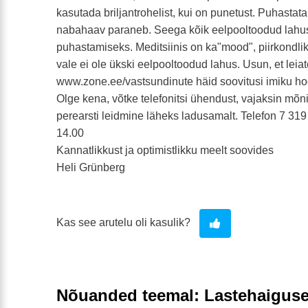
kasutada briljantrohelist, kui on punetust. Puhastat
nabahaav paraneb. Seega kõik eelpooltoodud lahu
puhastamiseks. Meditsiinis on ka"mood", piirkondli
vale ei ole ükski eelpooltoodud lahus. Usun, et leiat
www.zone.ee/vastsundinute häid soovitusi imiku ho
Olge kena, võtke telefonitsi ühendust, vajaksin mõni
perearsti leidmine läheks ladusamalt. Telefon 7 319 
14.00
Kannatlikkust ja optimistlikku meelt soovides
Heli Grünberg
Kas see arutelu oli kasulik?
Nõuanded teemal: Lastehaigus