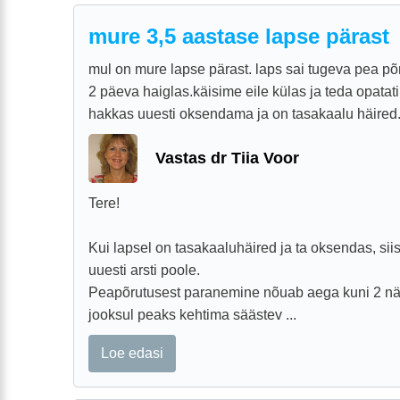
mure 3,5 aastase lapse pärast
mul on mure lapse pärast. laps sai tugeva pea põ
2 päeva haiglas.käisime eile külas ja teda opatati
hakkas uuesti oksendama ja on tasakaalu häired.
Vastas dr Tiia Voor
Tere!
Kui lapsel on tasakaaluhäired ja ta oksendas, si
uuesti arsti poole.
Peapõrutusest paranemine nõuab aega kuni 2 näd
jooksul peaks kehtima säästev ...
Loe edasi