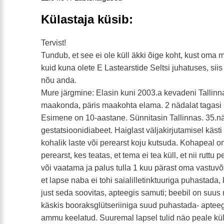
Külastaja küsib:
Tervist!
Tundub, et see ei ole küll äkki õige koht, kust oma 
kuid kuna olete E Lastearstide Seltsi juhatuses, siis
nõu anda.
Mure järgmine: Elasin kuni 2003.a kevadeni Tallinn
maakonda, päris maakohta elama. 2 nädalat tagasi s
Esimene on 10-aastane. Sünnitasin Tallinnas. 35.nä
gestatsioonidiabeet. Haiglast väljakirjutamisel käst
kohalik laste või perearst koju kutsuda. Kohapeal on 
perearst, kes teatas, et tema ei tea küll, et nii ruttu
või vaatama ja palus tulla 1 kuu pärast oma vastuvõt
et lapse naba ei tohi saialilletinktuuriga puhastada, 
just seda soovitas, apteegis samuti; beebil on suus
käskis booraksglütseriiniga suud puhastada- apteegi
ammu keelatud. Suuremal lapsel tulid näo peale kül