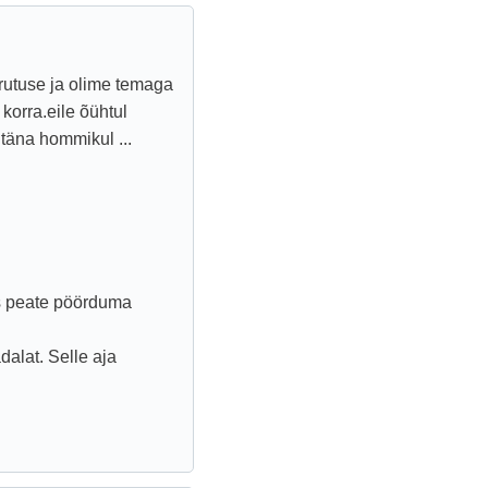
rutuse ja olime temaga
 korra.eile õühtul
täna hommikul ...
is peate pöörduma
alat. Selle aja