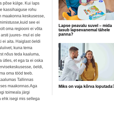
s põse külge. Kui laps
alle kassihaiguse rohu
usin maakonna keskusesse,
nimistusse,kuid see ei
Lapse peavalu suvel – mida
olt oma regiooni ei võta
tasub lapsevanemal tähele
panna?
rsti juures- mul ei ole
i ei aita. Haiglast öeldi
luiivet, kuna tema
rst nõus teda kaaluma,
 ütles, et ega ta ei oska
ervisekeskusesse, öeldi,
tema oma tööd teeb.
 kaalumas Tallinnas
teises maakonnas.Aga
Miks on vaja kõrva loputada
gi toimeala järgi
 ehk isegi mis sellega