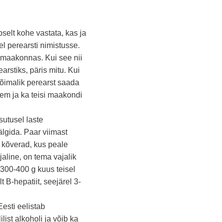
selt kohe vastata, kas ja
el perearsti nimistusse.
u maakonnas. Kui see nii
arstiks, päris mitu. Kui
võimalik perearst saada
em ja ka teisi maakondi
sutusel laste
älgida. Paar viimast
e kõverad, kus peale
aline, on tema vajalik
 300-400 g kuus teisel
 B-hepatiit, seejärel 3-
esti eelistab
list alkoholi ja võib ka