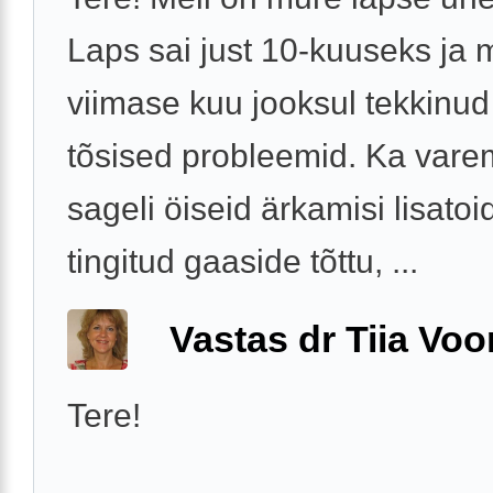
Laps sai just 10-kuuseks ja 
viimase kuu jooksul tekkinu
tõsised probleemid. Ka vare
sageli öiseid ärkamisi lisatoi
tingitud gaaside tõttu, ...
Vastas dr Tiia Voo
Tere!