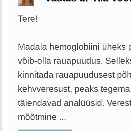
Tere!
Madala hemoglobiini üheks 
võib-olla rauapuudus. Selleks
kinnitada rauapuudusest põh
kehvveresust, peaks tegem
täiendavad analüüsid. Veres
mõõtmine ...