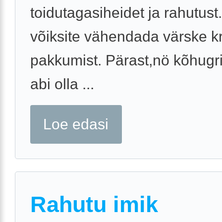
toidutagasiheidet ja rahutust
võiksite vähendada värske k
pakkumist. Pärast,nö kõhugri
abi olla ...
Loe edasi
Rahutu imik