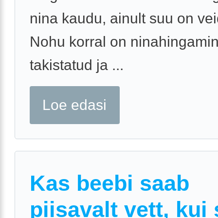
nina kaudu, ainult suu on vei
Nohu korral on ninahingami
takistatud ja ...
Loe edasi
Kas beebi saab
piisavalt vett, kui