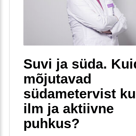
Suvi ja süda. Ku
mõjutavad
südametervist k
ilm ja aktiivne
puhkus?