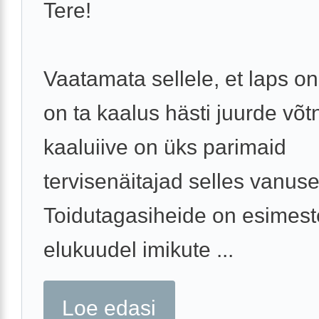
Tere!
Vaatamata sellele, et laps on
on ta kaalus hästi juurde võt
kaaluiive on üks parimaid
tervisenäitajad selles vanuse
Toidutagasiheide on esimest
elukuudel imikute ...
Loe edasi