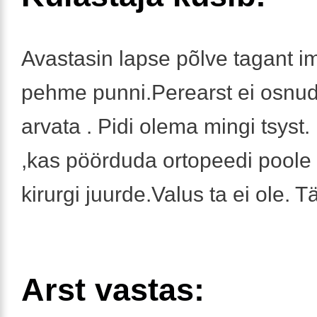
Avastasin lapse põlve tagant i
pehme punni.Perearst ei osnud
arvata . Pidi olema mingi tsyst
,kas pöörduda ortopeedi poole
kirurgi juurde.Valus ta ei ole. T
Arst vastas: