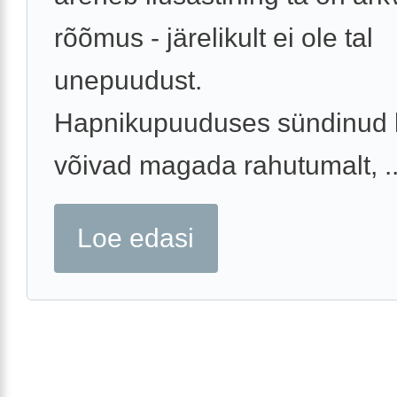
rõõmus - järelikult ei ole tal
unepuudust.
Hapnikupuuduses sündinud 
võivad magada rahutumalt, ..
Loe edasi