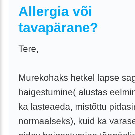
Allergia või
tavapärane?
Tere,
Murekohaks hetkel lapse sa
haigestumine( alustas eelmi
ka lasteaeda, mistõttu pidasi
normaalseks), kuid ka varase