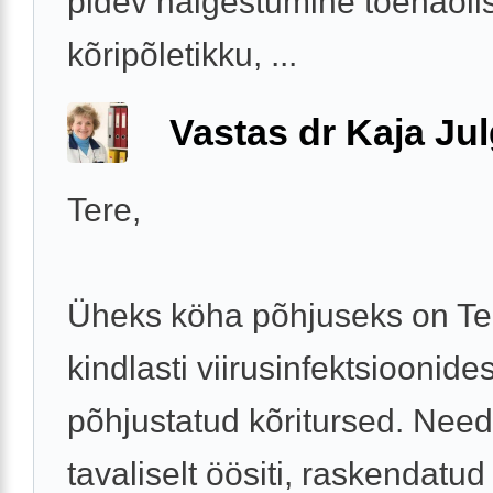
pidev haigestumine tõenäolis
kõripõletikku, ...
Vastas dr Kaja Ju
Tere,
Üheks köha põhjuseks on Tei
kindlasti viirusinfektsioonides
põhjustatud kõritursed. Need
tavaliselt öösiti, raskendatud