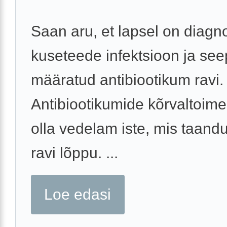
Saan aru, et lapsel on diagn
kuseteede infektsioon ja see
määratud antibiootikum ravi.
Antibiootikumide kõrvaltoime
olla vedelam iste, mis taand
ravi lõppu. ...
Loe edasi