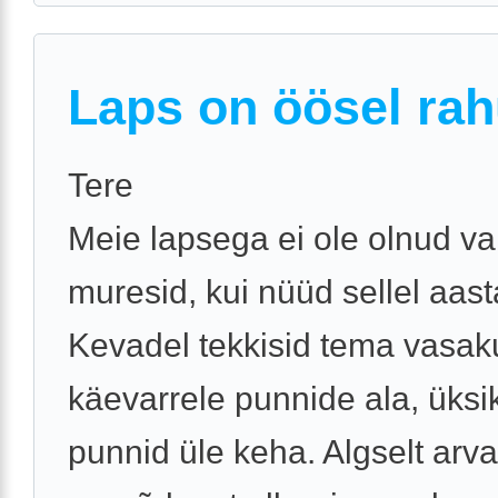
Laps on öösel rah
Tere
Meie lapsega ei ole olnud v
muresid, kui nüüd sellel aast
Kevadel tekkisid tema vasak
käevarrele punnide ala, üksi
punnid üle keha. Algselt arv