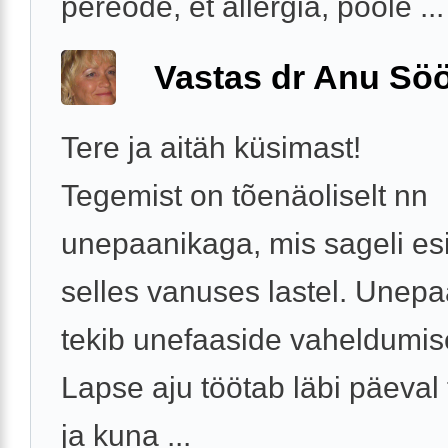
pereõde, et allergia, poole ...
Vastas dr Anu Söö
Tere ja aitäh küsimast!
Tegemist on tõenäoliselt nn
unepaanikaga, mis sageli es
selles vanuses lastel. Unep
tekib unefaaside vaheldumise
Lapse aju töötab läbi päeval
ja kuna ...