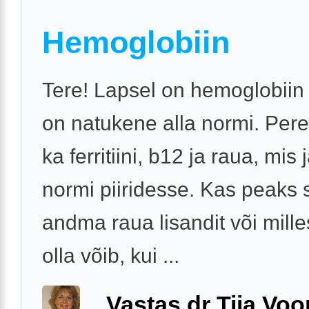
Hemoglobiin
Tere! Lapsel on hemoglobiin
on natukene alla normi. Pere
ka ferritiini, b12 ja raua, mis
normi piiridesse. Kas peaks s
andma raua lisandit või mille
olla võib, kui ...
Vastas dr Tiia Voo