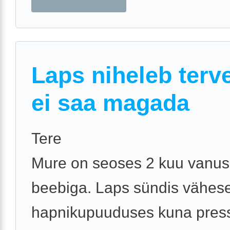
Laps niheleb terve
ei saa magada
Tere
Mure on seoses 2 kuu vanu
beebiga. Laps sündis vähes
hapnikupuuduses kuna pres