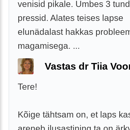
venisid pikale. Umbes 3 tund
pressid. Alates teises lapse
elunädalast hakkas problee
magamisega. ...
Vastas dr Tiia Voo
Tere!
Kõige tähtsam on, et laps ka
areneb ilusastining ta on ärkv