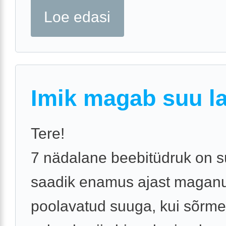
Loe edasi
Imik magab suu la
Tere!
7 nädalane beebitüdruk on s
saadik enamus ajast magan
poolavatud suuga, kui sõrm