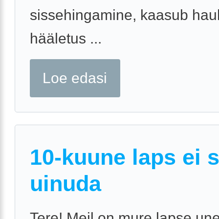
sissehingamine, kaasub hau
hääletus ...
Loe edasi
10-kuune laps ei 
uinuda
Tere! Meil on mure lapse une