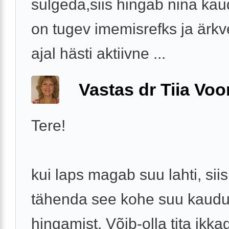
sulgeda,siis hingab nina kau
on tugev imemisrefks ja ärkv
ajal hästi aktiivne ...
Vastas dr Tiia Voo
Tere!
kui laps magab suu lahti, siis
tähenda see kohe suu kaud
hingamist. Võib-olla tita ikka