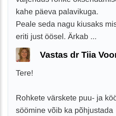
kahe päeva palavikuga.
Peale seda nagu kiusaks misk
eriti just öösel. Ärkab ...
Vastas dr Tiia Voo
Tere!
Rohkete värskete puu- ja köö
söömine võib ka põhjustada