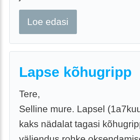
Loe edasi
Lapse kõhugripp
Tere,
Selline mure. Lapsel (1a7kuu
kaks nädalat tagasi kõhugrip
väljendus rohke oksendamis