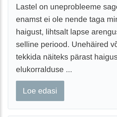
Lastel on uneprobleeme sage
enamst ei ole nende taga mi
haigust, lihtsalt lapse areng
selline periood. Unehäired v
tekkida näiteks pärast haigus
elukorralduse ...
Loe edasi