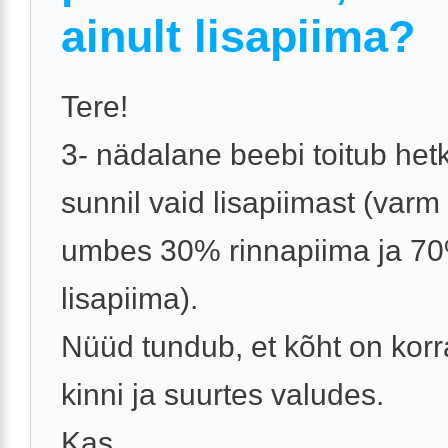
ainult lisapiima?
Tere!
3- nädalane beebi toitub het
sunnil vaid lisapiimast (varm
umbes 30% rinnapiima ja 7
lisapiima).
Nüüd tundub, et kõht on korra
kinni ja suurtes valudes.
Kas ...