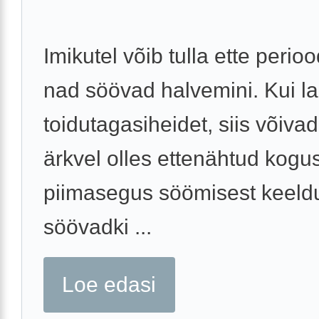
Imikutel võib tulla ette perioo
nad söövad halvemini. Kui l
toidutagasiheidet, siis võiva
ärkvel olles ettenähtud kogu
piimasegus söömisest keeld
söövadki ...
Loe edasi