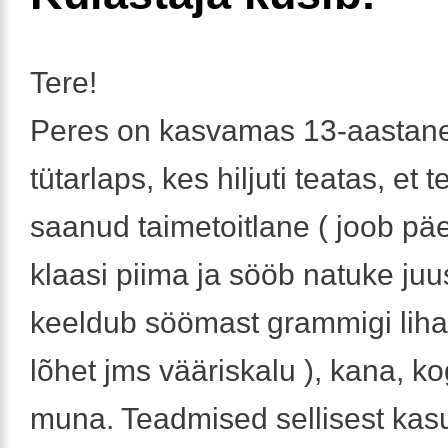
Tere!
Peres on kasvamas 13-aastane
tütarlaps, kes hiljuti teatas, et 
saanud taimetoitlane ( joob pä
klaasi piima ja sööb natuke juus
keeldub söömast grammigi liha,
lõhet jms vääriskalu ), kana, k
muna. Teadmised sellisest kasu