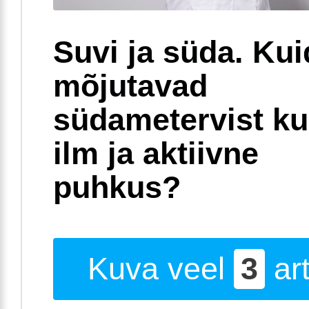
Suvi ja süda. Ku
mõjutavad
südametervist k
ilm ja aktiivne
puhkus?
Kuva veel
3
art