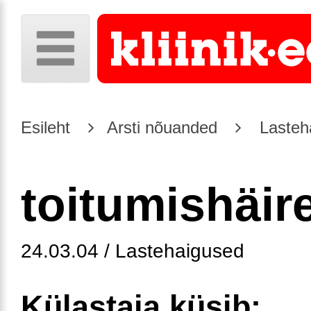
Esileht
Arsti nõuanded
Lasteh
toitumishäir
24.03.04 / Lastehaigused
Külastaja küsib: