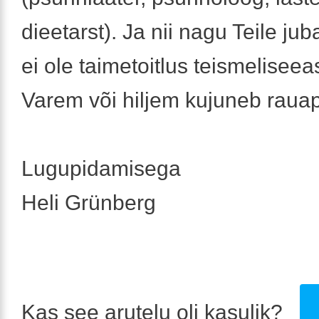
dieetarst). Ja nii nagu Teile jub
ei ole taimetoitlus teismeliseeas
Varem või hiljem kujuneb raua
Lugupidamisega
Heli Grünberg
Kas see arutelu oli kasulik?