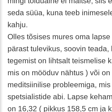
mingi toiduaine ei maitse, siis e
seda süüa, kuna teeb inimesel
kahju.
Olles tõsises mures oma lapse 
pärast tulevikus, soovin teada,
tegemist on lihtsalt teismelise k
mis on mööduv nähtus ) või on 
meditsiinilise probleemiga, mis
spetsialistide abi. Lapse keha
on 16,32 ( pikkus 158,5 cm ja ka