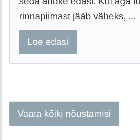
seda andke edasi. Kui aga t
rinnapiimast jääb väheks, ...
Loe edasi
Vaata kõiki nõustamisi