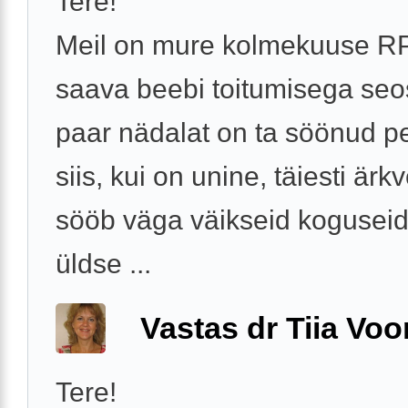
Tere!
Meil on mure kolmekuuse R
saava beebi toitumisega seo
paar nädalat on ta söönud p
siis, kui on unine, täiesti ärkv
sööb väga väikseid koguseid 
üldse ...
Vastas dr Tiia Voo
Tere!