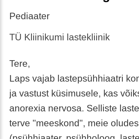
Pediaater
TÜ Kliinikumi lastekliinik
Tere,
Laps vajab lastepsühhiaatri kon
ja vastust küsimusele, kas võiks
anorexia nervosa. Selliste last
terve "meeskond", meie oludes
(psühhiaater, psühholoog, laste