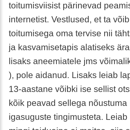
toitumisviisist pärinevad peami
internetist. Vestlused, et ta võib
toitumisega oma tervise nii täh
ja kasvamisetapis alatiseks ära
lisaks aneemiatele jms võimalik 
), pole aidanud. Lisaks leiab l
13-aastane võibki ise sellist ots
kõik peavad sellega nõustuma 
igasuguste tingimusteta. Leiab 