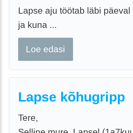
Lapse aju töötab läbi päeval
ja kuna ...
Loe edasi
Lapse kõhugripp
Tere,
Selline mure. Lapsel (1a7kuu