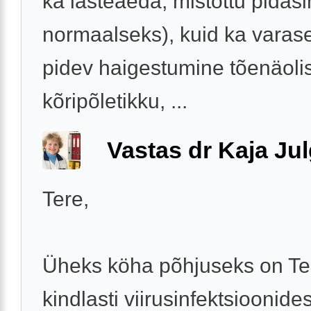
ka lasteaeda, mistõttu pidasi
normaalseks), kuid ka varase
pidev haigestumine tõenäolis
kõripõletikku, ...
Vastas dr Kaja Ju
Tere,
Üheks köha põhjuseks on Tei
kindlasti viirusinfektsioonides