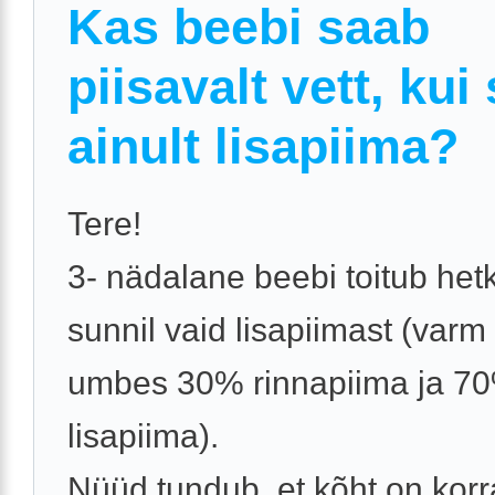
Kas beebi saab
piisavalt vett, kui
ainult lisapiima?
Tere!
3- nädalane beebi toitub het
sunnil vaid lisapiimast (varm
umbes 30% rinnapiima ja 7
lisapiima).
Nüüd tundub, et kõht on korra