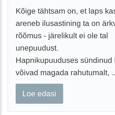
Kõige tähtsam on, et laps ka
areneb ilusastining ta on ärkv
rõõmus - järelikult ei ole tal
unepuudust.
Hapnikupuuduses sündinud 
võivad magada rahutumalt, ..
Loe edasi