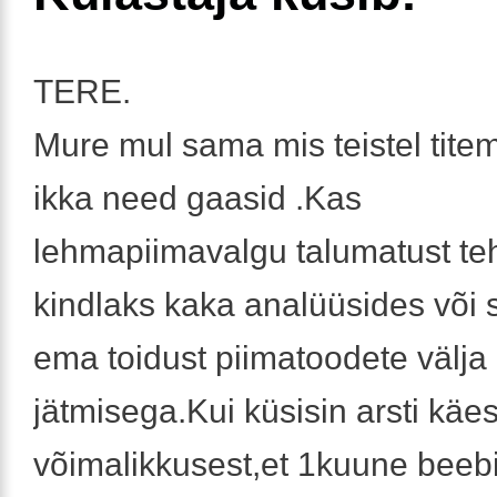
TERE.
Mure mul sama mis teistel tit
ikka need gaasid .Kas
lehmapiimavalgu talumatust te
kindlaks kaka analüüsides või si
ema toidust piimatoodete välja
jätmisega.Kui küsisin arsti käest
võimalikkusest,et 1kuune beeb