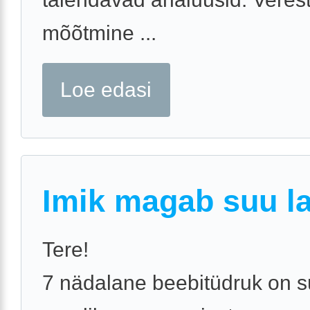
mõõtmine ...
Loe edasi
Imik magab suu la
Tere!
7 nädalane beebitüdruk on s