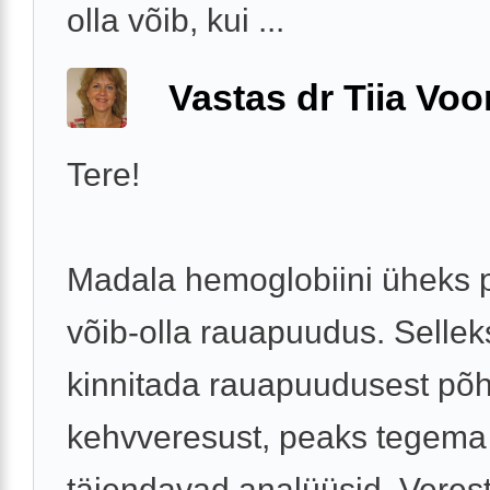
olla võib, kui ...
Vastas dr Tiia Voo
Tere!
Madala hemoglobiini üheks 
võib-olla rauapuudus. Selleks
kinnitada rauapuudusest põh
kehvveresust, peaks tegem
täiendavad analüüsid. Veres