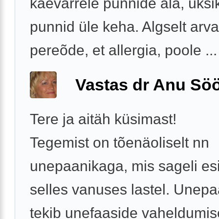
käevarrele punnide ala, üksi
punnid üle keha. Algselt arv
pereõde, et allergia, poole ...
Vastas dr Anu Söö
Tere ja aitäh küsimast!
Tegemist on tõenäoliselt nn
unepaanikaga, mis sageli es
selles vanuses lastel. Unep
tekib unefaaside vaheldumise