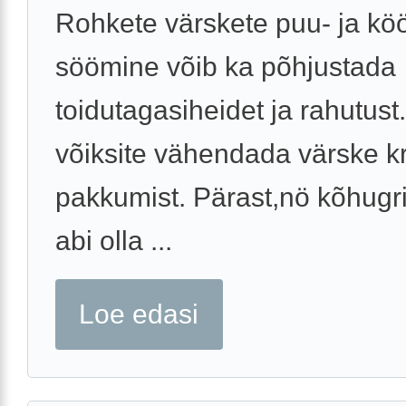
Rohkete värskete puu- ja köö
söömine võib ka põhjustada
toidutagasiheidet ja rahutust
võiksite vähendada värske k
pakkumist. Pärast,nö kõhugri
abi olla ...
Loe edasi