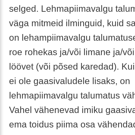
selged. Lehmapiimavalgu talu
väga mitmeid ilminguid, kuid 
on lehampiimavalgu talumatuse
roe rohekas ja/või limane ja/võ
löövet (või põsed karedad). Kui
ei ole gaasivaludele lisaks, on
lehmapiimavalgu talumatus vä
Vahel vähenevad imiku gaasiv
ema toidus piima osa vähendad