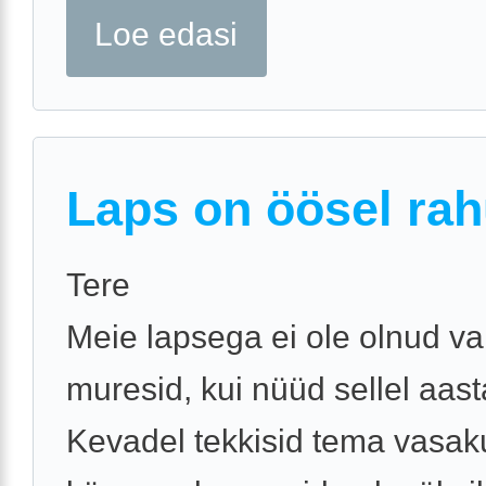
Loe edasi
Laps on öösel rah
Tere
Meie lapsega ei ole olnud v
muresid, kui nüüd sellel aast
Kevadel tekkisid tema vasak