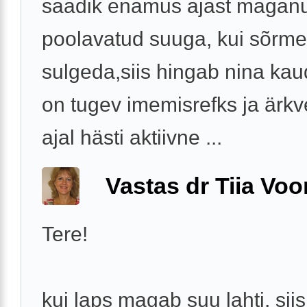
saadik enamus ajast magan
poolavatud suuga, kui sõrm
sulgeda,siis hingab nina kau
on tugev imemisrefks ja ärkv
ajal hästi aktiivne ...
Vastas dr Tiia Voo
Tere!
kui laps magab suu lahti, siis