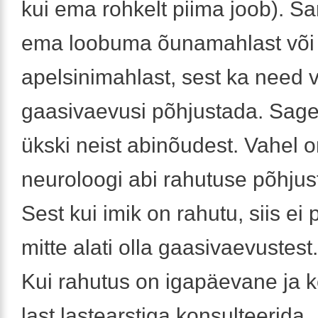
kui ema rohkelt piima joob). S
ema loobuma õunamahlast või
apelsinimahlast, sest ka need v
gaasivaevusi põhjustada. Sageli
ükski neist abinõudest. Vahel o
neuroloogi abi rahutuse põhjust
Sest kui imik on rahutu, siis ei
mitte alati olla gaasivaevustest.
Kui rahutus on igapäevane ja k
last lastearstiga konsulteerida.