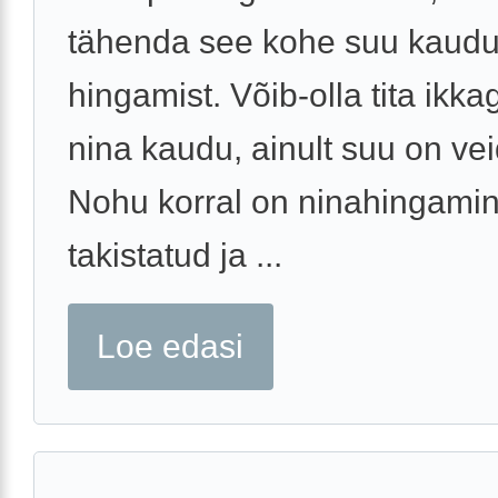
tähenda see kohe suu kaud
hingamist. Võib-olla tita ikka
nina kaudu, ainult suu on vei
Nohu korral on ninahingami
takistatud ja ...
Loe edasi