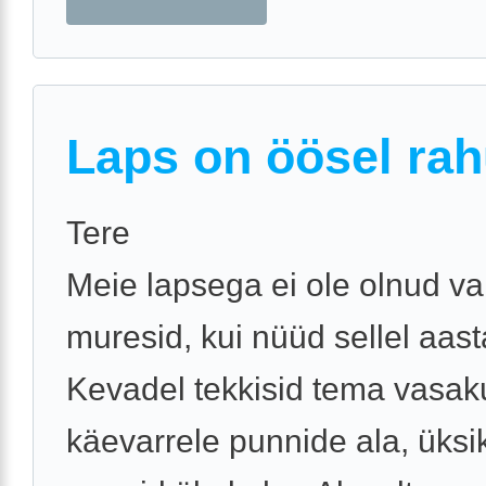
Laps on öösel rah
Tere
Meie lapsega ei ole olnud v
muresid, kui nüüd sellel aast
Kevadel tekkisid tema vasak
käevarrele punnide ala, üksi