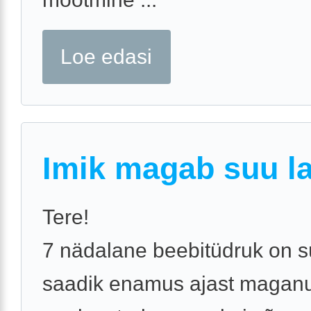
Loe edasi
Imik magab suu la
Tere!
7 nädalane beebitüdruk on s
saadik enamus ajast magan