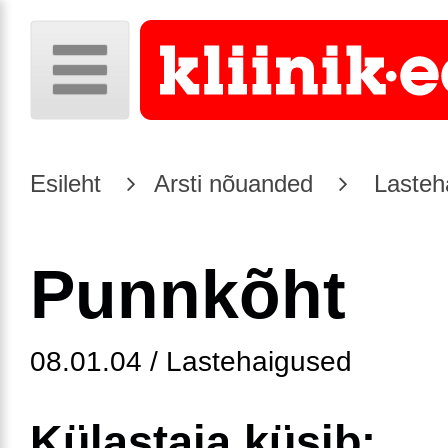
Esileht
Arsti nõuanded
Lasteh
Punnkõht
08.01.04 / Lastehaigused
Külastaja küsib: