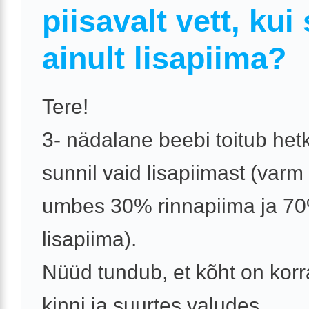
piisavalt vett, kui
ainult lisapiima?
Tere!
3- nädalane beebi toitub het
sunnil vaid lisapiimast (varm
umbes 30% rinnapiima ja 7
lisapiima).
Nüüd tundub, et kõht on korra
kinni ja suurtes valudes.