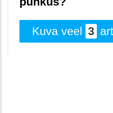
puhkus?
Kuva veel
3
art