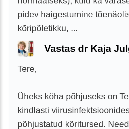
normaalseks), kuid ka varase
pidev haigestumine tõenäolis
kõripõletikku, ...
Vastas dr Kaja Ju
Tere,
Üheks köha põhjuseks on Tei
kindlasti viirusinfektsioonides
põhjustatud kõritursed. Need