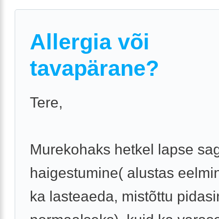
Allergia või
tavapärane?
Tere,
Murekohaks hetkel lapse sa
haigestumine( alustas eelmi
ka lasteaeda, mistõttu pidasi