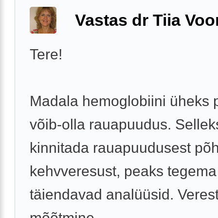
Vastas dr Tiia Voo
Tere!
Madala hemoglobiini üheks 
võib-olla rauapuudus. Selleks
kinnitada rauapuudusest põh
kehvveresust, peaks tegem
täiendavad analüüsid. Veres
mõõtmine ...