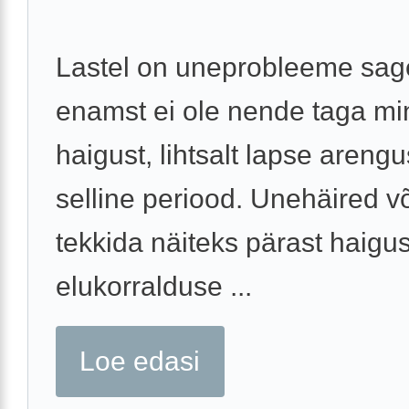
Lastel on uneprobleeme sage
enamst ei ole nende taga mi
haigust, lihtsalt lapse areng
selline periood. Unehäired v
tekkida näiteks pärast haigus
elukorralduse ...
Loe edasi