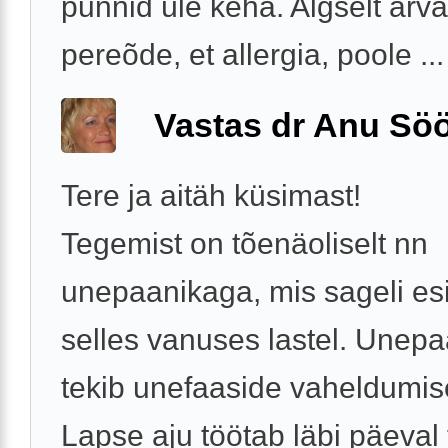
punnid üle keha. Algselt arv
pereõde, et allergia, poole ...
Vastas dr Anu Söö
Tere ja aitäh küsimast!
Tegemist on tõenäoliselt nn
unepaanikaga, mis sageli es
selles vanuses lastel. Unep
tekib unefaaside vaheldumise
Lapse aju töötab läbi päeval