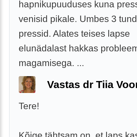
hapnikupuuduses kuna pres
venisid pikale. Umbes 3 tund
pressid. Alates teises lapse
elunädalast hakkas problee
magamisega. ...
Vastas dr Tiia Voo
Tere!
Kõige tähtsam on, et laps ka