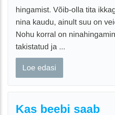
hingamist. Võib-olla tita ikka
nina kaudu, ainult suu on vei
Nohu korral on ninahingami
takistatud ja ...
Loe edasi
Kas beebi saab