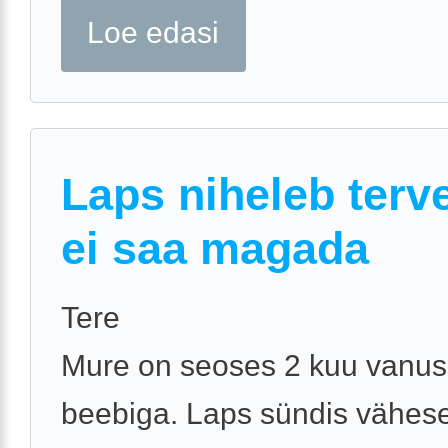
Loe edasi
Laps niheleb terve
ei saa magada
Tere
Mure on seoses 2 kuu vanu
beebiga. Laps sündis vähes