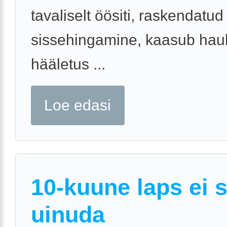
tavaliselt öösiti, raskendatud
sissehingamine, kaasub hau
hääletus ...
Loe edasi
10-kuune laps ei 
uinuda