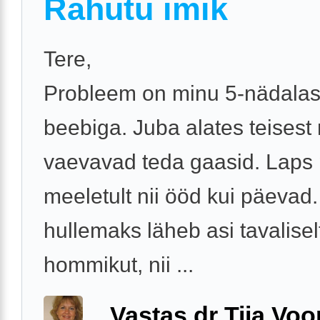
Rahutu imik
Tere,
Probleem on minu 5-nädala
beebiga. Juba alates teisest
vaevavad teda gaasid. Laps
meeletult nii ööd kui päevad
hullemaks läheb asi tavalisel
hommikut, nii ...
Vastas dr Tiia Voo