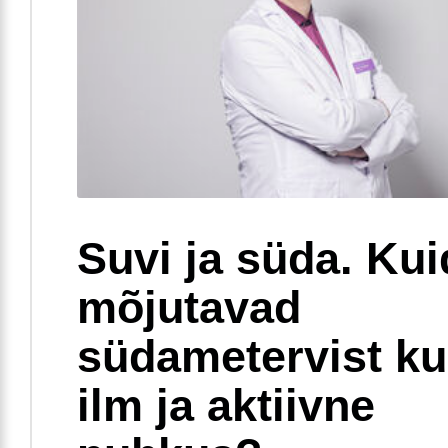
Suvi ja süda. Ku
mõjutavad
südametervist k
ilm ja aktiivne