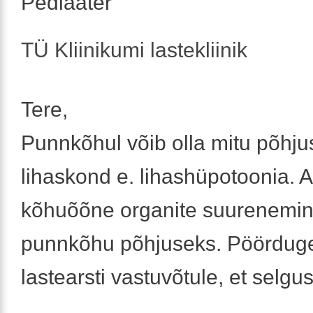
Pediaater
TÜ Kliinikumi lastekliinik
Tere,
Punnkõhul võib olla mitu põhjus
lihaskond e. lihashüpotoonia. 
kõhuõõne organite suurenemine
punnkõhu põhjuseks. Pöördug
lastearsti vastuvõtule, et selgu