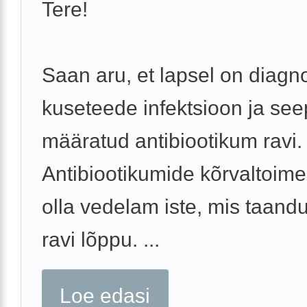
Tere!
Saan aru, et lapsel on diagn
kuseteede infektsioon ja see
määratud antibiootikum ravi.
Antibiootikumide kõrvaltoime
olla vedelam iste, mis taand
ravi lõppu. ...
Loe edasi