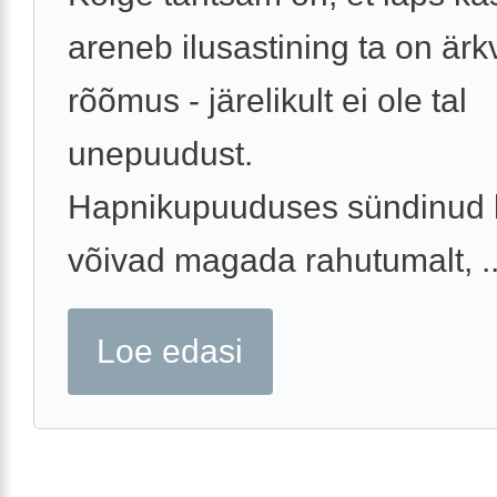
areneb ilusastining ta on ärkv
rõõmus - järelikult ei ole tal
unepuudust.
Hapnikupuuduses sündinud 
võivad magada rahutumalt, ..
Loe edasi