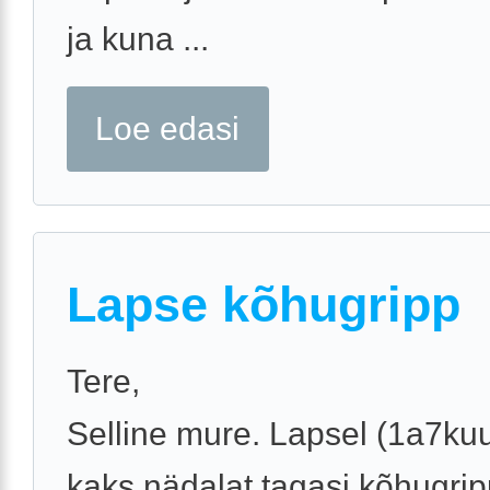
ja kuna ...
Loe edasi
Lapse kõhugripp
Tere,
Selline mure. Lapsel (1a7kuu
kaks nädalat tagasi kõhugrip