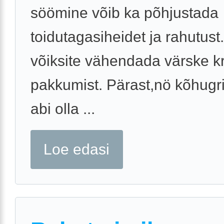
söömine võib ka põhjustada
toidutagasiheidet ja rahutust
võiksite vähendada värske k
pakkumist. Pärast,nö kõhugri
abi olla ...
Loe edasi