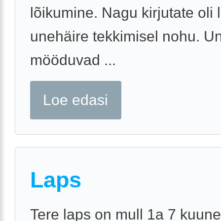
lõikumine. Nagu kirjutate oli 
unehäire tekkimisel nohu. U
mööduvad ...
Loe edasi
Laps
Tere laps on mull 1a 7 kuun