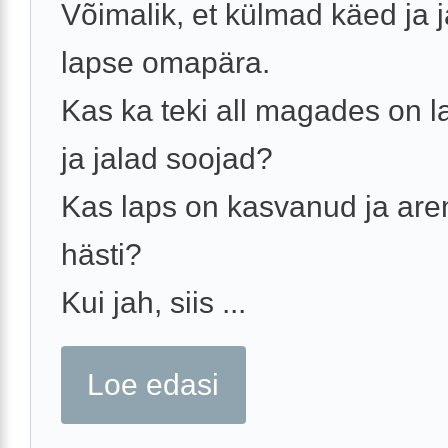
Võimalik, et külmad käed ja 
lapse omapära.
Kas ka teki all magades on 
ja jalad soojad?
Kas laps on kasvanud ja ar
hästi?
Kui jah, siis ...
Loe edasi