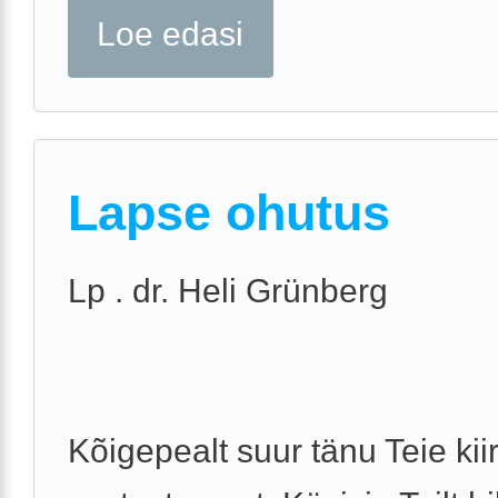
Loe edasi
Lapse ohutus
Lp . dr. Heli Grünberg
Kõigepealt suur tänu Teie kii