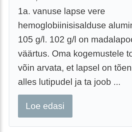
1a. vanuse lapse vere
hemoglobiinisisalduse alumin
105 g/l. 102 g/l on madalapo
väärtus. Oma kogemustele t
võin arvata, et lapsel on tõen
alles lutipudel ja ta joob ...
Loe edasi