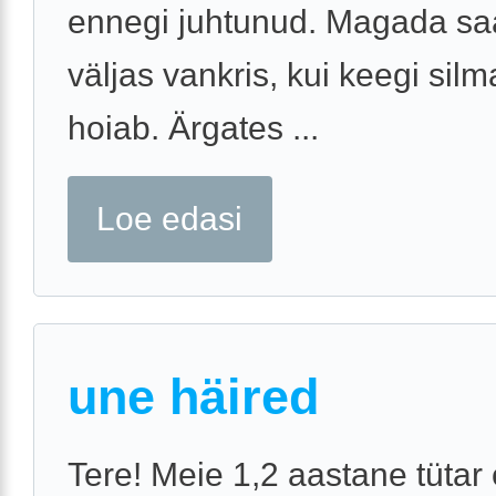
ennegi juhtunud. Magada sa
väljas vankris, kui keegi silm
hoiab. Ärgates ...
Loe edasi
une häired
Tere! Meie 1,2 aastane tütar 