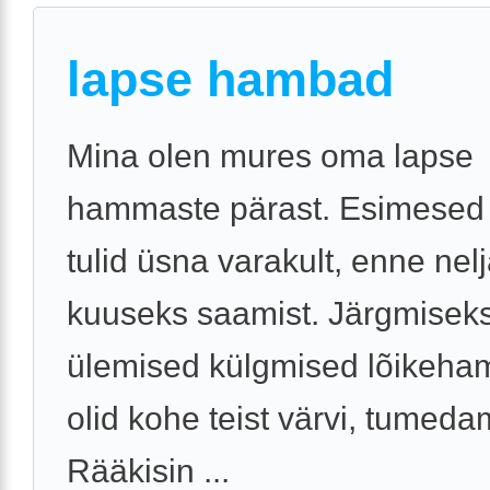
lapse hambad
Mina olen mures oma lapse
hammaste pärast. Esimese
tulid üsna varakult, enne nel
kuuseks saamist. Järgmiseks 
ülemised külgmised lõikeha
olid kohe teist värvi, tumed
Rääkisin ...