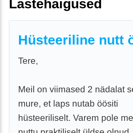
Lastehaigused
Hüsteeriline nutt 
Tere,
Meil on viimased 2 nädalat s
mure, et laps nutab öösiti
hüsteeriliselt. Varem pole m
nuttu praktiliselt üldse olnud