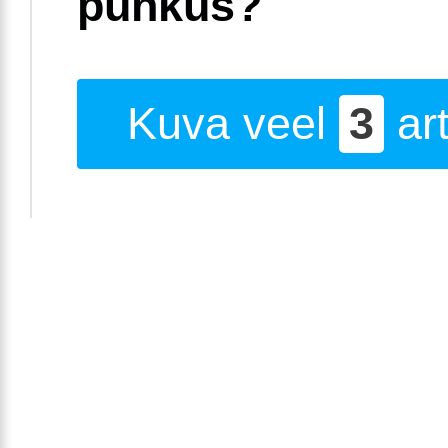
puhkus?
Kuva veel
3
art