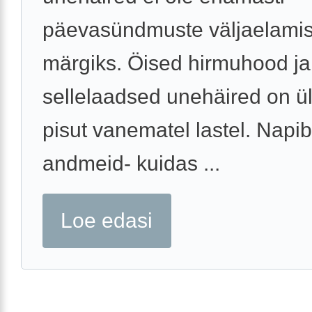
päevasündmuste väljaelami
märgiks. Öised hirmuhood ja
sellelaadsed unehäired on ü
pisut vanematel lastel. Napib
andmeid- kuidas ...
Loe edasi