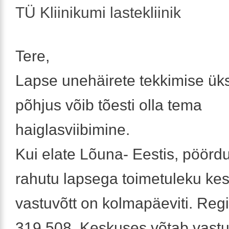
TÜ Kliinikumi lastekliinik
Tere,
Lapse unehäirete tekkimise üks
põhjus võib tõesti olla tema
haiglasviibimine.
Kui elate Lõuna- Eestis, pöörd
rahutu lapsega toimetuleku ke
vastuvõtt on kolmapäeviti. Regi
319 508. Keskuses võtab vastu