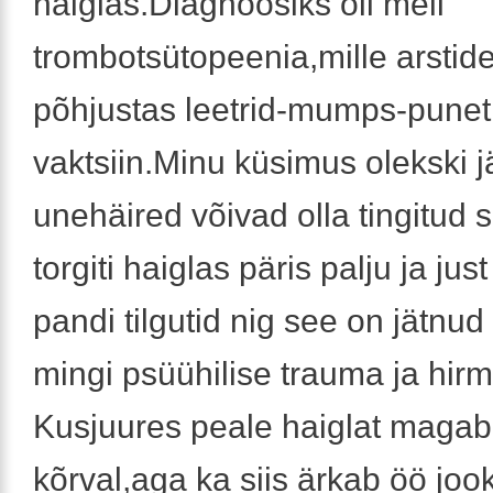
haiglas.Diagnoosiks oli meil
trombotsütopeenia,mille arstid
põhjustas leetrid-mumps-punet
vaktsiin.Minu küsimus olekski 
unehäired võivad olla tingitud se
torgiti haiglas päris palju ja ju
pandi tilgutid nig see on jätnud
mingi psüühilise trauma ja hir
Kusjuures peale haiglat magab
kõrval,aga ka siis ärkab öö joo