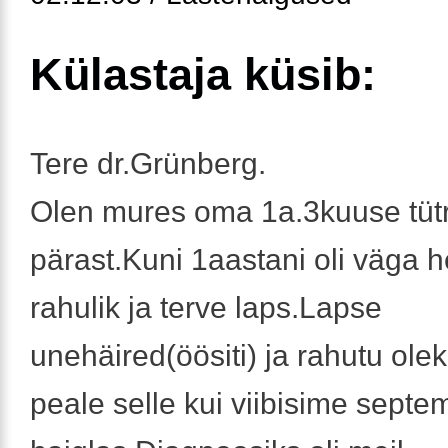
Külastaja küsib:
Tere dr.Grünberg.
Olen mures oma 1a.3kuuse tüt
pärast.Kuni 1aastani oli väga 
rahulik ja terve laps.Lapse
unehäired(öösiti) ja rahutu ole
peale selle kui viibisime septe