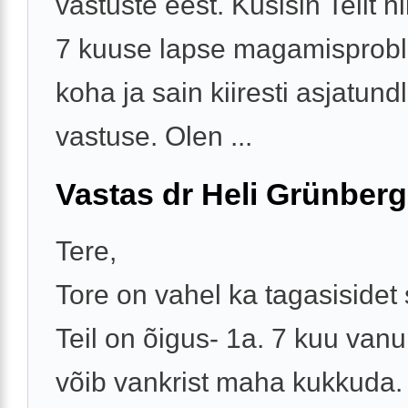
vastuste eest. Küsisin Teilt hil
7 kuuse lapse magamisprob
koha ja sain kiiresti asjatund
vastuse. Olen ...
Vastas dr Heli Grünberg
Tere,
Tore on vahel ka tagasisidet
Teil on õigus- 1a. 7 kuu van
võib vankrist maha kukkuda