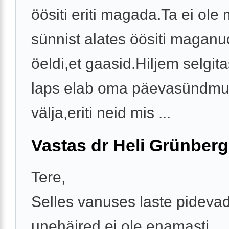
öösiti eriti magada.Ta ei ole 
sünnist alates öösiti maganu
öeldi,et gaasid.Hiljem selgita
laps elab oma päevasündmu
välja,eriti neid mis ...
Vastas dr Heli Grünberg
Tere,
Selles vanuses laste pideva
unehäired ei ole enamasti