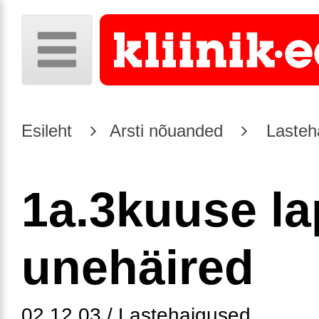
Esileht
Arsti nõuanded
Lasteh
1a.3kuuse l
unehäired
02.12.03 / Lastehaigused