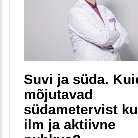
Suvi ja süda. Ku
mõjutavad
südametervist k
ilm ja aktiivne