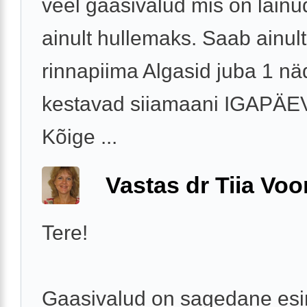
veel gaasivalud mis on läinu
ainult hullemaks. Saab ainult
rinnapiima Algasid juba 1 näd
kestavad siiamaani IGAPÄ
Kõige ...
Vastas dr Tiia Voo
Tere!
Gaasivalud on sagedane es