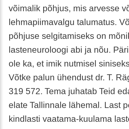
võimalik põhjus, mis arvesse võ
lehmapiimavalgu talumatus. Võ
põhjuse selgitamiseks on mõni
lasteneuroloogi abi ja nõu. Päri
ole ka, et imik nutmisel sinisek
Võtke palun ühendust dr. T. Rä
319 572. Tema juhatab Teid edas
elate Tallinnale lähemal. Last 
kindlasti vaatama-kuulama last