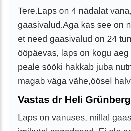
Tere.Laps on 4 nädalat vana,
gaasivalud.Aga kas see on 
et need gaasivalud on 24 tun
ööpäevas, laps on kogu aeg 
peale sööki hakkab juba nut
magab väga vähe,öösel halvas
Vastas dr Heli Grünberg
Laps on vanuses, millal gaas