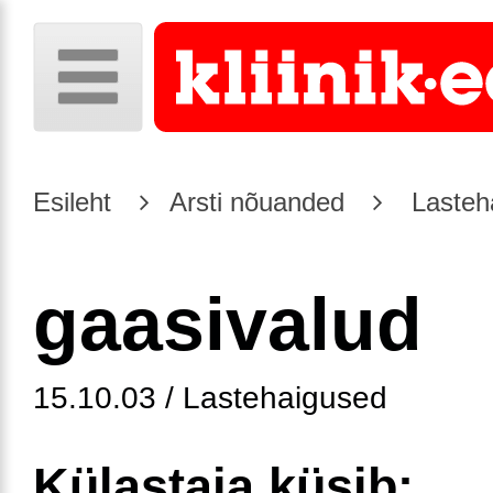
Esileht
Arsti nõuanded
Lasteh
gaasivalud
15.10.03 / Lastehaigused
Külastaja küsib: