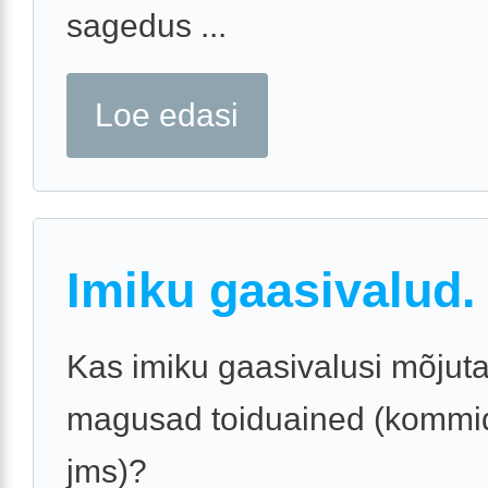
sagedus ...
Loe edasi
Imiku gaasivalud.
Kas imiku gaasivalusi mõjut
magusad toiduained (kommid,
jms)?