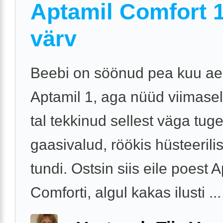
Aptamil Comfort 1
värv
Beebi on söönud pea kuu a
Aptamil 1, aga nüüd viimasel
tal tekkinud sellest väga tug
gaasivalud, röökis hüsteerilis
tundi. Ostsin siis eile poest 
Comforti, algul kakas ilusti ...