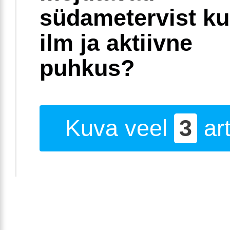
südametervist k
ilm ja aktiivne
puhkus?
Kuva veel
3
art