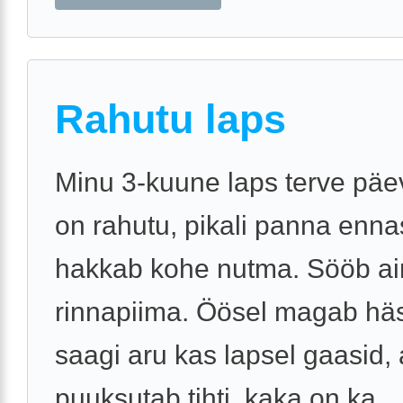
Rahutu laps
Minu 3-kuune laps terve päe
on rahutu, pikali panna ennas
hakkab kohe nutma. Sööb ai
rinnapiima. Öösel magab häst
saagi aru kas lapsel gaasid,
puuksutab tihti, kaka on ka ..