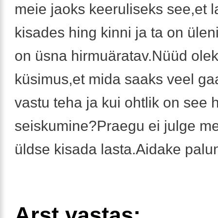
meie jaoks keeruliseks see,et l
kisades hing kinni ja ta on ülen
on üsna hirmuäratav.Nüüd olek
küsimus,et mida saaks veel ga
vastu teha ja kui ohtlik on see
seiskumine?Praegu ei julge me
üldse kisada lasta.Aidake palu
Arst vastas: