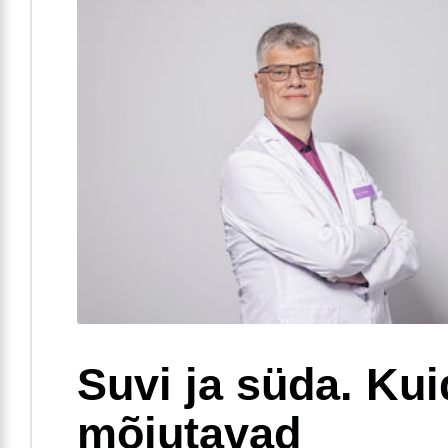
Suvi ja süda. Ku
mõjutavad