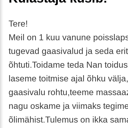
Tere!
Meil on 1 kuu vanune poisslaps
tugevad gaasivalud ja seda erit
õhtuti.Toidame teda Nan toidu
laseme toitmise ajal õhku välj
gaasivalu rohtu,teeme massaaz
nagu oskame ja viimaks tegim
õlimähist.Tulemus on ikka sam