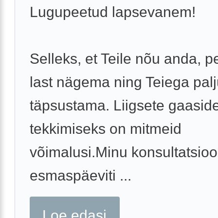
Lugupeetud lapsevanem!
Selleks, et Teile nõu anda, p
last nägema ning Teiega palj
täpsustama. Liigsete gaasid
tekkimiseks on mitmeid
võimalusi.Minu konsultatsioo
esmaspäeviti ...
Loe edasi