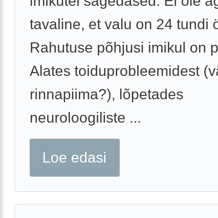
imikutel sagedased. Ei ole a
tavaline, et valu on 24 tundi
Rahutuse põhjusi imikul on p
Alates toiduprobleemidest (
rinnapiima?), lõpetades
neuroloogiliste ...
Loe edasi