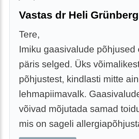
Vastas dr Heli Grünberg
Tere,
Imiku gaasivalude põhjused e
päris selged. Üks võimalikes
põhjustest, kindlasti mitte ai
lehmapiimavalk. Gaasivalude
võivad mõjutada samad toid
mis on sageli allergiapõhjusta