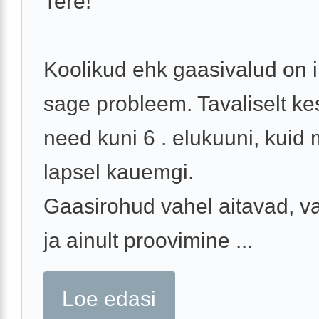
Tere!
Koolikud ehk gaasivalud on i
sage probleem. Tavaliselt k
need kuni 6 . elukuuni, kuid
lapsel kauemgi.
Gaasirohud vahel aitavad, va
ja ainult proovimine ...
Loe edasi