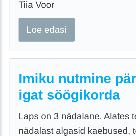
Tiia Voor
Loe edasi
Imiku nutmine pär
igat söögikorda
Laps on 3 nädalane. Alates t
nädalast algasid kaebused, 