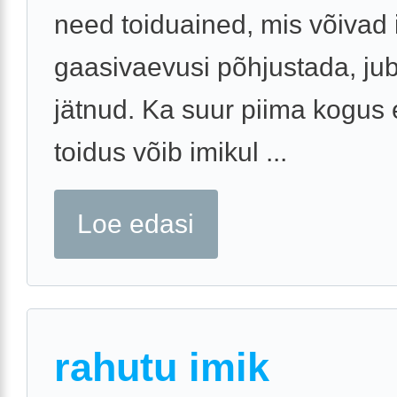
need toiduained, mis võivad 
gaasivaevusi põhjustada, ju
jätnud. Ka suur piima kogus
toidus võib imikul ...
Loe edasi
rahutu imik