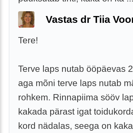
Vastas dr Tiia Voo
Tere!
Terve laps nutab ööpäevas 2-
aga mõni terve laps nutab m
rohkem. Rinnapiima sööv lap
kakada pärast igat toidukord
kord nädalas, seega on kak