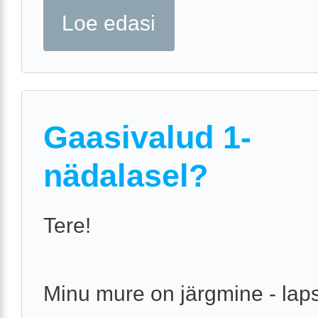
Loe edasi
Gaasivalud 1-
nädalasel?
Tere!
Minu mure on järgmine - laps