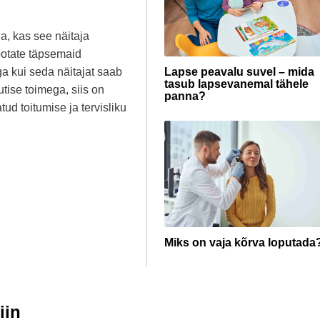
da, kas see näitaja
 ootate täpsemaid
a kui seda näitajat saab
Lapse peavalu suvel – mida
tasub lapsevanemal tähele
utise toimega, siis on
panna?
ud toitumise ja tervisliku
Miks on vaja kõrva loputada
iin