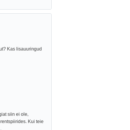
ut? Kas lisauuringud
at siin ei ole,
rentspiirides. Kui teie
.