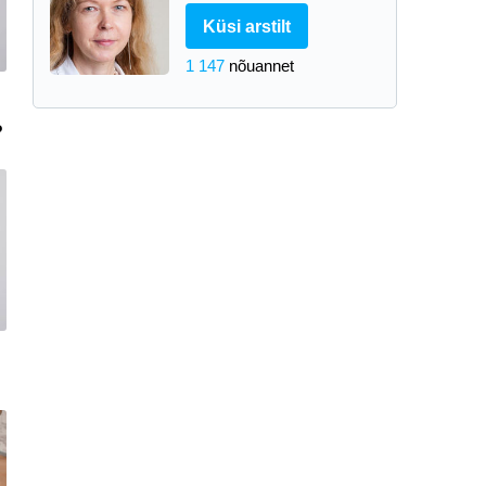
Küsi arstilt
1 147
nõuannet
?