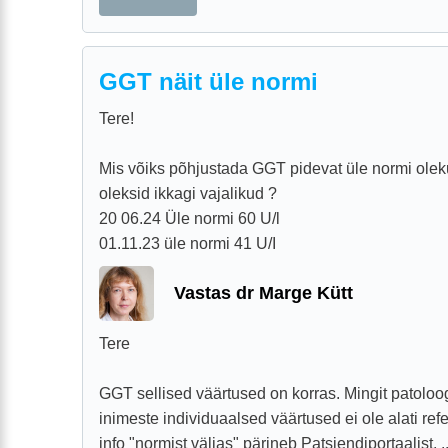
GGT näit üle normi
Tere!
Mis võiks põhjustada GGT pidevat üle normi olek
oleksid ikkagi vajalikud ?
20 06.24 Üle normi 60 U/l
01.11.23 üle normi 41 U/I
Vastas dr Marge Kütt
Tere
GGT sellised väärtused on korras. Mingit patoloogi
inimeste individuaalsed väärtused ei ole alati refe
info "normist väljas" pärineb Patsiendiportaalist, ..