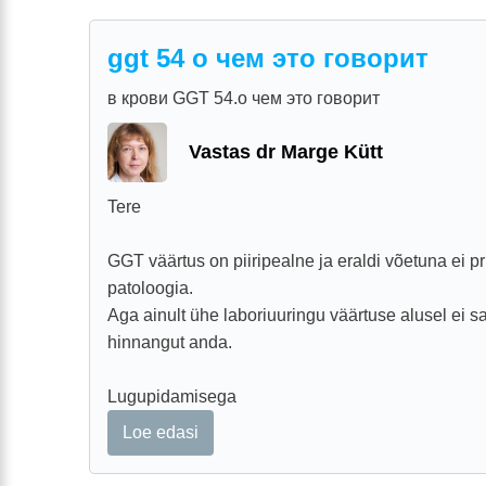
ggt 54 о чем это говорит
в крови GGT 54.о чем это говорит
Vastas dr Marge Kütt
Tere
GGT väärtus on piiripealne ja eraldi võetuna ei pr
patoloogia.
Aga ainult ühe laboriuuringu väärtuse alusel ei s
hinnangut anda.
Lugupidamisega
Loe edasi