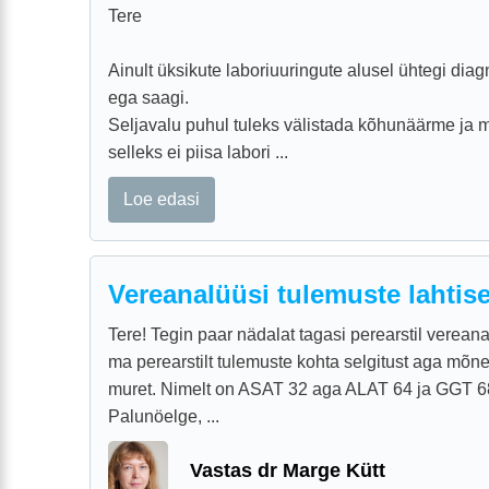
Tere
Ainult üksikute laboriuuringute alusel ühtegi diag
ega saagi.
Seljavalu puhul tuleks välistada kõhunäärme ja 
selleks ei piisa labori ...
Loe edasi
Vereanalüüsi tulemuste lahtis
Tere! Tegin paar nädalat tagasi perearstil verean
ma perearstilt tulemuste kohta selgitust aga mõn
muret. Nimelt on ASAT 32 aga ALAT 64 ja GGT 6
Palunöelge, ...
Vastas dr Marge Kütt