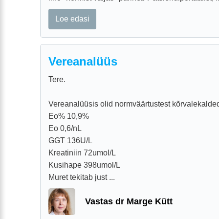
Loe edasi
Vereanalüüs
Tere.
Vereanalüüsis olid normväärtustest kõrvalekalde
Eo% 10,9%
Eo 0,6/nL
GGT 136U/L
Kreatiniin 72umol/L
Kusihape 398umol/L
Muret tekitab just ...
Vastas dr Marge Kütt