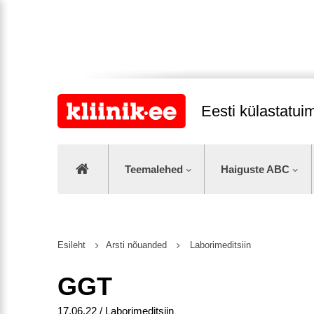
Eesti külastatu
Teemalehed
Haiguste ABC
Esileht
Arsti nõuanded
Laborimeditsiin
GGT
17.06.22 / Laborimeditsiin