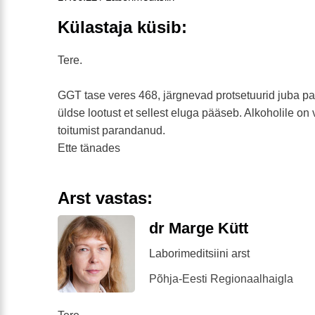
Külastaja küsib:
Tere.
GGT tase veres 468, järgnevad protsetuurid juba p
üldse lootust et sellest eluga pääseb. Alkoholile o
toitumist parandanud.
Ette tänades
Arst vastas:
dr Marge Kütt
Laborimeditsiini arst
Põhja-Eesti Regionaalhaigla