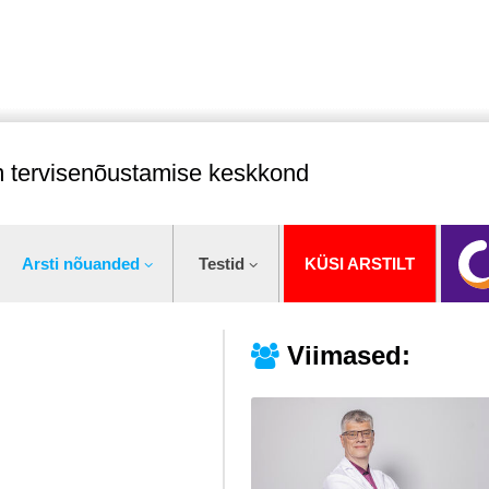
im tervisenõustamise keskkond
Arsti nõuanded
Testid
KÜSI ARSTILT
Viimased: