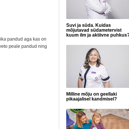
Suvi ja süda. Kuidas
mõjutavad südametervist
kuum ilm ja aktiivne puhkus
aika pandud aga kas on
n veto peale pandud ning
Milline mõju on geellaki
pikaajalisel kandmisel?