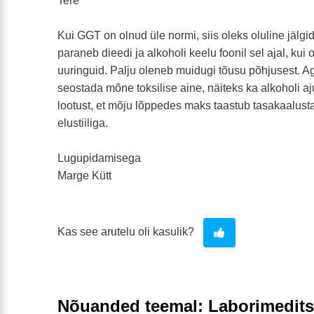
Tere
Kui GGT on olnud üle normi, siis oleks oluline jälgi
paraneb dieedi ja alkoholi keelu foonil sel ajal, kui
uuringuid. Palju oleneb muidugi tõusu põhjusest. Ag
seostada mõne toksilise aine, näiteks ka alkoholi aj
lootust, et mõju lõppedes maks taastub tasakaalustat
elustiiliga.
Lugupidamisega
Marge Kütt
Kas see arutelu oli kasulik?
Nõuanded teemal: Laborimedits