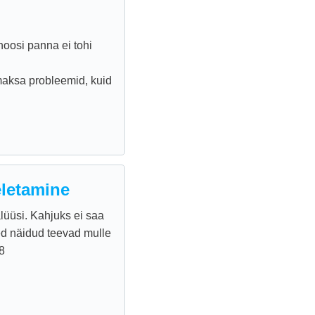
noosi panna ei tohi
maksa probleemid, kuid
eletamine
alüüsi. Kahjuks ei saa
ed näidud teevad mulle
8