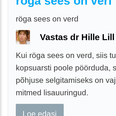
röga sees on veri
röga sees on verd
Vastas dr Hille Lill
Kui röga sees on verd, siis 
kopsuarsti poole pöörduda, 
põhjuse selgitamiseks on vaj
mitmed lisauuringud.
Loe edasi