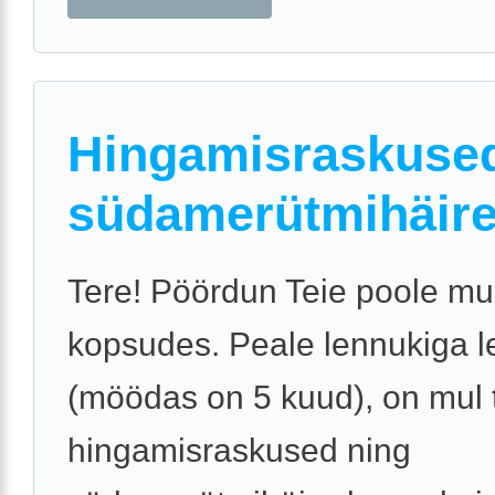
Hingamisraskused
südamerütmihäir
Tere! Pöördun Teie poole m
kopsudes. Peale lennukiga l
(möödas on 5 kuud), on mul 
hingamisraskused ning