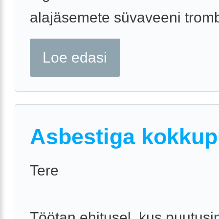
alajäsemete süvaveeni trombo
Loe edasi
Asbestiga kokku
Tere
Töötan ehitusel, kus puutusi