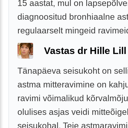
15 aastat, mul on lapsepõlve
diagnoositud bronhiaalne a
regulaarselt mingeid ravimeid
Vastas dr Hille Lill
Tänapäeva seisukoht on selli
astma mitteravimine on kahju
ravimi võimalikud kõrvalmõju
olulises asjas veidi mitteõige
seisukohal. Teie astmaravimi