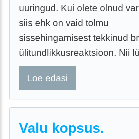
uuringud. Kui olete olnud va
siis ehk on vaid tolmu
sissehingamisest tekkinud b
ülitundlikkusreaktsioon. Nii lü
Loe edasi
Valu kopsus.