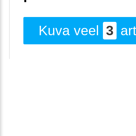
Kuva veel
3
art