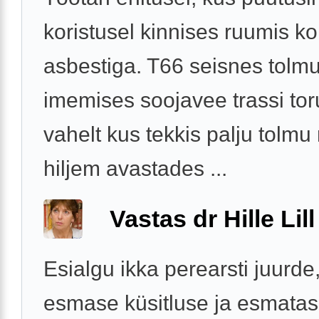
koristusel kinnises ruumis k
asbestiga. T66 seisnes tolm
imemises soojavee trassi to
vahelt kus tekkis palju tolmu
hiljem avastades ...
Vastas dr Hille Lill
Esialgu ikka perearsti juurde
esmase küsitluse ja esmatas