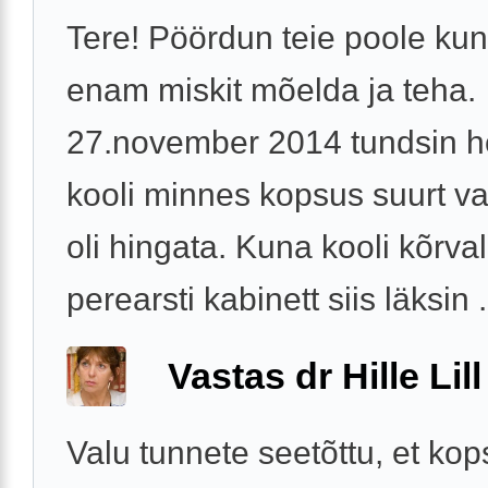
Tere! Pöördun teie poole kun
enam miskit mõelda ja teha.
27.november 2014 tundsin 
kooli minnes kopsus suurt va
oli hingata. Kuna kooli kõrva
perearsti kabinett siis läksin .
Vastas dr Hille Lill
Valu tunnete seetõttu, et ko