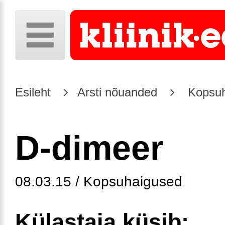
Esileht
Arsti nõuanded
Kopsuh
D-dimeer
08.03.15 / Kopsuhaigused
Külastaja küsib: