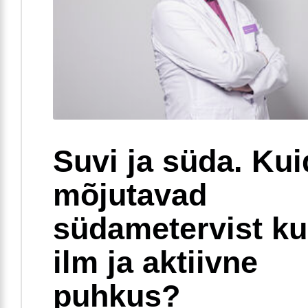
Suvi ja süda. Ku
mõjutavad
südametervist k
ilm ja aktiivne
puhkus?