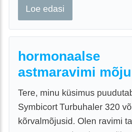
Loe edasi
hormonaalse
astmaravimi mõju
Tere, minu küsimus puuduta
Symbicort Turbuhaler 320 võ
kõrvalmõjusid. Olen ravimi tar