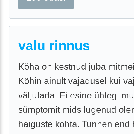
valu rinnus
Köha on kestnud juba mitmei
Köhin ainult vajadusel kui va
väljutada. Ei esine ühtegi m
sümptomit mids lugenud ole
haiguste kohta. Tunnen end h