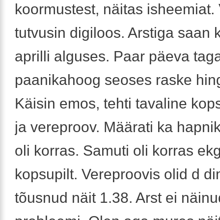
koormustest, näitas isheemiat.
tutvusin digiloos. Arstiga saan 
aprilli alguses. Paar päeva taga
paanikahoog seoses raske hin
Käisin emos, tehti tavaline kops
ja vereproov. Määrati ka hapnik
oli korras. Samuti oli korras ekg
kopsupilt. Vereproovis olid d d
tõusnud näit 1.38. Arst ei näinu