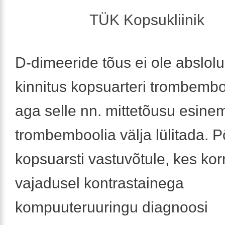
TÜK Kopsukliinik
D-dimeeride tõus ei ole abslol
kinnitus kopsuarteri trombemboo
aga selle nn. mittetõusu esinem
trombemboolia välja lülitada. 
kopsuarsti vastuvõtule, kes kor
vajadusel kontrastainega
kompuuteruuringu diagnoosi