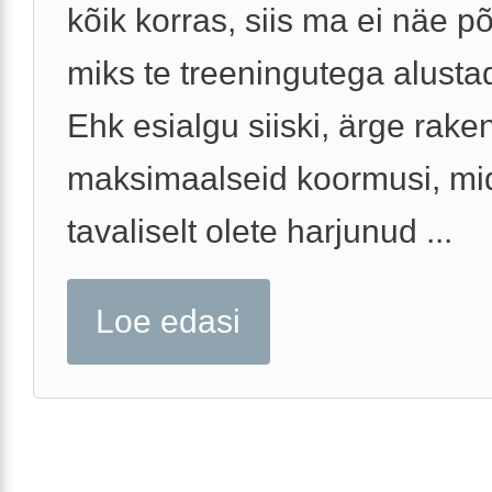
kõik korras, siis ma ei näe põ
miks te treeningutega alustad
Ehk esialgu siiski, ärge rak
maksimaalseid koormusi, mi
tavaliselt olete harjunud ...
Loe edasi