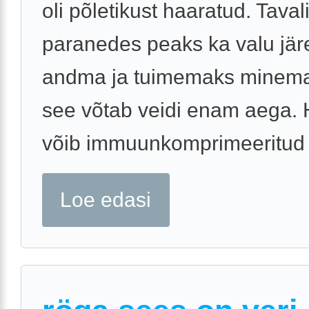
oli põletikust haaratud. Tavali
paranedes peaks ka valu jär
andma ja tuimemaks minema,
see võtab veidi enam aega. 
võib immuunkomprimeeritud .
Loe edasi