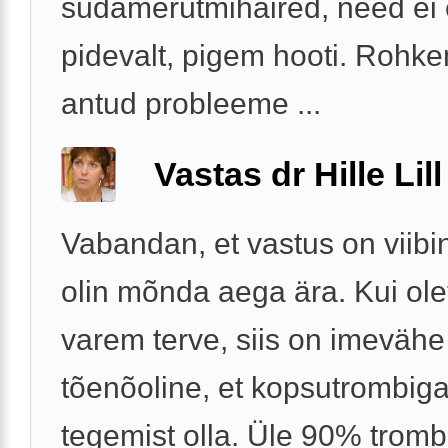
südamerütmihäired, need ei 
pidevalt, pigem hooti. Rohk
antud probleeme ...
Vastas dr Hille Lill
Vabandan, et vastus on viibi
olin mõnda aega ära. Kui ole
varem terve, siis on imevähe
tõenõoline, et kopsutrombiga
tegemist olla. Üle 90% trom