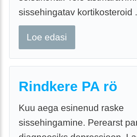
sissehingatav kortikosteroid .
Loe edasi
Rindkere PA rö
Kuu aega esinenud raske
sissehingamine. Perearst pa