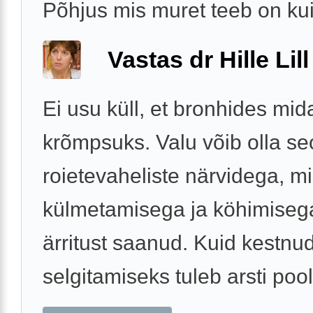
Põhjus mis muret teeb on kui 
Vastas dr Hille Lill
Ei usu küll, et bronhides mid
krõmpsuks. Valu võib olla se
roietevaheliste närvidega, m
külmetamisega ja köhimisega
ärritust saanud. Kuid kestnu
selgitamiseks tuleb arsti poole