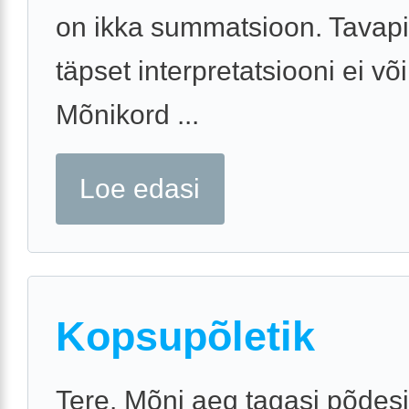
on ikka summatsioon. Tavapi
täpset interpretatsiooni ei võ
Mõnikord ...
Loe edasi
Kopsupõletik
Tere. Mõni aeg tagasi põdes