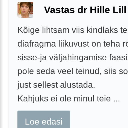
Vastas dr Hille Lill
Kõige lihtsam viis kindlaks t
diafragma liikuvust on teha rö
sisse-ja väljahingamise faasi
pole seda veel teinud, siis s
just sellest alustada.
Kahjuks ei ole minul teie ...
Loe edasi