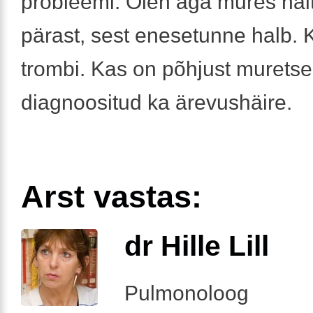
probleemi. Olen aga mures näi
pärast, sest enesetunne halb.
trombi. Kas on põhjust murets
diagnoositud ka ärevushäire.
Arst vastas:
dr Hille Lill
Pulmonoloog