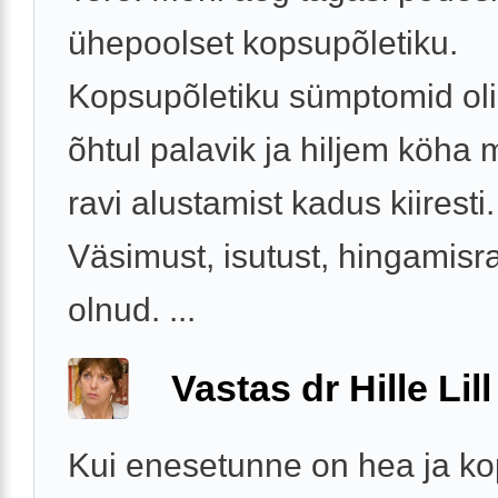
ühepoolset kopsupõletiku.
Kopsupõletiku sümptomid oli
õhtul palavik ja hiljem köha 
ravi alustamist kadus kiiresti.
Väsimust, isutust, hingamisra
olnud. ...
Vastas dr Hille Lill
Kui enesetunne on hea ja kop