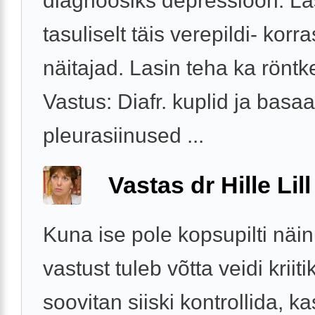
diagnoosiks depressioon. La
tasuliselt täis verepildi- korra
näitajad. Lasin teha ka röntk
Vastus: Diafr. kuplid ja basa
pleurasiinused ...
Vastas dr Hille Lill
Kuna ise pole kopsupilti näin
vastust tuleb võtta veidi kriit
soovitan siiski kontrollida, ka