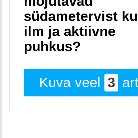
mõjutavad
südametervist k
ilm ja aktiivne
puhkus?
Kuva veel
3
art