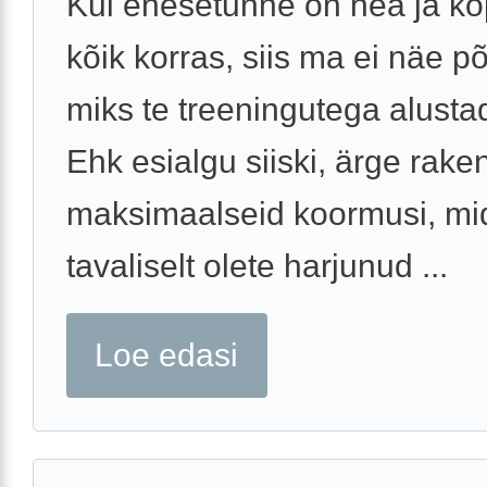
Kui enesetunne on hea ja kop
kõik korras, siis ma ei näe põ
miks te treeningutega alustad
Ehk esialgu siiski, ärge rak
maksimaalseid koormusi, mi
tavaliselt olete harjunud ...
Loe edasi