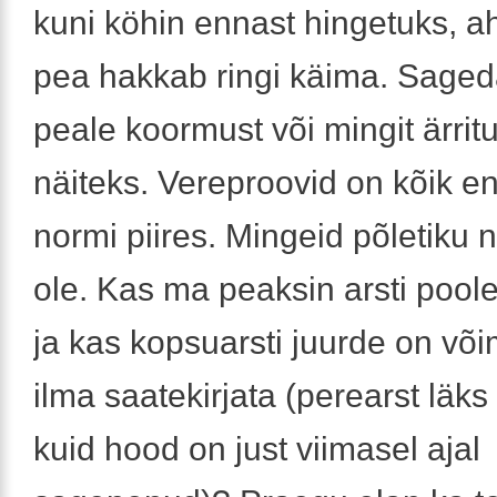
kuni köhin ennast hingetuks, a
pea hakkab ringi käima. Saged
peale koormust või mingit ärrit
näiteks. Vereproovid on kõik
normi piires. Mingeid põletiku n
ole. Kas ma peaksin arsti poo
ja kas kopsuarsti juurde on võ
ilma saatekirjata (perearst läks
kuid hood on just viimasel ajal