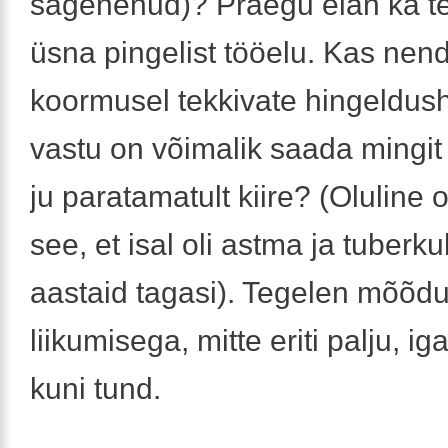
sagenenud)? Praegu elan ka te
üsna pingelist tööelu. Kas nen
koormusel tekkivate hingeldu
vastu on võimalik saada mingit 
ju paratamatult kiire? (Oluline o
see, et isal oli astma ja tuberku
aastaid tagasi). Tegelen mõõd
liikumisega, mitte eriti palju, i
kuni tund.