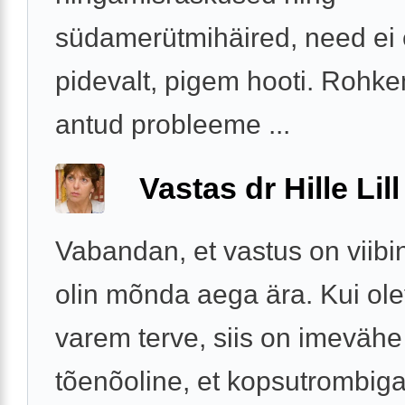
südamerütmihäired, need ei 
pidevalt, pigem hooti. Rohk
antud probleeme ...
Vastas dr Hille Lill
Vabandan, et vastus on viibi
olin mõnda aega ära. Kui ole
varem terve, siis on imevähe
tõenõoline, et kopsutrombiga