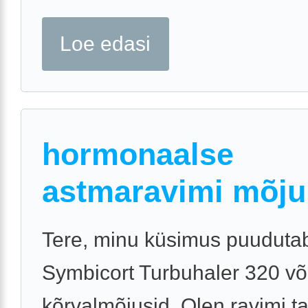
Loe edasi
hormonaalse
astmaravimi mõju
Tere, minu küsimus puuduta
Symbicort Turbuhaler 320 võ
kõrvalmõjusid. Olen ravimi tar