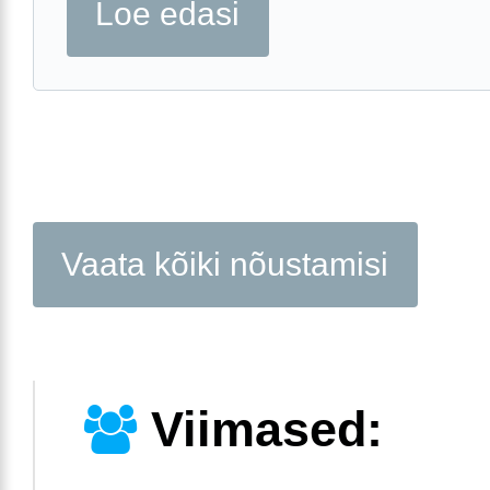
Loe edasi
Vaata kõiki nõustamisi
Viimased: