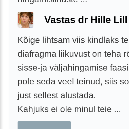
Vastas dr Hille Lill
Kõige lihtsam viis kindlaks t
diafragma liikuvust on teha rö
sisse-ja väljahingamise faasi
pole seda veel teinud, siis s
just sellest alustada.
Kahjuks ei ole minul teie ...