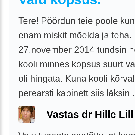
Tere! Pöördun teie poole kun
enam miskit mõelda ja teha.
27.november 2014 tundsin 
kooli minnes kopsus suurt va
oli hingata. Kuna kooli kõrva
perearsti kabinett siis läksin .
Vastas dr Hille Lill