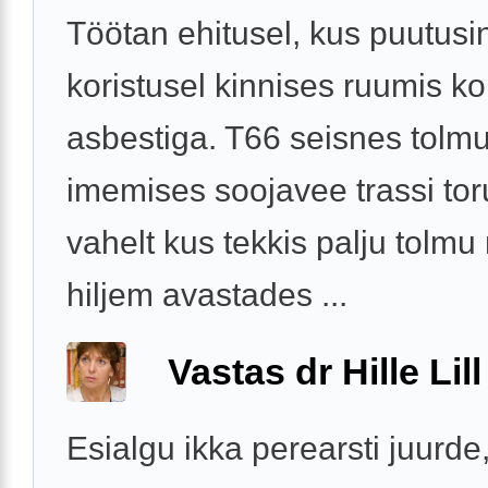
Töötan ehitusel, kus puutusi
koristusel kinnises ruumis k
asbestiga. T66 seisnes tolm
imemises soojavee trassi to
vahelt kus tekkis palju tolmu
hiljem avastades ...
Vastas dr Hille Lill
Esialgu ikka perearsti juurde