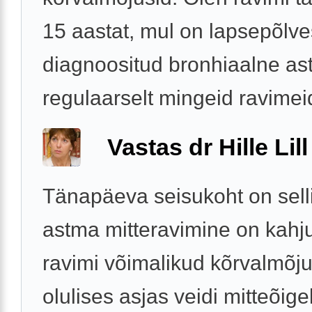
15 aastat, mul on lapsepõlve
diagnoositud bronhiaalne a
regulaarselt mingeid ravimeid
Vastas dr Hille Lill
Tänapäeva seisukoht on selli
astma mitteravimine on kahju
ravimi võimalikud kõrvalmõju
olulises asjas veidi mitteõige