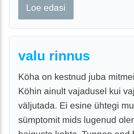
Loe edasi
valu rinnus
Köha on kestnud juba mitmei
Köhin ainult vajadusel kui va
väljutada. Ei esine ühtegi m
sümptomit mids lugenud ole