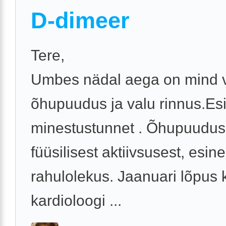
D-dimeer
Tere,
Umbes nädal aega on mind
õhupuudus ja valu rinnus.Es
minestustunnet . Õhupuudus 
füüsilisest aktiivsusest, esin
rahulolekus. Jaanuari lõpus 
kardioloogi ...