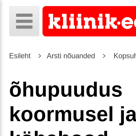
Esileht
Arsti nõuanded
Kopsuh
õhupuudus
koormusel j