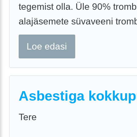
tegemist olla. Üle 90% trom
alajäsemete süvaveeni trombo
Loe edasi
Asbestiga kokku
Tere