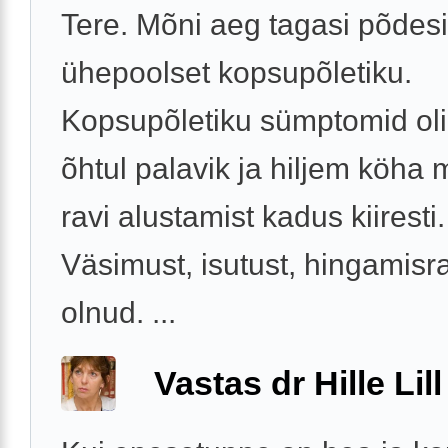
Tere. Mõni aeg tagasi põdes
ühepoolset kopsupõletiku.
Kopsupõletiku sümptomid oli
õhtul palavik ja hiljem köha 
ravi alustamist kadus kiiresti.
Väsimust, isutust, hingamisra
olnud. ...
Vastas dr Hille Lill