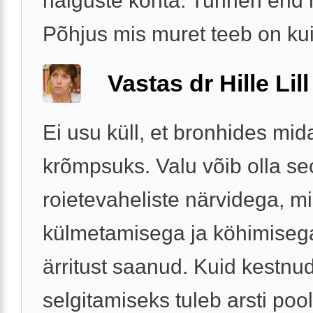
haiguste kohta. Tunnen end h
Põhjus mis muret teeb on kui 
Vastas dr Hille Lill
Ei usu küll, et bronhides mid
krõmpsuks. Valu võib olla se
roietevaheliste närvidega, m
külmetamisega ja köhimisega
ärritust saanud. Kuid kestnu
selgitamiseks tuleb arsti poole