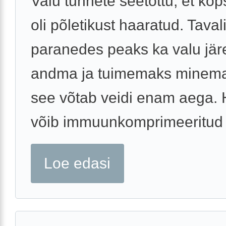
Valu tunnete seetõttu, et ko
oli põletikust haaratud. Tavali
paranedes peaks ka valu jär
andma ja tuimemaks minema,
see võtab veidi enam aega. 
võib immuunkomprimeeritud .
Loe edasi