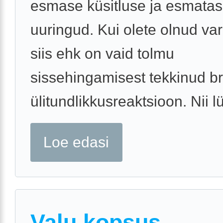
esmase küsitluse ja esmatas
uuringud. Kui olete olnud va
siis ehk on vaid tolmu
sissehingamisest tekkinud b
ülitundlikkusreaktsioon. Nii lü
Loe edasi
Valu kopsus.