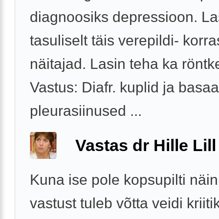
diagnoosiks depressioon. La
tasuliselt täis verepildi- korra
näitajad. Lasin teha ka röntk
Vastus: Diafr. kuplid ja basa
pleurasiinused ...
Vastas dr Hille Lill
Kuna ise pole kopsupilti näin
vastust tuleb võtta veidi kriit