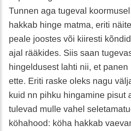
Tunnen aga tugeval koormusel
hakkab hinge matma, eriti näit
peale joostes või kiiresti kõndi
ajal rääkides. Siis saan tugeva
hingeldusest lahti nii, et panen
ette. Eriti raske oleks nagu välj
kuid nn pihku hingamine pisut 
tulevad mulle vahel seletamat
köhahood: köha hakkab vaeva