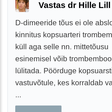
Vastas dr Hille Lill
D-dimeeride tõus ei ole absl
kinnitus kopsuarteri trombem
küll aga selle nn. mittetõusu
esinemisel võib trombembool
lülitada. Pöörduge kopsuarst
vastuvõtule, kes korraldab v
...