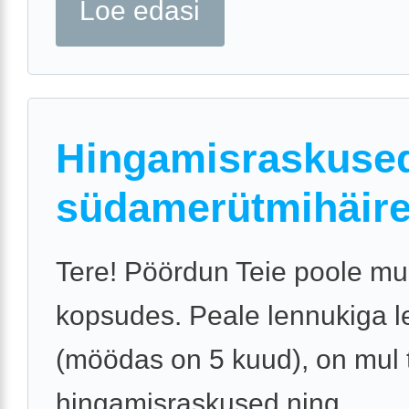
Loe edasi
Hingamisraskused
südamerütmihäir
Tere! Pöördun Teie poole m
kopsudes. Peale lennukiga l
(möödas on 5 kuud), on mul 
hingamisraskused ning