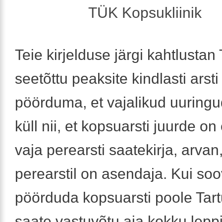
TÜK Kopsukliinik
Teie kirjelduse järgi kahtlustan 
seetõttu peaksite kindlasti arsti
pöörduma, et vajalikud uuringu
küll nii, et kopsuarsti juurde on
vaja perearsti saatekirja, arvan,
perearstil on asendaja. Kui soo
pöörduda kopsuarsti poole Tartu
saate vastuvõtu aja kokku leppi