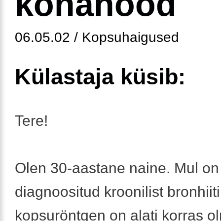
köhahood
06.05.02 / Kopsuhaigused
Külastaja küsib:
Tere!
Olen 30-aastane naine. Mul on
diagnoositud kroonilist bronhiiti
kopsuröntgen on alati korras o