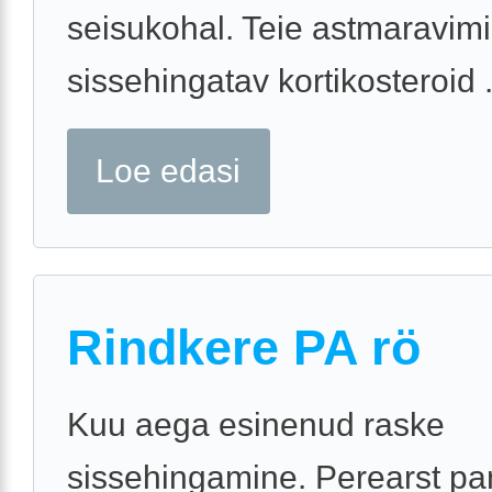
seisukohal. Teie astmaravimi
sissehingatav kortikosteroid .
Loe edasi
Rindkere PA rö
Kuu aega esinenud raske
sissehingamine. Perearst pa