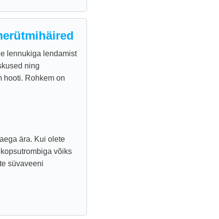
erütmihäired
e lennukiga lendamist
skused ning
m hooti. Rohkem on
aega ära. Kui olete
t kopsutrombiga võiks
te süvaveeni