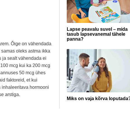
Lapse peavalu suvel – mida
tasub lapsevanemal tähele
panna?
parem. Õige on vähendada
t samas oleks astma ikka
s ja sealt vähendada ei
ii 100 mcg kui ka 200 mcg
as annuses 50 mcg ühes
d faktoreid, et kui
 inhaleeritava hormooni
e arstiga.
Miks on vaja kõrva loputada