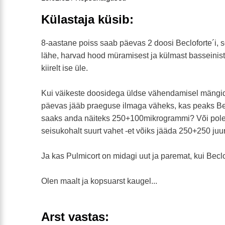
Külastaja küsib:
8-aastane poiss saab päevas 2 doosi Becloforte´i, se
lähe, harvad hood müramisest ja külmast basseinis
kiirelt ise üle.
Kui väikeste doosidega üldse vähendamisel mängid
päevas jääb praeguse ilmaga väheks, kas peaks Be
saaks anda näiteks 250+100mikrogrammi? Või pole
seisukohalt suurt vahet -et võiks jääda 250+250 ju
Ja kas Pulmicort on midagi uut ja paremat, kui Becl
Olen maalt ja kopsuarst kaugel...
Arst vastas: