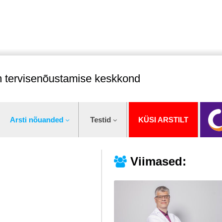
im tervisenõustamise keskkond
Arsti nõuanded
Testid
KÜSI ARSTILT
Viimased: