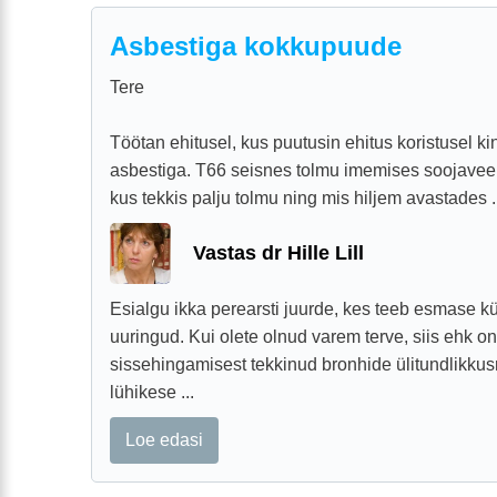
Asbestiga kokkupuude
Tere
Töötan ehitusel, kus puutusin ehitus koristusel k
asbestiga. T66 seisnes tolmu imemises soojavee t
kus tekkis palju tolmu ning mis hiljem avastades .
Vastas dr Hille Lill
Esialgu ikka perearsti juurde, kes teeb esmase k
uuringud. Kui olete olnud varem terve, siis ehk o
sissehingamisest tekkinud bronhide ülitundlikkus
lühikese ...
Loe edasi