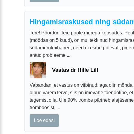
Hingamisraskused ning südam
Tere! Pöördun Teie poole murega kopsudes. Peal
(möödas on 5 kuud), on mul tekkinud hingamisra
südamerütmihäired, need ei esine pidevalt, pige
antud probleeme ...
Vastas dr Hille Lill
Vabandan, et vastus on viibinud, aga olin mõnda 
olnud varem terve, siis on imevähe tõenõoline, e
tegemist olla. Üle 90% trombe pärineb alajäseme
tromboosist, ...
Loe edasi