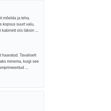
t mõelda ja teha.
 kopsus suurt valu,
kabinett siis läksin ...
t haaratud. Tavaliselt
aks minema, kuigi see
mprimeeritud ...