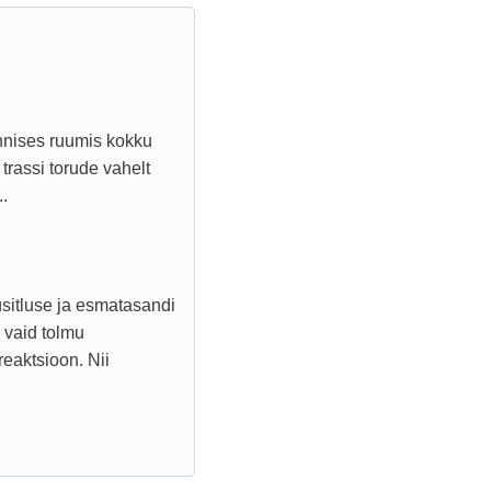
innises ruumis kokku
rassi torude vahelt
..
üsitluse ja esmatasandi
n vaid tolmu
reaktsioon. Nii