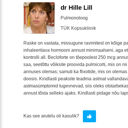
dr Hille Lill
Pulmonoloog
TÜK Kopsukliinik
Raske on vastata, missugune ravimitest on kõige 
inhaleeritava hormooni annust minimaalseni, aga e
kontrolli all. Becloforte on tõepoolest 250 mcg annu
saa, seetõttu võiksite proovida pulmicorti, mis on n
annuses olemas; samuti ka flixotide, mis on olem
doosis. Kindlasti peaksite teadma astmat vallandavai
astmasümptomid tugevnevad, siis oleks otstarbekas
annust tõsta selleks ajaks. Kindlasti pidage nõu laps
Kas see arutelu oli kasulik?