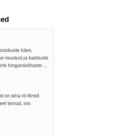
sed
sraskuste käes.
ise muutust ja kaebuste
ehk hingamislihaste ...
t on teha rö-filmid
el teinud, siis