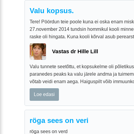
Valu kopsus.
Tere! Pöördun teie poole kuna ei oska enam miski
27.november 2014 tundsin hommikul kooli minnes
raske oli hingata. Kuna kooli kõrval asub perearsti 
Vastas dr Hille Lill
Valu tunnete seetõttu, et kopsukelme oli põletikus
paranedes peaks ka valu järele andma ja tuimem
võtab veidi enam aega. Haiguspilt võib immuunko
Loe edasi
röga sees on veri
röga sees on verd