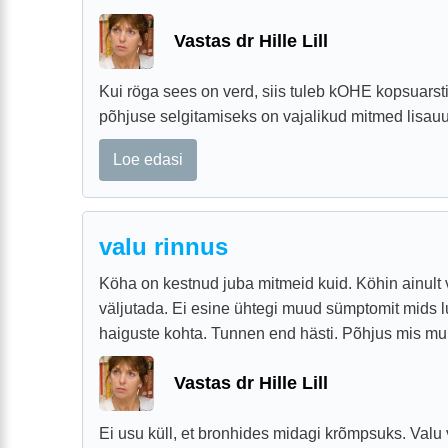
Vastas dr Hille Lill
Kui röga sees on verd, siis tuleb kOHE kopsuarst
põhjuse selgitamiseks on vajalikud mitmed lisau
Loe edasi
valu rinnus
Köha on kestnud juba mitmeid kuid. Köhin ainult 
väljutada. Ei esine ühtegi muud sümptomit mids 
haiguste kohta. Tunnen end hästi. Põhjus mis mure
Vastas dr Hille Lill
Ei usu küll, et bronhides midagi krõmpsuks. Valu 