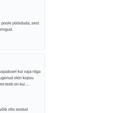
i poole pöörduda, sest
uringud.
vajadusel kui vaja röga
lugenud olen kopsu
t teeb on kui ...
võib olla seotud