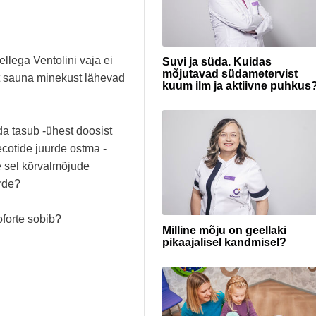
llega Ventolini vaja ei
Suvi ja süda. Kuidas
mõjutavad südametervist
t sauna minekust lähevad
kuum ilm ja aktiivne puhkus
a tasub -ühest doosist
cotide juurde ostma -
 sel kõrvalmõjude
urde?
oforte sobib?
Milline mõju on geellaki
pikaajalisel kandmisel?