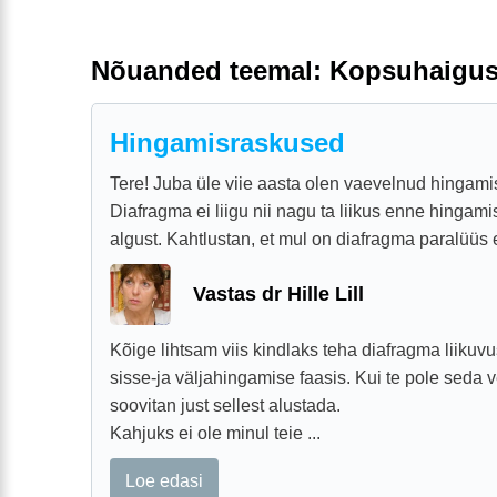
Nõuanded teemal: Kopsuhaigu
Hingamisraskused
Tere! Juba üle viie aasta olen vaevelnud hingami
Diafragma ei liigu nii nagu ta liikus enne hingam
algust. Kahtlustan, et mul on diafragma paralüüs 
Vastas dr Hille Lill
Kõige lihtsam viis kindlaks teha diafragma liikuvus
sisse-ja väljahingamise faasis. Kui te pole seda ve
soovitan just sellest alustada.
Kahjuks ei ole minul teie ...
Loe edasi