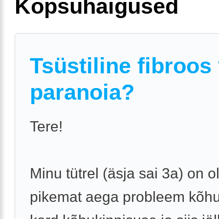
Kopsuhaigused
Tsüstiline fibroos
paranoia?
Tere!
Minu tütrel (äsja sai 3a) on 
pikemat aega probleem kõhu