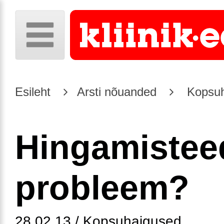
Esileht
Arsti nõuanded
Kopsuh
Hingamistee
probleem?
28.02.13 / Kopsuhaigused