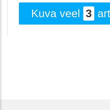
Kuva veel
3
art