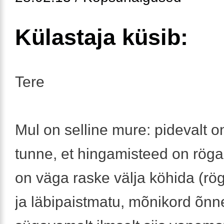
Külastaja küsib:
Tere
Mul on selline mure: pidevalt on
tunne, et hingamisteed on röga
on väga raske välja köhida (rö
ja läbipaistmatu, mõnikord õnn