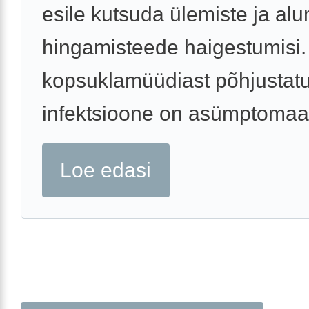
esile kutsuda ülemiste ja alu
hingamisteede haigestumisi
kopsuklamüüdiast põhjustat
infektsioone on asümptomaati
Loe edasi