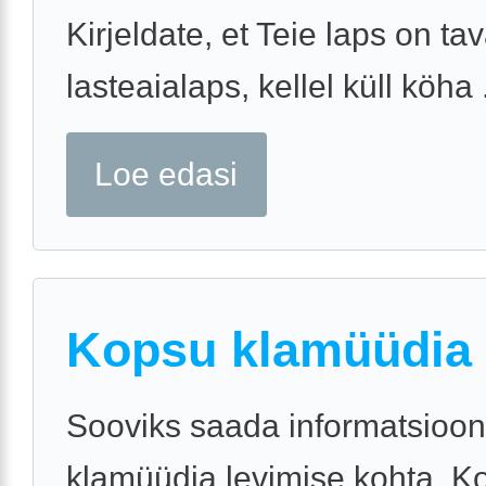
Kirjeldate, et Teie laps on ta
lasteaialaps, kellel küll köha .
Loe edasi
Kopsu klamüüdia
Sooviks saada informatsioon
klamüüdia levimise kohta. K