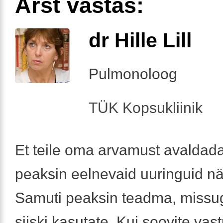
Arst vastas:
dr Hille Lill
Pulmonoloog
TÜK Kopsukliinik
Et teile oma arvamust avaldada
peaksin eelnevaid uuringuid n
Samuti peaksin teadma, missug
siiski kasutate. Kui soovite vas