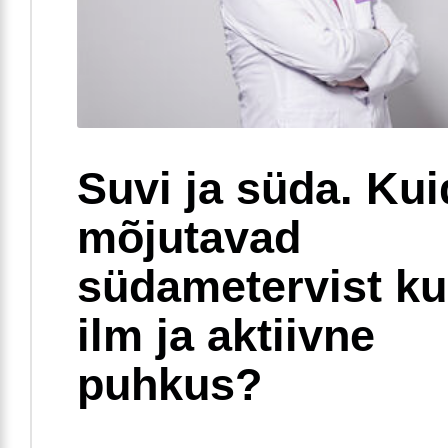
Suvi ja süda. Ku
mõjutavad
südametervist k
ilm ja aktiivne
puhkus?