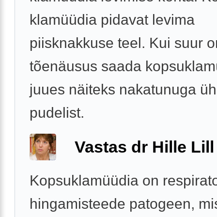
klamüüdia pidavat levima
piisknakkuse teel. Kui suur o
tõenäusus saada kopsuklam
juues näiteks nakatunuga üh
pudelist.
Vastas dr Hille Lill
Kopsuklamüüdia on respirato
hingamisteede patogeen, mi