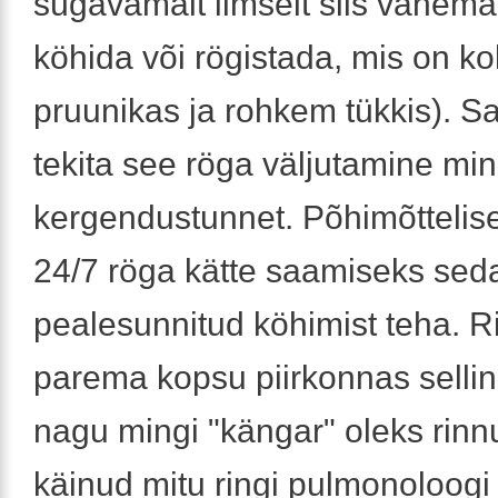
sügavamalt ilmselt siis vanemat
köhida või rögistada, mis on ko
pruunikas ja rohkem tükkis). S
tekita see röga väljutamine min
kergendustunnet. Põhimõttelise
24/7 röga kätte saamiseks sed
pealesunnitud köhimist teha. R
parema kopsu piirkonnas selli
nagu mingi "kängar" oleks rinn
käinud mitu ringi pulmonoloogi 