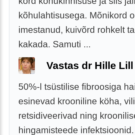
kord kõhukinnisuse ja siis jäl
kõhulahtisusega. Mõnikord o
imestanud, kuivõrd rohkelt ta
kakada. Samuti ...
Vastas dr Hille Lill
50%-l tsüstilise fibroosiga ha
esinevad krooniline köha, vil
retsidiveerivad ning kroonili
hingamisteede infektsioonid.