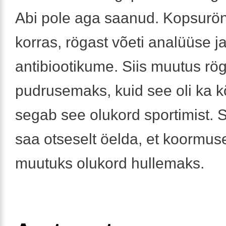
Abi pole aga saanud. Kopsurö
korras, rögast võeti analüüse ja 
antibiootikume. Siis muutus rög
pudrusemaks, kuid see oli ka kõi
segab see olukord sportimist. 
saa otseselt öelda, et koormu
muutuks olukord hullemaks.